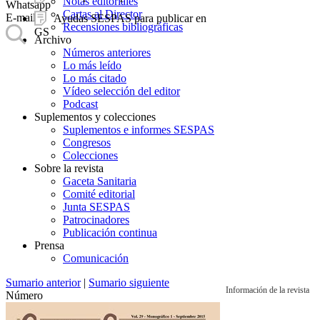
Notas editoriales
Whatsapp
Cartas al Director
E-mail
Ayudas SESPAS para publicar en
Recensiones bibliográficas
GS
Archivo
Números anteriores
Lo más leído
Lo más citado
Vídeo selección del editor
Podcast
Suplementos y colecciones
Suplementos e informes SESPAS
Congresos
Colecciones
Sobre la revista
Gaceta Sanitaria
Comité editorial
Junta SESPAS
Patrocinadores
Publicación continua
Prensa
Comunicación
Sumario anterior
|
Sumario siguiente
Información de la revista
Número