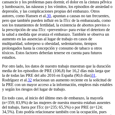
cansancio y los problemas para dormir, el dolor en la cintura pélvica
y lumbosacro, las náuseas y los vómitos, los episodios de ansiedad o
depresión, y las complicaciones propias del embarazo. Otros
autores, como Hansen et al.
30
, apuntan a causas no tan frecuentes,
pero que también pueden influir en la ITcc de la embarazada, como
son los tratamientos de fertilidad, la existencia de abortos previos o
la prescripción de una ITcc «preventiva» para evitar el deterioro de
la salud a medida que avanza el embarazo. También se observa un
aumento en las ausencias al lugar de trabajo en casos de
multiparidad, sobrepeso u obesidad, sedentarismo, tiempos
prolongados hasta la concepción y consumo de tabaco u otros
tóxicos. Estos factores deberían tenerse en cuenta para futuros
estudios.
Por otro lado, los datos de nuestro trabajo muestran que la duración
media de los episodios de PRE (106,8) fue 16,2 días más larga que
la de todas las PRE del año 2016 en España (90,6 días)
31
.
Rodríguez et al.
32
relacionan un aumento reciente en la solicitud de
la PRE con un mayor acceso a la información, empleos más estables
y según los riesgos del lugar de trabajo.
En todo caso, al inicio del último mes de embarazo, la mayoría
(n
=
359; 83,9%) de las mujeres de nuestra muestra estaban ausentes
del trabajo, fuera por ITcc (n
=
235; 65,5%) o por PRE (n
=
124;
34,5%). Esto podría relacionarse también con la ocupación, pues