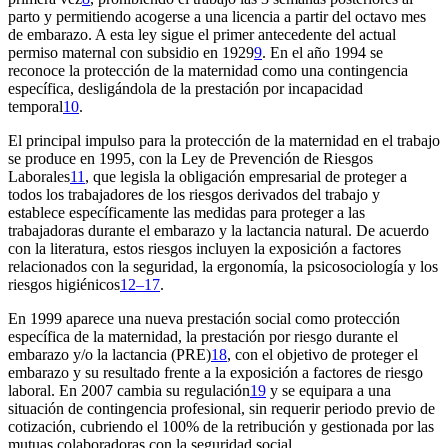
parto y permitiendo acogerse a una licencia a partir del octavo mes
de embarazo. A esta ley sigue el primer antecedente del actual
permiso maternal con subsidio en 1929
9
. En el año 1994 se
reconoce la protección de la maternidad como una contingencia
específica, desligándola de la prestación por incapacidad
temporal
10
.
El principal impulso para la protección de la maternidad en el trabajo
se produce en 1995, con la Ley de Prevención de Riesgos
Laborales
11
, que legisla la obligación empresarial de proteger a
todos los trabajadores de los riesgos derivados del trabajo y
establece específicamente las medidas para proteger a las
trabajadoras durante el embarazo y la lactancia natural. De acuerdo
con la literatura, estos riesgos incluyen la exposición a factores
relacionados con la seguridad, la ergonomía, la psicosociología y los
riesgos higiénicos
12–17
.
En 1999 aparece una nueva prestación social como protección
específica de la maternidad, la prestación por riesgo durante el
embarazo y/o la lactancia (PRE)
18
, con el objetivo de proteger el
embarazo y su resultado frente a la exposición a factores de riesgo
laboral. En 2007 cambia su regulación
19
y se equipara a una
situación de contingencia profesional, sin requerir periodo previo de
cotización, cubriendo el 100% de la retribución y gestionada por las
mutuas colaboradoras con la seguridad social.