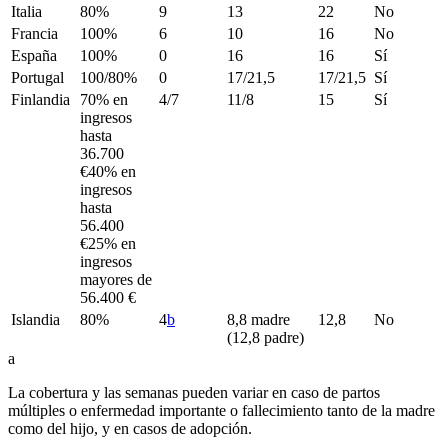
Italia
80%
9
13
22
No
Francia
100%
6
10
16
No
España
100%
0
16
16
Sí
Portugal
100/80%
0
17/21,5
17/21,5
Sí
Finlandia
70% en
4/7
11/8
15
Sí
ingresos
hasta
36.700
€40% en
ingresos
hasta
56.400
€25% en
ingresos
mayores de
56.400 €
Islandia
80%
4
b
8,8 madre
12,8
No
(12,8 padre)
a
La cobertura y las semanas pueden variar en caso de partos
múltiples o enfermedad importante o fallecimiento tanto de la madre
como del hijo, y en casos de adopción.