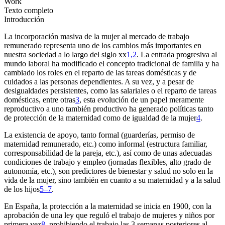
Work
Texto completo
Introducción
La incorporación masiva de la mujer al mercado de trabajo
remunerado representa uno de los cambios más importantes en
nuestra sociedad a lo largo del siglo
xx
1,2
. La entrada progresiva al
mundo laboral ha modificado el concepto tradicional de familia y ha
cambiado los roles en el reparto de las tareas domésticas y de
cuidados a las personas dependientes. A su vez, y a pesar de
desigualdades persistentes, como las salariales o el reparto de tareas
domésticas, entre otras
3
, esta evolución de un papel meramente
reproductivo a uno también productivo ha generado políticas tanto
de protección de la maternidad como de igualdad de la mujer
4
.
La existencia de apoyo, tanto formal (guarderías, permiso de
maternidad remunerado, etc.) como informal (estructura familiar,
corresponsabilidad de la pareja, etc.), así como de unas adecuadas
condiciones de trabajo y empleo (jornadas flexibles, alto grado de
autonomía, etc.), son predictores de bienestar y salud no solo en la
vida de la mujer, sino también en cuanto a su maternidad y a la salud
de los hijos
5–7
.
En España, la protección a la maternidad se inicia en 1900, con la
aprobación de una ley que reguló el trabajo de mujeres y niños por
primera vez
8
, prohibiendo el trabajo las 3 semanas posteriores al