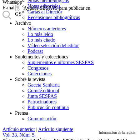
Notas metodológicas
Whatsapp
Notas editoriales
E-mail
Ayudas SESPAS para publicar en
Cartas al Director
GS
Recensiones bibliográficas
Archivo
Números anteriores
Lo más leído
Lo más citado
Vídeo selección del editor
Podcast
Suplementos y colecciones
Suplementos e informes SESPAS
Congresos
Colecciones
Sobre la revista
Gaceta Sanitaria
Comité editorial
Junta SESPAS
Patrocinadores
Publicación continua
Prensa
Comunicación
Artículo anterior
|
Artículo siguiente
Información de la revista
Vol. 33. Núm. 5.