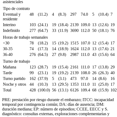
asistenciales
Tipo de contrato
Eventual y
48
(11.2)
4
(8.3)
297
74.0
5
(10.4)
7
residente
Interino
103
(24.1)
19
(18.4)
2139
109.0
13
(12.6)
19
Indefinido
277
(64.7)
33
(11.9)
3690
112.0
50
(18.1)
76
Horas de trabajo semanales
<30
78
(18.2)
15
(19.2)
1515
107.0
12
(15.4)
17
30-35
74
(17.3)
14
(18.9)
1624
112.0
13
(17.6)
21
36-40
276
(64.5)
27
(9.8)
2987
111.0
43
(15.6)
64
Turno de trabajo
Mañana
123
(28.7)
19
(15.4)
2161
111.0
17
(13.8)
29
Tarde
99
(23.1)
19
(19.2)
2139
108.0
26
(26.3)
40
Turno partido
162
(37.9)
5
(3.1)
473
97.0
14
(8.6)
16
Noche y otros
44
(10.3)
13
(29.5)
1353
111.0
11
(25.0)
17
Total
428
(100.0)
56
(13.1)
6126
109.4
68
(15.9)
10
PRE: prestación por riesgo durante el embarazo; ITCC: incapacidad
temporal por contingencia común; DA: días de ausencia; DM:
duración mediana; EP: número de episodios; CCEE, EECC y S.
diagnóstico: consultas externas, exploraciones complementarias y