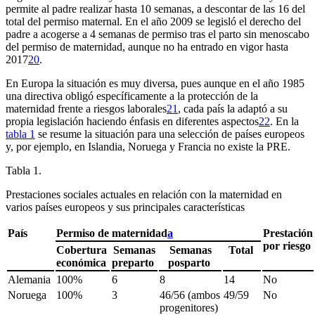
permite al padre realizar hasta 10 semanas, a descontar de las 16 del
total del permiso maternal. En el año 2009 se legisló el derecho del
padre a acogerse a 4 semanas de permiso tras el parto sin menoscabo
del permiso de maternidad, aunque no ha entrado en vigor hasta
2017
20
.
En Europa la situación es muy diversa, pues aunque en el año 1985
una directiva obligó específicamente a la protección de la
maternidad frente a riesgos laborales
21
, cada país la adaptó a su
propia legislación haciendo énfasis en diferentes aspectos
22
. En la
tabla 1
se resume la situación para una selección de países europeos
y, por ejemplo, en Islandia, Noruega y Francia no existe la PRE.
Tabla 1.
Prestaciones sociales actuales en relación con la maternidad en
varios países europeos y sus principales características
País
Permiso de maternidad
a
Prestación
por riesgo
Cobertura
Semanas
Semanas
Total
económica
preparto
posparto
Alemania
100%
6
8
14
No
Noruega
100%
3
46/56 (ambos
49/59
No
progenitores)