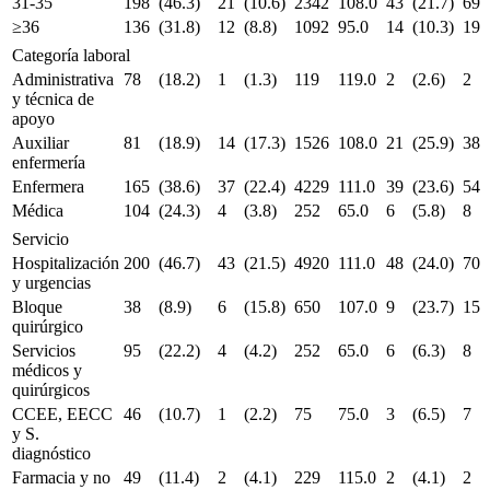
31-35
198
(46.3)
21
(10.6)
2342
108.0
43
(21.7)
69
≥36
136
(31.8)
12
(8.8)
1092
95.0
14
(10.3)
19
Categoría laboral
Administrativa
78
(18.2)
1
(1.3)
119
119.0
2
(2.6)
2
y técnica de
apoyo
Auxiliar
81
(18.9)
14
(17.3)
1526
108.0
21
(25.9)
38
enfermería
Enfermera
165
(38.6)
37
(22.4)
4229
111.0
39
(23.6)
54
Médica
104
(24.3)
4
(3.8)
252
65.0
6
(5.8)
8
Servicio
Hospitalización
200
(46.7)
43
(21.5)
4920
111.0
48
(24.0)
70
y urgencias
Bloque
38
(8.9)
6
(15.8)
650
107.0
9
(23.7)
15
quirúrgico
Servicios
95
(22.2)
4
(4.2)
252
65.0
6
(6.3)
8
médicos y
quirúrgicos
CCEE, EECC
46
(10.7)
1
(2.2)
75
75.0
3
(6.5)
7
y S.
diagnóstico
Farmacia y no
49
(11.4)
2
(4.1)
229
115.0
2
(4.1)
2