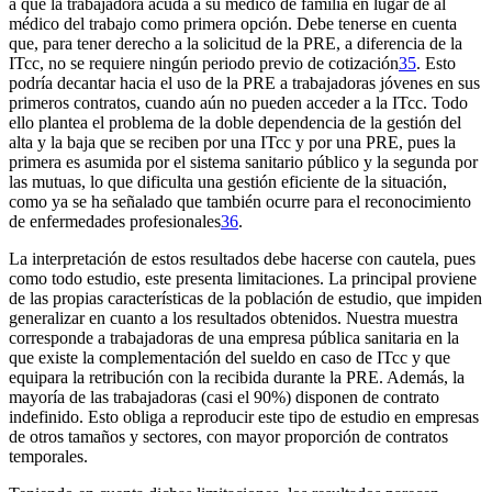
a que la trabajadora acuda a su médico de familia en lugar de al
médico del trabajo como primera opción. Debe tenerse en cuenta
que, para tener derecho a la solicitud de la PRE, a diferencia de la
ITcc, no se requiere ningún periodo previo de cotización
35
. Esto
podría decantar hacia el uso de la PRE a trabajadoras jóvenes en sus
primeros contratos, cuando aún no pueden acceder a la ITcc. Todo
ello plantea el problema de la doble dependencia de la gestión del
alta y la baja que se reciben por una ITcc y por una PRE, pues la
primera es asumida por el sistema sanitario público y la segunda por
las mutuas, lo que dificulta una gestión eficiente de la situación,
como ya se ha señalado que también ocurre para el reconocimiento
de enfermedades profesionales
36
.
La interpretación de estos resultados debe hacerse con cautela, pues
como todo estudio, este presenta limitaciones. La principal proviene
de las propias características de la población de estudio, que impiden
generalizar en cuanto a los resultados obtenidos. Nuestra muestra
corresponde a trabajadoras de una empresa pública sanitaria en la
que existe la complementación del sueldo en caso de ITcc y que
equipara la retribución con la recibida durante la PRE. Además, la
mayoría de las trabajadoras (casi el 90%) disponen de contrato
indefinido. Esto obliga a reproducir este tipo de estudio en empresas
de otros tamaños y sectores, con mayor proporción de contratos
temporales.