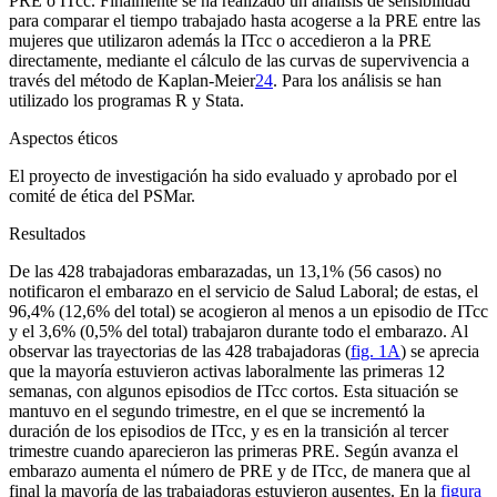
PRE o ITcc. Finalmente se ha realizado un análisis de sensibilidad
para comparar el tiempo trabajado hasta acogerse a la PRE entre las
mujeres que utilizaron además la ITcc o accedieron a la PRE
directamente, mediante el cálculo de las curvas de supervivencia a
través del método de Kaplan-Meier
24
. Para los análisis se han
utilizado los programas R y Stata.
Aspectos éticos
El proyecto de investigación ha sido evaluado y aprobado por el
comité de ética del PSMar.
Resultados
De las 428 trabajadoras embarazadas, un 13,1% (56 casos) no
notificaron el embarazo en el servicio de Salud Laboral; de estas, el
96,4% (12,6% del total) se acogieron al menos a un episodio de ITcc
y el 3,6% (0,5% del total) trabajaron durante todo el embarazo. Al
observar las trayectorias de las 428 trabajadoras (
fig. 1A
) se aprecia
que la mayoría estuvieron activas laboralmente las primeras 12
semanas, con algunos episodios de ITcc cortos. Esta situación se
mantuvo en el segundo trimestre, en el que se incrementó la
duración de los episodios de ITcc, y es en la transición al tercer
trimestre cuando aparecieron las primeras PRE. Según avanza el
embarazo aumenta el número de PRE y de ITcc, de manera que al
final la mayoría de las trabajadoras estuvieron ausentes. En la
figura