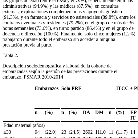
los grupos de edad (entre el 63% y el 79%), especialmente entre las
administrativas (94,9%) y las médicas (87,5%), en consultas
externas, exploraciones complementarias y apoyo diagnóstico
(91,3%), y en farmacia y servicios no asistenciales (89,8%), entre los
contratos eventuales y residentes (79,2%), en el grupo de más de 36
horas semanales (73,6%), en turno partido (86,4%) y en el grupo de
docencia o dirección (100%). Finalmente, solo cinco mujeres (1,2%)
trabajaron durante todo el embarazo sin acceder a ninguna
prestación previa al parto.
Tabla 2.
Descripción sociodemográfica y laboral de la cohorte de
embarazadas según la gestión de las prestaciones durante el
embarazo, PSMAR 2010-2014
Embarazos
Solo PRE
ITCC + 
n
(%)
n
(%)
DA
DM
n
(%)
EP
IT
Edad maternal (años)
≤30
94
(22.0)
23
(24.5)
2692
111.0
11
(11.7)
14