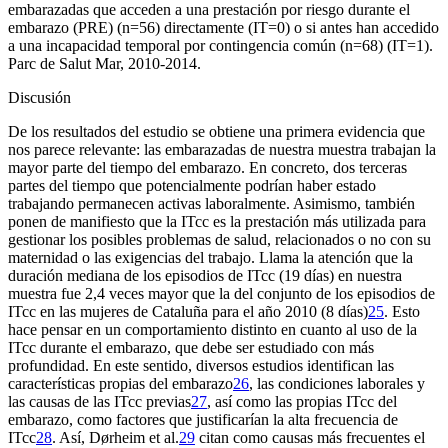
embarazadas que acceden a una prestación por riesgo durante el
embarazo (PRE) (n
=
56) directamente (IT
=
0) o si antes han accedido
a una incapacidad temporal por contingencia común (n
=
68) (IT
=
1).
Parc de Salut Mar, 2010-2014.
Discusión
De los resultados del estudio se obtiene una primera evidencia que
nos parece relevante: las embarazadas de nuestra muestra trabajan la
mayor parte del tiempo del embarazo. En concreto, dos terceras
partes del tiempo que potencialmente podrían haber estado
trabajando permanecen activas laboralmente. Asimismo, también
ponen de manifiesto que la ITcc es la prestación más utilizada para
gestionar los posibles problemas de salud, relacionados o no con su
maternidad o las exigencias del trabajo. Llama la atención que la
duración mediana de los episodios de ITcc (19 días) en nuestra
muestra fue 2,4 veces mayor que la del conjunto de los episodios de
ITcc en las mujeres de Cataluña para el año 2010 (8 días)
25
. Esto
hace pensar en un comportamiento distinto en cuanto al uso de la
ITcc durante el embarazo, que debe ser estudiado con más
profundidad. En este sentido, diversos estudios identifican las
características propias del embarazo
26
, las condiciones laborales y
las causas de las ITcc previas
27
, así como las propias ITcc del
embarazo, como factores que justificarían la alta frecuencia de
ITcc
28
. Así, Dørheim et al.
29
citan como causas más frecuentes el