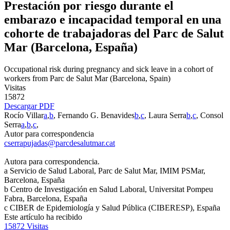
Prestación por riesgo durante el
embarazo e incapacidad temporal en una
cohorte de trabajadoras del Parc de Salut
Mar (Barcelona, España)
Occupational risk during pregnancy and sick leave in a cohort of
workers from Parc de Salut Mar (Barcelona, Spain)
Visitas
15872
Descargar PDF
Rocío Villar
a
,
b
, Fernando G. Benavides
b
,
c
, Laura Serra
b
,
c
, Consol
Serra
a
,
b
,
c
,
Autor para correspondencia
cserrapujadas@parcdesalutmar.cat
Autora para correspondencia.
a
Servicio de Salud Laboral, Parc de Salut Mar, IMIM PSMar,
Barcelona, España
b
Centro de Investigación en Salud Laboral, Universitat Pompeu
Fabra, Barcelona, España
c
CIBER de Epidemiología y Salud Pública (CIBERESP), España
Este artículo ha recibido
15872
Visitas