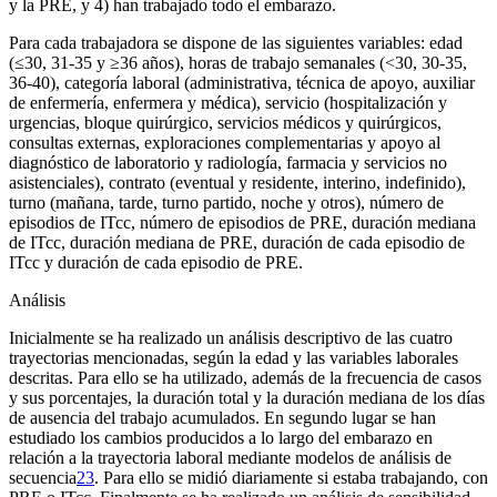
y la PRE, y 4) han trabajado todo el embarazo.
Para cada trabajadora se dispone de las siguientes variables: edad
(≤30, 31-35 y ≥36 años), horas de trabajo semanales (<30, 30-35,
36-40), categoría laboral (administrativa, técnica de apoyo, auxiliar
de enfermería, enfermera y médica), servicio (hospitalización y
urgencias, bloque quirúrgico, servicios médicos y quirúrgicos,
consultas externas, exploraciones complementarias y apoyo al
diagnóstico de laboratorio y radiología, farmacia y servicios no
asistenciales), contrato (eventual y residente, interino, indefinido),
turno (mañana, tarde, turno partido, noche y otros), número de
episodios de ITcc, número de episodios de PRE, duración mediana
de ITcc, duración mediana de PRE, duración de cada episodio de
ITcc y duración de cada episodio de PRE.
Análisis
Inicialmente se ha realizado un análisis descriptivo de las cuatro
trayectorias mencionadas, según la edad y las variables laborales
descritas. Para ello se ha utilizado, además de la frecuencia de casos
y sus porcentajes, la duración total y la duración mediana de los días
de ausencia del trabajo acumulados. En segundo lugar se han
estudiado los cambios producidos a lo largo del embarazo en
relación a la trayectoria laboral mediante modelos de análisis de
secuencia
23
. Para ello se midió diariamente si estaba trabajando, con