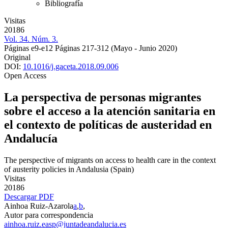
Bibliografía
Visitas
20186
Vol. 34. Núm. 3.
Páginas e9-e12
Páginas 217-312
(Mayo - Junio 2020)
Original
DOI:
10.1016/j.gaceta.2018.09.006
Open Access
La perspectiva de personas migrantes
sobre el acceso a la atención sanitaria en
el contexto de políticas de austeridad en
Andalucía
The perspective of migrants on access to health care in the context
of austerity policies in Andalusia (Spain)
Visitas
20186
Descargar PDF
Ainhoa Ruiz-Azarola
a
,
b
,
Autor para correspondencia
ainhoa.ruiz.easp@juntadeandalucia.es