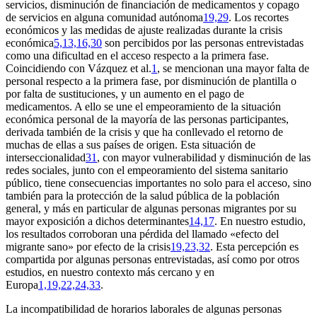
servicios, disminución de financiación de medicamentos y copago
de servicios en alguna comunidad autónoma
19,29
. Los recortes
económicos y las medidas de ajuste realizadas durante la crisis
económica
5,13,16,30
son percibidos por las personas entrevistadas
como una dificultad en el acceso respecto a la primera fase.
Coincidiendo con Vázquez et al.
1
, se mencionan una mayor falta de
personal respecto a la primera fase, por disminución de plantilla o
por falta de sustituciones, y un aumento en el pago de
medicamentos. A ello se une el empeoramiento de la situación
económica personal de la mayoría de las personas participantes,
derivada también de la crisis y que ha conllevado el retorno de
muchas de ellas a sus países de origen. Esta situación de
interseccionalidad
31
, con mayor vulnerabilidad y disminución de las
redes sociales, junto con el empeoramiento del sistema sanitario
público, tiene consecuencias importantes no solo para el acceso, sino
también para la protección de la salud pública de la población
general, y más en particular de algunas personas migrantes por su
mayor exposición a dichos determinantes
14,17
. En nuestro estudio,
los resultados corroboran una pérdida del llamado «efecto del
migrante sano» por efecto de la crisis
19,23,32
. Esta percepción es
compartida por algunas personas entrevistadas, así como por otros
estudios, en nuestro contexto más cercano y en
Europa
1,19,22,24,33
.
La incompatibilidad de horarios laborales de algunas personas