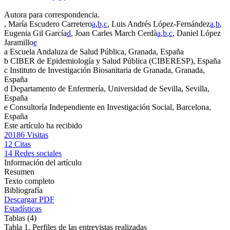
Autora para correspondencia.
, María Escudero Carretero
a
,
b
,
c
, Luis Andrés López-Fernández
a
,
b
,
Eugenia Gil García
d
, Joan Carles March Cerdà
a
,
b
,
c
, Daniel López
Jaramillo
e
a
Escuela Andaluza de Salud Pública, Granada, España
b
CIBER de Epidemiología y Salud Pública (CIBERESP), España
c
Instituto de Investigación Biosanitaria de Granada, Granada,
España
d
Departamento de Enfermería, Universidad de Sevilla, Sevilla,
España
e
Consultoría Independiente en Investigación Social, Barcelona,
España
Este artículo ha recibido
20186
Visitas
12
Citas
14
Redes sociales
Información del artículo
Resumen
Texto completo
Bibliografía
Descargar PDF
Estadísticas
Tablas (4)
Tabla 1. Perfiles de las entrevistas realizadas