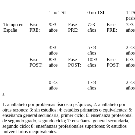
1 no TSI
0 no TSI
1 TS
pasi
Tiempo en
Fase
9
>3
Fase
7
>3
Fase
7
>3
España
PRE:
años
PRE:
años
PRE:
año
3
>3
5 <
3
2 <
3
años
años
año
Fase
8
>3
Fase
10
>3
Fase
6
>3
POST:
años
POST:
años
POST:
año
0 <
3
1 <
3
2 <
3
años
años
año
a
1: analfabeto por problemas físicos o psíquicos; 2: analfabeto por
otras razones; 3: sin estudios; 4: estudios primarios o equivalentes; 5:
enseñanza general secundaria, primer ciclo; 6: enseñanza profesional
de segundo grado, segundo ciclo; 7: enseñanza general secundaria,
segundo ciclo; 8: enseñanzas profesionales superiores; 9: estudios
universitarios o equivalentes.