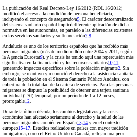
La publicación del Real Decreto-Ley 16/2012 (RDL 16/2012)
modificó el acceso a la condición de persona beneficiaria,
incluyendo el concepto de asegurado/a
5
. El carácter descentralizado
del sistema sanitario español implicó diferente aplicación de dicha
normativa en las autonomías, en paralelo a las diferencias existentes
en los servicios sanitarios y su financiación
7,8
.
Andalucía es uno de los territorios españoles que ha recibido más
personas migrantes (más de medio millón entre 2004 y 2011, según
la Agencia Eurostat
9
), y la crisis ha tenido aquí una repercusión más
significativa en la financiación y los recursos sanitarios
10,11
,
generando impactos específicos sobre la población migrante
2
. Sin
embargo, se mantuvo y reconoció el derecho a la asistencia sanitaria
de toda la población en el Sistema Sanitario Público Andaluz, con
cobertura de la totalidad de la cartera de servicios. Para las personas
migrantes se dispuso la posibilidad de obtener una tarjeta sanitaria
individual (TSI) temporal, por un período de 1 a 12 meses,
prorrogable
12
.
Durante la última década, los cambios legislativos y la crisis
económica han afectado seriamente al derecho y la salud de las
personas migrantes también en España
13,14
y en el contexto
europeo
15–17
. Estudios realizados en países con mayor tradición
inmigratoria, como el Reino Unido o Canadá, reflejan una peor