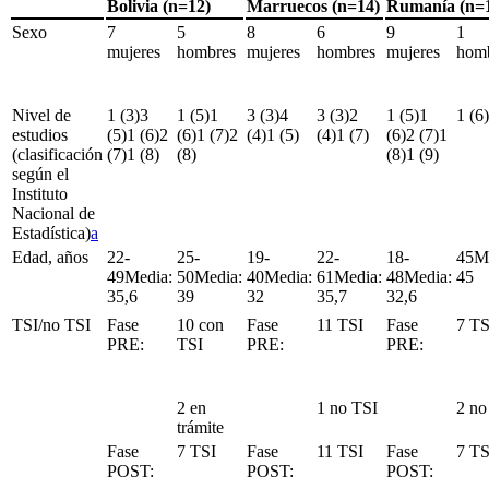
Bolivia (n
=
12)
Marruecos (n
=
14)
Rumanía (n
=
Sexo
7
5
8
6
9
1
mujeres
hombres
mujeres
hombres
mujeres
hom
Nivel de
1 (3)3
1 (5)1
3 (3)4
3 (3)2
1 (5)1
1 (6
estudios
(5)1 (6)2
(6)1 (7)2
(4)1 (5)
(4)1 (7)
(6)2 (7)1
(clasificación
(7)1 (8)
(8)
(8)1 (9)
según el
Instituto
Nacional de
Estadística)
a
Edad, años
22-
25-
19-
22-
18-
45Me
49Media:
50Media:
40Media:
61Media:
48Media:
45
35,6
39
32
35,7
32,6
TSI/no TSI
Fase
10 con
Fase
11 TSI
Fase
7 T
PRE:
TSI
PRE:
PRE:
2 en
1 no TSI
2 no
trámite
Fase
7 TSI
Fase
11 TSI
Fase
7 T
POST:
POST:
POST: