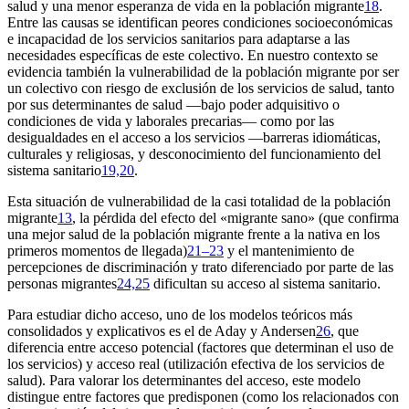
salud y una menor esperanza de vida en la población migrante
18
.
Entre las causas se identifican peores condiciones socioeconómicas
e incapacidad de los servicios sanitarios para adaptarse a las
necesidades específicas de este colectivo. En nuestro contexto se
evidencia también la vulnerabilidad de la población migrante por ser
un colectivo con riesgo de exclusión de los servicios de salud, tanto
por sus determinantes de salud —bajo poder adquisitivo o
condiciones de vida y laborales precarias— como por las
desigualdades en el acceso a los servicios —barreras idiomáticas,
culturales y religiosas, y desconocimiento del funcionamiento del
sistema sanitario
19,20
.
Esta situación de vulnerabilidad de la casi totalidad de la población
migrante
13
, la pérdida del efecto del «migrante sano» (que confirma
una mejor salud de la población migrante frente a la nativa en los
primeros momentos de llegada)
21–23
y el mantenimiento de
percepciones de discriminación y trato diferenciado por parte de las
personas migrantes
24,25
dificultan su acceso al sistema sanitario.
Para estudiar dicho acceso, uno de los modelos teóricos más
consolidados y explicativos es el de Aday y Andersen
26
, que
diferencia entre acceso potencial (factores que determinan el uso de
los servicios) y acceso real (utilización efectiva de los servicios de
salud). Para valorar los determinantes del acceso, este modelo
distingue entre factores que predisponen (como los relacionados con