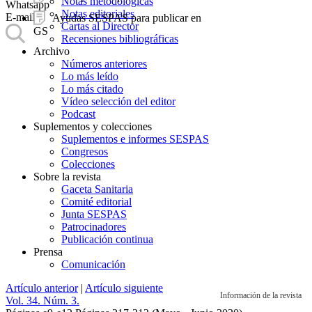
Notas metodológicas
Whatsapp
Notas editoriales
E-mail
Ayudas SESPAS para publicar en
Cartas al Director
GS
Recensiones bibliográficas
Archivo
Números anteriores
Lo más leído
Lo más citado
Vídeo selección del editor
Podcast
Suplementos y colecciones
Suplementos e informes SESPAS
Congresos
Colecciones
Sobre la revista
Gaceta Sanitaria
Comité editorial
Junta SESPAS
Patrocinadores
Publicación continua
Prensa
Comunicación
Artículo anterior
|
Artículo siguiente
Información de la revista
Vol. 34. Núm. 3.