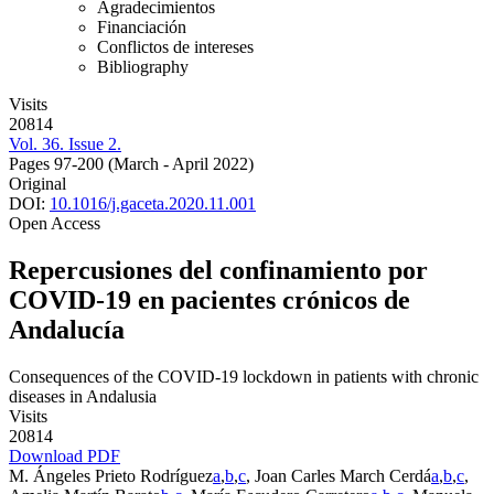
Agradecimientos
Financiación
Conflictos de intereses
Bibliography
Visits
20814
Vol. 36. Issue 2.
Pages 97-200
(March - April 2022)
Original
DOI:
10.1016/j.gaceta.2020.11.001
Open Access
Repercusiones del confinamiento por
COVID-19 en pacientes crónicos de
Andalucía
Consequences of the COVID-19 lockdown in patients with chronic
diseases in Andalusia
Visits
20814
Download PDF
M. Ángeles Prieto Rodríguez
a
,
b
,
c
, Joan Carles March Cerdá
a
,
b
,
c
,