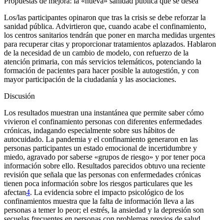
Propuestas de mejora: la «nueva» sanidad pública que se desea
Los/las participantes opinaron que tras la crisis se debe reforzar la
sanidad pública. Advirtieron que, cuando acabe el confinamiento,
los centros sanitarios tendrán que poner en marcha medidas urgentes
para recuperar citas y proporcionar tratamientos aplazados. Hablaron
de la necesidad de un cambio de modelo, con refuerzo de la
atención primaria, con más servicios telemáticos, potenciando la
formación de pacientes para hacer posible la autogestión, y con
mayor participación de la ciudadanía y las asociaciones.
Discusión
Los resultados muestran una instantánea que permite saber cómo
vivieron el confinamiento personas con diferentes enfermedades
crónicas, indagando especialmente sobre sus hábitos de
autocuidado. La pandemia y el confinamiento generaron en las
personas participantes un estado emocional de incertidumbre y
miedo, agravado por saberse «grupos de riesgo» y por tener poca
información sobre ello. Resultados parecidos obtuvo una reciente
revisión que señala que las personas con enfermedades crónicas
tienen poca información sobre los riesgos particulares que les
afectan
4
. La evidencia sobre el impacto psicológico de los
confinamientos muestra que la falta de información lleva a las
personas a temer lo peor; el estrés, la ansiedad y la depresión son
secuelas frecuentes en personas con problemas previos de salud