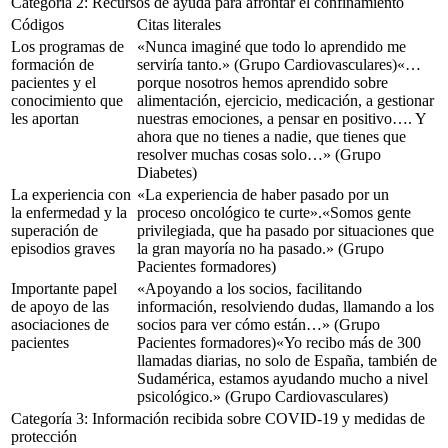
Categoría 2: Recursos de ayuda para afrontar el confinamiento
Códigos
Citas literales
Los programas de
«Nunca imaginé que todo lo aprendido me
formación de
serviría tanto.»
(Grupo Cardiovasculares
)
«…
pacientes y el
porque nosotros hemos aprendido sobre
conocimiento que
alimentación, ejercicio, medicación, a gestionar
les aportan
nuestras emociones, a pensar en positivo…. Y
ahora que no tienes a nadie, que tienes que
resolver muchas cosas solo…»
(Grupo
Diabetes)
La experiencia con
«La experiencia de haber pasado por un
la enfermedad y la
proceso oncológico te curte».
«Somos gente
superación de
privilegiada, que ha pasado por situaciones que
episodios graves
la gran mayoría no ha pasado.»
(Grupo
Pacientes formadores)
Importante papel
«Apoyando a los socios, facilitando
de apoyo de las
información, resolviendo dudas, llamando a los
asociaciones de
socios para ver cómo están…»
(Grupo
pacientes
Pacientes formadores)
«Yo recibo más de 300
llamadas diarias, no solo de España, también de
Sudamérica, estamos ayudando mucho a nivel
psicológico.»
(Grupo Cardiovasculares
)
Categoría 3: Información recibida sobre COVID-19 y medidas de
protección