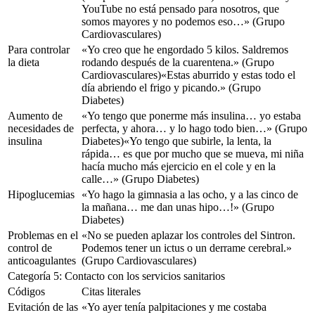
YouTube no está pensado para nosotros, que
somos mayores y no podemos eso…»
(Grupo
Cardiovasculares)
Para controlar
«Yo creo que he engordado 5 kilos. Saldremos
la dieta
rodando después de la cuarentena.»
(Grupo
Cardiovasculares)
«Estas aburrido y estas todo el
día abriendo el frigo y picando.»
(Grupo
Diabetes)
Aumento de
«Yo tengo que ponerme más insulina… yo estaba
necesidades de
perfecta, y ahora… y lo hago todo bien…»
(Grupo
insulina
Diabetes)
«Yo tengo que subirle, la lenta, la
rápida… es que por mucho que se mueva, mi niña
hacía mucho más ejercicio en el cole y en la
calle…»
(Grupo Diabetes)
Hipoglucemias
«Yo hago la gimnasia a las ocho, y a las cinco de
la mañana… me dan unas hipo…!»
(Grupo
Diabetes)
Problemas en el
«No se pueden aplazar los controles del Sintron.
control de
Podemos tener un ictus o un derrame cerebral.»
anticoagulantes
(Grupo Cardiovasculares)
Categoría 5: Contacto con los servicios sanitarios
Códigos
Citas literales
Evitación de las
«Yo ayer tenía palpitaciones y me costaba