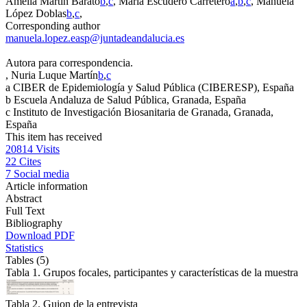
Amelia Martín Barato
b
,
c
, María Escudero Carretero
a
,
b
,
c
, Manuela
López Doblas
b
,
c
,
Corresponding author
manuela.lopez.easp@juntadeandalucia.es
Autora para correspondencia.
, Nuria Luque Martín
b
,
c
a
CIBER de Epidemiología y Salud Pública (CIBERESP), España
b
Escuela Andaluza de Salud Pública, Granada, España
c
Instituto de Investigación Biosanitaria de Granada, Granada,
España
This item has received
20814
Visits
22
Cites
7
Social media
Article information
Abstract
Full Text
Bibliography
Download PDF
Statistics
Tables (5)
Tabla 1. Grupos focales, participantes y características de la muestra
Tabla 2. Guion de la entrevista