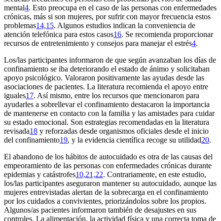
mental
4
. Esto preocupa en el caso de las personas con enfermedades
crónicas, más si son mujeres, por sufrir con mayor frecuencia estos
problemas
14,15
. Algunos estudios indican la conveniencia de
atención telefónica para estos casos
16
. Se recomienda proporcionar
recursos de entretenimiento y consejos para manejar el estrés
4
.
Los/las participantes informaron de que según avanzaban los días de
confinamiento se iba deteriorando el estado de ánimo y solicitaban
apoyo psicológico. Valoraron positivamente las ayudas desde las
asociaciones de pacientes. La literatura recomienda el apoyo entre
iguales
17
. Así mismo, entre los recursos que mencionaron para
ayudarles a sobrellevar el confinamiento destacaron la importancia
de mantenerse en contacto con la familia y las amistades para cuidar
su estado emocional. Son estrategias recomendadas en la literatura
revisada
18
y reforzadas desde organismos oficiales desde el inicio
del confinamiento
19
, y la evidencia científica recoge su utilidad
20
.
El abandono de los hábitos de autocuidado es otra de las causas del
empeoramiento de las personas con enfermedades crónicas durante
epidemias y catástrofes
10,21,22
. Contrariamente, en este estudio,
los/las participantes aseguraron mantener su autocuidado, aunque las
mujeres entrevistadas alertan de la sobrecarga en el confinamiento
por los cuidados a convivientes, priorizándolos sobre los propios.
Algunos/as pacientes informaron también de desajustes en sus
controles. La alimentación, la actividad física y una correcta toma de