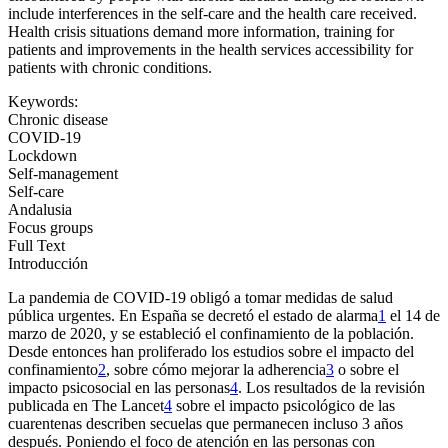
include interferences in the self-care and the health care received.
Health crisis situations demand more information, training for
patients and improvements in the health services accessibility for
patients with chronic conditions.
Keywords:
Chronic disease
COVID-19
Lockdown
Self-management
Self-care
Andalusia
Focus groups
Full Text
Introducción
La pandemia de COVID-19 obligó a tomar medidas de salud
pública urgentes. En España se decretó el estado de alarma
1
el 14 de
marzo de 2020, y se estableció el confinamiento de la población.
Desde entonces han proliferado los estudios sobre el impacto del
confinamiento
2
, sobre cómo mejorar la adherencia
3
o sobre el
impacto psicosocial en las personas
4
. Los resultados de la revisión
publicada en
The Lancet
4
sobre el impacto psicológico de las
cuarentenas describen secuelas que permanecen incluso 3 años
después. Poniendo el foco de atención en las personas con