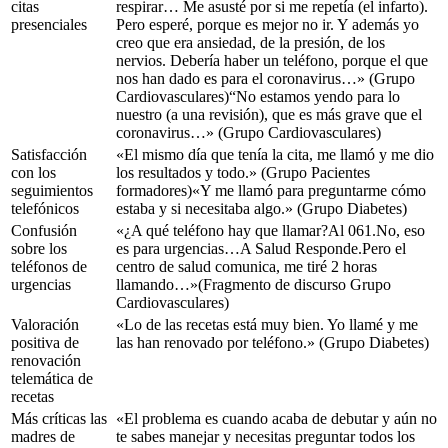
citas
respirar… Me asusté por si me repetía (el infarto).
presenciales
Pero esperé, porque es mejor no ir. Y además yo
creo que era ansiedad, de la presión, de los
nervios. Debería haber un teléfono, porque el que
nos han dado es para el coronavirus…»
(Grupo
Cardiovasculares)
“No estamos yendo para lo
nuestro (a una revisión), que es más grave que el
coronavirus…»
(Grupo Cardiovasculares)
Satisfacción
«El mismo día que tenía la cita, me llamó y me dio
con los
los resultados y todo.»
(Grupo Pacientes
seguimientos
formadores)
«Y me llamó para preguntarme cómo
telefónicos
estaba y si necesitaba algo.»
(Grupo Diabetes)
Confusión
«¿A qué teléfono hay que llamar?
Al 061.
No, eso
sobre los
es para urgencias…
A Salud Responde.
Pero el
teléfonos de
centro de salud comunica, me tiré 2 horas
urgencias
llamando…»
(Fragmento de discurso Grupo
Cardiovasculares)
Valoración
«Lo de las recetas está muy bien. Yo llamé y me
positiva de
las han renovado por teléfono.»
(Grupo Diabetes)
renovación
telemática de
recetas
Más críticas las
«El problema es cuando acaba de debutar y aún no
madres de
te sabes manejar y necesitas preguntar todos los