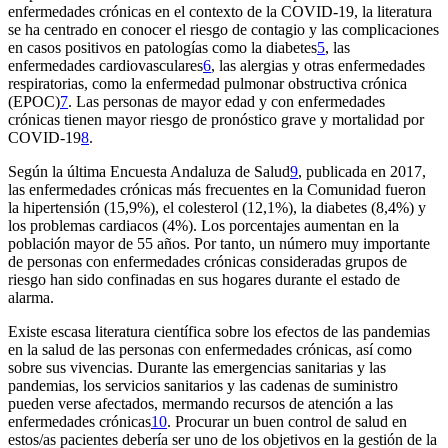
enfermedades crónicas en el contexto de la COVID-19, la literatura
se ha centrado en conocer el riesgo de contagio y las complicaciones
en casos positivos en patologías como la diabetes
5
, las
enfermedades cardiovasculares
6
, las alergias y otras enfermedades
respiratorias, como la enfermedad pulmonar obstructiva crónica
(EPOC)
7
. Las personas de mayor edad y con enfermedades
crónicas tienen mayor riesgo de pronóstico grave y mortalidad por
COVID-19
8
.
Según la última Encuesta Andaluza de Salud
9
, publicada en 2017,
las enfermedades crónicas más frecuentes en la Comunidad fueron
la hipertensión (15,9%), el colesterol (12,1%), la diabetes (8,4%) y
los problemas cardiacos (4%). Los porcentajes aumentan en la
población mayor de 55 años. Por tanto, un número muy importante
de personas con enfermedades crónicas consideradas grupos de
riesgo han sido confinadas en sus hogares durante el estado de
alarma.
Existe escasa literatura científica sobre los efectos de las pandemias
en la salud de las personas con enfermedades crónicas, así como
sobre sus vivencias. Durante las emergencias sanitarias y las
pandemias, los servicios sanitarios y las cadenas de suministro
pueden verse afectados, mermando recursos de atención a las
enfermedades crónicas
10
. Procurar un buen control de salud en
estos/as pacientes debería ser uno de los objetivos en la gestión de la