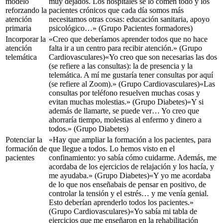
modelo
muy dejados. Los hospitales se lo comen todo y los
reforzando la
pacientes crónicos que cada día somos más
atención
necesitamos otras cosas: educación sanitaria, apoyo
primaria
psicológico…» (Grupo Pacientes formadores)
Incorporar la
«Creo que deberíamos aprender todos que no hace
atención
falta ir a un centro para recibir atención.» (Grupo
telemática
Cardiovasculares)
«Yo creo que son necesarias las dos
(se refiere a las consultas)
: la de presencia y la
telemática. A mí me gustaría tener consultas por aquí
(se refiere al Zoom)
.»
(Grupo Cardiovasculares)
«Las
consultas por teléfono resuelven muchas cosas y
evitan muchas molestias.»
(Grupo Diabetes)
«Y si
además de llamarte, se puede ver… Yo creo que
ahorraría tiempo, molestias al enfermo y dinero a
todos.»
(Grupo Diabetes)
Potenciar la
«Hay que ampliar la formación a los pacientes, para
formación de
que llegue a todos. Lo hemos visto en el
pacientes
confinamiento: yo sabía cómo cuidarme. Además, me
acordaba de los ejercicios de relajación y los hacía, y
me ayudaba.»
(Grupo Diabetes)
«Y yo me acordaba
de lo que nos enseñabais de pensar en positivo, de
controlar la tensión y el estrés… y me venía genial.
Esto deberían aprenderlo todos los pacientes.»
(Grupo Cardiovasculares)
«Yo sabía mi tabla de
ejercicios que me enseñaron en la rehabilitación