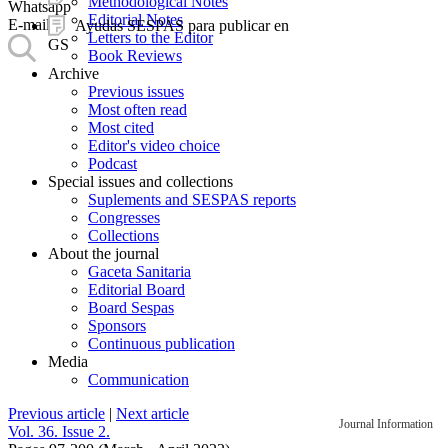
Methodological Notes
Whatsapp
Editorial Notes
E-mail
Ayudas SESPAS para publicar en
Letters to the Editor
GS
Book Reviews
Archive
Previous issues
Most often read
Most cited
Editor's video choice
Podcast
Special issues and collections
Suplements and SESPAS reports
Congresses
Collections
About the journal
Gaceta Sanitaria
Editorial Board
Board Sespas
Sponsors
Continuous publication
Media
Communication
Previous article
|
Next article
Journal Information
Vol. 36. Issue 2.