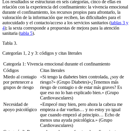
Los resultados se estructuran en seis categorías, cinco de ellas en
relación con la experiencia del confinamiento: la vivencia emocional
durante el confinamiento, los recursos propios para afrontarlo, la
valoración de la información que reciben, las dificultades para el
autocuidado y el contacto/acceso a los servicios sanitarios (
tablas 3 y
4
); la sexta corresponde a propuestas de mejora para la atención
sanitaria (
tabla 5
).
Tabla 3.
Categorías 1, 2 y 3: códigos y citas literales
Categoría 1: Vivencia emocional durante el confinamiento
Códigos
Citas literales
Miedo al contagio
«Si tengo la diabetes bien controlada, ¿soy de
por pertenecer a
riesgo?»
(Grupo Diabetes)
«¿Tenemos más
grupos de riesgo
riesgo de contagio o de estar más graves? Es
que eso no lo han explicado bien.»
(Grupo
Cardiovasculares
)
Necesidad de
«Empecé muy bien, pero ahora la cabeza me
apoyo psicológico
empieza a dar vueltas… y no estoy yo igual
que cuando empezó al principio… Echo de
menos una ayuda psicológica.»
(Grupo
Cardiovasculares
)