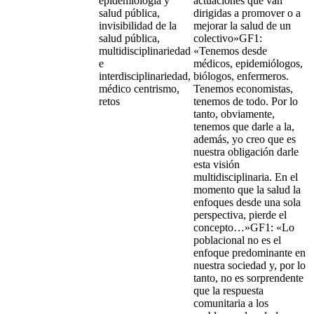
epidemiología y
actuaciones que van
salud pública,
dirigidas a promover o a
invisibilidad de la
mejorar la salud de un
salud pública,
colectivo»GF1:
multidisciplinariedad
«Tenemos desde
e
médicos, epidemiólogos,
interdisciplinariedad,
biólogos, enfermeros.
médico centrismo,
Tenemos economistas,
retos
tenemos de todo. Por lo
tanto, obviamente,
tenemos que darle a la,
además, yo creo que es
nuestra obligación darle
esta visión
multidisciplinaria. En el
momento que la salud la
enfoques desde una sola
perspectiva, pierde el
concepto…»GF1: «Lo
poblacional no es el
enfoque predominante en
nuestra sociedad y, por lo
tanto, no es sorprendente
que la respuesta
comunitaria a los