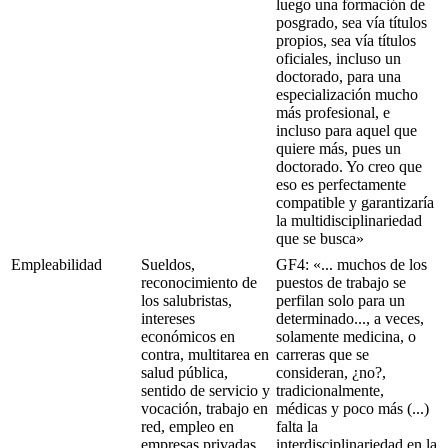
luego una formación de
posgrado, sea vía títulos
propios, sea vía títulos
oficiales, incluso un
doctorado, para una
especialización mucho
más profesional, e
incluso para aquel que
quiere más, pues un
doctorado. Yo creo que
eso es perfectamente
compatible y garantizaría
la multidisciplinariedad
que se busca»
Empleabilidad
Sueldos,
GF4: «... muchos de los
reconocimiento de
puestos de trabajo se
los salubristas,
perfilan solo para un
intereses
determinado..., a veces,
económicos en
solamente medicina, o
contra, multitarea en
carreras que se
salud pública,
consideran, ¿no?,
sentido de servicio y
tradicionalmente,
vocación, trabajo en
médicas y poco más (...)
red, empleo en
falta la
empresas privadas
interdisciplinariedad en la