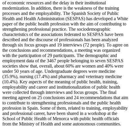
of economic resources and the delay in their institutional
modernization. In addition, there is the weakness of the training
processes and the employability. The Spanish Society of Public
Health and Health Administration (SESPAS) has developed a White
paper of the public health profession with the aim of contributing to
strengthening professional practice. The sociodemographic
characteristics of the associations federated to SESPAS have been
described and the discourse of professionals has been analyzed
through six focus groups and 19 interviews (72 people). To agree on
the conclusions and recommendations, a meeting was organized
with the participation of 29 participants. The demographic and
employment data of the 3467 people belonging to seven SESPAS
societies show that, overall, about 60% are women and 40% were
under 50 years of age. Undergraduate degrees were medicine
(35.9%), nursing (17.4%) and pharmacy and veterinary medicine
(10.4%). Key aspects of the meaning of public health, training,
employability and career and institutionalization of public health
were collected through interviews and focus groups. The final
meeting agreed on 25 conclusions and 24 recommendations that aim
to contribute to strengthening professionals and the public health
profession in Spain. Some of them, related to training, employability
and professional career, have been shared in a workshop at the
School of Public Health of Menorca with public health officials
from the Ministry of Health and some autonomous communities.