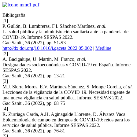
Bibliografía
[1]
P. Gullón, B. Lumbreras, F.I. Sánchez-Martínez,
et al
.
La salud pública y la administración sanitaria ante la pandemia de
COVID-19. Informe SESPAS 2022.
Gac Sanit., 36 (2022), pp. S1-S3
http://dx.doi.org/10.1016/j.gaceta.2022.05.002
|
Medline
[2]
A. Bacigalupe, U. Martín, M. Franco,
et al
.
Desigualdades socioeconómicas y COVID-19 en España. Informe
SESPAS 2022.
Gac Sanit., 36 (2022), pp. 13-21
[3]
M.J. Sierra Moros, E.V. Martínez Sánchez, S. Monge Corella,
et al
.
Lecciones de la vigilancia de la COVID-19. Necesidad urgente de
una nueva vigilancia en salud pública. Informe SESPAS 2022.
Gac Sanit., 36 (2022), pp. 68-75
[4]
R. Zurriaga-Carda, A.H. Aginagalde Llorente, D. Álvarez-Vaca.
Epidemiología de campo en tiempos de COVID-19: retos para los
servicios de salud pública. Informe SESPAS 2022.
Gac Sanit., 36 (2022), pp. 76-81
[5]