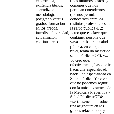
experiencia,
unos mínimos básicos y
exigencia títulos,
comunes que nos
aprendizaje
permitan entendernos,
metodologías,
que nos permitan
postgrado versus
conocernos entre los
grados, formación
distintos profesionales de
en los grados,
la salud pública»E2:
interdisciplinariedad,
«creo que es clave que
actualización
cualquier persona que
continua, retos
vaya a trabajar en salud
pública, en cualquier
nivel, tenga un máster de
salud pública»GF6: «...
yo creo que,
efectivamente, hay que ir
hacia una especialidad,
hacia una especialidad en
Salud Pública. Yo creo
que no podemos seguir
con la única existencia de
la Medicina Preventiva y
Salud Pública»GF4:
«sería esencial introducir
una asignatura en los
grados relacionados y