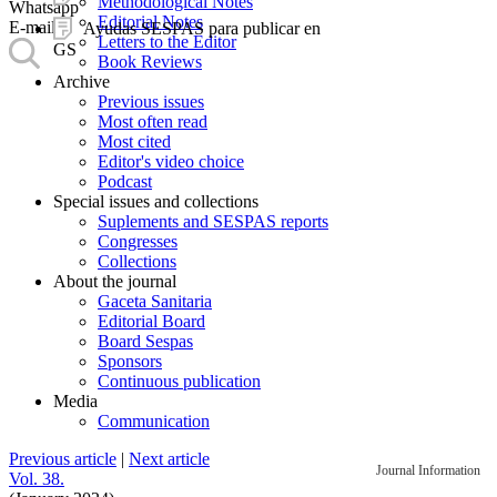
Methodological Notes
Whatsapp
Editorial Notes
E-mail
Ayudas SESPAS para publicar en
Letters to the Editor
GS
Book Reviews
Archive
Previous issues
Most often read
Most cited
Editor's video choice
Podcast
Special issues and collections
Suplements and SESPAS reports
Congresses
Collections
About the journal
Gaceta Sanitaria
Editorial Board
Board Sespas
Sponsors
Continuous publication
Media
Communication
Previous article
|
Next article
Journal Information
Vol. 38.