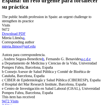
España: un reto urgente para fortalecer
su práctica
The public health profession in Spain: an urgent challenge to
strengthen its practice
Visits
9472
Download PDF
Mireia Llimós
a
,
Corresponding author
mireia.llimos@upf.edu
Autora para correspondencia.
, Andreu Segura-Benedicto
b
, Fernando G. Benavides
a
,
c
,
d
,
e
a
Departamento de Medicina y Ciencias de la Vida, Universidad
Pompeu Fabra, Barcelona, España
b
Consejo Asesor de Salud Pública y Comité de Bioética de
Cataluña, Barcelona, España
c
CIBER de Epidemiología y Salud Pública (CIBERESP), España
d
Hospital del Mar Research Institute, Barcelona, España
e
Centro de Investigación en Salud Laboral (CiSAL), Universidad
Pompeu Fabra, Barcelona, España
This item has received
9472
Visits