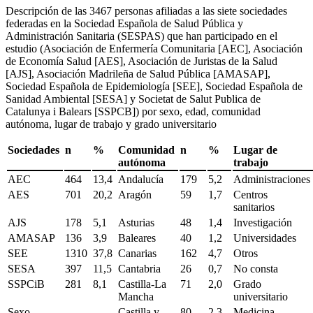
Descripción de las 3467 personas afiliadas a las siete sociedades
federadas en la Sociedad Española de Salud Pública y
Administración Sanitaria (SESPAS) que han participado en el
estudio (Asociación de Enfermería Comunitaria [AEC], Asociación
de Economía Salud [AES], Asociación de Juristas de la Salud
[AJS], Asociación Madrileña de Salud Pública [AMASAP],
Sociedad Española de Epidemiología [SEE], Sociedad Española de
Sanidad Ambiental [SESA] y Societat de Salut Publica de
Catalunya i Balears [SSPCB]) por sexo, edad, comunidad
autónoma, lugar de trabajo y grado universitario
Sociedades
n
%
Comunidad
n
%
Lugar de
autónoma
trabajo
AEC
464
13,4
Andalucía
179
5,2
Administraciones
AES
701
20,2
Aragón
59
1,7
Centros
sanitarios
AJS
178
5,1
Asturias
48
1,4
Investigación
AMASAP
136
3,9
Baleares
40
1,2
Universidades
SEE
1310
37,8
Canarias
162
4,7
Otros
SESA
397
11,5
Cantabria
26
0,7
No consta
SSPCiB
281
8,1
Castilla-La
71
2,0
Grado
Mancha
universitario
Sexo
Castilla y
80
2,3
Medicina