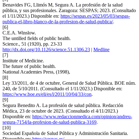
Benavides FG, Llimós M, Segura A. La profesión de la salud
pública, y sus profesionales. Zaragoza: SESPAS; 2023. (Consultado
el 1/11/2023.) Disponible en:
https://sespas.es/2023/05/03/sespas-
publica-el-libro-blanco-de-la-profesion-de-salud-publica/
.
[6]
C.E.A. Winslow.
The untilled fields of public health.
Science., 51 (1920), pp. 23-33
http://dx.doi.org/10.1126/science.51.1306.23
|
Medline
[7]
Institute of Medicine.
The future of public health.
National Academies Press, (1998),
[8]
Ley 33/2011, de 4 de octubre, General de Salud Pública. BOE núm.
240, de 5/10/2011. (Consultado el 1/11/2023.) Disponible en:
https://www.boe.es/eli/es/l/2011/10/04/33/con
.
[9]
Segura Benedito A. La profesión de salud pública. Redacción
Médica, 23 de octubre de 2023. (Consultado el 4/11/2023.)
Disponible en:
https://www.redaccionmedica.com/opinion/andreu-
segura-7154/la-profesion-de-salud-publica-3169
.
[10]
Sociedad Española de Salud Pública y Administración Sanitaria.
Disponible en:
https://sespas.es/
.