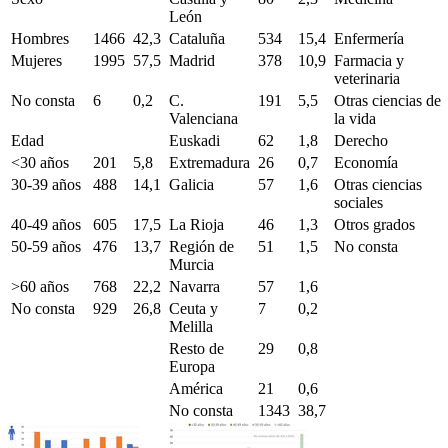
León
Hombres
1466
42,3
Cataluña
534
15,4
Enfermería
Mujeres
1995
57,5
Madrid
378
10,9
Farmacia y
veterinaria
No consta
6
0,2
C.
191
5,5
Otras ciencias de
Valenciana
la vida
Edad
Euskadi
62
1,8
Derecho
<
30 años
201
5,8
Extremadura
26
0,7
Economía
30-39 años
488
14,1
Galicia
57
1,6
Otras ciencias
sociales
40-49 años
605
17,5
La Rioja
46
1,3
Otros grados
50-59 años
476
13,7
Región de
51
1,5
No consta
Murcia
>
60 años
768
22,2
Navarra
57
1,6
No consta
929
26,8
Ceuta y
7
0,2
Melilla
Resto de
29
0,8
Europa
América
21
0,6
No consta
1343
38,7