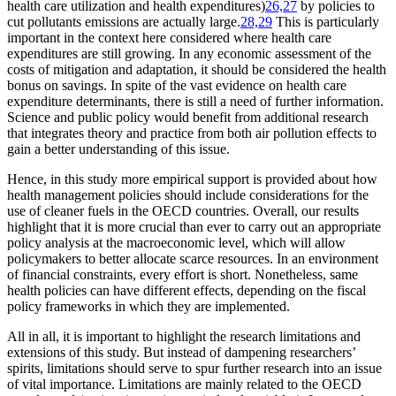
health care utilization and health expenditures)
26,27
by policies to
cut pollutants emissions are actually large.
28,29
This is particularly
important in the context here considered where health care
expenditures are still growing. In any economic assessment of the
costs of mitigation and adaptation, it should be considered the health
bonus on savings. In spite of the vast evidence on health care
expenditure determinants, there is still a need of further information.
Science and public policy would benefit from additional research
that integrates theory and practice from both air pollution effects to
gain a better understanding of this issue.
Hence, in this study more empirical support is provided about how
health management policies should include considerations for the
use of cleaner fuels in the OECD countries. Overall, our results
highlight that it is more crucial than ever to carry out an appropriate
policy analysis at the macroeconomic level, which will allow
policymakers to better allocate scarce resources. In an environment
of financial constraints, every effort is short. Nonetheless, same
health policies can have different effects, depending on the fiscal
policy frameworks in which they are implemented.
All in all, it is important to highlight the research limitations and
extensions of this study. But instead of dampening researchers’
spirits, limitations should serve to spur further research into an issue
of vital importance. Limitations are mainly related to the OECD