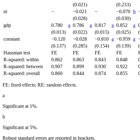
(0.021)
(0.233)
ni
−
−0.021
−
−0.070
b
(0.028)
(0.030)
gdp
0.780
a
0.786
a
0.817
a
0.852
a
(0.013)
(0.022)
(0.015)
(0.025)
constant
−0.120
−0.028
−0.810
a
−0.959
a
(0.137)
(0.285)
(0.154)
(0.139)
Hausman test
FE
FE
FE
FE
R-squared: within
0.862
0.863
0.843
0.848
R-squared: between
0.907
0.899
0.930
0.922
R-squared: overall
0.860
0.844
0.874
0.855
FE: fixed effects; RE: random effects.
a
Significant at 1%.
b
Significant at 5%.
Robust standard errors are reported in brackets.