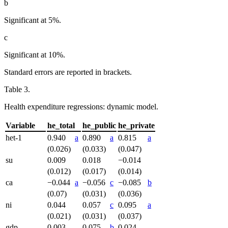
b
Significant at 5%.
c
Significant at 10%.
Standard errors are reported in brackets.
Table 3.
Health expenditure regressions: dynamic model.
Variable
he_total
he_public
he_private
he
t-1
0.940
a
0.890
a
0.815
a
(0.026)
(0.033)
(0.047)
su
0.009
0.018
−0.014
(0.012)
(0.017)
(0.014)
ca
−0.044
a
−0.056
c
−0.085
b
(0.07)
(0.031)
(0.036)
ni
0.044
0.057
c
0.095
a
(0.021)
(0.031)
(0.037)
gdp
0.003
0.075
b
0.024