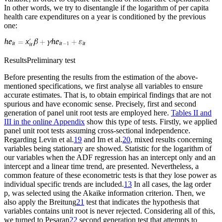
In other words, we try to disentangle if the logarithm of per capita
health care expenditures on a year is conditioned by the previous
one:
Results
Preliminary test
Before presenting the results from the estimation of the above-
mentioned specifications, we first analyse all variables to ensure
accurate estimates. That is, to obtain empirical findings that are not
spurious and have economic sense. Precisely, first and second
generation of panel unit root tests are employed here.
Tables II and
III in the online Appendix
show this type of tests. Firstly, we applied
panel unit root tests assuming cross-sectional independence.
Regarding Levin et al.
19
and Im et al.
20
, mixed results concerning
variables being stationary are showed. Statistic for the logarithm of
our variables when the ADF regression has an intercept only and an
intercept and a linear time trend, are presented. Nevertheless, a
common feature of these econometric tests is that they lose power as
individual specific trends are included.
13
In all cases, the lag order
p
, was selected using the Akaike information criterion. Then, we
also apply the Breitung
21
test that indicates the hypothesis that
variables contains unit root is never rejected. Considering all of this,
we turned to Pesaran
22
second generation test that attempts to