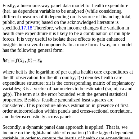
Firstly, a linear one-way panel data model for health expenditure
(he)
, as dependent variable to be analysed (while considering
different measures of it depending on its source of financing: total,
public, and private) based on the acknowledged literature is
specified.
17,18
Therefore, when income changes the variation in
health care expenditure it is likely to be a combination of multiple
forces. It is very useful to isolate these effects to gain enhanced
insights into several components. In a more formal way, our model
has the following general form:
where
he
it
is the logarithm of per capita health care expenditures at
the
t
th observation for the
i
th country;
f(•)
denotes health care
expenditure structure;
x
it
is the corresponding matrix of explanatory
variables;
β
is a vector of parameters to be estimated (
su
,
ni
,
ca
and
gdp
). The term
ɛ
is the error bounded with the general statistical
properties. Besides, feasible generalized least squares are
considered. This procedure allows estimation in presence of first-
order autocorrelation within panels and cross-sectional correlation,
and heteroscedasticity across panels.
Secondly, a dynamic panel data approach is applied. That is, we
include on the right-hand side of equation (1) the lagged dependent
variable, in order to capture the inertia of health care expenditures.