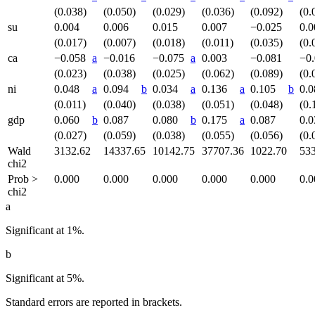
(0.038)
(0.050)
(0.029)
(0.036)
(0.092)
(0.
su
0.004
0.006
0.015
0.007
−0.025
0.
(0.017)
(0.007)
(0.018)
(0.011)
(0.035)
(0.
ca
−0.058
a
−0.016
−0.075
a
0.003
−0.081
−0
(0.023)
(0.038)
(0.025)
(0.062)
(0.089)
(0.
ni
0.048
a
0.094
b
0.034
a
0.136
a
0.105
b
0.
(0.011)
(0.040)
(0.038)
(0.051)
(0.048)
(0.
gdp
0.060
b
0.087
0.080
b
0.175
a
0.087
0.
(0.027)
(0.059)
(0.038)
(0.055)
(0.056)
(0.
Wald
3132.62
14337.65
10142.75
37707.36
1022.70
53
chi
2
Prob >
0.000
0.000
0.000
0.000
0.000
0.0
chi
2
a
Significant at 1%.
b
Significant at 5%.
Standard errors are reported in brackets.