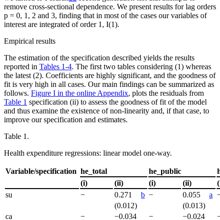
remove cross-sectional dependence. We present results for lag orders
p
= 0, 1, 2 and 3, finding that in most of the cases our variables of
interest are integrated of order 1, I(1).
Empirical results
The estimation of the specification described yields the results
reported in
Tables 1-4
. The first two tables considering (1) whereas
the latest (2). Coefficients are highly significant, and the goodness of
fit is very high in all cases. Our main findings can be summarized as
follows.
Figure I in the online Appendix
, plots the residuals from
Table 1
specification (ii) to assess the goodness of fit of the model
and thus examine the existence of non-linearity and, if that case, to
improve our specification and estimates.
Table 1.
Health expenditure regressions: linear model one-way.
Variable/specification
he_total
he_public
(i)
(ii)
(i)
(ii)
(
su
−
0.271
b
−
0.055
a
(0.012)
(0.013)
ca
−
−0.034
−
−0.024