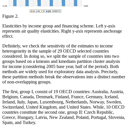
Figure 2.
Elasticities by income group and financing scheme. Left y-axis
represents air quality elasticities. Right y-axis represents anchorage
effect.
Definitely, we check the sensitivity of the estimates to income
heterogeneity in the sample of 29 OECD selected countries
considered. In doing so, we split the sample of countries into two
groups based on a
kmeans
and
kmedians
partition cluster analysis
for income (considering 2005 base year, half of the period). Both
methods are widely used for exploratory data analysis. Precisely,
these partition methods break the observations into a distinct number
of non-overlapping groups.
The first, group I, consist of 19 OECD countries: Australia, Austria,
Belgium, Canada, Denmark, Finland, France, Germany, Iceland,
Ireland, Italy, Japan, Luxembourg, Netherlands, Norway, Sweden,
Switzerland, United Kingdom, and United States. While, 10 OECD
countries constitute the second one, group II: Czech Republic,
Greece, Hungary, Latvia, New Zealand, Poland, Portugal, Slovenia,
Spain, and Turkey.