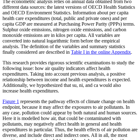
The econometric analysis relies on annual data obtained from two
different data sources: the latest versions of OECD Health Statistics
and OECD Environment Statistics. Information about per capita
health care expenditures (total, public and private ones) and per
capita GDP are measured at Purchasing Power Parity (PPPs) terms.
Sulphur oxide emissions, nitrogen oxide emissions, and carbon
monoxide emissions are in kilos per capita. All variables are
converted into natural logarithmic form before the empirical
analysis. The definition of the variables and summary statistics
finally considered are described in
Table I in the online Appendix
.
This research provides rigorous scientific examinations to study the
following issue: how air quality indicators affect health
expenditures. Taking into account previous analysis, a positive
relationship between income and health expenditures is expected.
Additionally, we hypothesized that
su
,
ni
, and
ca
would also
increase health expenditures.
Figure 1
represents the pathway effects of climate change on health
endpoint, because it may affect the exposures to air pollutants. In
any case, pollution could appear by both natural and human sources.
Here it is modelled how air, that could be contaminated with
pollutants, may negatively affect health in general and health
expenditures in particular. Thus, the health effects of air pollution are
diverse, and include direct and indirect ones. All in all, the most