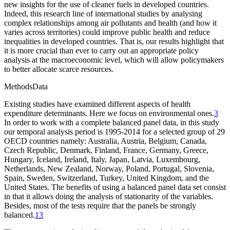
new insights for the use of cleaner fuels in developed countries.
Indeed, this research line of international studies by analysing
complex relationships among air pollutants and health (and how it
varies across territories) could improve public health and reduce
inequalities in developed countries. That is, our results highlight that
it is more crucial than ever to carry out an appropriate policy
analysis at the macroeconomic level, which will allow policymakers
to better allocate scarce resources.
Methods
Data
Existing studies have examined different aspects of health
expenditure determinants. Here we focus on environmental ones.
3
In order to work with a complete balanced panel data, in this study
our temporal analysis period is 1995-2014 for a selected group of 29
OECD countries namely: Australia, Austria, Belgium, Canada,
Czech Republic, Denmark, Finland, France, Germany, Greece,
Hungary, Iceland, Ireland, Italy, Japan, Latvia, Luxembourg,
Netherlands, New Zealand, Norway, Poland, Portugal, Slovenia,
Spain, Sweden, Switzerland, Turkey, United Kingdom, and the
United States. The benefits of using a balanced panel data set consist
in that it allows doing the analysis of stationarity of the variables.
Besides, most of the tests require that the panels be strongly
balanced.
13