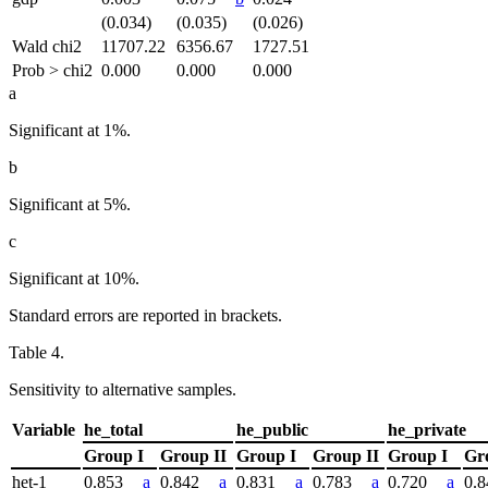
(0.034)
(0.035)
(0.026)
Wald chi
2
11707.22
6356.67
1727.51
Prob > chi
2
0.000
0.000
0.000
a
Significant at 1%.
b
Significant at 5%.
c
Significant at 10%.
Standard errors are reported in brackets.
Table 4.
Sensitivity to alternative samples.
Variable
he_total
he_public
he_private
Group I
Group II
Group I
Group II
Group I
Gr
he
t-1
0.853
a
0.842
a
0.831
a
0.783
a
0.720
a
0.