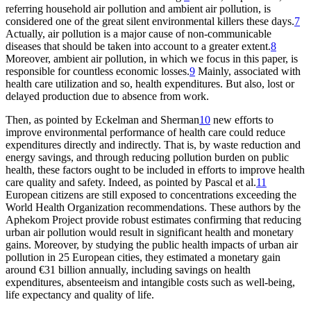
referring household air pollution and ambient air pollution, is
considered one of the great silent environmental killers these days.
7
Actually, air pollution is a major cause of non-communicable
diseases that should be taken into account to a greater extent.
8
Moreover, ambient air pollution, in which we focus in this paper, is
responsible for countless economic losses.
9
Mainly, associated with
health care utilization and so, health expenditures. But also, lost or
delayed production due to absence from work.
Then, as pointed by Eckelman and Sherman
10
new efforts to
improve environmental performance of health care could reduce
expenditures directly and indirectly. That is, by waste reduction and
energy savings, and through reducing pollution burden on public
health, these factors ought to be included in efforts to improve health
care quality and safety. Indeed, as pointed by Pascal et al.
11
European citizens are still exposed to concentrations exceeding the
World Health Organization recommendations. These authors by the
Aphekom Project provide robust estimates confirming that reducing
urban air pollution would result in significant health and monetary
gains. Moreover, by studying the public health impacts of urban air
pollution in 25 European cities, they estimated a monetary gain
around €31 billion annually, including savings on health
expenditures, absenteeism and intangible costs such as well-being,
life expectancy and quality of life.