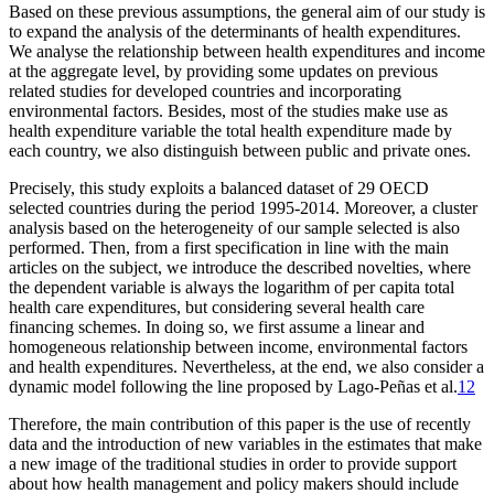
Based on these previous assumptions, the general aim of our study is
to expand the analysis of the determinants of health expenditures.
We analyse the relationship between health expenditures and income
at the aggregate level, by providing some updates on previous
related studies for developed countries and incorporating
environmental factors. Besides, most of the studies make use as
health expenditure variable the total health expenditure made by
each country, we also distinguish between public and private ones.
Precisely, this study exploits a balanced dataset of 29 OECD
selected countries during the period 1995-2014. Moreover, a cluster
analysis based on the heterogeneity of our sample selected is also
performed. Then, from a first specification in line with the main
articles on the subject, we introduce the described novelties, where
the dependent variable is always the logarithm of per capita total
health care expenditures, but considering several health care
financing schemes. In doing so, we first assume a linear and
homogeneous relationship between income, environmental factors
and health expenditures. Nevertheless, at the end, we also consider a
dynamic model following the line proposed by Lago-Peñas et al.
12
Therefore, the main contribution of this paper is the use of recently
data and the introduction of new variables in the estimates that make
a new image of the traditional studies in order to provide support
about how health management and policy makers should include