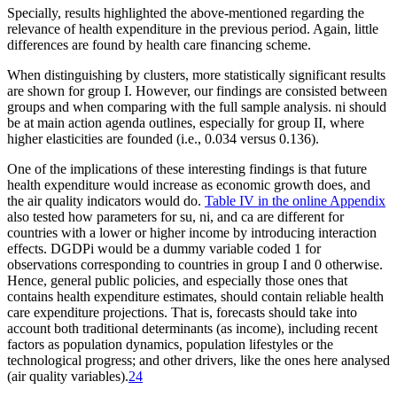
Specially, results highlighted the above-mentioned regarding the
relevance of health expenditure in the previous period. Again, little
differences are found by health care financing scheme.
When distinguishing by clusters, more statistically significant results
are shown for group I. However, our findings are consisted between
groups and when comparing with the full sample analysis.
ni
should
be at main action agenda outlines, especially for group II, where
higher elasticities are founded (i.e., 0.034 versus 0.136).
One of the implications of these interesting findings is that future
health expenditure would increase as economic growth does, and
the air quality indicators would do.
Table IV in the online Appendix
also tested how parameters for
su
,
ni
, and
ca
are different for
countries with a lower or higher income by introducing interaction
effects.
DGDP
i
would be a dummy variable coded 1 for
observations corresponding to countries in group I and 0 otherwise.
Hence, general public policies, and especially those ones that
contains health expenditure estimates, should contain reliable health
care expenditure projections. That is, forecasts should take into
account both traditional determinants (as income), including recent
factors as population dynamics, population lifestyles or the
technological progress; and other drivers, like the ones here analysed
(air quality variables).
24