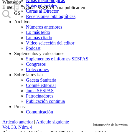
Notas metodológicas
Whatsapp
Notas editoriales
E-mail
Ayudas SESPAS para publicar en
Cartas al Director
GS
Recensiones bibliográficas
Archivo
Números anteriores
Lo más leído
Lo más citado
Vídeo selección del editor
Podcast
Suplementos y colecciones
Suplementos e informes SESPAS
Congresos
Colecciones
Sobre la revista
Gaceta Sanitaria
Comité editorial
Junta SESPAS
Patrocinadores
Publicación continua
Prensa
Comunicación
Artículo anterior
|
Artículo siguiente
Información de la revista
Vol. 33. Núm. 4.