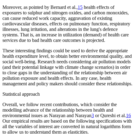
Moreover, as pointed by Bernard et al.,
15
health effects of
exposures to sulphur and nitrogen oxides, and carbon monoxides,
can cause reduced work capacity, aggravation of existing
cardiovascular diseases, effects on pulmonary function, respiratory
illnesses, lung irritation, and alterations in the lung's defence
systems. That is, an increase in utilization (demand) of health care
services due to bad health care outcomes is projected.
These interesting findings could be used to derive the appropriate
health expenditure level, to obtain better environmental quality, and
social well-being. Research needs considering air pollution models
(and their potential linkage with climate change scenarios) in order
to close gaps in the understanding of the relationship between air
pollution exposure and health effects. In any case, health
management and policy makers should consider these relationships.
Statistical approach
Overall, we follow recent contributions, which consider the
modelling advance of the relationship between health and
environmental issues as Narayan and Narayan
3
or Qureshi et al.
16
Our empirical results are based on the following specifications with
all the variables of interest are converted in natural logarithms form
to allow us to understand them as elasticities.