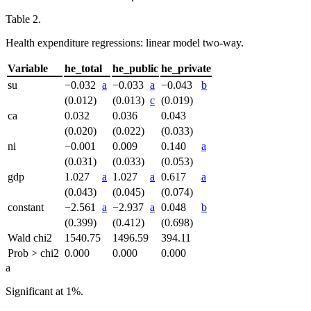
Table 2.
Health expenditure regressions: linear model two-way.
Variable
he_total
he_public
he_private
su
−0.032
a
−0.033
a
−0.043
b
(0.012)
(0.013)
c
(0.019)
ca
0.032
0.036
0.043
(0.020)
(0.022)
(0.033)
ni
−0.001
0.009
0.140
a
(0.031)
(0.033)
(0.053)
gdp
1.027
a
1.027
a
0.617
a
(0.043)
(0.045)
(0.074)
constant
−2.561
a
−2.937
a
0.048
b
(0.399)
(0.412)
(0.698)
Wald chi
2
1540.75
1496.59
394.11
Prob > chi
2
0.000
0.000
0.000
a
Significant at 1%.