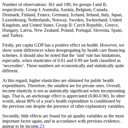
Number of observations: 361 and 190, for groups I and II,
respectively. Group I: Australia, Austria, Belgium, Canada,
Denmark, Finland, France, Germany, Iceland, Ireland, Italy, Japan,
Luxembourg, Netherlands, Norway, Sweden, Switzerland, United
Kingdom, and United States. Group II: Czech Republic, Greece,
Hungary, Latvia, New Zealand, Poland, Portugal, Slovenia, Spain,
and Turkey.
Firstly, per capita GDP has a positive effect on health. However, we
show some differences when desegregating by health care financing
schemes. It should also be noted that the ‘unit’ rule has limitations,
especially, when elasticities of 0.01 and 0.99 are both classified as
‘necessities’. These numbers are economically and statistically quite
different.
At this regard, higher elasticities are obtained for public health
expenditures. Therefore, the smallest are for private ones. Overall,
income elasticity is not as statistically significant when incorporating
lags. That is, an anchorage effect is appreciated (0.80-0.90). In other
words, about 80% of a year's health expenditure is conditioned by
the previous one despite the presence of other explanatory variables.
Secondly, little effects are found for air quality variables as the most
important factor again, and in accordance with previous evidence,
appear to be income.
23