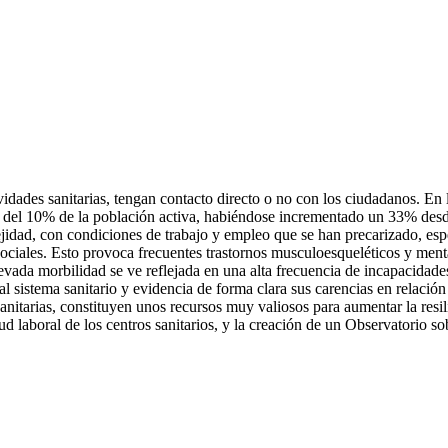
vidades sanitarias, tengan contacto directo o no con los ciudadanos. En
dor del 10% de la población activa, habiéndose incrementado un 33% des
ejidad, con condiciones de trabajo y empleo que se han precarizado, esp
iales. Esto provoca frecuentes trastornos musculoesqueléticos y menta
evada morbilidad se ve reflejada en una alta frecuencia de incapacidade
 sistema sanitario y evidencia de forma clara sus carencias en relación
s sanitarias, constituyen unos recursos muy valiosos para aumentar la 
alud laboral de los centros sanitarios, y la creación de un Observatorio