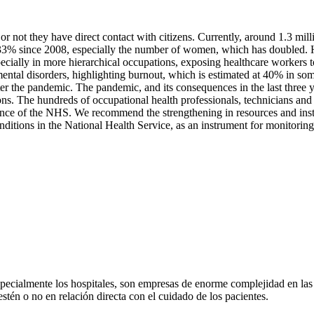
or not they have direct contact with citizens. Currently, around 1.3 mi
33% since 2008, especially the number of women, which has doubled. He
cially in more hierarchical occupations, exposing healthcare workers
ntal disorders, highlighting burnout, which is estimated at 40% in some 
ter the pandemic. The pandemic, and its consequences in the last three 
ns. The hundreds of occupational health professionals, technicians and h
lience of the NHS. We recommend the strengthening in resources and insti
ditions in the National Health Service, as an instrument for monitorin
specialmente los hospitales, son empresas de enorme complejidad en las
estén o no en relación directa con el cuidado de los pacientes.