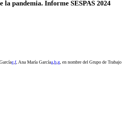
á de la pandemia. Informe SESPAS 2024
 García
e
,
f
, Ana María García
a
,
b
,
g
, en nombre del Grupo de Trabajo