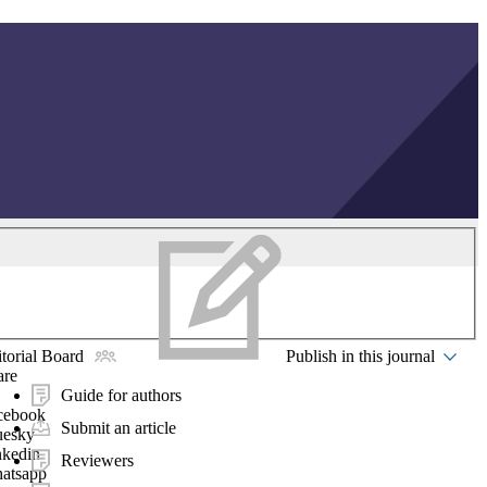
torial Board
Publish in this journal
are
Guide for authors
cebook
Submit an article
uesky
nkedin
Reviewers
atsapp