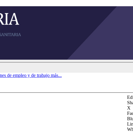
ones de empleo y de trabajo más...
Edi
Sh
X
Fa
Bl
Li
Wh