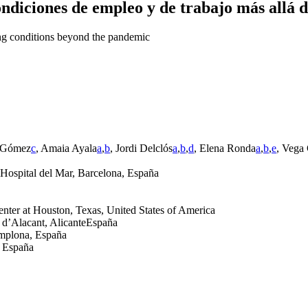
 condiciones de empleo y de trabajo más all
ng conditions beyond the pandemic
a-Gómez
c
, Amaia Ayala
a
,
b
, Jordi Delclós
a
,
b
,
d
, Elena Ronda
a
,
b
,
e
, Vega
 Hospital del Mar, Barcelona, España
enter at Houston, Texas, United States of America
 d’Alacant, AlicanteEspaña
amplona, España
, España