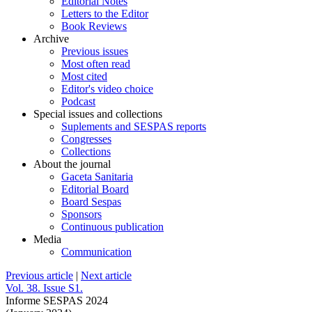
Editorial Notes
Letters to the Editor
Book Reviews
Archive
Previous issues
Most often read
Most cited
Editor's video choice
Podcast
Special issues and collections
Suplements and SESPAS reports
Congresses
Collections
About the journal
Gaceta Sanitaria
Editorial Board
Board Sespas
Sponsors
Continuous publication
Media
Communication
Previous article
|
Next article
Vol. 38. Issue S1.
Informe SESPAS 2024