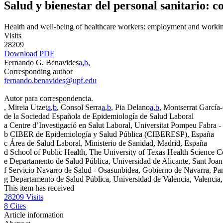
Salud y bienestar del personal sanitario:
Health and well-being of healthcare workers: employment and worki
Visits
28209
Download PDF
Fernando G. Benavides
a
,
b
,
Corresponding author
fernando.benavides@upf.edu
Autor para correspondencia.
, Mireia Utzet
a
,
b
, Consol Serra
a
,
b
, Pia Delano
a
,
b
, Montserrat Garcí
de la Sociedad Española de Epidemiología de Salud Laboral
a
Centre d’Investigació en Salut Laboral, Universitat Pompeu Fabra -
b
CIBER de Epidemiología y Salud Pública (CIBERESP), España
c
Área de Salud Laboral, Ministerio de Sanidad, Madrid, España
d
School of Public Health, The University of Texas Health Science C
e
Departamento de Salud Pública, Universidad de Alicante, Sant Joan
f
Servicio Navarro de Salud - Osasunbidea, Gobierno de Navarra, P
g
Departamento de Salud Pública, Universidad de Valencia, Valencia
This item has received
28209
Visits
8
Cites
Article information