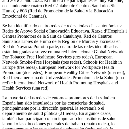
año 2018 al año 2024. El número de participantes es muy variable,
oscilando entre cuatro (Red Cántabra de Centros Sanitarios Sin
Humo) y 608 (Red de Promoción de la Salud y la Educación
Emocional de Canarias).
Se han identificado cuatro redes de redes, todas ellas autonómicas:
Redes de Apoyo Social e Innovación Educativa, Xarxa d’Hospitals i
Centres Promotors de la Salut de Catalunya, Red de Centros
Sanitarios Libres de Humo de la Región de Murcia y Escuelas en
Red de Navarra. Por otra parte, cuatro de las redes identificadas
están integradas a su vez en una red internacional: Global Network
For Tobacco Free Healthcare Services (tres redes), European
Network Smoke-Free Hospitals (tres redes), Schools for Health in
Europe (tres redes), European Network for Workplace Health
Promotion (dos redes), European Healthy Cities Network (una red),
Red Iberoamericana de Universidades Promotoras de la Salud (una
red) e International Network of Health Promoting Hospitals and
Health Services (una red).
La mayoría de las redes de entornos promotores de la salud en
España han sido impulsadas por las consejerías de salud,
principalmente por la dirección general, la secretaría o el
departamento de salud pública (21 redes). En algunos casos,
también han participado o han impulsado los institutos de salud
laboral o las direcciones generales de trabajo (cuatro redes), los
departamentos o las consejerías de educación (ocho redes), la