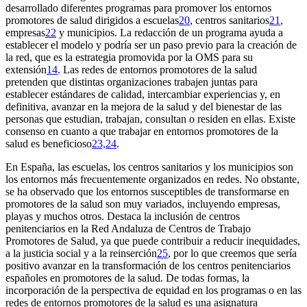
desarrollado diferentes programas para promover los entornos
promotores de salud dirigidos a escuelas
20
, centros sanitarios
21
,
empresas
22
y municipios. La redacción de un programa ayuda a
establecer el modelo y podría ser un paso previo para la creación de
la red, que es la estrategia promovida por la OMS para su
extensión
14
. Las redes de entornos promotores de la salud
pretenden que distintas organizaciones trabajen juntas para
establecer estándares de calidad, intercambiar experiencias y, en
definitiva, avanzar en la mejora de la salud y del bienestar de las
personas que estudian, trabajan, consultan o residen en ellas. Existe
consenso en cuanto a que trabajar en entornos promotores de la
salud es beneficioso
23,24
.
En España, las escuelas, los centros sanitarios y los municipios son
los entornos más frecuentemente organizados en redes. No obstante,
se ha observado que los entornos susceptibles de transformarse en
promotores de la salud son muy variados, incluyendo empresas,
playas y muchos otros. Destaca la inclusión de centros
penitenciarios en la Red Andaluza de Centros de Trabajo
Promotores de Salud, ya que puede contribuir a reducir inequidades,
a la justicia social y a la reinserción
25
, por lo que creemos que sería
positivo avanzar en la transformación de los centros penitenciarios
españoles en promotores de la salud. De todas formas, la
incorporación de la perspectiva de equidad en los programas o en las
redes de entornos promotores de la salud es una asignatura