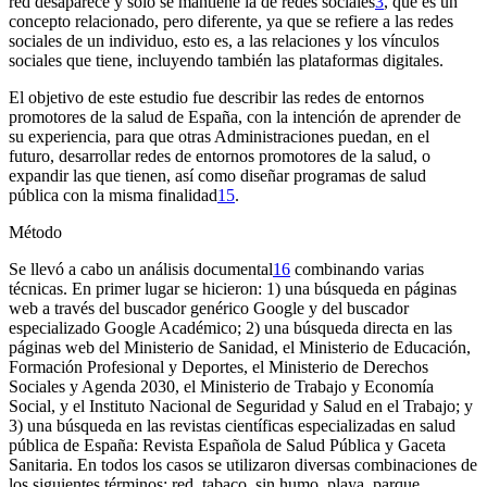
red desaparece y solo se mantiene la de redes sociales
3
, que es un
concepto relacionado, pero diferente, ya que se refiere a las redes
sociales de un individuo, esto es, a las relaciones y los vínculos
sociales que tiene, incluyendo también las plataformas digitales.
El objetivo de este estudio fue describir las redes de entornos
promotores de la salud de España, con la intención de aprender de
su experiencia, para que otras Administraciones puedan, en el
futuro, desarrollar redes de entornos promotores de la salud, o
expandir las que tienen, así como diseñar programas de salud
pública con la misma finalidad
15
.
Método
Se llevó a cabo un análisis documental
16
combinando varias
técnicas. En primer lugar se hicieron: 1) una búsqueda en páginas
web a través del buscador genérico Google y del buscador
especializado Google Académico; 2) una búsqueda directa en las
páginas web del Ministerio de Sanidad, el Ministerio de Educación,
Formación Profesional y Deportes, el Ministerio de Derechos
Sociales y Agenda 2030, el Ministerio de Trabajo y Economía
Social, y el Instituto Nacional de Seguridad y Salud en el Trabajo; y
3) una búsqueda en las revistas científicas especializadas en salud
pública de España:
Revista Española de Salud Pública
y
Gaceta
Sanitaria.
En todos los casos se utilizaron diversas combinaciones de
los siguientes términos: red, tabaco, sin humo, playa, parque,