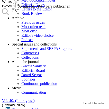
Methodological Notes
Whatsapp
Editorial Notes
E-mail
Ayudas SESPAS para publicar en
Letters to the Editor
GS
Book Reviews
Archive
Previous issues
Most often read
Most cited
Editor's video choice
Podcast
Special issues and collections
Suplements and SESPAS reports
Congresses
Collections
About the journal
Gaceta Sanitaria
Editorial Board
Board Sespas
Sponsors
Continuous publication
Media
Communication
Vol. 40. (In progress)
Journal Information
(January 2026)