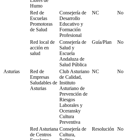
Libres de
Humo
Red de
Consejería de
NC
No
Escuelas
Desarrollo
Promotoras
Educativo y
de Salud
Formación
Profesional
Red local de
Consejería de
Guía/Plan
No
acción en
Salud y
salud
Escuela
Andaluza de
Salud Pública
Asturias
Red de
Club Asturiano
NC
No
Empresas
de Calidad,
Saludables de
Instituto
Asturias
Asturiano de
Prevención de
Riesgos
Laborales y
Oceransky
Cultura
Preventiva
Red Asturiana
Consejería de
Resolución
No
de Centros
Cultura,