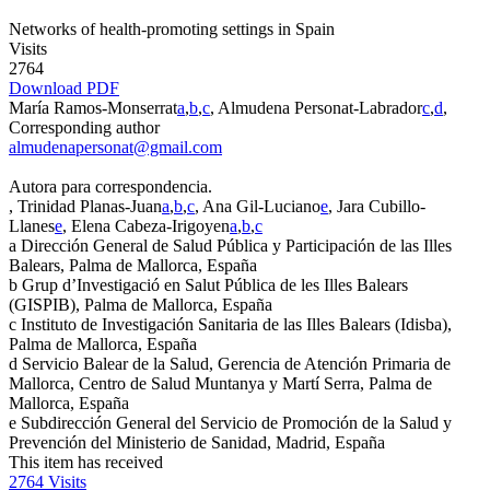
Networks of health-promoting settings in Spain
Visits
2764
Download PDF
María Ramos-Monserrat
a
,
b
,
c
, Almudena Personat-Labrador
c
,
d
,
Corresponding author
almudenapersonat@gmail.com
Autora para correspondencia.
, Trinidad Planas-Juan
a
,
b
,
c
, Ana Gil-Luciano
e
, Jara Cubillo-
Llanes
e
, Elena Cabeza-Irigoyen
a
,
b
,
c
a
Dirección General de Salud Pública y Participación de las Illes
Balears, Palma de Mallorca, España
b
Grup d’Investigació en Salut Pública de les Illes Balears
(GISPIB), Palma de Mallorca, España
c
Instituto de Investigación Sanitaria de las Illes Balears (Idisba),
Palma de Mallorca, España
d
Servicio Balear de la Salud, Gerencia de Atención Primaria de
Mallorca, Centro de Salud Muntanya y Martí Serra, Palma de
Mallorca, España
e
Subdirección General del Servicio de Promoción de la Salud y
Prevención del Ministerio de Sanidad, Madrid, España
This item has received
2764
Visits