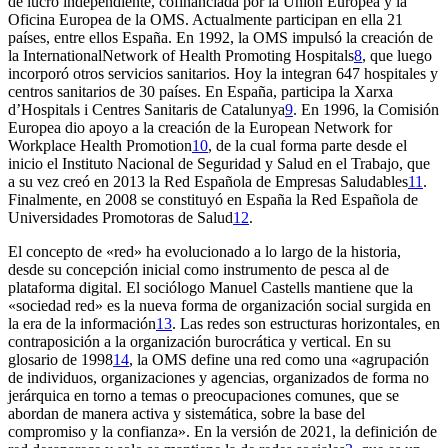
de lucro independiente, cofinanciada por la Unión Europea y la
Oficina Europea de la OMS. Actualmente participan en ella 21
países, entre ellos España. En 1992, la OMS impulsó la creación de
la
International
Network of Health Promoting Hospitals
8
, que luego
incorporó otros servicios sanitarios. Hoy la integran 647 hospitales y
centros sanitarios de 30 países. En España, participa la Xarxa
d’Hospitals i Centres Sanitaris de Catalunya
9
. En 1996, la Comisión
Europea dio apoyo a la creación de la
European Network for
Workplace Health Promotion
10
, de la cual forma parte desde el
inicio el Instituto Nacional de Seguridad y Salud en el Trabajo, que
a su vez creó en 2013 la Red Española de Empresas Saludables
11
.
Finalmente, en 2008 se constituyó en España la Red Española de
Universidades Promotoras de Salud
12
.
El concepto de «red» ha evolucionado a lo largo de la historia,
desde su concepción inicial como instrumento de pesca al de
plataforma digital. El sociólogo Manuel Castells mantiene que la
«sociedad red» es la nueva forma de organización social surgida en
la era de la información
13
. Las redes son estructuras horizontales, en
contraposición a la organización burocrática y vertical. En su
glosario de 1998
14
, la OMS define una red como una «agrupación
de individuos, organizaciones y agencias, organizados de forma no
jerárquica en torno a temas o preocupaciones comunes, que se
abordan de manera activa y sistemática, sobre la base del
compromiso y la confianza». En la versión de 2021, la definición de