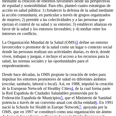
mediante la creación de entornos favorables desde las perspectivas
de equidad y sostenibilidad. Para ello, planteó cuatro estrategias de
acción en salud pública: 1) fortalecer la defensa de la salud mediante
la acción comunitaria, en particular a través de grupos organizados
de mujeres; 2) permitir a las colectividades y a las personas que
ejerzan el control de su salud y su entorno; 3) establecer alianzas en
favor de la salud y los entornos favorables; y 4) mediar entre los
intereses en conflicto.
La Organización Mundial de la Salud (OMS)
3
define un entorno
favorecedor o promotor de la salud como un lugar o contexto social
donde las personas realizan sus actividades diarias, es decir, donde
viven, trabajan y juegan, e incluye el acceso a los recursos para la
salud, las normas sociales y las oportunidades para el
empoderamiento.
Desde hace décadas, la OMS propone la creación de redes para
impulsar los entornos promotores de salud en diferentes ámbitos
(escolar, sanitario, laboral o local). Así, en 1988, impulsó la creación
de la
European Network of Healthy Cities
4
, de la cual forma parte
la Red Española de Ciudades Saludables promovida por la
Federación Española de Municipios
5
, que el Ministerio de Sanidad
potencia a través de un convenio anual con dicha entidad
6
. En 1991
nació la
Schools for Health in Europe Network
7
, apoyada por la
OMS, que en 1997 se constituyó como una organización sin ánimo