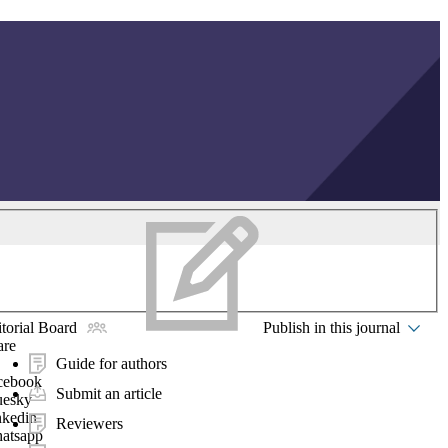
torial Board
Publish in this journal
are
Guide for authors
cebook
Submit an article
uesky
nkedin
Reviewers
atsapp