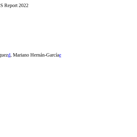
AS Report 2022
guez
d
, Mariano Hernán-García
e