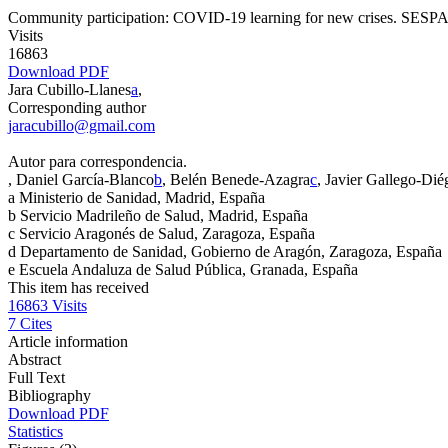
Community participation: COVID-19 learning for new crises. SESP
Visits
16863
Download PDF
Jara Cubillo-Llanes
a
,
Corresponding author
jaracubillo@gmail.com
Autor para correspondencia.
, Daniel García-Blanco
b
, Belén Benede-Azagra
c
, Javier Gallego-Dié
a
Ministerio de Sanidad, Madrid, España
b
Servicio Madrileño de Salud, Madrid, España
c
Servicio Aragonés de Salud, Zaragoza, España
d
Departamento de Sanidad, Gobierno de Aragón, Zaragoza, España
e
Escuela Andaluza de Salud Pública, Granada, España
This item has received
16863
Visits
7
Cites
Article information
Abstract
Full Text
Bibliography
Download PDF
Statistics