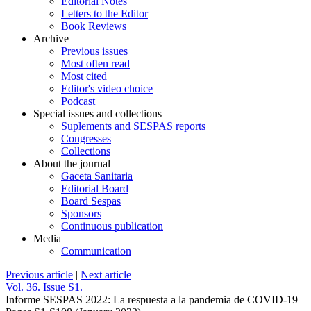
Editorial Notes
Letters to the Editor
Book Reviews
Archive
Previous issues
Most often read
Most cited
Editor's video choice
Podcast
Special issues and collections
Suplements and SESPAS reports
Congresses
Collections
About the journal
Gaceta Sanitaria
Editorial Board
Board Sespas
Sponsors
Continuous publication
Media
Communication
Previous article
|
Next article
Vol. 36. Issue S1.
Informe SESPAS 2022: La respuesta a la pandemia de COVID-19