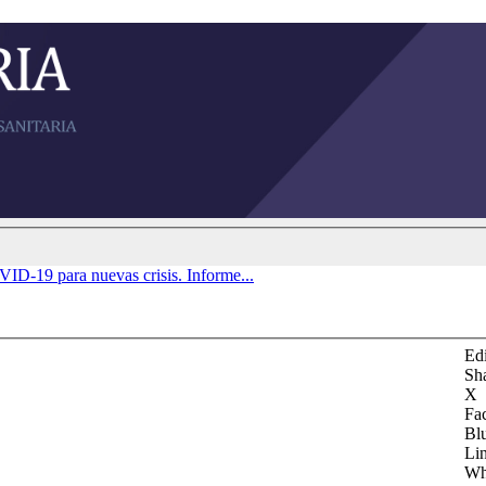
VID-19 para nuevas crisis. Informe...
Edi
Sh
X
Fa
Bl
Li
Wh