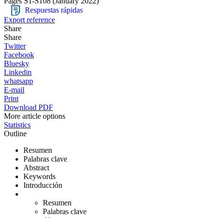
Pages S1-S108
(January 2022)
Respuestas rápidas
Export reference
Share
Share
Twitter
Facebook
Bluesky
Linkedin
whatsapp
E-mail
Print
Download PDF
More article options
Statistics
Outline
Resumen
Palabras clave
Abstract
Keywords
Introducción
Resumen
Palabras clave