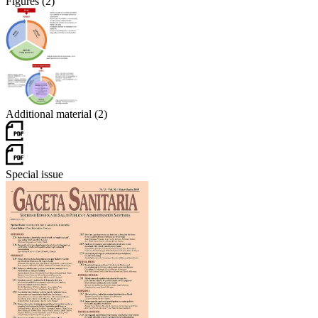
Figures (2)
Additional material (2)
Special issue