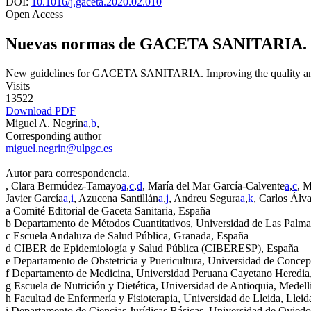
DOI:
10.1016/j.gaceta.2020.02.010
Open Access
Nuevas normas de
GACETA SANITARIA
.
New guidelines for
GACETA SANITARIA
. Improving the quality a
Visits
13522
Download PDF
Miguel A. Negrín
a
,
b
,
Corresponding author
miguel.negrin@ulpgc.es
Autor para correspondencia.
, Clara Bermúdez-Tamayo
a
,
c
,
d
, María del Mar García-Calvente
a
,
c
, M
Javier García
a
,
i
, Azucena Santillán
a
,
j
, Andreu Segura
a
,
k
, Carlos Álv
a
Comité Editorial de Gaceta Sanitaria, España
b
Departamento de Métodos Cuantitativos, Universidad de Las Palma
c
Escuela Andaluza de Salud Pública, Granada, España
d
CIBER de Epidemiología y Salud Pública (CIBERESP), España
e
Departamento de Obstetricia y Puericultura, Universidad de Conce
f
Departamento de Medicina, Universidad Peruana Cayetano Heredia
g
Escuela de Nutrición y Dietética, Universidad de Antioquia, Medel
h
Facultad de Enfermería y Fisioterapia, Universidad de Lleida, Llei
i
Departamento de Ciencias Jurídicas Básicas, Universidad de Ovied