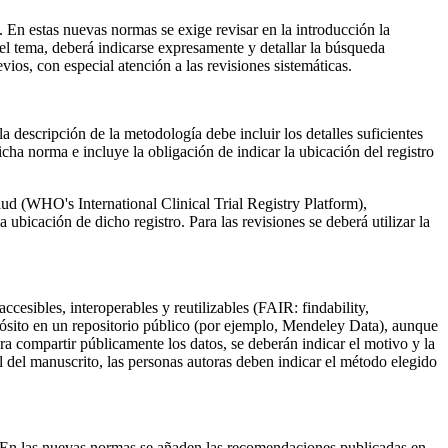
 En estas nuevas normas se exige revisar en la introducción la
 el tema, deberá indicarse expresamente y detallar la búsqueda
vios, con especial atención a las revisiones sistemáticas.
escripción de la metodología debe incluir los detalles suficientes
icha norma e incluye la obligación de indicar la ubicación del registro
lud (WHO's International Clinical Trial Registry Platform),
 ubicación de dicho registro. Para las revisiones se deberá utilizar la
accesibles, interoperables y reutilizables (FAIR:
findability,
depósito en un repositorio público (por ejemplo, Mendeley Data), aunque
ra compartir públicamente los datos, se deberán indicar el motivo y la
al del manuscrito, las personas autoras deben indicar el método elegido
 En las nuevas normas se añaden las recomendaciones publicadas en