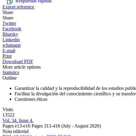
Respuestas rápidas
Export reference
Share
Share
Twitter
Facebook
Bluesky
Linkedin
whatsapp
E-mail
Print
Download PDF
More article options
Statistics
Outline
Garantizar la calidad y la reproducibilidad de los estudios publ
Facilitar la divulgación del conocimiento científico y su transfere
Cuestiones éticas
Visits
13522
Vol. 34. Issue 4.
Pages e13-e16
Pages 313-418
(July - August 2020)
Nota editorial