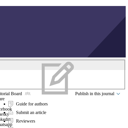
torial Board
Publish in this journal
are
Guide for authors
cebook
Submit an article
uesky
nkedin
Reviewers
atsapp