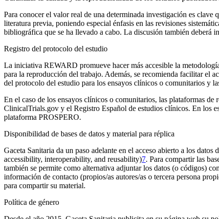
Para conocer el valor real de una determinada investigación es clave 
literatura previa, poniendo especial énfasis en las revisiones sistemá
bibliográfica que se ha llevado a cabo. La discusión también deberá inc
Registro del protocolo del estudio
La iniciativa REWARD promueve hacer más accesible la metodología emp
para la reproducción del trabajo. Además, se recomienda facilitar el a
del protocolo del estudio para los ensayos clínicos o comunitarios y la
En el caso de los ensayos clínicos o comunitarios, las plataformas de 
ClinicalTrials.gov y el Registro Español de estudios clínicos. En los e
plataforma PROSPERO.
Disponibilidad de bases de datos y material para réplica
Gaceta Sanitaria
da un paso adelante en el acceso abierto a los datos 
accessibility, interoperability, and reusability
)
7
. Para compartir las bas
también se permite como alternativa adjuntar los datos (o códigos) com
información de contacto (propios/as autores/as o tercera persona propie
para compartir su material.
Política de género
Desde el año 2015,
Gaceta Sanitaria
publicita en su página web su pol