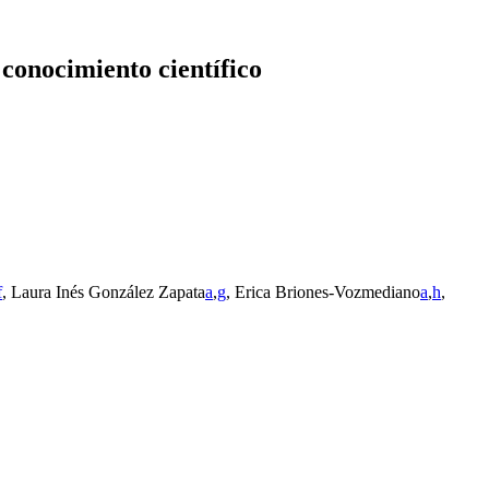
 conocimiento científico
f
, Laura Inés González Zapata
a
,
g
, Erica Briones-Vozmediano
a
,
h
,