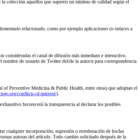
de la colección aquellos que superen un mínimo de calidad según el
plementario relacionado, como por ejemplo aplicaciones (o enlaces a
son consideradas el canal de difusión más inmediato e interactivo.
l nombre de usuario de Twitter del/de la autor/a para correspondencia
l of Preventive Medicina & Public Health,
entre otras) que adoptan el
mje.org/conflicts-of-interest/
).
xhaustivo favorecerá la transparencia al declarar los posibles
ar cualquier incorporación, supresión o reordenación de los/las
ersonas autoras del artículo. Todo cambio solicitado después de la