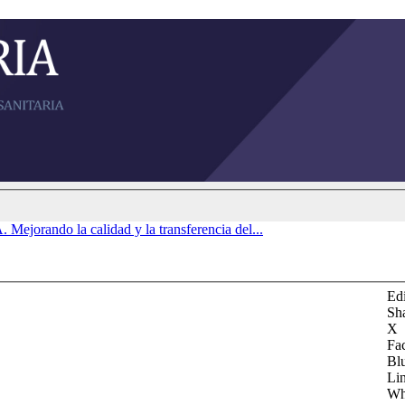
rando la calidad y la transferencia del...
Edi
Sh
X
Fa
Bl
Li
Wh