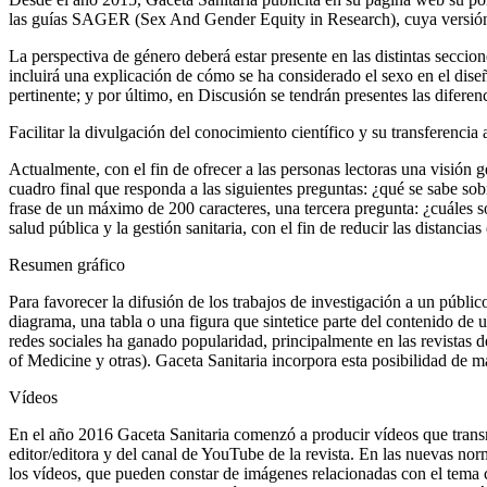
las guías SAGER
(Sex And Gender Equity in Research),
cuya versión
La perspectiva de género deberá estar presente en las distintas seccion
incluirá una explicación de cómo se ha considerado el sexo en el diseño
pertinente; y por último, en
Discusión
se tendrán presentes las diferenc
Facilitar la divulgación del conocimiento científico y su transferencia a 
Actualmente, con el fin de ofrecer a las personas lectoras una visión g
cuadro final que responda a las siguientes preguntas: ¿qué se sabe sob
frase de un máximo de 200 caracteres, una tercera pregunta: ¿cuáles son
salud pública y la gestión sanitaria, con el fin de reducir las distancias 
Resumen gráfico
Para favorecer la difusión de los trabajos de investigación a un públ
diagrama, una tabla o una figura que sintetice parte del contenido de u
redes sociales ha ganado popularidad, principalmente en las revistas de
of Medicine
y otras).
Gaceta Sanitaria
incorpora esta posibilidad de m
Vídeos
En el año 2016
Gaceta Sanitaria
comenzó a producir vídeos que transmi
editor/editora
y del canal de YouTube de la revista. En las nuevas norm
los vídeos, que pueden constar de imágenes relacionadas con el tem