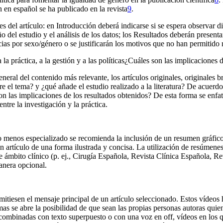
 en español se ha publicado en la revista
9
.
es del artículo: en
Introducción
deberá indicarse si se espera observar d
 del estudio y el análisis de los datos; los
Resultados
deberán presentar
ias por sexo/género o se justificarán los motivos que no han permitido re
la práctica, a la gestión y a las políticas
¿Cuáles son las implicaciones d
eneral del contenido más relevante, los artículos originales, originales 
re el tema? y ¿qué añade el estudio realizado a la literatura? De acuer
 las implicaciones de los resultados obtenidos? De esta forma se enfatiza
entre la investigación y la práctica.
ico menos especializado se recomienda la inclusión de un resumen gráfi
n artículo de una forma ilustrada y concisa. La utilización de resúmenes 
 ámbito clínico (p. ej.,
Cirugía Española, Revista Clínica Española, 
anera opcional.
tiesen el mensaje principal de un artículo seleccionado. Estos vídeos 
as se abre la posibilidad de que sean las propias personas autoras quie
a combinadas con texto superpuesto o con una voz en
off,
vídeos en los q