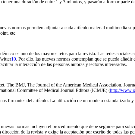
án tener una duración de entre 1 y 3 minutos, y pasarán a formar parte 
nuevas normas permiten adjuntar a cada artículo material multimedia su
int, etc.
adémico es uno de los mayores retos para la revista. Las redes sociales 
witter
10
. Por ello, las nuevas normas contemplan que se pueda añadir e
acilitar la interacción de las personas autoras y lectoras interesadas.
et, The BMJ, The Journal of the American Medical Association, Journa
ternational Committee of Medical Journal Editors (ICMJE) (
http://www.ic
s firmantes del artículo. La utilización de un modelo estandarizado y e
 nuevas normas incluyen el procedimiento que debe seguirse para solicit
dirección de la revista y exige la aceptación por escrito de todas las p