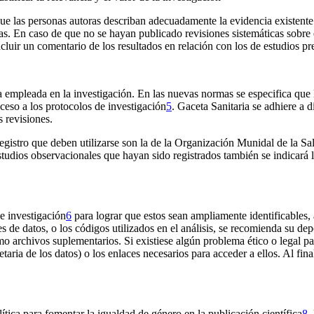
que las personas autoras describan adecuadamente la evidencia existente.
ticas. En caso de que no se hayan publicado revisiones sistemáticas sobre
luir un comentario de los resultados en relación con los de estudios pre
leada en la investigación. En las nuevas normas se especifica que la d
cceso a los protocolos de investigación
5
.
Gaceta Sanitaria
se adhiere a d
s revisiones.
registro que deben utilizarse son la de la Organización Munidal de la Sa
studios observacionales que hayan sido registrados también se indicará la
de investigación
6
para lograr que estos sean ampliamente identificables, 
es de datos, o los códigos utilizados en el análisis, se recomienda su 
o archivos suplementarios. Si existiese algún problema ético o legal pa
taria de los datos) o los enlaces necesarios para acceder a ellos. Al fin
ítica para fomentar la igualdad de género en la publicación científica
8
.