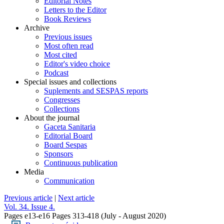
Editorial Notes
Letters to the Editor
Book Reviews
Archive
Previous issues
Most often read
Most cited
Editor's video choice
Podcast
Special issues and collections
Suplements and SESPAS reports
Congresses
Collections
About the journal
Gaceta Sanitaria
Editorial Board
Board Sespas
Sponsors
Continuous publication
Media
Communication
Previous article
|
Next article
Vol. 34. Issue 4.
Pages e13-e16
Pages 313-418
(July - August 2020)