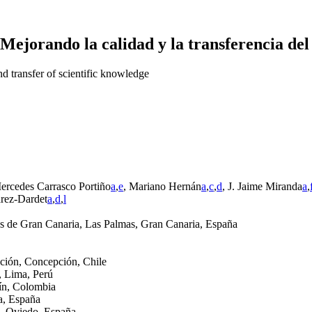
 Mejorando la calidad y la transferencia del
nd transfer of scientific knowledge
ercedes Carrasco Portiño
a
,
e
, Mariano Hernán
a
,
c
,
d
, J. Jaime Miranda
a
,
arez-Dardet
a
,
d
,
l
s de Gran Canaria, Las Palmas, Gran Canaria, España
pción, Concepción, Chile
, Lima, Perú
lín, Colombia
da, España
o, Oviedo, España