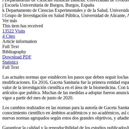
j
Escuela Universitaria de Burgos, Burgos, España
k
Departamento de Ciencias Experimentales y de la Salud, Universi
l
Grupo de Investigación en Salud Pública, Universidad de Alicante, 
Ver más
This item has received
13522
Visits
4
Cites
Article information
Full Text
Bibliography
Download PDF
Statistics
Full Text
Las actuales normas que establecen los pasos que deben seguir los/las
modificaciones. En 2016,
Gaceta Sanitaria
fue la primera entidad esp
valor de la investigación científica en el área de la biomedicina. Co
artículos que publica. Muchas de las medidas a adoptar fueron anuncia
vigor a partir del mes de junio de 2020.
Los cambios realizados en las normas para la autoría de
Gaceta Sanita
conocimiento científico en ámbitos académicos y no académicos, así com
nuevas normas agrupados según estos dos grandes objetivos, y añadien
Garantizar la calidad y la reproducibilidad de los estudios publicados
J