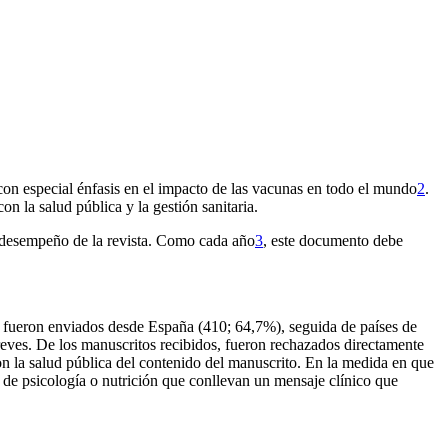
 con especial énfasis en el impacto de las vacunas en todo el mundo
2
.
n la salud pública y la gestión sanitaria.
de desempeño de la revista. Como cada año
3
, este documento debe
 fueron enviados desde España (410; 64,7%), seguida de países de
reves. De los manuscritos recibidos, fueron rechazados directamente
 con la salud pública del contenido del manuscrito. En la medida en que
n de psicología o nutrición que conllevan un mensaje clínico que