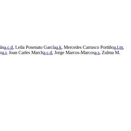
án
a
,
c
,
d
, Leila Posenato García
a
,
k
, Mercedes Carrasco Portiño
a
,
l
,
m
,
ro
a
,
r
, Joan Carles March
a
,
c
,
d
, Jorge Marcos-Marcos
a
,
s
, Zulma M.