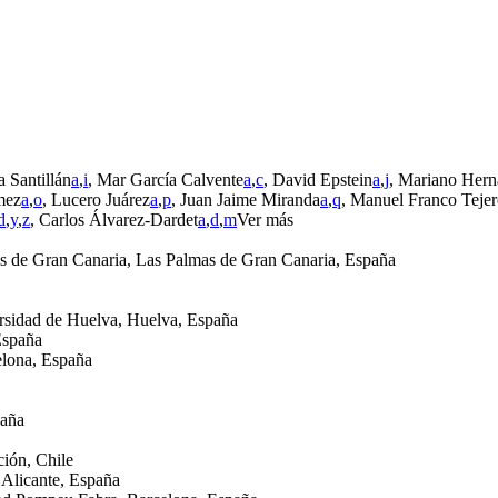
 Santillán
a
,
i
, Mar García Calvente
a
,
c
, David Epstein
a
,
j
, Mariano Hern
mez
a
,
o
, Lucero Juárez
a
,
p
, Juan Jaime Miranda
a
,
q
, Manuel Franco Teje
d
,
y
,
z
,
Carlos Álvarez-Dardet
a
,
d
,
m
Ver más
s de Gran Canaria, Las Palmas de Gran Canaria, España
ersidad de Huelva, Huelva, España
España
lona, España
paña
ción, Chile
 Alicante, España