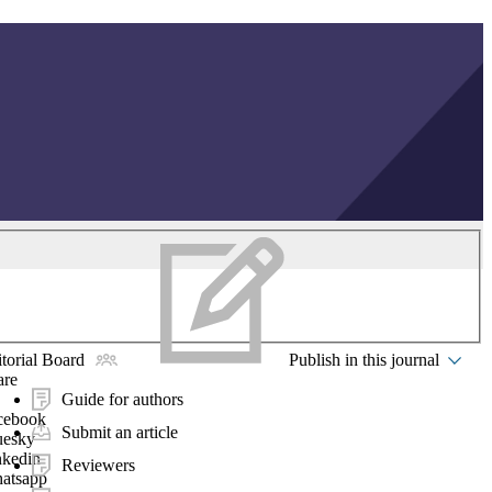
torial Board
Publish in this journal
are
Guide for authors
cebook
Submit an article
uesky
nkedin
Reviewers
atsapp