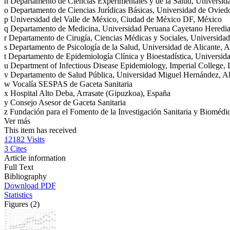
n
Departamento de Ciencias Experimentales y de la Salud, Universi
o
Departamento de Ciencias Jurídicas Básicas, Universidad de Ovied
p
Universidad del Valle de México, Ciudad de México DF, México
q
Departamento de Medicina, Universidad Peruana Cayetano Heredia
r
Departamento de Cirugía, Ciencias Médicas y Sociales, Universidad
s
Departamento de Psicología de la Salud, Universidad de Alicante, A
t
Departamento de Epidemiología Clínica y Bioestadística, Universid
u
Department of Infectious Disease Epidemiology, Imperial College
v
Departamento de Salud Pública, Universidad Miguel Hernández, Al
w
Vocalía SESPAS de Gaceta Sanitaria
x
Hospital Alto Deba, Arrasate (Gipuzkoa), España
y
Consejo Asesor de Gaceta Sanitaria
z
Fundación para el Fomento de la Investigación Sanitaria y Bioméd
Ver más
This item has received
12182
Visits
3
Cites
Article information
Full Text
Bibliography
Download PDF
Statistics
Figures (2)