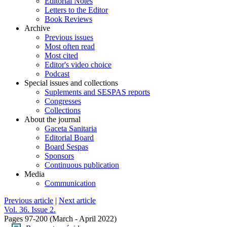
Editorial Notes
Letters to the Editor
Book Reviews
Archive
Previous issues
Most often read
Most cited
Editor's video choice
Podcast
Special issues and collections
Suplements and SESPAS reports
Congresses
Collections
About the journal
Gaceta Sanitaria
Editorial Board
Board Sespas
Sponsors
Continuous publication
Media
Communication
Previous article
|
Next article
Vol. 36. Issue 2.
Pages 97-200
(March - April 2022)