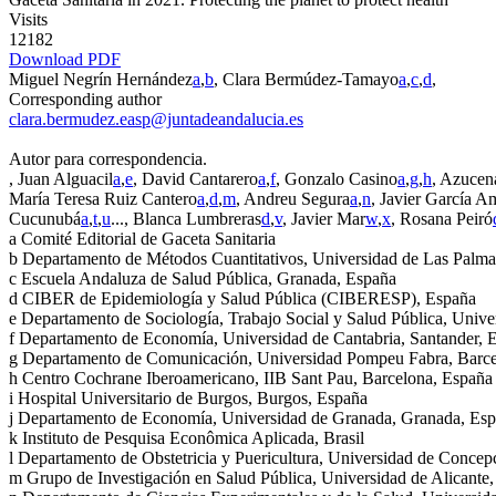
Visits
12182
Download PDF
Miguel Negrín Hernández
a
,
b
, Clara Bermúdez-Tamayo
a
,
c
,
d
,
Corresponding author
clara.bermudez.easp@juntadeandalucia.es
Autor para correspondencia.
, Juan Alguacil
a
,
e
, David Cantarero
a
,
f
, Gonzalo Casino
a
,
g
,
h
, Azucena
María Teresa Ruiz Cantero
a
,
d
,
m
, Andreu Segura
a
,
n
, Javier García A
Cucunubá
a
,
t
,
u
...
, Blanca Lumbreras
d
,
v
, Javier Mar
w
,
x
, Rosana Peiró
a
Comité Editorial de Gaceta Sanitaria
b
Departamento de Métodos Cuantitativos, Universidad de Las Palma
c
Escuela Andaluza de Salud Pública, Granada, España
d
CIBER de Epidemiología y Salud Pública (CIBERESP), España
e
Departamento de Sociología, Trabajo Social y Salud Pública, Univ
f
Departamento de Economía, Universidad de Cantabria, Santander, 
g
Departamento de Comunicación, Universidad Pompeu Fabra, Barce
h
Centro Cochrane Iberoamericano, IIB Sant Pau, Barcelona, España
i
Hospital Universitario de Burgos, Burgos, España
j
Departamento de Economía, Universidad de Granada, Granada, Es
k
Instituto de Pesquisa Econômica Aplicada, Brasil
l
Departamento de Obstetricia y Puericultura, Universidad de Concep
m
Grupo de Investigación en Salud Pública, Universidad de Alicante,