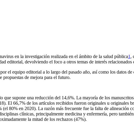
avirus en la investigación realizada en el ámbito de la salud pública
1
,
 editorial, devolviendo el foco a otros temas de interés relacionados co
a por el equipo editorial a lo largo del pasado año, así como los datos 
e propuestas de mejora para el futuro.
 lo que supone una reducción del 14,6%. La mayoría de los manuscritos
. El 66,7% de los artículos recibidos fueron originales u originales b
 83% (el 80% en 2020). La razón más frecuente fue la falta de alineación
disciplinas clínicas, principalmente medicina y enfermería, pero tambié
proximadamente la mitad de los rechazos (47%).