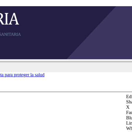
ta para proteger la salud
Edi
Sh
X
Fa
Bl
Li
Wh