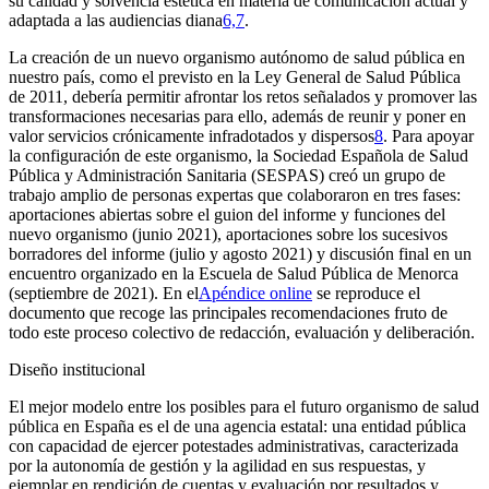
su calidad y solvencia estética en materia de comunicación actual y
adaptada a las audiencias diana
6,7
.
La creación de un nuevo organismo autónomo de salud pública en
nuestro país, como el previsto en la Ley General de Salud Pública
de 2011, debería permitir afrontar los retos señalados y promover las
transformaciones necesarias para ello, además de reunir y poner en
valor servicios crónicamente infradotados y dispersos
8
. Para apoyar
la configuración de este organismo, la Sociedad Española de Salud
Pública y Administración Sanitaria (SESPAS) creó un grupo de
trabajo amplio de personas expertas que colaboraron en tres fases:
aportaciones abiertas sobre el guion del informe y funciones del
nuevo organismo (junio 2021), aportaciones sobre los sucesivos
borradores del informe (julio y agosto 2021) y discusión final en un
encuentro organizado en la Escuela de Salud Pública de Menorca
(septiembre de 2021). En el
Apéndice
online
se reproduce el
documento que recoge las principales recomendaciones fruto de
todo este proceso colectivo de redacción, evaluación y deliberación.
Diseño institucional
El mejor modelo entre los posibles para el futuro organismo de salud
pública en España es el de una agencia estatal: una entidad pública
con capacidad de ejercer potestades administrativas, caracterizada
por la autonomía de gestión y la agilidad en sus respuestas, y
ejemplar en rendición de cuentas y evaluación por resultados y