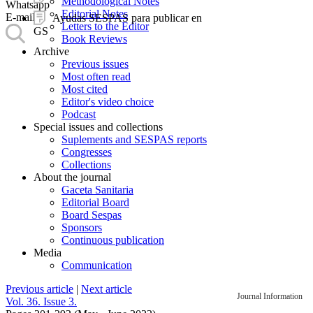
Methodological Notes
Whatsapp
Editorial Notes
E-mail
Ayudas SESPAS para publicar en
Letters to the Editor
GS
Book Reviews
Archive
Previous issues
Most often read
Most cited
Editor's video choice
Podcast
Special issues and collections
Suplements and SESPAS reports
Congresses
Collections
About the journal
Gaceta Sanitaria
Editorial Board
Board Sespas
Sponsors
Continuous publication
Media
Communication
Previous article
|
Next article
Journal Information
Vol. 36. Issue 3.