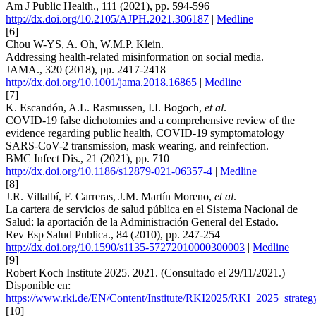
Am J Public Health., 111 (2021), pp. 594-596
http://dx.doi.org/10.2105/AJPH.2021.306187
|
Medline
[6]
Chou W-YS, A. Oh, W.M.P. Klein.
Addressing health-related misinformation on social media.
JAMA., 320 (2018), pp. 2417-2418
http://dx.doi.org/10.1001/jama.2018.16865
|
Medline
[7]
K. Escandón, A.L. Rasmussen, I.I. Bogoch,
et al
.
COVID-19 false dichotomies and a comprehensive review of the
evidence regarding public health, COVID-19 symptomatology
SARS-CoV-2 transmission, mask wearing, and reinfection.
BMC Infect Dis., 21 (2021), pp. 710
http://dx.doi.org/10.1186/s12879-021-06357-4
|
Medline
[8]
J.R. Villalbí, F. Carreras, J.M. Martín Moreno,
et al
.
La cartera de servicios de salud pública en el Sistema Nacional de
Salud: la aportación de la Administración General del Estado.
Rev Esp Salud Publica., 84 (2010), pp. 247-254
http://dx.doi.org/10.1590/s1135-57272010000300003
|
Medline
[9]
Robert Koch Institute 2025. 2021. (Consultado el 29/11/2021.)
Disponible en:
https://www.rki.de/EN/Content/Institute/RKI2025/RKI_2025_strateg
[10]