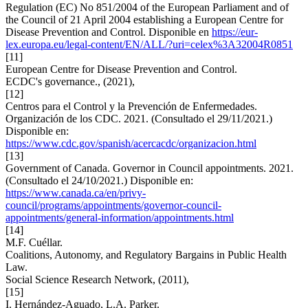
Regulation (EC) No 851/2004 of the European Parliament and of
the Council of 21 April 2004 establishing a European Centre for
Disease Prevention and Control. Disponible en
https://eur-
lex.europa.eu/legal-content/EN/ALL/?uri=celex%3A32004R0851
[11]
European Centre for Disease Prevention and Control.
ECDC's governance., (2021),
[12]
Centros para el Control y la Prevención de Enfermedades.
Organización de los CDC. 2021. (Consultado el 29/11/2021.)
Disponible en:
https://www.cdc.gov/spanish/acercacdc/organizacion.html
[13]
Government of Canada. Governor in Council appointments. 2021.
(Consultado el 24/10/2021.) Disponible en:
https://www.canada.ca/en/privy-
council/programs/appointments/governor-council-
appointments/general-information/appointments.html
[14]
M.F. Cuéllar.
Coalitions, Autonomy, and Regulatory Bargains in Public Health
Law.
Social Science Research Network, (2011),
[15]
I. Hernández-Aguado, L.A. Parker.