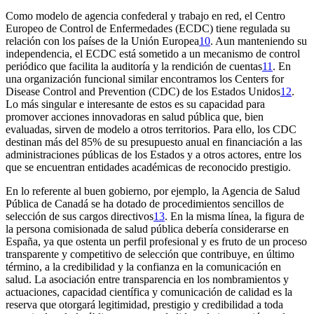
Como modelo de agencia confederal y trabajo en red, el Centro
Europeo de Control de Enfermedades (ECDC) tiene regulada su
relación con los países de la Unión Europea
10
. Aun manteniendo su
independencia, el ECDC está sometido a un mecanismo de control
periódico que facilita la auditoría y la rendición de cuentas
11
. En
una organización funcional similar encontramos los Centers for
Disease Control and Prevention (CDC) de los Estados Unidos
12
.
Lo más singular e interesante de estos es su capacidad para
promover acciones innovadoras en salud pública que, bien
evaluadas, sirven de modelo a otros territorios. Para ello, los CDC
destinan más del 85% de su presupuesto anual en financiación a las
administraciones públicas de los Estados y a otros actores, entre los
que se encuentran entidades académicas de reconocido prestigio.
En lo referente al buen gobierno, por ejemplo, la Agencia de Salud
Pública de Canadá se ha dotado de procedimientos sencillos de
selección de sus cargos directivos
13
. En la misma línea, la figura de
la persona comisionada de salud pública debería considerarse en
España, ya que ostenta un perfil profesional y es fruto de un proceso
transparente y competitivo de selección que contribuye, en último
término, a la credibilidad y la confianza en la comunicación en
salud. La asociación entre transparencia en los nombramientos y
actuaciones, capacidad científica y comunicación de calidad es la
reserva que otorgará legitimidad, prestigio y credibilidad a toda