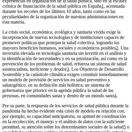
experiencias en organización de la salud pública, sino en la escasez
crónica de financiación de la salud pública en España
1
, acentuada
durante los recortes de los últimos 10 años, tanto como en las
peculiaridades de la organización de nuestras administraciones en
esta materia.
La crisis social, económica, ecológica y sanitaria vivida exige la
incorporación de nuevas tecnologías y de instituciones capaces de
promover políticas que protejan la salud colectiva, logrando los
mayores beneficios humanos, sociales y económicos posibles
2
. Una
inversión elevada en tecnología sanitaria sin invertir en el análisis y
la identificación de necesidades y en su priorización, así como en la
prevención de los problemas de salud, refuerza un sistema de salud
asistencialista, ineficiente y deudor
3
. Los
Objetivos de Desarrollo
Sostenible
y la catástrofe climática exigen constituir inmediatamente
un modelo de provisión de servicios en salud preventivo y
salutogénico, en su definición más holística; un sistema de
gobernanza que priorice en la agenda pública la salud de las
personas, en comunidades sanas y dentro de un mundo sano
4
.
Por su parte, la respuesta de los servicios de salud pública durante la
pandemia ha hecho evidente esta crisis de modelo en relación con,
por ejemplo, su capacidad anticipatoria, su aptitud de coordinación
en la recolección, el manejo y el análisis de datos con la suficiente
prontitud, su atención sobre los determinantes sociales de la salud
5
o