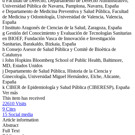
d
Facultad de Derecho, Departamento de Derecho Administrativo,
Universidad Pública de Navarra, Pamplona, Navarra, España
e
Departamento de Medicina Preventiva y Salud Pública, Facultad
de Medicina y Odontología, Universidad de Valencia, Valencia,
España
f
Instituto Aragonés de Ciencias de la Salud, Zaragoza, España
g
Gestión del Conocimiento y Evaluación de Tecnologías Sanitarias
en BIOEF, Fundación Vasca de Innovación e Investigación
Sanitarias, Barakaldo, Bizkaia, España
h
Consejo Asesor de Salud Pública y Comitè de Bioètica de
Catalunya
i
John Hopkins Bloomberg School of Public Health, Baltimore,
MD, Estados Unidos
j
Departamento de Salud Pública, Historia de la Ciencia y
Ginecología, Universidad Miguel Hernández, Elche, Alicante,
España
k
CIBER de Epidemiología y Salud Pública (CIBERESP), España
Ver más
This item has received
22610
Visits
9
Cites
15
Social media
Article information
Abstract
Full Text