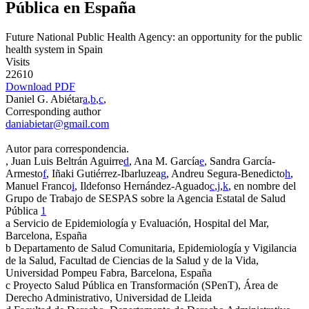
Pública en España
Future National Public Health Agency: an opportunity for the public
health system in Spain
Visits
22610
Download PDF
Daniel G. Abiétar
a
,
b
,
c
,
Corresponding author
daniabietar@gmail.com
Autor para correspondencia.
, Juan Luis Beltrán Aguirre
d
, Ana M. García
e
, Sandra García-
Armesto
f
, Iñaki Gutiérrez-Ibarluzea
g
, Andreu Segura-Benedicto
h
,
Manuel Franco
i
, Ildefonso Hernández-Aguado
c
,
j
,
k
, en nombre del
Grupo de Trabajo de SESPAS sobre la Agencia Estatal de Salud
Pública
1
a
Servicio de Epidemiología y Evaluación, Hospital del Mar,
Barcelona, España
b
Departamento de Salud Comunitaria, Epidemiología y Vigilancia
de la Salud, Facultad de Ciencias de la Salud y de la Vida,
Universidad Pompeu Fabra, Barcelona, España
c
Proyecto Salud Pública en Transformación (SPenT), Área de
Derecho Administrativo, Universidad de Lleida