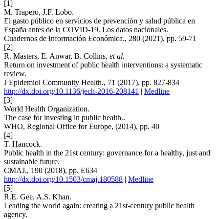
[1]
M. Trapero, J.F. Lobo.
El gasto público en servicios de prevención y salud pública en
España antes de la COVID-19. Los datos nacionales.
Cuadernos de Información Económica., 280 (2021), pp. 59-71
[2]
R. Masters, E. Anwar, B. Collins,
et al
.
Return on investment of public health interventions: a systematic
review.
J Epidemiol Community Health., 71 (2017), pp. 827-834
http://dx.doi.org/10.1136/jech-2016-208141
|
Medline
[3]
World Health Organization.
The case for investing in public health..
WHO, Regional Office for Europe, (2014), pp. 40
[4]
T. Hancock.
Public health in the 21st century: governance for a healthy, just and
sustainable future.
CMAJ., 190 (2018), pp. E634
http://dx.doi.org/10.1503/cmaj.180588
|
Medline
[5]
R.E. Gee, A.S. Khan.
Leading the world again: creating a 21st-century public health
agency.