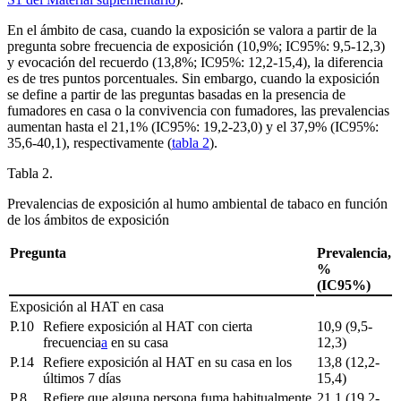
En el ámbito de casa, cuando la exposición se valora a partir de la
pregunta sobre frecuencia de exposición (10,9%; IC95%: 9,5-12,3)
y evocación del recuerdo (13,8%; IC95%: 12,2-15,4), la diferencia
es de tres puntos porcentuales. Sin embargo, cuando la exposición
se define a partir de las preguntas basadas en la presencia de
fumadores en casa o la convivencia con fumadores, las prevalencias
aumentan hasta el 21,1% (IC95%: 19,2-23,0) y el 37,9% (IC95%:
35,6-40,1), respectivamente (
tabla 2
).
Tabla 2.
Prevalencias de exposición al humo ambiental de tabaco en función
de los ámbitos de exposición
Pregunta
Prevalencia,
%
(IC95%)
Exposición al HAT en casa
P.10
Refiere exposición al HAT con cierta
10,9 (9,5-
frecuencia
a
en su casa
12,3)
P.14
Refiere exposición al HAT en su casa en los
13,8 (12,2-
últimos 7 días
15,4)
P.8
Refiere que alguna persona fuma habitualmente
21,1 (19,2-