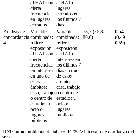
al HAT con
al HAT en
cierta
lugares
frecuencia
a
cerrados en
en lugares
los últimos 7
cerrados
días
Análisis de
Variable
Variable
78,7 (76,8-
0,54
concordancia
combinada:
combinada:
80,6)
(0,49-
4
refiere
refiere
0,59)
exposición
exposición
al HAT con
al HAT en
cierta
interiores en
frecuencia
a
los últimos 7
en interiores
días en uno
en uno de
de estos
estos
ámbitos:
ámbitos:
casa, trabajo
casa, trabajo
o centro de
o centro de
estudios u
estudios u
ocio o
ocio o
lugares
lugares
públicos
públicos
HAT: humo ambiental de tabaco; IC95%: intervalo de confianza del
95%.