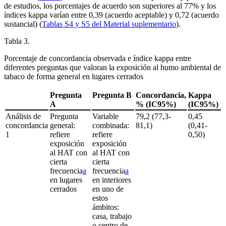
de estudios, los porcentajes de acuerdo son superiores al 77% y los
índices kappa varían entre 0,39 (acuerdo aceptable) y 0,72 (acuerdo
sustancial) (
Tablas S4 y S5 del Material suplementario
).
Tabla 3.
Porcentaje de concordancia observada e índice kappa entre
diferentes preguntas que valoran la exposición al humo ambiental de
tabaco de forma general en lugares cerrados
Pregunta
Pregunta B
Concordancia,
Kappa
A
% (IC95%)
(IC95%)
Análisis de
Pregunta
Variable
79,2 (77,3-
0,45
concordancia
general:
combinada:
81,1)
(0,41-
1
refiere
refiere
0,50)
exposición
exposición
al HAT con
al HAT con
cierta
cierta
frecuencia
a
frecuencia
a
en lugares
en interiores
cerrados
en uno de
estos
ámbitos:
casa, trabajo
o centro de