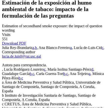
Estimación de la exposición al humo
ambiental de tabaco: impacto de la
formulación de las preguntas
Estimation of secondhand smoke exposure: the impact of question
wording
Visits
551
Download PDF
Julia Rey-Brandariz
a
,
b
, Ana Blanco-Ferreiro
a
, Lucía de-Luis-Cid
c
,
Corresponding author
lucia.de.luis0@rai.usc.gal
Autora para correspondencia.
, Lucía Rodríguez-Loureiro
c
, María Isolina Santiago-Pérez
d
,
Guadalupe García
b
,
c
, Carla Guerra-Tort
b
,
c
, Ana Teijeiro
a
, Mónica
Pérez-Ríos
b
,
c
a
Área de Medicina Preventiva y Salud Pública, Universidade de
Santiago de Compostela, Santiago de Compostela, A Coruña,
España
b
Instituto de Investigación Sanitaria de Santiago, Santiago de
Compostela, A Coruña, España
c
CRETUS, Área de Medicina Preventiva y Salud Pública,