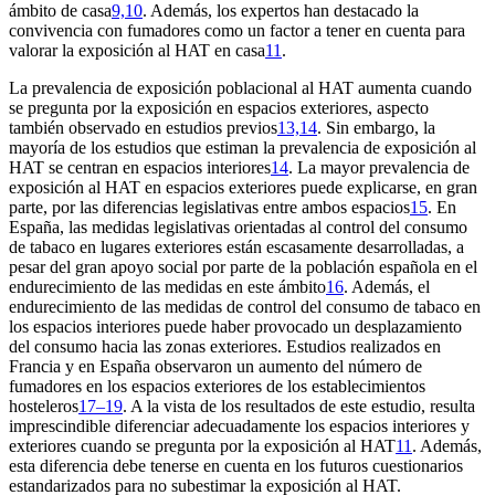
ámbito de casa
9,10
. Además, los expertos han destacado la
convivencia con fumadores como un factor a tener en cuenta para
valorar la exposición al HAT en casa
11
.
La prevalencia de exposición poblacional al HAT aumenta cuando
se pregunta por la exposición en espacios exteriores, aspecto
también observado en estudios previos
13,14
. Sin embargo, la
mayoría de los estudios que estiman la prevalencia de exposición al
HAT se centran en espacios interiores
14
. La mayor prevalencia de
exposición al HAT en espacios exteriores puede explicarse, en gran
parte, por las diferencias legislativas entre ambos espacios
15
. En
España, las medidas legislativas orientadas al control del consumo
de tabaco en lugares exteriores están escasamente desarrolladas, a
pesar del gran apoyo social por parte de la población española en el
endurecimiento de las medidas en este ámbito
16
. Además, el
endurecimiento de las medidas de control del consumo de tabaco en
los espacios interiores puede haber provocado un desplazamiento
del consumo hacia las zonas exteriores. Estudios realizados en
Francia y en España observaron un aumento del número de
fumadores en los espacios exteriores de los establecimientos
hosteleros
17–19
. A la vista de los resultados de este estudio, resulta
imprescindible diferenciar adecuadamente los espacios interiores y
exteriores cuando se pregunta por la exposición al HAT
11
. Además,
esta diferencia debe tenerse en cuenta en los futuros cuestionarios
estandarizados para no subestimar la exposición al HAT.