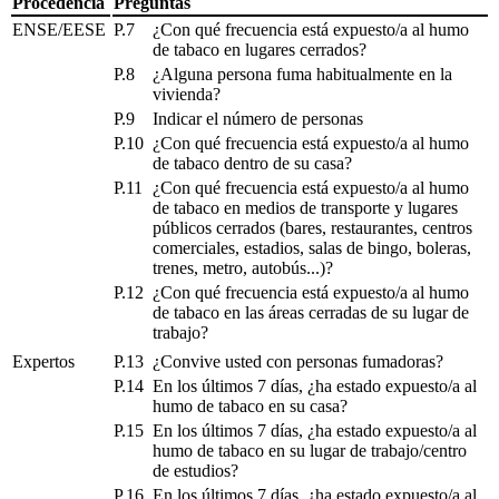
Procedencia
Preguntas
ENSE/EESE
P.7
¿Con qué frecuencia está expuesto/a al humo
de tabaco en lugares cerrados?
P.8
¿Alguna persona fuma habitualmente en la
vivienda?
P.9
Indicar el número de personas
P.10
¿Con qué frecuencia está expuesto/a al humo
de tabaco dentro de su casa?
P.11
¿Con qué frecuencia está expuesto/a al humo
de tabaco en medios de transporte y lugares
públicos cerrados (bares, restaurantes, centros
comerciales, estadios, salas de bingo, boleras,
trenes, metro, autobús...)?
P.12
¿Con qué frecuencia está expuesto/a al humo
de tabaco en las áreas cerradas de su lugar de
trabajo?
Expertos
P.13
¿Convive usted con personas fumadoras?
P.14
En los últimos 7 días, ¿ha estado expuesto/a al
humo de tabaco en su casa?
P.15
En los últimos 7 días, ¿ha estado expuesto/a al
humo de tabaco en su lugar de trabajo/centro
de estudios?
P.16
En los últimos 7 días, ¿ha estado expuesto/a al