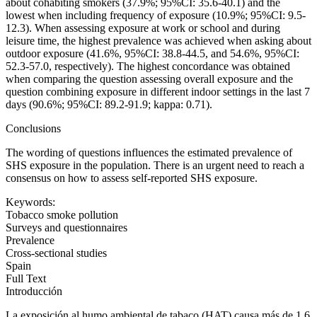
about cohabiting smokers (37.9%; 95%CI: 35.6-40.1) and the
lowest when including frequency of exposure (10.9%; 95%CI: 9.5-
12.3). When assessing exposure at work or school and during
leisure time, the highest prevalence was achieved when asking about
outdoor exposure (41.6%, 95%CI: 38.8-44.5, and 54.6%, 95%CI:
52.3-57.0, respectively). The highest concordance was obtained
when comparing the question assessing overall exposure and the
question combining exposure in different indoor settings in the last 7
days (90.6%; 95%CI: 89.2-91.9; kappa: 0.71).
Conclusions
The wording of questions influences the estimated prevalence of
SHS exposure in the population. There is an urgent need to reach a
consensus on how to assess self-reported SHS exposure.
Keywords:
Tobacco smoke pollution
Surveys and questionnaires
Prevalence
Cross-sectional studies
Spain
Full Text
Introducción
La exposición al humo ambiental de tabaco (HAT) causa más de 1,6