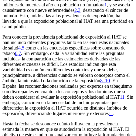
millones de muertes al año en población no fumadora
1
, y se asocia
causalmente con nueve enfermedades
2,3
, destacando el cáncer de
pulmón. Esto, unido a las altas prevalencias de exposición, ha
llevado a que la exposición poblacional al HAT sea una prioridad en
salud pública.
Para conocer la prevalencia poblacional de exposición al HAT se
han incluido diferentes preguntas tanto en las encuestas nacionales
de salud
4,5
como en las encuestas específicas sobre consumo de
tabaco
6,7
. Sin embargo, dada la variabilidad entre las preguntas
incluidas, la comparación de las estimaciones derivadas de las
diferentes encuestas es difícil. Los estudios indican que esta
variabilidad es común en diferentes contextos y que se debe,
principalmente, a diferencias cuando se valoran conceptos como el
ámbito, la intensidad o la duración de la exposición
8–10
. En
España, las recomendaciones realizadas por expertos en tabaquismo
son discrepantes en cuanto a los conceptos y los dominios que se
deben considerar al evaluar la exposición poblacional al HAT
11
. Sin
embargo, coinciden en la necesidad de incluir preguntas que
diferencien la exposición al HAT ocurrida en distintos ámbitos de
exposición, diferenciando lugares interiores y exteriores
11
.
Hasta la fecha se desconoce cuánto influye en la prevalencia
estimada la manera en que se autodeclara la exposición al HAT. El
objetivo de este estudio fue analizar cómo influye la formulación de