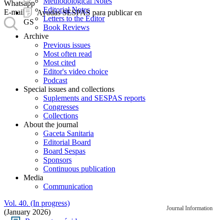
Methodological Notes
Whatsapp
Editorial Notes
E-mail
Ayudas SESPAS para publicar en
Letters to the Editor
GS
Book Reviews
Archive
Previous issues
Most often read
Most cited
Editor's video choice
Podcast
Special issues and collections
Suplements and SESPAS reports
Congresses
Collections
About the journal
Gaceta Sanitaria
Editorial Board
Board Sespas
Sponsors
Continuous publication
Media
Communication
Vol. 40. (In progress)
Journal Information
(January 2026)