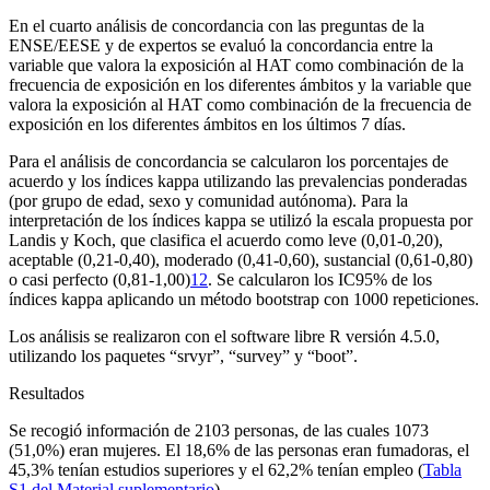
En el cuarto análisis de concordancia con las preguntas de la
ENSE/EESE y de expertos se evaluó la concordancia entre la
variable que valora la exposición al HAT como combinación de la
frecuencia de exposición en los diferentes ámbitos y la variable que
valora la exposición al HAT como combinación de la frecuencia de
exposición en los diferentes ámbitos en los últimos 7 días.
Para el análisis de concordancia se calcularon los porcentajes de
acuerdo y los índices kappa utilizando las prevalencias ponderadas
(por grupo de edad, sexo y comunidad autónoma). Para la
interpretación de los índices kappa se utilizó la escala propuesta por
Landis y Koch, que clasifica el acuerdo como leve (0,01-0,20),
aceptable (0,21-0,40), moderado (0,41-0,60), sustancial (0,61-0,80)
o casi perfecto (0,81-1,00)
12
. Se calcularon los IC95% de los
índices kappa aplicando un método
bootstrap
con 1000 repeticiones.
Los análisis se realizaron con el
software
libre R versión 4.5.0,
utilizando los paquetes “srvyr”, “survey” y “boot”.
Resultados
Se recogió información de 2103 personas, de las cuales 1073
(51,0%) eran mujeres. El 18,6% de las personas eran fumadoras, el
45,3% tenían estudios superiores y el 62,2% tenían empleo (
Tabla
S1 del Material suplementario
).