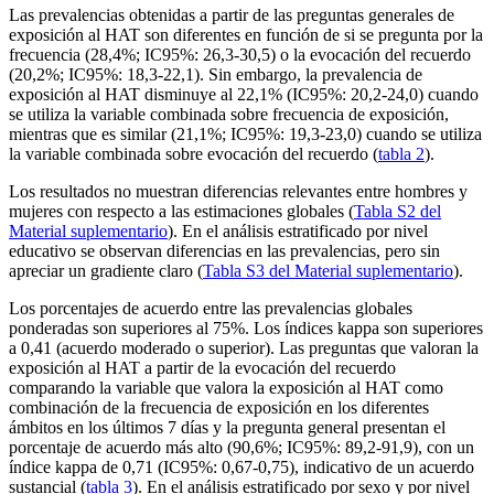
Las prevalencias obtenidas a partir de las preguntas generales de
exposición al HAT son diferentes en función de si se pregunta por la
frecuencia (28,4%; IC95%: 26,3-30,5) o la evocación del recuerdo
(20,2%; IC95%: 18,3-22,1). Sin embargo, la prevalencia de
exposición al HAT disminuye al 22,1% (IC95%: 20,2-24,0) cuando
se utiliza la variable combinada sobre frecuencia de exposición,
mientras que es similar (21,1%; IC95%: 19,3-23,0) cuando se utiliza
la variable combinada sobre evocación del recuerdo (
tabla 2
).
Los resultados no muestran diferencias relevantes entre hombres y
mujeres con respecto a las estimaciones globales (
Tabla S2 del
Material suplementario
). En el análisis estratificado por nivel
educativo se observan diferencias en las prevalencias, pero sin
apreciar un gradiente claro (
Tabla S3 del Material suplementario
).
Los porcentajes de acuerdo entre las prevalencias globales
ponderadas son superiores al 75%. Los índices kappa son superiores
a 0,41 (acuerdo moderado o superior). Las preguntas que valoran la
exposición al HAT a partir de la evocación del recuerdo
comparando la variable que valora la exposición al HAT como
combinación de la frecuencia de exposición en los diferentes
ámbitos en los últimos 7 días y la pregunta general presentan el
porcentaje de acuerdo más alto (90,6%; IC95%: 89,2-91,9), con un
índice kappa de 0,71 (IC95%: 0,67-0,75), indicativo de un acuerdo
sustancial (
tabla 3
). En el análisis estratificado por sexo y por nivel