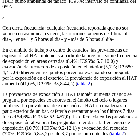
HAT: humo ambiental de tabaco; IC95%: intervalo de confianza del
95%.
a
Con cierta frecuencia: cualquier frecuencia reportada que no sea
«nunca o casi nunca; es decir, las opciones «menos de 1 hora al
día», «entre 1 y 5 horas al día» y «más de 5 horas al día».
En el ámbito de trabajo o centro de estudios, las prevalencias de
exposición al HAT obtenidas a partir de la pregunta sobre frecuencia
de exposición en áreas cerradas (8,4%; IC95%: 6,7-10,0) y
evocación del recuerdo de exposición en el interior (5,7%; IC95%:
4,4-7,0) difieren en tres puntos porcentuales. Cuando se pregunta
por la exposición en el exterior, la prevalencia de exposición al HAT
aumenta (41,6%; IC95%: 38,8-44,5) (
tabla 2
).
La prevalencia de exposición al HAT también aumenta cuando se
pregunta por espacios exteriores en el ámbito del ocio o lugares
públicos. La prevalencia de exposición al HAT en una terraza o
patio exterior de un bar, cafetería o restaurante en los últimos 7 días
fue del 54,6% (IC95%: 52,3-57,0). La diferencia en las prevalencias
de exposición al valorar las preguntas referidas a la frecuencia de
exposición (10,7%; IC95%: 9,2-12,1) y evocación del recuerdo
(7,0%; IC95%: 5,8-8,2) es de 3,7 puntos porcentuales (
tabla 2
).