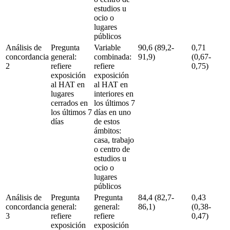
estudios u
ocio o
lugares
públicos
Análisis de
Pregunta
Variable
90,6 (89,2-
0,71
concordancia
general:
combinada:
91,9)
(0,67-
2
refiere
refiere
0,75)
exposición
exposición
al HAT en
al HAT en
lugares
interiores en
cerrados en
los últimos 7
los últimos 7
días en uno
días
de estos
ámbitos:
casa, trabajo
o centro de
estudios u
ocio o
lugares
públicos
Análisis de
Pregunta
Pregunta
84,4 (82,7-
0,43
concordancia
general:
general:
86,1)
(0,38-
3
refiere
refiere
0,47)
exposición
exposición