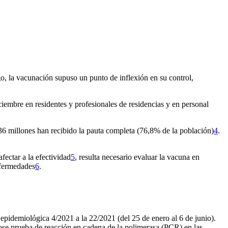
o, la vacunación supuso un punto de inflexión en su control,
iembre en residentes y profesionales de residencias y en personal
6 millones han recibido la pauta completa (76,8% de la población)
4
.
fectar a la efectividad
5
, resulta necesario evaluar la vacuna en
nfermedades
6
.
epidemiológica 4/2021 a la 22/2021 (del 25 de enero al 6 de junio).
ndose prueba de reacción en cadena de la polimerasa (PCR) en las