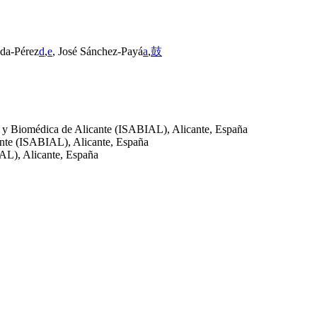
nda-Pérez
d
,
e
, José Sánchez-Payá
a
,
⿎
ria y Biomédica de Alicante (ISABIAL), Alicante, España
cante (ISABIAL), Alicante, España
IAL), Alicante, España