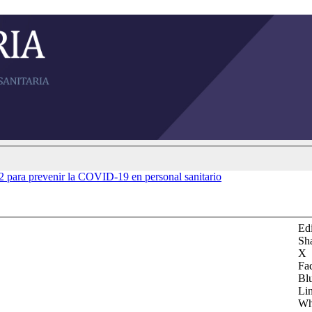
 para prevenir la COVID-19 en personal sanitario
Edi
Sh
X
Fa
Bl
Li
Wh