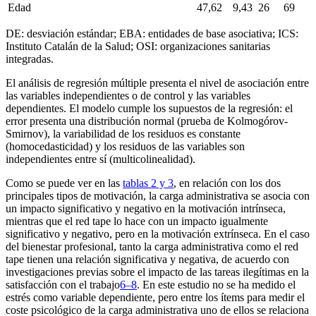
Edad
47,62
9,43
26
69
DE: desviación estándar; EBA: entidades de base asociativa; ICS:
Instituto Catalán de la Salud; OSI: organizaciones sanitarias
integradas.
El análisis de regresión múltiple presenta el nivel de asociación entre
las variables independientes o de control y las variables
dependientes. El modelo cumple los supuestos de la regresión: el
error presenta una distribución normal (prueba de Kolmogórov-
Smirnov), la variabilidad de los residuos es constante
(homocedasticidad) y los residuos de las variables son
independientes entre sí (multicolinealidad).
Como se puede ver en las
tablas 2 y 3
, en relación con los dos
principales tipos de motivación, la carga administrativa se asocia con
un impacto significativo y negativo en la motivación intrínseca,
mientras que el
red tape
lo hace con un impacto igualmente
significativo y negativo, pero en la motivación extrínseca. En el caso
del bienestar profesional, tanto la carga administrativa como el
red
tape
tienen una relación significativa y negativa, de acuerdo con
investigaciones previas sobre el impacto de las tareas ilegítimas en la
satisfacción con el trabajo
6–8
. En este estudio no se ha medido el
estrés como variable dependiente, pero entre los ítems para medir el
coste psicológico de la carga administrativa uno de ellos se relaciona