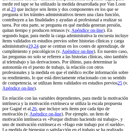
medir
red tape
se ha utilizado la medida desarrollada por Van Loon
et al.
23
que incluye seis ítems y dos componentes en los que se
pregunta si los trámites administrativos tienen una clara función,
contribuyen a las finalidades y ayudan al profesional a realizar su
tarea. Por otra parte, se pregunta en qué medida generan presión,
quitan tiempo y producen retrasos (v.
Apéndice
on-line
). En
segundo lugar, para medir la carga administrativa la encuesta incluye
ítems validados en estudios previos sobre historias clínicas y carga
administrativa
19,24
que se centran en los costes de aprendizaje, de
cumplimiento y psicológicos (v.
Apéndice
on-line
). En nuestro caso,
las preguntas no solo se refieren a las historias clínicas, sino también
al teletrabajo y las derivaciones. Por último, para determinar la
autonomía en el puesto de trabajo, la relación con otros
profesionales y la medida en que el médico recibe información sobre
su rendimiento, lo que está directamente relacionado con su sentido
de competencia, se utilizan ítems validados en estudios previos
25
(v.
Apéndice
on-line
).
En relación con las variables dependientes, para medir la motivación
intrínseca y la motivación extrínseca se utiliza la escala propuesta
por Gagné et al.
26
, que incluye seis ítems por cada tipo de
motivación (v.
Apéndice
on-line
). Por ejemplo, un ítem de
motivación intrínseca es «Porque disfruto haciendo mi trabajo», y
uno de motivación extrínseca es «Hago este trabajo por el sueldo».
La medida de bienestar o satisfacción en el trabajo se ha realizado