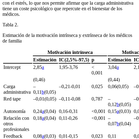
con el estrés, lo que nos permite afirmar que la carga administrativa
tiene un coste psicológico que repercute en el bienestar de los
médicos.
Tabla 2.
Estimación de la motivación intrínseca y extrínseca de los médicos
de familia
Motivación intrínseca
Motivac
Estimación
IC(2,5%-97,5)
p
Estimación
IC
Intercept
2,85
a
1,95-3,76
<
3,04
a
2,
0,001
(0,46)
(0,44)
Carga
–
–0,21-0,01
0,025
0,06(0,05)
–0
administrativa
0,11
b
(0,05)
Red tape
–0,01(0,05)
–0,11-0,08
0,787
–
–0
0,12
b
(0,05)
Autonomía
0,24
a
(0,04)
0,16-0,31
<
0,001
0,15
a
(0,03)
0,
Relación con
0,18
a
(0,04)
0,11-0,26
<
0,001
–
–0
otros
0,07
b
(0,04)
profesionales
Feedback
0,08
a
(0,03)
0,01-0,15
0,023
0,11
0,