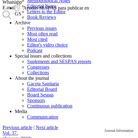
Methodological Notes
Whatsapp
Editorial Notes
E-mail
Ayudas SESPAS para publicar en
Letters to the Editor
GS
Book Reviews
Archive
Previous issues
Most often read
Most cited
Editor's video choice
Podcast
Special issues and collections
Suplements and SESPAS reports
Congresses
Collections
About the journal
Gaceta Sanitaria
Editorial Board
Board Sespas
Sponsors
Continuous publication
Media
Communication
Previous article
|
Next article
Journal Information
Vol. 37.