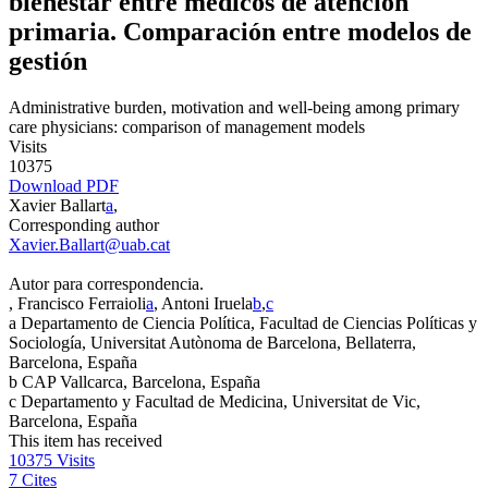
bienestar entre médicos de atención
primaria. Comparación entre modelos de
gestión
Administrative burden, motivation and well-being among primary
care physicians: comparison of management models
Visits
10375
Download PDF
Xavier Ballart
a
,
Corresponding author
Xavier.Ballart@uab.cat
Autor para correspondencia.
, Francisco Ferraioli
a
, Antoni Iruela
b
,
c
a
Departamento de Ciencia Política, Facultad de Ciencias Políticas y
Sociología, Universitat Autònoma de Barcelona, Bellaterra,
Barcelona, España
b
CAP Vallcarca, Barcelona, España
c
Departamento y Facultad de Medicina, Universitat de Vic,
Barcelona, España
This item has received
10375
Visits
7
Cites