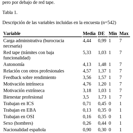
pero por debajo de
red tape.
Tabla 1.
Descripción de las variables incluidas en la encuesta (n
=
542)
Variable
Media
DE
Min
Max
Carga administrativa (burocracia
4,44
0,99
1
7
necesaria)
Red tape
(trámites con baja
5,33
1,03
1
7
funcionalidad)
Autonomía
4,13
1,48
1
7
Relación con otros profesionales
4,57
1,37
1
7
Feedback
sobre rendimiento
3,56
1,57
1
7
Motivación intrínseca
4,76
1,20
1
7
Motivación extrínseca
3,18
1,03
1
7
Bienestar profesional
3,5
1,73
1
7
Trabajan en ICS
0,71
0,45
0
1
Trabajan en EBA
0,13
0,35
0
1
Trabajan en OSI
0,16
0,35
0
1
Sexo (hombres)
0,26
0,44
0
1
Nacionalidad española
0,90
0,30
0
1