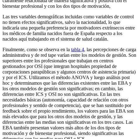
claramente relacionada de manera significativa y positiva con el
bienestar profesional y con los dos tipos de motivación,
Las tres variables demográficas incluidas como variables de control
no tienen efectos significativos, salvo la nacionalidad, lo que
indicaría una pequeña preferencia por motivadores extrínsecos entre
los médicos de familia nacidos fuera de España respecto a los
nacidos aquí trabajando en el sistema de salud catalán.
Finalmente, como se observa en la
tabla 4
, las percepciones de carga
administrativa y de
red tape
varían entre los modelos de gestión. Son
superiores entre los profesionales que trabajan en centros
gestionados por OSI (que integran hospitales propiedad de
corporaciones parapúblicas y algunos centros de asistencia primaria)
y por el ICS. Utilizamos el método ANOVA y luego análisis
post
hoc
y determinamos que las diferencias existentes entre las EBA y
los otros modelos de gestión son significativas; en cambio, las
diferencias entre ICS y OSI no son significativas. En las tres
necesidades básicas (autonomía, capacidad de relación con otros
profesionales y sentido de competencia), que se han sustituido por
feedback
sobre el propio rendimiento, los valores para las EBA son
más elevados que para los otros dos modelos de gestión, y las
diferencias entre las medias son significativas en los tres casos. Las
EBA también presentan valores más altos de los dos tipos de
motivación y de bienestar profesional, siendo significativas las
diferencias con las medias para OSI e ICS.