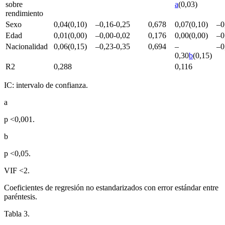
sobre
a
(0,03)
rendimiento
Sexo
0,04(0,10)
–0,16-0,25
0,678
0,07(0,10)
–0
Edad
0,01(0,00)
–0,00-0,02
0,176
0,00(0,00)
–0
Nacionalidad
0,06(0,15)
–0,23-0,35
0,694
–
–0
0,30
b
(0,15)
R
2
0,288
0,116
IC: intervalo de confianza.
a
p <
0,001.
b
p <
0,05.
VIF <
2.
Coeficientes de regresión no estandarizados con error estándar entre
paréntesis.
Tabla 3.