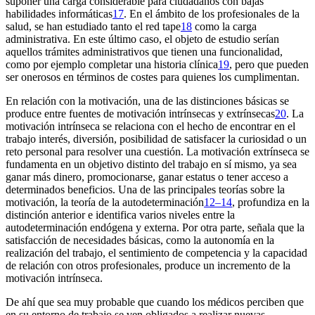
suponer una carga considerable para ciudadanos con bajas
habilidades informáticas
17
. En el ámbito de los profesionales de la
salud, se han estudiado tanto el
red tape
18
como la carga
administrativa. En este último caso, el objeto de estudio serían
aquellos trámites administrativos que tienen una funcionalidad,
como por ejemplo completar una historia clínica
19
, pero que pueden
ser onerosos en términos de costes para quienes los cumplimentan.
En relación con la motivación, una de las distinciones básicas se
produce entre fuentes de motivación intrínsecas y extrínsecas
20
. La
motivación intrínseca se relaciona con el hecho de encontrar en el
trabajo interés, diversión, posibilidad de satisfacer la curiosidad o un
reto personal para resolver una cuestión. La motivación extrínseca se
fundamenta en un objetivo distinto del trabajo en sí mismo, ya sea
ganar más dinero, promocionarse, ganar estatus o tener acceso a
determinados beneficios. Una de las principales teorías sobre la
motivación, la teoría de la autodeterminación
12–14
, profundiza en la
distinción anterior e identifica varios niveles entre la
autodeterminación endógena y externa. Por otra parte, señala que la
satisfacción de necesidades básicas, como la autonomía en la
realización del trabajo, el sentimiento de competencia y la capacidad
de relación con otros profesionales, produce un incremento de la
motivación intrínseca.
De ahí que sea muy probable que cuando los médicos perciben que
en su entorno de trabajo se ven obligados a realizar nuevas