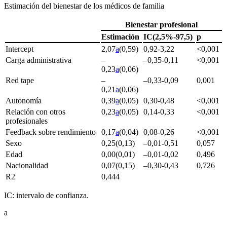
Estimación del bienestar de los médicos de familia
Bienestar profesional
Estimación
IC(2,5%-97,5)
p
Intercept
2,07
a
(0,59)
0,92-3,22
<
0,001
Carga administrativa
–
–0,35-0,11
<
0,001
0,23
a
(0,06)
Red tape
–
–0,33-0,09
0,001
0,21
a
(0,06)
Autonomía
0,39
a
(0,05)
0,30-0,48
<
0,001
Relación con otros
0,23
a
(0,05)
0,14-0,33
<
0,001
profesionales
Feedback
sobre rendimiento
0,17
a
(0,04)
0,08-0,26
<
0,001
Sexo
0,25(0,13)
–0,01-0,51
0,057
Edad
0,00(0,01)
–0,01-0,02
0,496
Nacionalidad
0,07(0,15)
–0,30-0,43
0,726
R
2
0,444
IC: intervalo de confianza.
a