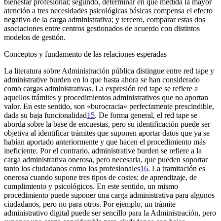
bienestar profesional; segundo, determinar en qué medida la mayor
atención a tres necesidades psicológicas básicas compensa el efecto
negativo de la carga administrativa; y tercero, comparar estas dos
asociaciones entre centros gestionados de acuerdo con distintos
modelos de gestión.
Conceptos y fundamento de las relaciones esperadas
La literatura sobre Administración pública distingue entre
red tape
y
administrative burden
en lo que hasta ahora se han considerado
como cargas administrativas. La expresión
red tape
se refiere a
aquellos trámites y procedimientos administrativos que no aportan
valor. En este sentido, son «burocracia» perfectamente prescindible,
dada su baja funcionalidad
15
. De forma general, el
red tape
se
aborda sobre la base de encuestas, pero su identificación puede ser
objetiva al identificar trámites que suponen aportar datos que ya se
habían aportado anteriormente y que hacen el procedimiento más
ineficiente. Por el contrario,
administrative burden
se refiere a la
carga administrativa onerosa, pero necesaria, que pueden soportar
tanto los ciudadanos como los profesionales
16
. La tramitación es
onerosa cuando supone tres tipos de costes: de aprendizaje, de
cumplimiento y psicológicos. En este sentido, un mismo
procedimiento puede suponer una carga administrativa para algunos
ciudadanos, pero no para otros. Por ejemplo, un trámite
administrativo digital puede ser sencillo para la Administración, pero