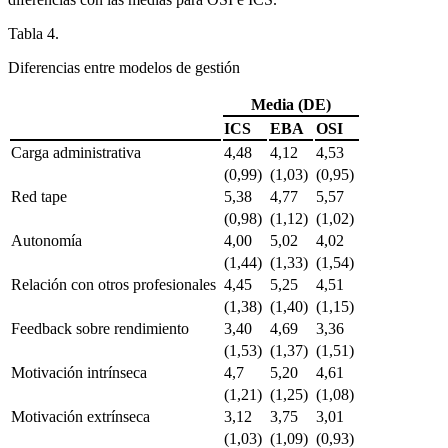
Tabla 4.
Diferencias entre modelos de gestión
Media (DE)
ICS
EBA
OSI
Carga administrativa
4,48
4,12
4,53
(0,99)
(1,03)
(0,95)
Red tape
5,38
4,77
5,57
(0,98)
(1,12)
(1,02)
Autonomía
4,00
5,02
4,02
(1,44)
(1,33)
(1,54)
Relación con otros profesionales
4,45
5,25
4,51
(1,38)
(1,40)
(1,15)
Feedback
sobre rendimiento
3,40
4,69
3,36
(1,53)
(1,37)
(1,51)
Motivación intrínseca
4,7
5,20
4,61
(1,21)
(1,25)
(1,08)
Motivación extrínseca
3,12
3,75
3,01
(1,03)
(1,09)
(0,93)