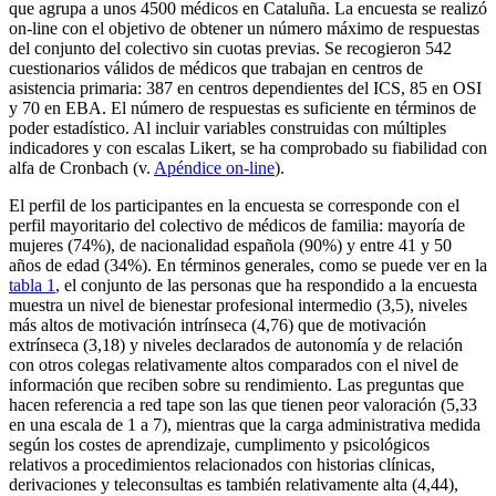
que agrupa a unos 4500 médicos en Cataluña. La encuesta se realizó
on-line
con el objetivo de obtener un número máximo de respuestas
del conjunto del colectivo sin cuotas previas. Se recogieron 542
cuestionarios válidos de médicos que trabajan en centros de
asistencia primaria: 387 en centros dependientes del ICS, 85 en OSI
y 70 en EBA. El número de respuestas es suficiente en términos de
poder estadístico. Al incluir variables construidas con múltiples
indicadores y con escalas Likert, se ha comprobado su fiabilidad con
alfa de Cronbach (v.
Apéndice
on-line
).
El perfil de los participantes en la encuesta se corresponde con el
perfil mayoritario del colectivo de médicos de familia: mayoría de
mujeres (74%), de nacionalidad española (90%) y entre 41 y 50
años de edad (34%). En términos generales, como se puede ver en la
tabla 1
, el conjunto de las personas que ha respondido a la encuesta
muestra un nivel de bienestar profesional intermedio (3,5), niveles
más altos de motivación intrínseca (4,76) que de motivación
extrínseca (3,18) y niveles declarados de autonomía y de relación
con otros colegas relativamente altos comparados con el nivel de
información que reciben sobre su rendimiento. Las preguntas que
hacen referencia a
red tape
son las que tienen peor valoración (5,33
en una escala de 1 a 7), mientras que la carga administrativa medida
según los costes de aprendizaje, cumplimento y psicológicos
relativos a procedimientos relacionados con historias clínicas,
derivaciones y teleconsultas es también relativamente alta (4,44),