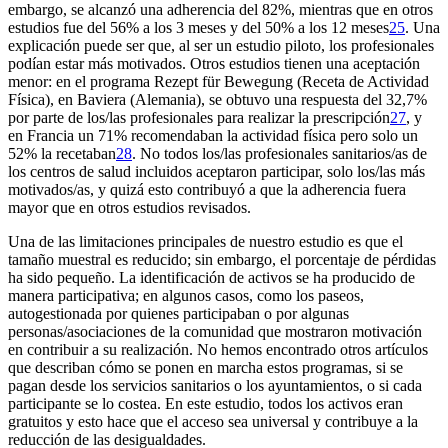
embargo, se alcanzó una adherencia del 82%, mientras que en otros
estudios fue del 56% a los 3 meses y del 50% a los 12 meses
25
. Una
explicación puede ser que, al ser un estudio piloto, los profesionales
podían estar más motivados. Otros estudios tienen una aceptación
menor: en el programa
Rezept für Bewegung
(Receta de Actividad
Física), en Baviera (Alemania), se obtuvo una respuesta del 32,7%
por parte de los/las profesionales para realizar la prescripción
27
, y
en Francia un 71% recomendaban la actividad física pero solo un
52% la recetaban
28
. No todos los/las profesionales sanitarios/as de
los centros de salud incluidos aceptaron participar, solo los/las más
motivados/as, y quizá esto contribuyó a que la adherencia fuera
mayor que en otros estudios revisados.
Una de las limitaciones principales de nuestro estudio es que el
tamaño muestral es reducido; sin embargo, el porcentaje de pérdidas
ha sido pequeño. La identificación de activos se ha producido de
manera participativa; en algunos casos, como los paseos,
autogestionada por quienes participaban o por algunas
personas/asociaciones de la comunidad que mostraron motivación
en contribuir a su realización. No hemos encontrado otros artículos
que describan cómo se ponen en marcha estos programas, si se
pagan desde los servicios sanitarios o los ayuntamientos, o si cada
participante se lo costea. En este estudio, todos los activos eran
gratuitos y esto hace que el acceso sea universal y contribuye a la
reducción de las desigualdades.