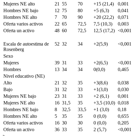
Mujeres NE alto
21
55
70
+15 (21,4)
0,001
Hombres NE bajo
12
75
80
+5 (6,3)
0,041
Hombres NE alto
7
70
90
+20 (22,2)
0,071
Oferta varios activos
22
65
72,5
7,5 (10,3)
0,003
Oferta un activo
48
60
72,5
12,5 (17,2)
<0,001
Escala de autoestima de
52
32
34
+2(5,9)
<0,001
Rosenberg
Sexo
Mujeres
39
31
33
+2(6,5)
<0,001
Hombres
13
34
34
0(0,0)
0,465
Nivel educativo (NE)
Alto
21
32
35
+3(8,6)
0,038
Bajo
31
32
33
+1(3,0)
0,030
Mujeres NE bajo
23
31
33
+2 (6,1)
0,001
Mujeres NE alto
16
31,5
35
+3,5 (10,0)
0,018
Hombres NE bajo
8
32,5
33,5
+1 (3,0)
0,18
Hombres NE alto
5
35
35
0 (0,0)
0,655
Oferta varios activos
16
30
30
0 (0,0)
0,205
Oferta un activo
36
33
35
2 (5,7)
<0,001
a