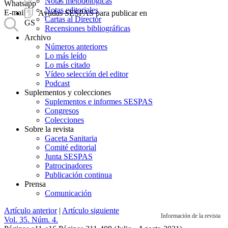
Notas metodológicas
Whatsapp
Notas editoriales
E-mail
Ayudas SESPAS para publicar en
Cartas al Director
GS
Recensiones bibliográficas
Archivo
Números anteriores
Lo más leído
Lo más citado
Vídeo selección del editor
Podcast
Suplementos y colecciones
Suplementos e informes SESPAS
Congresos
Colecciones
Sobre la revista
Gaceta Sanitaria
Comité editorial
Junta SESPAS
Patrocinadores
Publicación continua
Prensa
Comunicación
Artículo anterior
|
Artículo siguiente
Información de la revista
Vol. 35. Núm. 4.