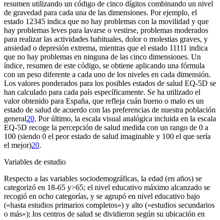
resumen utilizando un código de cinco dígitos combinando un nivel
de gravedad para cada una de las dimensiones. Por ejemplo, el
estado 12345 indica que no hay problemas con la movilidad y que
hay problemas leves para lavarse o vestirse, problemas moderados
para realizar las actividades habituales, dolor o molestias graves, y
ansiedad o depresión extrema, mientras que el estado 11111 indica
que no hay problemas en ninguna de las cinco dimensiones. Un
índice, resumen de este código, se obtiene aplicando una fórmula
con un peso diferente a cada uno de los niveles en cada dimensión.
Los valores ponderados para los posibles estados de salud EQ-5D se
han calculado para cada país específicamente. Se ha utilizado el
valor obtenido para España, que refleja cuán bueno o malo es un
estado de salud de acuerdo con las preferencias de nuestra población
general
20
. Por último, la escala visual analógica incluida en la escala
EQ-5D recoge la percepción de salud medida con un rango de 0 a
100 (siendo 0 el peor estado de salud imaginable y 100 el que sería
el mejor)
20
.
Variables de estudio
Respecto a las variables sociodemográficas, la edad (en años) se
categorizó en 18-65 y
>65; el nivel educativo máximo alcanzado se
recogió en ocho categorías, y se agrupó en nivel educativo bajo
(«hasta estudios primarios completos») y alto («estudios secundarios
o más»); los centros de salud se dividieron según su ubicación en