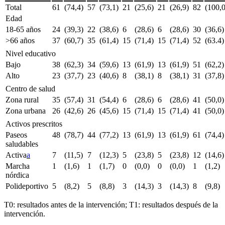
Total
61
(74,4)
57
(73,1)
21
(25,6)
21
(26,9)
82
(100,
Edad
18-65 años
24
(39,3)
22
(38,6)
6
(28,6)
6
(28,6)
30
(36,6
>66 años
37
(60,7)
35
(61,4)
15
(71,4)
15
(71,4)
52
(63.4
Nivel educativo
Bajo
38
(62,3)
34
(59,6)
13
(61,9)
13
(61,9)
51
(62,2
Alto
23
(37,7)
23
(40,6)
8
(38,1)
8
(38,1)
31
(37,8
Centro de salud
Zona rural
35
(57,4)
31
(54,4)
6
(28,6)
6
(28,6)
41
(50,0
Zona urbana
26
(42,6)
26
(45,6)
15
(71,4)
15
(71,4)
41
(50,0
Activos prescritos
Paseos
48
(78,7)
44
(77,2)
13
(61,9)
13
(61,9)
61
(74,4
saludables
Activa
a
7
(11,5)
7
(12,3)
5
(23,8)
5
(23,8)
12
(14,6
Marcha
1
(1,6)
1
(1,7)
0
(0,0)
0
(0,0)
1
(1,2)
nórdica
Polideportivo
5
(8,2)
5
(8,8)
3
(14,3)
3
(14,3)
8
(9,8)
T0: resultados antes de la intervención; T1: resultados después de la
intervención.