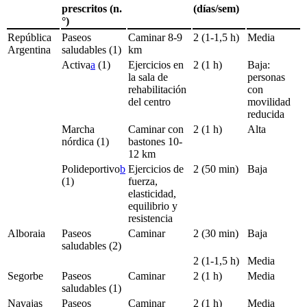
prescritos (n.
(días/sem)
°)
República
Paseos
Caminar 8-9
2 (1-1,5 h)
Media
Argentina
saludables (1)
km
Activa
a
(1)
Ejercicios en
2 (1 h)
Baja:
la sala de
personas
rehabilitación
con
del centro
movilidad
reducida
Marcha
Caminar con
2 (1 h)
Alta
nórdica (1)
bastones 10-
12 km
Polideportivo
b
Ejercicios de
2 (50 min)
Baja
(1)
fuerza,
elasticidad,
equilibrio y
resistencia
Alboraia
Paseos
Caminar
2 (30 min)
Baja
saludables (2)
2 (1-1,5 h)
Media
Segorbe
Paseos
Caminar
2 (1 h)
Media
saludables (1)
Navajas
Paseos
Caminar
2 (1 h)
Media