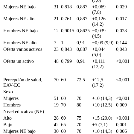
(7,0)
Mujeres NE bajo
31
0,818
0,887
+0,069
0,029
(7,8)
Mujeres NE alto
21
0,761
0,887
+0,126
0,017
(14,2)
Hombres NE bajo
12
0,9015
0,8625
−0,039
0,028
(4,5)
Hombres NE alto
7
1
0,91
−0,09 (9,9)
0,144
Oferta varios activos
23
0,843
0,887
+0,044
0,043
(5,0)
Oferta un activo
48
0,799
0,91
+0,111
<0,001
(12,2)
Percepción de salud,
70
60
72,5
+12,5
<0,001
EAV-EQ
(17,2)
Sexo
Mujeres
51
60
70
+10 (14,3)
<0,001
Hombres
19
70
80
+10 (12,5)
0,009
Nivel educativo (NE)
Alto
28
60
75
+15 (20,0)
<0,001
Bajo
42
65
70
+5 (7,1)
0,001
Mujeres NE bajo
30
60
70
+10 (14,3)
0,006