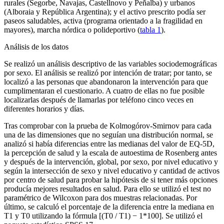
rurales (Segorbe, Navajas, Castellnovo y Peñalba) y urbanos
(Alboraia y República Argentina); y el activo prescrito podía ser
paseos saludables, activa (programa orientado a la fragilidad en
mayores), marcha nórdica o polideportivo (
tabla 1
).
Análisis de los datos
Se realizó un análisis descriptivo de las variables sociodemográficas
por sexo. El análisis se realizó por intención de tratar; por tanto, se
localizó a las personas que abandonaron la intervención para que
cumplimentaran el cuestionario. A cuatro de ellas no fue posible
localizarlas después de llamarlas por teléfono cinco veces en
diferentes horarios y días.
Tras comprobar con la prueba de Kolmogórov-Smirnov para cada
una de las dimensiones que no seguían una distribución normal, se
analizó si había diferencias entre las medianas del valor de EQ-5D,
la percepción de salud y la escala de autoestima de Rosenberg antes
y después de la intervención, global, por sexo, por nivel educativo y
según la intersección de sexo y nivel educativo y cantidad de activos
por centro de salud para probar la hipótesis de si tener más opciones
producía mejores resultados en salud. Para ello se utilizó el test no
paramétrico de Wilcoxon para dos muestras relacionadas. Por
último, se calculó el porcentaje de la diferencia entre la mediana en
T1 y T0 utilizando la fórmula [(T0 / T1) − 1*100]. Se utilizó el