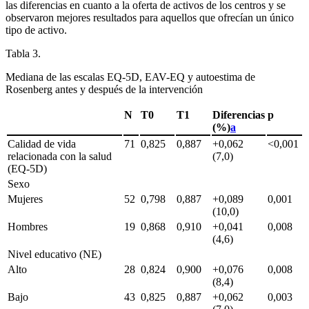
las diferencias en cuanto a la oferta de activos de los centros y se
observaron mejores resultados para aquellos que ofrecían un único
tipo de activo.
Tabla 3.
Mediana de las escalas EQ-5D, EAV-EQ y autoestima de
Rosenberg antes y después de la intervención
N
T0
T1
Diferencias
p
(%)
a
Calidad de vida
71
0,825
0,887
+0,062
<0,001
relacionada con la salud
(7,0)
(EQ-5D)
Sexo
Mujeres
52
0,798
0,887
+0,089
0,001
(10,0)
Hombres
19
0,868
0,910
+0,041
0,008
(4,6)
Nivel educativo (NE)
Alto
28
0,824
0,900
+0,076
0,008
(8,4)
Bajo
43
0,825
0,887
+0,062
0,003