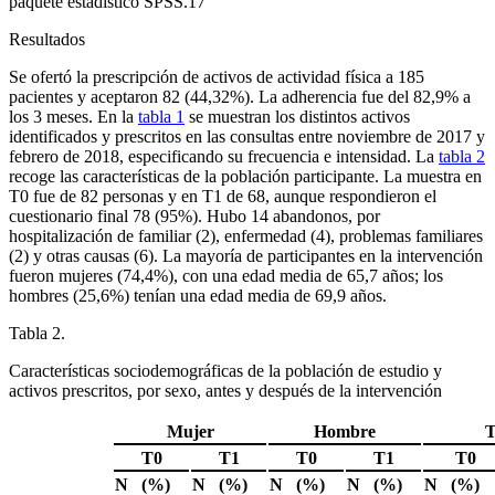
paquete estadístico SPSS.17
Resultados
Se ofertó la prescripción de activos de actividad física a 185
pacientes y aceptaron 82 (44,32%). La adherencia fue del 82,9% a
los 3 meses. En la
tabla 1
se muestran los distintos activos
identificados y prescritos en las consultas entre noviembre de 2017 y
febrero de 2018, especificando su frecuencia e intensidad. La
tabla 2
recoge las características de la población participante. La muestra en
T0 fue de 82 personas y en T1 de 68, aunque respondieron el
cuestionario final 78 (95%). Hubo 14 abandonos, por
hospitalización de familiar (2), enfermedad (4), problemas familiares
(2) y otras causas (6). La mayoría de participantes en la intervención
fueron mujeres (74,4%), con una edad media de 65,7 años; los
hombres (25,6%) tenían una edad media de 69,9 años.
Tabla 2.
Características sociodemográficas de la población de estudio y
activos prescritos, por sexo, antes y después de la intervención
Mujer
Hombre
T
T0
T1
T0
T1
T0
N
(%)
N
(%)
N
(%)
N
(%)
N
(%)