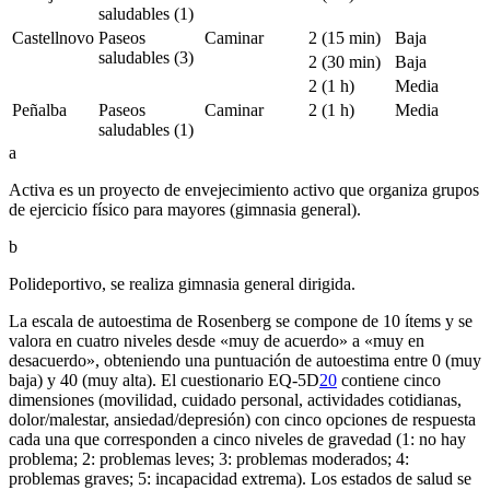
saludables (1)
Castellnovo
Paseos
Caminar
2 (15 min)
Baja
saludables (3)
2 (30 min)
Baja
2 (1 h)
Media
Peñalba
Paseos
Caminar
2 (1 h)
Media
saludables (1)
a
Activa es un proyecto de envejecimiento activo que organiza grupos
de ejercicio físico para mayores (gimnasia general).
b
Polideportivo, se realiza gimnasia general dirigida.
La escala de autoestima de Rosenberg se compone de 10 ítems y se
valora en cuatro niveles desde «muy de acuerdo» a «muy en
desacuerdo», obteniendo una puntuación de autoestima entre 0 (muy
baja) y 40 (muy alta). El cuestionario EQ-5D
20
contiene cinco
dimensiones (movilidad, cuidado personal, actividades cotidianas,
dolor/malestar, ansiedad/depresión) con cinco opciones de respuesta
cada una que corresponden a cinco niveles de gravedad (1: no hay
problema; 2: problemas leves; 3: problemas moderados; 4:
problemas graves; 5: incapacidad extrema). Los estados de salud se