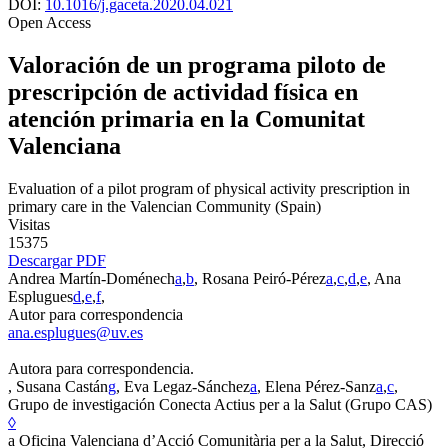
DOI:
10.1016/j.gaceta.2020.04.021
Open Access
Valoración de un programa piloto de
prescripción de actividad física en
atención primaria en la Comunitat
Valenciana
Evaluation of a pilot program of physical activity prescription in
primary care in the Valencian Community (Spain)
Visitas
15375
Descargar PDF
Andrea Martín-Doménech
a
,
b
, Rosana Peiró-Pérez
a
,
c
,
d
,
e
, Ana
Esplugues
d
,
e
,
f
,
Autor para correspondencia
ana.esplugues@uv.es
Autora para correspondencia.
, Susana Castán
g
, Eva Legaz-Sánchez
a
, Elena Pérez-Sanz
a
,
c
,
Grupo de investigación Conecta Actius per a la Salut (Grupo CAS)
◊
a
Oficina Valenciana d’Acció Comunitària per a la Salut, Direcció