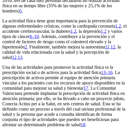
2016, tres de cada diez personas declararon no realizar actividad
física en su tiempo libre (35% de las mujeres y 25,1% de los
hombres)
5
.
La actividad física tiene gran importancia para la prevención de
algunas enfermedades crónicas, como la cardiopatía coronaria
1,2
, el
accidente cerebrovascular, la diabetes
1,2
, la depresión
1,2
y varios
tipos de cáncer
6–10
. Además, contribuye a la prevención y el
control de factores de riesgo como el colesterol elevado y la
hipertensión
2
. Finalmente, también mejora la autoestima
11,12
, la
calidad de vida relacionada con la salud y la percepción de
salud
12,13
.
Una de las actividades para promover la actividad física es la
prescripción social o de activos para la actividad física
13–16
. La
prescripción de activos permite al equipo de atención primaria
vincular a los pacientes con los recursos de apoyo disponibles en la
comunidad para mejorar su salud y bienestar
17
. La Comunitat
Valenciana pretende implantar la prescripción de actividad física en
atención primaria; por ello, se ha llevado a cabo un proyecto piloto,
Conecta Actius per a la Salut,
en seis centros de salud. Esta se ha
definido como un proceso a través del cual un/una profesional de la
salud y la persona que acude a consulta identifican de forma
conjunta el tipo de actividades que pueden ser beneficiosas para
afrontar un determinado problema de salud
18
.