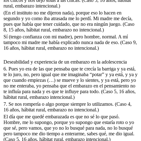
los chicos y nos dejó solas a las chicas.
(Caso 5, 16 años, hábitat
rural, embarazo intencional.)
(En el instituto no me dijeron nada), porque eso lo hacen en
segundo y yo como iba atrasada me lo perdí. Mi madre me decía,
pues que había que tener cuidado, que no era ningún juego.
(Caso
8, 15 años, hábitat rural, embarazo no intencional.)
Sí (tengo confianza con mi madre), pero hombre, normal. A mí
tampoco mi madre me había explicado nunca nada de eso.
(Caso 9,
16 años, hábitat rural, embarazo no intencional.)
Deseabilidad y experiencia de un embarazo en la adolescencia
6.
Pues yo era de las que pensaba que te crecía la barriga y ya está,
te lo juro, no, pero igual que me imaginaba “potar” y ya está, y ya y
que cuando empiezas (…) se mueve y lo sientes, y ya está, pero yo
no me enteraba, yo pensaba que el embarazo en el pensamiento no
te influía para nada y es que te influye para todo.
(Caso 5, 16 años,
hábitat rural, embarazo intencional.)
7.
Se nos rompería o algo porque siempre lo utilizamos.
(Caso 4,
16 años, hábitat rural, embarazo no intencional.)
El día que me quedé embarazada es que no sé lo que pasó.
Hombre, me lo supongo, porque yo supongo que estaría roto o yo
que sé, pero vamos, que yo no lo busqué para nada, no lo busqué
pero tampoco me dio tiempo a enterarme, sabes qué, me dio igual.
(Caso 5, 16 años, hábitat rural, embarazo intencional.)