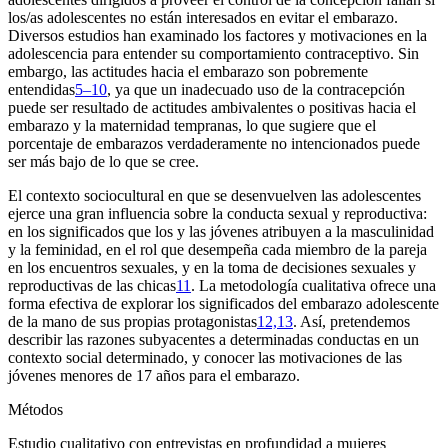
los/as adolescentes no están interesados en evitar el embarazo.
Diversos estudios han examinado los factores y motivaciones en la
adolescencia para entender su comportamiento contraceptivo. Sin
embargo, las actitudes hacia el embarazo son pobremente
entendidas
5–10
, ya que un inadecuado uso de la contracepción
puede ser resultado de actitudes ambivalentes o positivas hacia el
embarazo y la maternidad tempranas, lo que sugiere que el
porcentaje de embarazos verdaderamente no intencionados puede
ser más bajo de lo que se cree.
El contexto sociocultural en que se desenvuelven las adolescentes
ejerce una gran influencia sobre la conducta sexual y reproductiva:
en los significados que los y las jóvenes atribuyen a la masculinidad
y la feminidad, en el rol que desempeña cada miembro de la pareja
en los encuentros sexuales, y en la toma de decisiones sexuales y
reproductivas de las chicas
11
. La metodología cualitativa ofrece una
forma efectiva de explorar los significados del embarazo adolescente
de la mano de sus propias protagonistas
12,13
. Así, pretendemos
describir las razones subyacentes a determinadas conductas en un
contexto social determinado, y conocer las motivaciones de las
jóvenes menores de 17 años para el embarazo.
Métodos
Estudio cualitativo con entrevistas en profundidad a mujeres