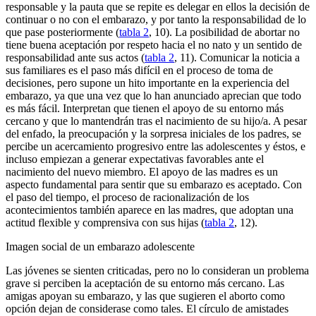
responsable y la pauta que se repite es delegar en ellos la decisión de
continuar o no con el embarazo, y por tanto la responsabilidad de lo
que pase posteriormente (
tabla 2
, 10). La posibilidad de abortar no
tiene buena aceptación por respeto hacia el no nato y un sentido de
responsabilidad ante sus actos (
tabla 2
, 11). Comunicar la noticia a
sus familiares es el paso más difícil en el proceso de toma de
decisiones, pero supone un hito importante en la experiencia del
embarazo, ya que una vez que lo han anunciado aprecian que todo
es más fácil. Interpretan que tienen el apoyo de su entorno más
cercano y que lo mantendrán tras el nacimiento de su hijo/a. A pesar
del enfado, la preocupación y la sorpresa iniciales de los padres, se
percibe un acercamiento progresivo entre las adolescentes y éstos, e
incluso empiezan a generar expectativas favorables ante el
nacimiento del nuevo miembro. El apoyo de las madres es un
aspecto fundamental para sentir que su embarazo es aceptado. Con
el paso del tiempo, el proceso de racionalización de los
acontecimientos también aparece en las madres, que adoptan una
actitud flexible y comprensiva con sus hijas (
tabla 2
, 12).
Imagen social de un embarazo adolescente
Las jóvenes se sienten criticadas, pero no lo consideran un problema
grave si perciben la aceptación de su entorno más cercano. Las
amigas apoyan su embarazo, y las que sugieren el aborto como
opción dejan de considerase como tales. El círculo de amistades