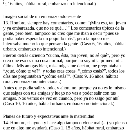
9, 16 años, hábitat rural, embarazo no intencional.)
Imagen social de un embarazo adolescente
13.
Hombre, siempre hay comentarios, como: “¡Mira esa, tan joven
y ya embarazada, que no se qué…!” Los comentarios típicos de la
gente, pero bien, tampoco no creo que me iban a decir “pues se
podía haber esperado un poquillo más”; pero tampoco me
interesaba mucho lo que pensara la gente.
(Caso 6, 16 años, hábitat
urbano, embarazo no intencional.)
Fueron detrás diciendo “cucha, ésta, tan joven, no sé qué”, pero yo
creo que eso es una cosa normal, porque no soy ni la primera ni la
última. Mis amigas bien, mis amigas me decían, me preguntaban
“¿qué, cómo te va?”, y todas esas cosas, “¿cómo estás?”, todos los
días me preguntaban “¿cómo estás?”.
(Caso 9, 16 años, hábitat
rural, embarazo no intencional.)
Antes que podía salir y todo, y ahora no, porque ya no es lo mismo
que salgas con tus amigas y luego no vas a poder salir con tus
amigas. Nos vemos de vez en cuando, pero ya no salgo por ahí.
(Caso 10, 16 años, hábitat urbano, embarazo no intencional.)
Planes de futuro y expectativas ante la maternidad
14.
Hombre, si ayuda y hace algo tampoco viene mal (...) yo pienso
que en algo me ayudará.
(Caso 1, 15 años, hábitat rural, embarazo