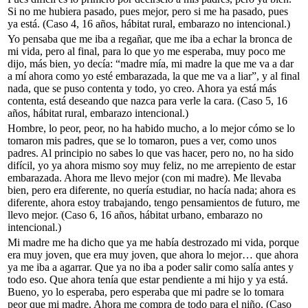
Si no me hubiera pasado, pues mejor, pero si me ha pasado, pues
ya está.
(Caso 4, 16 años, hábitat rural, embarazo no intencional.)
Yo pensaba que me iba a regañar, que me iba a echar la bronca de
mi vida, pero al final, para lo que yo me esperaba, muy poco me
dijo, más bien, yo decía: “madre mía, mi madre la que me va a dar
a mí ahora como yo esté embarazada, la que me va a liar”, y al final
nada, que se puso contenta y todo, yo creo. Ahora ya está más
contenta, está deseando que nazca para verle la cara.
(Caso 5, 16
años, hábitat rural, embarazo intencional.)
Hombre, lo peor, peor, no ha habido mucho, a lo mejor cómo se lo
tomaron mis padres, que se lo tomaron, pues a ver, como unos
padres. Al principio no sabes lo que vas hacer, pero no, no ha sido
difícil, yo ya ahora mismo soy muy feliz, no me arrepiento de estar
embarazada. Ahora me llevo mejor (con mi madre). Me llevaba
bien, pero era diferente, no quería estudiar, no hacía nada; ahora es
diferente, ahora estoy trabajando, tengo pensamientos de futuro, me
llevo mejor.
(Caso 6, 16 años, hábitat urbano, embarazo no
intencional.)
Mi madre me ha dicho que ya me había destrozado mi vida, porque
era muy joven, que era muy joven, que ahora lo mejor… que ahora
ya me iba a agarrar. Que ya no iba a poder salir como salía antes y
todo eso. Que ahora tenía que estar pendiente a mi hijo y ya está.
Bueno, yo lo esperaba, pero esperaba que mi padre se lo tomara
peor que mi madre. Ahora me compra de todo para el niño.
(Caso