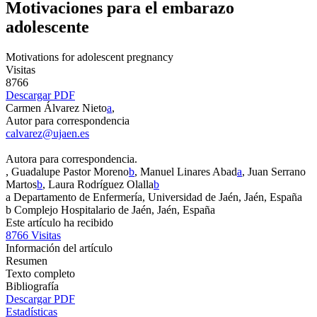
Motivaciones para el embarazo
adolescente
Motivations for adolescent pregnancy
Visitas
8766
Descargar PDF
Carmen Álvarez Nieto
a
,
Autor para correspondencia
calvarez@ujaen.es
Autora para correspondencia.
, Guadalupe Pastor Moreno
b
, Manuel Linares Abad
a
, Juan Serrano
Martos
b
, Laura Rodríguez Olalla
b
a
Departamento de Enfermería, Universidad de Jaén, Jaén, España
b
Complejo Hospitalario de Jaén, Jaén, España
Este artículo ha recibido
8766
Visitas
Información del artículo
Resumen
Texto completo
Bibliografía
Descargar PDF
Estadísticas