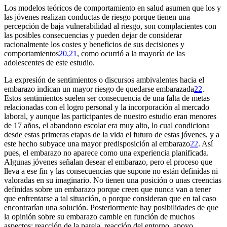
Los modelos teóricos de comportamiento en salud asumen que los y
las jóvenes realizan conductas de riesgo porque tienen una
percepción de baja vulnerabilidad al riesgo, son complacientes con
las posibles consecuencias y pueden dejar de considerar
racionalmente los costes y beneficios de sus decisiones y
comportamientos
20,21
, como ocurrió a la mayoría de las
adolescentes de este estudio.
La expresión de sentimientos o discursos ambivalentes hacia el
embarazo indican un mayor riesgo de quedarse embarazada
22
.
Estos sentimientos suelen ser consecuencia de una falta de metas
relacionadas con el logro personal y la incorporación al mercado
laboral, y aunque las participantes de nuestro estudio eran menores
de 17 años, el abandono escolar era muy alto, lo cual condiciona
desde estas primeras etapas de la vida el futuro de estas jóvenes, y a
este hecho subyace una mayor predisposición al embarazo
22
. Así
pues, el embarazo no aparece como una experiencia planificada.
Algunas jóvenes señalan desear el embarazo, pero el proceso que
lleva a ese fin y las consecuencias que supone no están definidas ni
valoradas en su imaginario. No tienen una posición o unas creencias
definidas sobre un embarazo porque creen que nunca van a tener
que enfrentarse a tal situación, o porque consideran que en tal caso
encontrarían una solución. Posteriormente hay posibilidades de que
la opinión sobre su embarazo cambie en función de muchos
aspectos: reacción de la pareja, reacción del entorno, apoyo