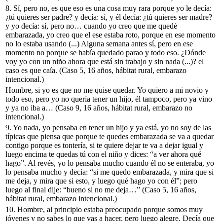
8.
Sí, pero no, es que eso es una cosa muy rara porque yo le decía:
¿tú quieres ser padre? y decía: sí, y él decía: ¿tú quieres ser madre?
y yo decía: sí, pero no… cuando yo creo que me quedé
embarazada, yo creo que el ese estaba roto, porque en ese momento
no lo estaba usando (...) Alguna semana antes sí, pero en ese
momento no porque se había quedado parao y todo eso. ¿Dónde
voy yo con un niño ahora que está sin trabajo y sin nada (...)? el
caso es que caía.
(Caso 5, 16 años, hábitat rural, embarazo
intencional.)
Hombre, si yo es que no me quise quedar. Yo quiero a mi novio y
todo eso, pero yo no quería tener un hijo, él tampoco, pero ya vino
y ya no iba a…
(Caso 9, 16 años, hábitat rural, embarazo no
intencional.)
9.
Yo nada, yo pensaba en tener un hijo y ya está, yo no soy de las
típicas que piensa que porque te quedes embarazada se va a quedar
contigo porque es tontería, si te quiere dejar te va a dejar igual y
luego encima te quedas tú con el niño y dices: “a ver ahora qué
hago”. Al revés, yo lo pensaba mucho cuando él no se enteraba, yo
lo pensaba mucho y decía: “si me quedo embarazada, y mira que si
me deja, y mira que si esto, y luego qué hago yo con él”; pero
luego al final dije: “bueno si no me deja…”
(Caso 5, 16 años,
hábitat rural, embarazo intencional.)
10.
Hombre, al principio estaba preocupado porque somos muy
jóvenes y no sabes lo que vas a hacer, pero luego alegre. Decía que