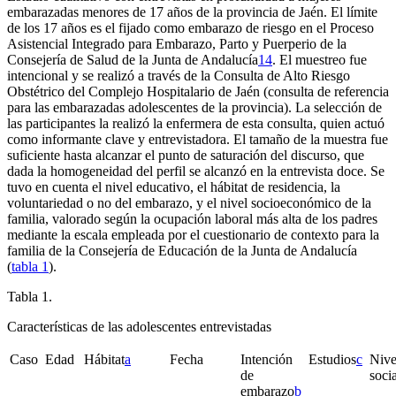
embarazadas menores de 17 años de la provincia de Jaén. El límite
de los 17 años es el fijado como embarazo de riesgo en el Proceso
Asistencial Integrado para Embarazo, Parto y Puerperio de la
Consejería de Salud de la Junta de Andalucía
14
. El muestreo fue
intencional y se realizó a través de la Consulta de Alto Riesgo
Obstétrico del Complejo Hospitalario de Jaén (consulta de referencia
para las embarazadas adolescentes de la provincia). La selección de
las participantes la realizó la enfermera de esta consulta, quien actuó
como informante clave y entrevistadora. El tamaño de la muestra fue
suficiente hasta alcanzar el punto de saturación del discurso, que
dada la homogeneidad del perfil se alcanzó en la entrevista doce. Se
tuvo en cuenta el nivel educativo, el hábitat de residencia, la
voluntariedad o no del embarazo, y el nivel socioeconómico de la
familia, valorado según la ocupación laboral más alta de los padres
mediante la escala empleada por el cuestionario de contexto para la
familia de la Consejería de Educación de la Junta de Andalucía
(
tabla 1
).
Tabla 1.
Características de las adolescentes entrevistadas
Caso
Edad
Hábitat
a
Fecha
Intención
Estudios
c
Nive
de
socia
embarazo
b