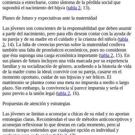
comienza a estrecharse, como síntoma de la pérdida social que
supondrá el nacimiento del hijo/a (
tabla 2
, 13).
Planes de futuro y expectativas ante la maternidad
Las jóvenes son conscientes de la responsabilidad que deben asumir
a partir del nacimiento, pero para ello desean contar con la ayuda de
su pareja y de su madre en el cuidado y la crianza del niño/a (
tabla
2
, 14). La falta de creencias previas sobre la maternidad conlleva
también una falta de pronósticos económicos, pues no consideran
que ésta suponga una carga económica importante (
tabla 2
, 15). En
sus planes de futuro incluyen una vida marcada por su experiencia
familiar y su socialización de género, acudiendo a la historia de vida
de la madre como la ideal; convivir con su pareja, casarse en el
momento oportuno, cuidar de sus hijos/as y ser felices. El
matrimonio se plantea como una meta no impuesta a medio o largo
plazo. Sin embargo, la convivencia sí parece impuesta y sería el
paso previo a la unión legal (
tabla 2
, 16).
Propuestas de atención y estrategias
Las jóvenes se limitan a aconsejar a chicas de su edad y no aportan
estrategias claras. Recomiendan el uso de métodos anticonceptivos y
aconsejan reflexionar lo que desean en cada momento, pero al
mismo tiempo entienden que cualquier opción es individual y