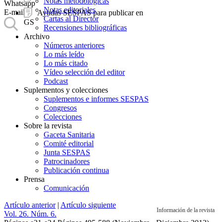
Notas metodológicas
Whatsapp
Notas editoriales
E-mail
Ayudas SESPAS para publicar en
Cartas al Director
GS
Recensiones bibliográficas
Archivo
Números anteriores
Lo más leído
Lo más citado
Vídeo selección del editor
Podcast
Suplementos y colecciones
Suplementos e informes SESPAS
Congresos
Colecciones
Sobre la revista
Gaceta Sanitaria
Comité editorial
Junta SESPAS
Patrocinadores
Publicación continua
Prensa
Comunicación
Artículo anterior
|
Artículo siguiente
Información de la revista
Vol. 26. Núm. 6.