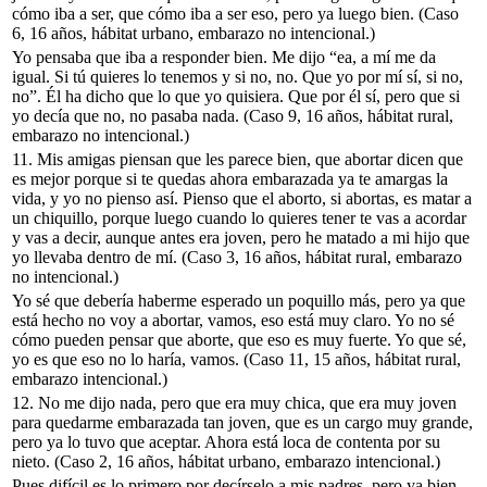
cómo iba a ser, que cómo iba a ser eso, pero ya luego bien.
(Caso
6, 16 años, hábitat urbano, embarazo no intencional.)
Yo pensaba que iba a responder bien. Me dijo “ea, a mí me da
igual. Si tú quieres lo tenemos y si no, no. Que yo por mí sí, si no,
no”. Él ha dicho que lo que yo quisiera. Que por él sí, pero que si
yo decía que no, no pasaba nada.
(Caso 9, 16 años, hábitat rural,
embarazo no intencional.)
11.
Mis amigas piensan que les parece bien, que abortar dicen que
es mejor porque si te quedas ahora embarazada ya te amargas la
vida, y yo no pienso así. Pienso que el aborto, si abortas, es matar a
un chiquillo, porque luego cuando lo quieres tener te vas a acordar
y vas a decir, aunque antes era joven, pero he matado a mi hijo que
yo llevaba dentro de mí.
(Caso 3, 16 años, hábitat rural, embarazo
no intencional.)
Yo sé que debería haberme esperado un poquillo más, pero ya que
está hecho no voy a abortar, vamos, eso está muy claro. Yo no sé
cómo pueden pensar que aborte, que eso es muy fuerte. Yo que sé,
yo es que eso no lo haría, vamos.
(Caso 11, 15 años, hábitat rural,
embarazo intencional.)
12.
No me dijo nada, pero que era muy chica, que era muy joven
para quedarme embarazada tan joven, que es un cargo muy grande,
pero ya lo tuvo que aceptar. Ahora está loca de contenta por su
nieto.
(Caso 2, 16 años, hábitat urbano, embarazo intencional.)
Pues difícil es lo primero por decírselo a mis padres, pero ya bien.