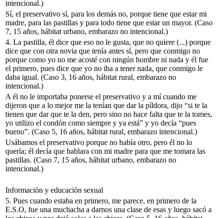
intencional.)
Sí, el preservativo sí, para los demás no, porque tiene que estar mi
madre, para las pastillas y para todo tiene que estar un mayor.
(Caso
7, 15 años, hábitat urbano, embarazo no intencional.)
4.
La pastilla, él dice que eso no le gusta, que no quiere (...) porque
dice que con otra novia que tenía antes sí, pero que conmigo no
porque como yo no me acosté con ningún hombre ni nada y él fue
el primero, pues dice que yo no iba a tener nada, que conmigo le
daba igual.
(Caso 3, 16 años, hábitat rural, embarazo no
intencional.)
A él no le importaba ponerse el preservativo y a mí cuando me
dijeron que a lo mejor me la tenían que dar la píldora, dijo “si te la
tienen que dar que te la den, pero sino no hace falta que te la tomes,
yo utilizo el condón como siempre y ya está” y yo decía “pues
bueno”.
(Caso 5, 16 años, hábitat rural, embarazo intencional.)
Usábamos el preservativo porque no había otro, pero él no lo
quería; él decía que hablara con mi madre para que me tomara las
pastillas.
(Caso 7, 15 años, hábitat urbano, embarazo no
intencional.)
Información y educación sexual
5.
Pues cuando estaba en primero, me parece, en primero de la
E.S.O, fue una muchacha a darnos una clase de esas y luego sacó a