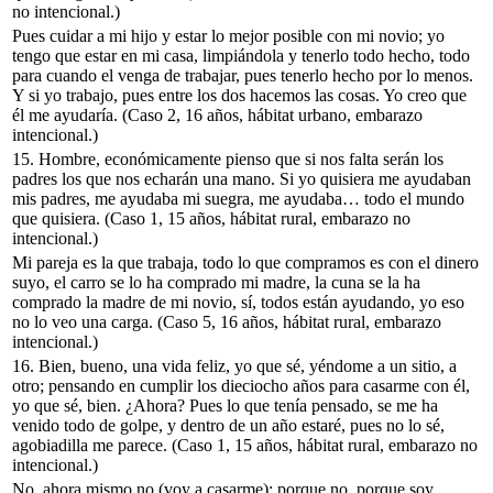
no intencional.)
Pues cuidar a mi hijo y estar lo mejor posible con mi novio; yo
tengo que estar en mi casa, limpiándola y tenerlo todo hecho, todo
para cuando el venga de trabajar, pues tenerlo hecho por lo menos.
Y si yo trabajo, pues entre los dos hacemos las cosas. Yo creo que
él me ayudaría.
(Caso 2, 16 años, hábitat urbano, embarazo
intencional.)
15.
Hombre, económicamente pienso que si nos falta serán los
padres los que nos echarán una mano. Si yo quisiera me ayudaban
mis padres, me ayudaba mi suegra, me ayudaba… todo el mundo
que quisiera.
(Caso 1, 15 años, hábitat rural, embarazo no
intencional.)
Mi pareja es la que trabaja, todo lo que compramos es con el dinero
suyo, el carro se lo ha comprado mi madre, la cuna se la ha
comprado la madre de mi novio, sí, todos están ayudando, yo eso
no lo veo una carga. (Caso 5, 16 años, hábitat rural, embarazo
intencional.)
16.
Bien, bueno, una vida feliz, yo que sé, yéndome a un sitio, a
otro; pensando en cumplir los dieciocho años para casarme con él,
yo que sé, bien. ¿Ahora? Pues lo que tenía pensado, se me ha
venido todo de golpe, y dentro de un año estaré, pues no lo sé,
agobiadilla me parece.
(Caso 1, 15 años, hábitat rural, embarazo no
intencional.)
No, ahora mismo no (voy a casarme); porque no, porque soy