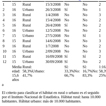
1
15
Rural
15/3/2008
No
No
2
2
16
Urbano
26/3/2008
Sí
No
1
3
16
Rural
1/4/2008
No
No
3
4
16
Rural
15/4/2008
No
No
2
5
16
Rural
26/4/2008
Sí
No
2
6
16
Urbano
12/5/2008
No
No
2
7
15
Urbano
27/5/2008
No
Sí
1
8
15
Rural
14/6/2008
No
No
3
9
16
Rural
1/7/2008
No
No
2
10
16
Urbano
2/09/2008
No
No
3
11
15
Rural
16/09/2008
Sí
Sí
2
12
15
Urbano
30/09/2008
Sí
No
2
Media
Rural:
Sí:
Sí:
1:16
edad:
58,3%Urbano:
33,3%No:
16,7%No:
58,
15,6
41,7%
66,7%
83,3%
25
años
a
El criterio para clasificar el hábitat en rural o urbano es el seguido
por el Instituto Nacional de Estadística. Hábitat rural: hasta 10.000
habitantes. Hábitat urbano: más de 10.000 habitantes.