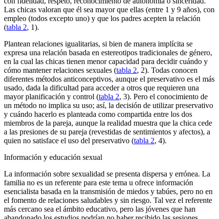
con fidelidad, respeto, reconocimiento de autonomía o sinceridad.
Las chicas valoran que él sea mayor que ellas (entre 1 y 9 años), con
empleo (todos excepto uno) y que los padres acepten la relación
(
tabla 2
, 1).
Plantean relaciones igualitarias, si bien de manera implícita se
expresa una relación basada en estereotipos tradicionales de género,
en la cual las chicas tienen menor capacidad para decidir cuándo y
cómo mantener relaciones sexuales (
tabla 2
, 2). Todas conocen
diferentes métodos anticonceptivos, aunque el preservativo es el más
usado, dada la dificultad para acceder a otros que requieren una
mayor planificación y control (
tabla 2
, 3). Pero el conocimiento de
un método no implica su uso; así, la decisión de utilizar preservativo
y cuándo hacerlo es planteada como compartida entre los dos
miembros de la pareja, aunque la realidad muestra que la chica cede
a las presiones de su pareja (revestidas de sentimientos y afectos), a
quien no satisface el uso del preservativo (
tabla 2
, 4).
Información y educación sexual
La información sobre sexualidad se presenta dispersa y errónea. La
familia no es un referente para este tema u ofrece información
esencialista basada en la transmisión de miedos y tabúes, pero no en
el fomento de relaciones saludables y sin riesgo. Tal vez el referente
más cercano sea el ámbito educativo, pero las jóvenes que han
abandonado los estudios podrían no haber recibido las sesiones