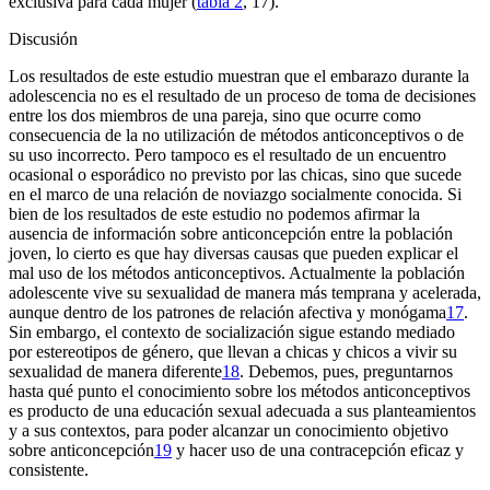
exclusiva para cada mujer (
tabla 2
, 17).
Discusión
Los resultados de este estudio muestran que el embarazo durante la
adolescencia no es el resultado de un proceso de toma de decisiones
entre los dos miembros de una pareja, sino que ocurre como
consecuencia de la no utilización de métodos anticonceptivos o de
su uso incorrecto. Pero tampoco es el resultado de un encuentro
ocasional o esporádico no previsto por las chicas, sino que sucede
en el marco de una relación de noviazgo socialmente conocida. Si
bien de los resultados de este estudio no podemos afirmar la
ausencia de información sobre anticoncepción entre la población
joven, lo cierto es que hay diversas causas que pueden explicar el
mal uso de los métodos anticonceptivos. Actualmente la población
adolescente vive su sexualidad de manera más temprana y acelerada,
aunque dentro de los patrones de relación afectiva y monógama
17
.
Sin embargo, el contexto de socialización sigue estando mediado
por estereotipos de género, que llevan a chicas y chicos a vivir su
sexualidad de manera diferente
18
. Debemos, pues, preguntarnos
hasta qué punto el conocimiento sobre los métodos anticonceptivos
es producto de una educación sexual adecuada a sus planteamientos
y a sus contextos, para poder alcanzar un conocimiento objetivo
sobre anticoncepción
19
y hacer uso de una contracepción eficaz y
consistente.