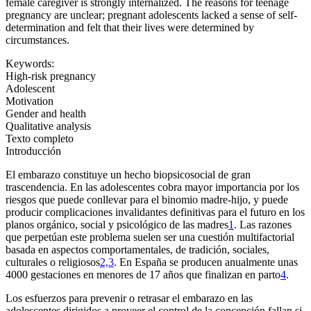
female caregiver is strongly internalized. The reasons for teenage
pregnancy are unclear; pregnant adolescents lacked a sense of self-
determination and felt that their lives were determined by
circumstances.
Keywords:
High-risk pregnancy
Adolescent
Motivation
Gender and health
Qualitative analysis
Texto completo
Introducción
El embarazo constituye un hecho biopsicosocial de gran
trascendencia. En las adolescentes cobra mayor importancia por los
riesgos que puede conllevar para el binomio madre-hijo, y puede
producir complicaciones invalidantes definitivas para el futuro en los
planos orgánico, social y psicológico de las madres
1
. Las razones
que perpetúan este problema suelen ser una cuestión multifactorial
basada en aspectos comportamentales, de tradición, sociales,
culturales o religiosos
2,3
. En España se producen anualmente unas
4000 gestaciones en menores de 17 años que finalizan en parto
4
.
Los esfuerzos para prevenir o retrasar el embarazo en las
adolescentes dirigidos a proveer el control de la concepción fallan si