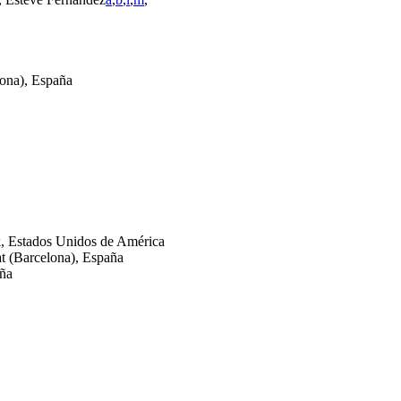
lona), España
k, Estados Unidos de América
at (Barcelona), España
aña