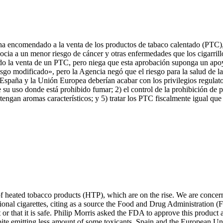
se ha encomendado a la venta de los productos de tabaco calentado (PT
ocia a un menor riesgo de cáncer y otras enfermedades que los cigarri
o la venta de un PTC, pero niega que esta aprobación suponga un apoyo 
modificado», pero la Agencia negó que el riesgo para la salud de las 
España y la Unión Europea deberían acabar con los privilegios regulato
 su uso donde está prohibido fumar; 2) el control de la prohibición de
tengan aromas característicos; y 5) tratar los PTC fiscalmente igual que l
e of heated tobacco products (HTP), which are on the rise. We are concer
tional cigarettes, citing as a source the Food and Drug Administration 
t or that it is safe. Philip Morris asked the FDA to approve this produ
despite emitting less amount of some toxicants. Spain and the European U