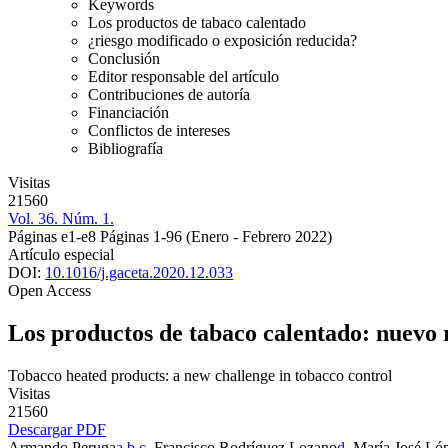
Keywords
Los productos de tabaco calentado
¿riesgo modificado o exposición reducida?
Conclusión
Editor responsable del artículo
Contribuciones de autoría
Financiación
Conflictos de intereses
Bibliografía
Visitas
21560
Vol. 36. Núm. 1.
Páginas e1-e8
Páginas 1-96
(Enero - Febrero 2022)
Artículo especial
DOI:
10.1016/j.gaceta.2020.12.033
Open Access
Los productos de tabaco calentado: nuevo r
Tobacco heated products: a new challenge in tobacco control
Visitas
21560
Descargar PDF
Armando Peruga
a
,
b
,
c
, Francisco Rodríguez Lozano
d
, María José Ló