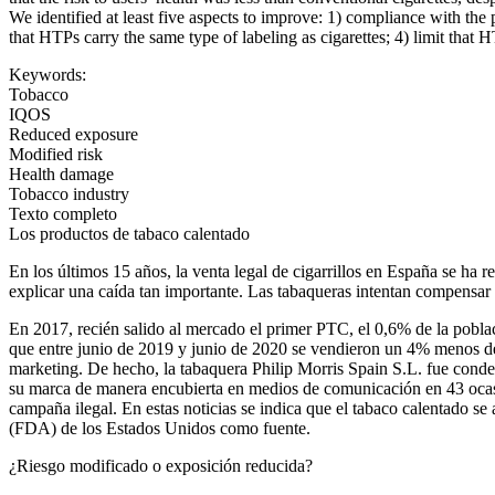
We identified at least five aspects to improve: 1) compliance with the
that HTPs carry the same type of labeling as cigarettes; 4) limit that H
Keywords:
Tobacco
IQOS
Reduced exposure
Modified risk
Health damage
Tobacco industry
Texto completo
Los productos de tabaco calentado
En los últimos 15 años, la venta legal de cigarrillos en España se ha r
explicar una caída tan importante. Las tabaqueras intentan compensar 
En 2017, recién salido al mercado el primer PTC, el 0,6% de la pobl
que entre junio de 2019 y junio de 2020 se vendieron un 4% menos de c
marketing
. De hecho, la tabaquera Philip Morris Spain S.L. fue con
su marca de manera encubierta en medios de comunicación en 43 ocas
campaña ilegal. En estas noticias se indica que el tabaco calentado s
(FDA) de los Estados Unidos como fuente.
¿Riesgo modificado o exposición reducida?