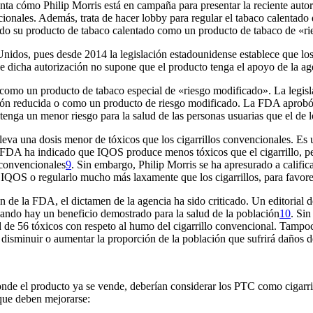
ta cómo Philip Morris está en campaña para presentar la reciente auto
cionales. Además, trata de hacer
lobby
para regular el tabaco calentado 
o su producto de tabaco calentado como un producto de tabaco de «ries
nidos, pues desde 2014 la legislación estadounidense establece que lo
e dicha autorización no supone que el producto tenga el apoyo de la ag
como un producto de tabaco especial de «riesgo modificado». La legisl
ción reducida o como un producto de riesgo modificado. La FDA aprob
tenga un menor riesgo para la salud de las personas usuarias que el de l
leva una dosis menor de tóxicos que los cigarrillos convencionales. Es
a FDA ha indicado que IQOS produce menos tóxicos que el cigarrillo, p
 convencionales
9
. Sin embargo, Philip Morris se ha apresurado a calific
IQOS o regularlo mucho más laxamente que los cigarrillos, para favorec
n de la FDA, el dictamen de la agencia ha sido criticado. Un editorial 
ando hay un beneficio demostrado para la salud de la población
10
. Si
d de 56 tóxicos con respeto al humo del cigarrillo convencional. Tamp
de disminuir o aumentar la proporción de la población que sufrirá daños 
de el producto ya se vende, deberían considerar los PTC como cigarrill
 que deben mejorarse: