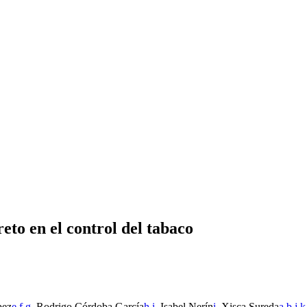
eto en el control del tabaco
pez
e
,
f
,
g
, Rodrigo Córdoba García
h
,
i
, Isabel Nerín
i
, Xisca Sureda
a
,
b
,
j
,
k