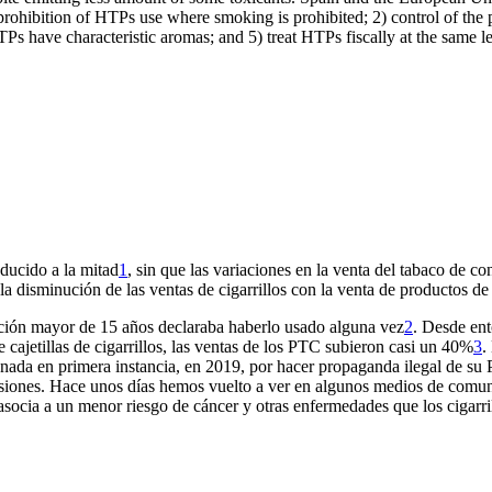
 prohibition of HTPs use where smoking is prohibited; 2) control of the
TPs have characteristic aromas; and 5) treat HTPs fiscally at the same le
educido a la mitad
1
, sin que las variaciones en la venta del tabaco de 
la disminución de las ventas de cigarrillos con la venta de productos d
ación mayor de 15 años declaraba haberlo usado alguna vez
2
. Desde ent
ajetillas de cigarrillos, las ventas de los PTC subieron casi un 40%
3
.
denada en primera instancia, en 2019, por hacer propaganda ilegal de 
iones. Hace unos días hemos vuelto a ver en algunos medios de comuni
e asocia a un menor riesgo de cáncer y otras enfermedades que los cigar