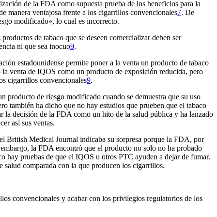
rización de la FDA como supuesta prueba de los beneficios para la
de manera ventajosa frente a los cigarrillos convencionales
7
. De
go modificado», lo cual es incorrecto.
s productos de tabaco que se deseen comercializar deben ser
encia ni que sea inocuo
9
.
ación estadounidense permite poner a la venta un producto de tabaco
ó la venta de IQOS como un producto de exposición reducida, pero
os cigarrillos convencionales
9
.
 un producto de riesgo modificado cuando se demuestra que su uso
ero también ha dicho que no hay estudios que prueben que el tabaco
ar la decisión de la FDA como un hito de la salud pública y ha lanzado
er así sus ventas.
del
British Medical Journal
indicaba su sorpresa porque la FDA, por
n embargo, la FDA encontró que el producto no solo no ha probado
oco hay pruebas de que el IQOS u otros PTC ayuden a dejar de fumar.
de salud comparada con la que producen los cigarrillos.
os convencionales y acabar con los privilegios regulatorios de los