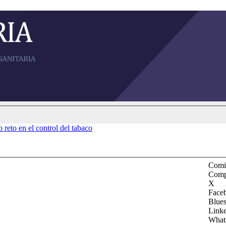
reto en el control del tabaco
Comit
Comp
X
Face
Blue
Link
What