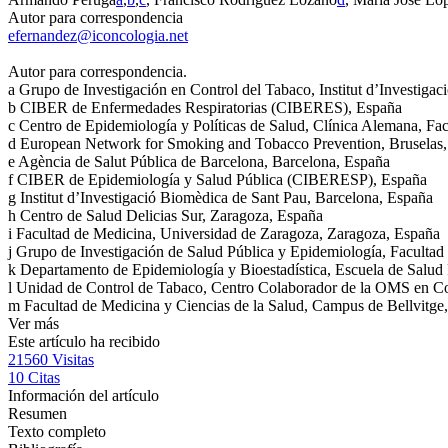
Autor para correspondencia
efernandez@iconcologia.net
Autor para correspondencia.
a
Grupo de Investigación en Control del Tabaco, Institut d’Investig
b
CIBER de Enfermedades Respiratorias (CIBERES), España
c
Centro de Epidemiología y Políticas de Salud, Clínica Alemana, Fac
d
European Network for Smoking and Tobacco Prevention, Bruselas,
e
Agència de Salut Pública de Barcelona, Barcelona, España
f
CIBER de Epidemiología y Salud Pública (CIBERESP), España
g
Institut d’Investigació Biomèdica de Sant Pau, Barcelona, España
h
Centro de Salud Delicias Sur, Zaragoza, España
i
Facultad de Medicina, Universidad de Zaragoza, Zaragoza, España
j
Grupo de Investigación de Salud Pública y Epidemiología, Facultad
k
Departamento de Epidemiología y Bioestadística, Escuela de Salud 
l
Unidad de Control de Tabaco, Centro Colaborador de la OMS en Cont
m
Facultad de Medicina y Ciencias de la Salud, Campus de Bellvitge,
Ver más
Este artículo ha recibido
21560
Visitas
10
Citas
Información del artículo
Resumen
Texto completo