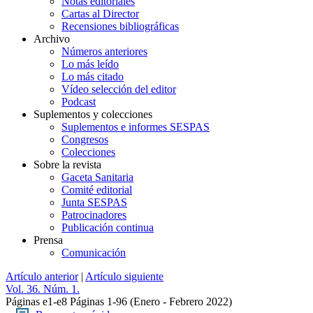
Notas editoriales
Cartas al Director
Recensiones bibliográficas
Archivo
Números anteriores
Lo más leído
Lo más citado
Vídeo selección del editor
Podcast
Suplementos y colecciones
Suplementos e informes SESPAS
Congresos
Colecciones
Sobre la revista
Gaceta Sanitaria
Comité editorial
Junta SESPAS
Patrocinadores
Publicación continua
Prensa
Comunicación
Artículo anterior
|
Artículo siguiente
Vol. 36. Núm. 1.
Páginas e1-e8
Páginas 1-96
(Enero - Febrero 2022)