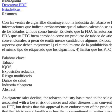
Bibliografía
Descargar PDF
Estadísticas
Resumen
Con las ventas de cigarrillos disminuyendo, la industria del tabaco 
informaciones que indican erróneamente que el tabaco calentado se as
de los Estados Unidos como fuente. Es cierto que la FDA ha autorizad
FDA que su PTC fuera aprobado como un producto de tabaco de «riesgo 
convencionales, a pesar de emitir menos cantidad de algunos tóxicos. 
aspectos que deben mejorarse: 1) el cumplimiento de la prohibición de
el mismo tipo de etiquetado que los cigarrillos; 4) limitar que los PTC 
Palabras clave:
Tabaco
IQOS
Exposición reducida
Riesgo modificado
Daños de salud
Industria tabaquera
Abstract
As cigarette sales decline, the tobacco industry has turned to the sal
associated with a lower risk of cancer and other diseases than conven
an HTP, but denies that this approval is an endorsement of the produc
that the risk to users’ health was less than conventional cigarettes, 