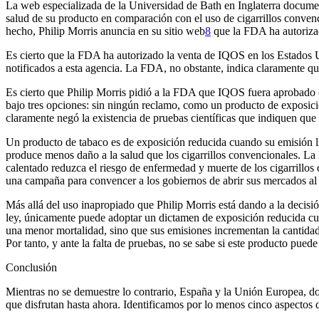
La web especializada de la Universidad de Bath en Inglaterra documen
salud de su producto en comparación con el uso de cigarrillos conven
hecho, Philip Morris anuncia en su sitio web
8
que la FDA ha autorizad
Es cierto que la FDA ha autorizado la venta de IQOS en los Estados U
notificados a esta agencia. La FDA, no obstante, indica claramente qu
Es cierto que Philip Morris pidió a la FDA que IQOS fuera aprobado 
bajo tres opciones: sin ningún reclamo, como un producto de exposi
claramente negó la existencia de pruebas científicas que indiquen que 
Un producto de tabaco es de exposición reducida cuando su emisión l
produce menos daño a la salud que los cigarrillos convencionales. L
calentado reduzca el riesgo de enfermedad y muerte de los cigarrillos
una campaña para convencer a los gobiernos de abrir sus mercados al 
Más allá del uso inapropiado que Philip Morris está dando a la decisió
ley, únicamente puede adoptar un dictamen de exposición reducida cu
una menor mortalidad, sino que sus emisiones incrementan la cantida
Por tanto, y ante la falta de pruebas, no se sabe si este producto pue
Conclusión
Mientras no se demuestre lo contrario, España y la Unión Europea, don
que disfrutan hasta ahora. Identificamos por lo menos cinco aspectos