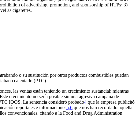
 prohibition of advertising, promotion, and sponsorship of HTPs; 3)
vel as cigarettes.
contrabando o su sustitución por otros productos combustibles puedan
e tabaco calentado (PTC).
onces, las ventas están teniendo un crecimiento sustancial: mientras
 Este crecimiento no sería posible sin una agresiva campaña de
su PTC IQOS. La sentencia consideró probado
4
que la empresa publicitó
cación reportajes e informaciones
5,6
que nos han recordado aquella
rillos convencionales, citando a la Food and Drug Administration