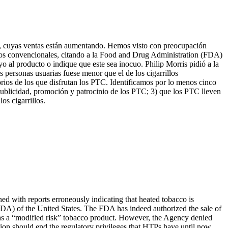
C), cuyas ventas están aumentando. Hemos visto con preocupación
llos convencionales, citando a la Food and Drug Administration (FDA)
al producto o indique que este sea inocuo. Philip Morris pidió a la
personas usuarias fuese menor que el de los cigarrillos
rios de los que disfrutan los PTC. Identificamos por lo menos cinco
 publicidad, promoción y patrocinio de los PTC; 3) que los PTC lleven
os cigarrillos.
ned with reports erroneously indicating that heated tobacco is
(FDA) of the United States. The FDA has indeed authorized the sale of
ct as a “modified risk” tobacco product. However, the Agency denied
nion should end the regulatory privileges that HTPs have until now.