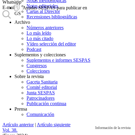
Notas metodológicas
Whatsapp
Notas editoriales
E-mail
Ayudas SESPAS para publicar en
Cartas al Director
GS
Recensiones bibliográficas
Archivo
Números anteriores
Lo más leído
Lo más citado
Vídeo selección del editor
Podcast
Suplementos y colecciones
Suplementos e informes SESPAS
Congresos
Colecciones
Sobre la revista
Gaceta Sanitaria
Comité editorial
Junta SESPAS
Patrocinadores
Publicación continua
Prensa
Comunicación
Artículo anterior
|
Artículo siguiente
Información de la revista
Vol. 38.