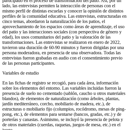
participado en el proceso de transformación del patio. Así, por un
lado, las entrevistas permiten la interacción de personas con el
mismo perfil de distintas escuelas y conocer la opinión de distintos
perfiles de la comunidad educativa. Las entrevistas, estructuradas en
cinco temas, abordaron la naturalización de los patios, el
aprovechamiento de los espacios como áreas de aprendizaje, el uso
del patio y las interacciones sociales (con perspectiva de género y
edad), los usos comunitarios del patio y la valoración de las
transformaciones. Las entrevistas se realizaron en enero de 2022,
tuvieron una duración de 60-90 minutos y fueron dirigidas por una
persona moderadora, en presencia de una observadora. Todas las
entrevistas fueron grabadas en audio con el consentimiento previo
de las personas participantes.
Variables de estudio
En las fichas de registro se recogió, para cada área, información
sobre los elementos del entorno. Las variables incluidas fueron la
presencia de suelo no cementado (sablón, caucho u otros materiales
blandos), de elementos de naturalización (como árboles, plantas,
jardín mediterráneo, corcho, mobiliario de madera, etc.), de
estructuras o mobiliario fijo (columpios, rocódromo, mesas de ping-
pong, etc.), de elementos para sentarse (bancos, gradas, etc.) y de
porterías y canastas. Asimismo, se incluyó la presencia de pelota y
de otros materiales (cuerdas, raquetas, juegos de mesa, etc.) en el
juego.