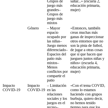
Grupos de
saltar...» (escuela 2,
juego más
educación primaria,
grandes–
mujer)
Grupos de
juego más
mixtos
Género
– Mayor
«Entonces, también
espacio
creas muchas más
ocupado por
ganas de inspeccionar
las niñas–
otros entornos que no
Juego menos
son la pista de futbol,
diferenciado–
de jugar a otras cosas
Espacios del
que sí que hacen que
patio más
jueguen juntos niñas y
mixtos–
niños» (escuela 4,
Menos
educación primaria,
conflictos por
mujer)
compartir el
patio
Impacto
Impacto
– Limitación
«Con el tema COVID,
COVID-19
COVID-19
en las
como lo estamos
relaciones
haciendo con grupos
sociales y los
burbuja, quiero decir,
juegos en el
no hemos tenido
recreo–
tiempo para que los