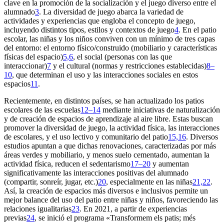
clave en la promoción de la socialización y el juego diverso entre el
alumnado
3
. La diversidad de juego abarca la variedad de
actividades y experiencias que engloba el concepto de juego,
incluyendo distintos tipos, estilos y contextos de juego
4
. En el patio
escolar, las niñas y los niños conviven con un mínimo de tres capas
del entorno: el entorno físico/construido (mobiliario y características
físicas del espacio)
5,6
, el social (personas con las que
interaccionar)
7
y el cultural (normas y restricciones establecidas)
8–
10
, que determinan el uso y las interacciones sociales en estos
espacios
11
.
Recientemente, en distintos países, se han actualizado los patios
escolares de las escuelas
12–14
mediante iniciativas de naturalización
y de creación de espacios de aprendizaje al aire libre. Estas buscan
promover la diversidad de juego, la actividad física, las interacciones
de escolares, y el uso lectivo y comunitario del patio
15,16
. Diversos
estudios apuntan a que dichas renovaciones, caracterizadas por más
áreas verdes y mobiliario, y menos suelo cementado, aumentan la
actividad física, reducen el sedentarismo
17–20
y aumentan
significativamente las interacciones positivas del alumnado
(compartir, sonreír, jugar, etc.)
20
, especialmente en las niñas
21,22
.
Así, la creación de espacios más diversos e inclusivos permite un
mejor balance del uso del patio entre niñas y niños, favoreciendo las
relaciones igualitarias
23
. En 2021, a partir de experiencias
previas
24
, se inició el programa «Transformem els patis; més