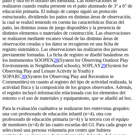
patio y otra en el horario del mediodía. Las observaciones se
realizaron cuando estaba presente en el patio alumnado de 3° a 6° de
educación primaria. El trabajo de campo siguió un protocolo
estructurado, dividiendo los patios en distintas áreas de observación,
la cual se realizó teniendo en cuenta las características físicas del
patio, las distintas zonas de juego disponibles y la presencia de
distintos elementos o materiales de construcción. Las observaciones
se realizaron mediante escaneo visual de las distintas áreas de
observación creadas y los datos se recogieron en una ficha de
registro sistemático. Las observaciones las realizaron dos personas
previamente formadas. La ficha de registro se diseñó basándose en
los instrumentos SOOPEN
28
(System for Observing Outdoor Play
Environments in Neighborhood schools),
SOPLAY
29
(System for
Observing Play and Leisure Activity in Youth)
y
SOPARC
30
(System for Observing Play and Recreation in
Communities)
en cuanto al registro del tipo de actividad realizada, la
actividad física y la composición de los grupos observados. Además,
el registro incluyó información relacionada con los elementos del
entorno o el uso de materiales y equipamiento, que se añadió
ad hoc.
Para la evaluación cualitativa se realizaron tres entrevistas grupales:
una con profesorado de educación infantil (n
=
4), otra con
profesorado de educación primaria (n
=
4) y la tercera con el equipo
de monitores (n
=
4) de las cuatro escuelas del GI. Para cada grupo se
seleccionó una persona voluntaria por centro que hubiera