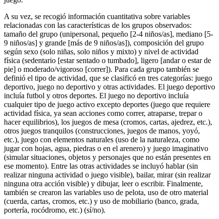
A su vez, se recogió información cuantitativa sobre variables
relacionadas con las características de los grupos observados:
tamaño del grupo (unipersonal, pequeño [2-4 niños/as], mediano [5-
9 niños/as] y grande [más de 9 niños/as]), composición del grupo
según sexo (solo niñas, solo niños y mixto) y nivel de actividad
física (sedentario [estar sentado o tumbado], ligero [andar o estar de
pie] o moderado/vigoroso [correr]). Para cada grupo también se
definió el tipo de actividad, que se clasificó en tres categorías: juego
deportivo, juego no deportivo y otras actividades. El juego deportivo
incluía futbol y otros deportes. El juego no deportivo incluía
cualquier tipo de juego activo excepto deportes (juego que requiere
actividad física, ya sean acciones como correr, atraparse, trepar o
hacer equilibrios), los juegos de mesa (cromos, cartas, ajedrez, etc.),
otros juegos tranquilos (construcciones, juegos de manos, yoyó,
etc.), juego con elementos naturales (uso de la naturaleza, como
jugar con hojas, agua, piedras o en el arenero) y juego imaginativo
(simular situaciones, objetos y personajes que no están presentes en
ese momento). Entre las otras actividades se incluyó hablar (sin
realizar ninguna actividad o juego visible), bailar, mirar (sin realizar
ninguna otra acción visible) y dibujar, leer o escribir. Finalmente,
también se crearon las variables uso de pelota, uso de otro material
(cuerda, cartas, cromos, etc.) y uso de mobiliario (banco, grada,
portería, rocódromo, etc.) (sí/no).