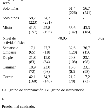
sexo
Solo niñas
-
-
61,4
56,7
(226)
(241)
Solo niños
58,7
54,2
-
-
(223)
(231)
Mixto
41,3
45,8
38,6
43,3
(157)
(195)
(142)
(184)
Nivel de
<
0,05
0,02
actividad física
Sentarse o
17,1
27,7
32,6
36,7
tumbarse
(65)
(118)
(120)
(156)
De pie
21,8
15,0
29,3
23,1
(83)
(64)
(108)
(98)
Caminar
18,9
23,0
16,8
23,1
(72)
(98)
(62)
(98)
Correr
42,1
34,3
21,2
17,2
(160)
(146)
(78)
(73)
GC: grupo de comparación; GI: grupo de intervención.
a
Prueba ji al cuadrado.