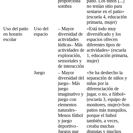
proporciona
patio. Los niños [...]
sombra
no tenían sitio para
sentarse en el patio»
(escuela 4, educación
primaria, mujer)
Uso del patio
Uso del
– Mayor
«Está todo muy
en horario
espacio
diversidad de
diversificado y los
escolar
actividades
espacios ofrecen
lúdicas– Más
diferentes tipos de
actividades de
actividades» (escuela
exploración,
1, educación primaria,
sensoriales y
mujer)
de interacción
Juego
– Mayor
«Se ha deshecho la
diversidad del
separación de niños y
juego– Más
niñas por la
juego
diferenciación de
imaginativo y
jugar, o no, a fútbol»
juego con
(escuela 3, equipo de
elementos
monitores, mujer)«Son
naturales–
patios más tranquilos,
Menos fútbol
porque el futbol
y juego
también, a veces,
deportivo–
creaba muchas
Juegos que
disputas y muchos