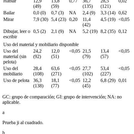
Hablar
12,9
13,8
0,77
36,7
28,5
0,02
(49)
(59)
(135)
(121)
Bailar
0,0 (0)
0,7 (3)
NA
2,4 (9)
3,3 (14)
0,62
Mirar
7,9 (30)
5,4 (23)
0,20
11,4
4,5 (19)
<
0,05
(42)
Dibujar, leer o
0,5 (2)
2,1 (9)
NA
5,2 (19)
8,2 (35)
0,12
escribir
Uso del material y mobiliario disponible
Uso del
24,2
12,0
<
0,05
21,5
13,4
<
0,05
material (sin
(92)
(51)
(79)
(57)
pelota)
Uso del
28,4
63,6
<
0,05
27,7
53,4
<
0,05
mobiliario
(108)
(271)
(102)
(227)
Uso de pelota
36,3
18,1
<
0,05
12,2
6,8 (29)
0,01
(138)
(77)
(45)
GC: grupo de comparación; GI: grupo de intervención; NA: no
aplicable.
a
Prueba ji al cuadrado.
b