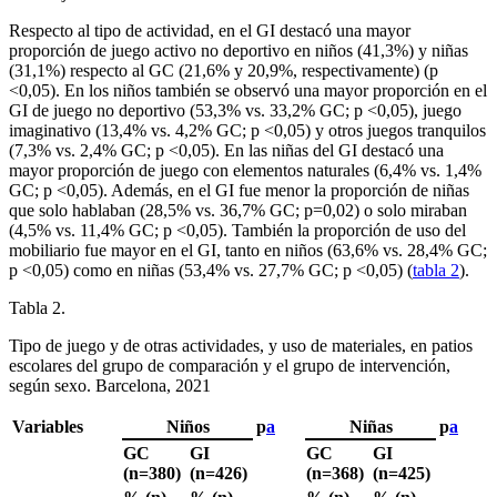
Respecto al tipo de actividad, en el GI destacó una mayor
proporción de juego activo no deportivo en niños (41,3%) y niñas
(31,1%) respecto al GC (21,6% y 20,9%, respectivamente) (p
<
0,05). En los niños también se observó una mayor proporción en el
GI de juego no deportivo (53,3% vs. 33,2% GC; p <
0,05), juego
imaginativo (13,4% vs. 4,2% GC; p <
0,05) y otros juegos tranquilos
(7,3% vs. 2,4% GC; p <
0,05). En las niñas del GI destacó una
mayor proporción de juego con elementos naturales (6,4% vs. 1,4%
GC; p <
0,05). Además, en el GI fue menor la proporción de niñas
que solo hablaban (28,5% vs. 36,7% GC; p
=
0,02) o solo miraban
(4,5% vs. 11,4% GC; p <
0,05). También la proporción de uso del
mobiliario fue mayor en el GI, tanto en niños (63,6% vs. 28,4% GC;
p <
0,05) como en niñas (53,4% vs. 27,7% GC; p <
0,05) (
tabla 2
).
Tabla 2.
Tipo de juego y de otras actividades, y uso de materiales, en patios
escolares del grupo de comparación y el grupo de intervención,
según sexo. Barcelona, 2021
Variables
Niños
p
a
Niñas
p
a
GC
GI
GC
GI
(n
=
380)
(n
=
426)
(n
=
368)
(n
=
425)