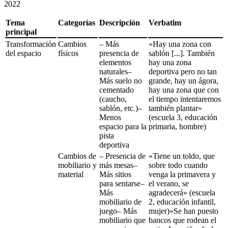
2022
Tema
Categorías
Descripción
Verbatim
principal
Transformación
Cambios
– Más
«Hay una zona con
del espacio
físicos
presencia de
sablón [...]. También
elementos
hay una zona
naturales–
deportiva pero no tan
Más suelo no
grande, hay un ágora,
cementado
hay una zona que con
(caucho,
el tiempo intentaremos
sablón, etc.)–
también plantar»
Menos
(escuela 3, educación
espacio para la
primaria, hombre)
pista
deportiva
Cambios de
– Presencia de
«Tiene un toldo, que
mobiliario y
más mesas–
sobre todo cuando
material
Más sitios
venga la primavera y
para sentarse–
el verano, se
Más
agradecerá» (escuela
mobiliario de
2, educación infantil,
juego– Más
mujer)«Se han puesto
mobiliario que
bancos que rodean el