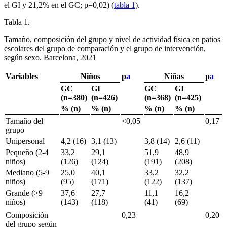
el GI y 21,2% en el GC; p
=
0,02) (
tabla 1
).
Tabla 1.
Tamaño, composición del grupo y nivel de actividad física en patios
escolares del grupo de comparación y el grupo de intervención,
según sexo. Barcelona, 2021
Variables
Niños
p
a
Niñas
p
a
GC
GI
GC
GI
(n
=
380)
(n
=
426)
(n
=
368)
(n
=
425)
% (n)
% (n)
% (n)
% (n)
Tamaño del
<
0,05
0,17
grupo
Unipersonal
4,2 (16)
3,1 (13)
3,8 (14)
2,6 (11)
Pequeño (2-4
33,2
29,1
51,9
48,9
niños)
(126)
(124)
(191)
(208)
Mediano (5-9
25,0
40,1
33,2
32,2
niños)
(95)
(171)
(122)
(137)
Grande (>9
37,6
27,7
11,1
16,2
niños)
(143)
(118)
(41)
(69)
Composición
0,23
0,20
del grupo según