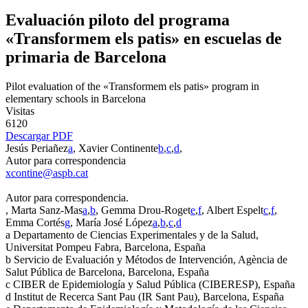
Evaluación piloto del programa
«Transformem els patis» en escuelas de
primaria de Barcelona
Pilot evaluation of the «Transformem els patis» program in
elementary schools in Barcelona
Visitas
6120
Descargar PDF
Jesús Periañez
a
, Xavier Continente
b
,
c
,
d
,
Autor para correspondencia
xcontine@aspb.cat
Autor para correspondencia.
, Marta Sanz-Mas
a
,
b
, Gemma Drou-Roget
e
,
f
, Albert Espelt
c
,
f
,
Emma Cortés
g
, María José López
a
,
b
,
c
,
d
a
Departamento de Ciencias Experimentales y de la Salud,
Universitat Pompeu Fabra, Barcelona, España
b
Servicio de Evaluación y Métodos de Intervención, Agència de
Salut Pública de Barcelona, Barcelona, España
c
CIBER de Epidemiología y Salud Pública (CIBERESP), España
d
Institut de Recerca Sant Pau (IR Sant Pau), Barcelona, España