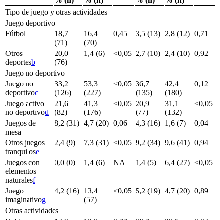
% (n)
% (n)
% (n)
% (n)
Tipo de juego y otras actividades
Juego deportivo
Fútbol
18,7
16,4
0,45
3,5 (13)
2,8 (12)
0,71
(71)
(70)
Otros
20,0
1,4 (6)
<
0,05
2,7 (10)
2,4 (10)
0,92
deportes
b
(76)
Juego no deportivo
Juego no
33,2
53,3
<
0,05
36,7
42,4
0,12
deportivo
c
(126)
(227)
(135)
(180)
Juego activo
21,6
41,3
<
0,05
20,9
31,1
<
0,05
no deportivo
d
(82)
(176)
(77)
(132)
Juegos de
8,2 (31)
4,7 (20)
0,06
4,3 (16)
1,6 (7)
0,04
mesa
Otros juegos
2,4 (9)
7,3 (31)
<
0,05
9,2 (34)
9,6 (41)
0,94
tranquilos
e
Juegos con
0,0 (0)
1,4 (6)
NA
1,4 (5)
6,4 (27)
<
0,05
elementos
naturales
f
Juego
4,2 (16)
13,4
<
0,05
5,2 (19)
4,7 (20)
0,89
imaginativo
g
(57)
Otras actividades