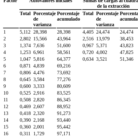
Factor
Autovalores iniciales
Sumas de cargas al cuadr
de la extracción
Total
Porcentaje
Porcentaje
Total
Porcentaje
Porcenta
de
acumulado
de
acumul
varianza
varianza
1
5,112
28,398
28,398
4,405
24,474
24,474
2
2,802
15,566
43,964
2,516
13,979
38,453
3
1,374
7,636
51,600
0,967
5,371
43,823
4
1,253
6,961
58,561
0,720
4,002
47,825
5
1,047
5,816
64,377
0,634
3,521
51,346
6
0,871
4,839
69,216
7
0,806
4,476
73,692
8
0,645
3,584
77,276
9
0,600
3,333
80,609
10
0,525
2,916
83,525
11
0,508
2,820
86,345
12
0,469
2,607
88,952
13
0,418
2,320
91,273
14
0,390
2,168
93,440
15
0,360
2,001
95,442
16
0,311
1,729
97,171