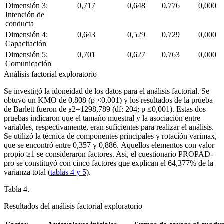
Dimensión 3:
0,717
0,648
0,776
0,000
Intención de
conducta
Dimensión 4:
0,643
0,529
0,729
0,000
Capacitación
Dimensión 5:
0,701
0,627
0,763
0,000
Comunicación
Análisis factorial exploratorio
Se investigó la idoneidad de los datos para el análisis factorial. Se
obtuvo un KMO de 0,808 (p <
0,001) y los resultados de la prueba
de Barlett fueron de χ
2
=
1298,789 (df: 204; p ≤0,001). Estas dos
pruebas indicaron que el tamaño muestral y la asociación entre
variables, respectivamente, eran suficientes para realizar el análisis.
Se utilizó la técnica de componentes principales y rotación
varimax,
que se encontró entre 0,357 y 0,886. Aquellos elementos con valor
propio ≥1 se consideraron factores. Así, el cuestionario PROPAD-
pro se constituyó con cinco factores que explican el 64,377% de la
varianza total (
tablas 4 y 5
).
Tabla 4.
Resultados del análisis factorial exploratorio