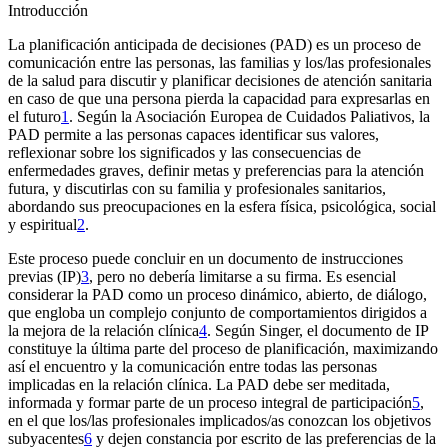
Introducción
La planificación anticipada de decisiones (PAD) es un proceso de
comunicación entre las personas, las familias y los/las profesionales
de la salud para discutir y planificar decisiones de atención sanitaria
en caso de que una persona pierda la capacidad para expresarlas en
el futuro
1
. Según la Asociación Europea de Cuidados Paliativos, la
PAD permite a las personas capaces identificar sus valores,
reflexionar sobre los significados y las consecuencias de
enfermedades graves, definir metas y preferencias para la atención
futura, y discutirlas con su familia y profesionales sanitarios,
abordando sus preocupaciones en la esfera física, psicológica, social
y espiritual
2
.
Este proceso puede concluir en un documento de instrucciones
previas (IP)
3
, pero no debería limitarse a su firma. Es esencial
considerar la PAD como un proceso dinámico, abierto, de diálogo,
que engloba un complejo conjunto de comportamientos dirigidos a
la mejora de la relación clínica
4
. Según Singer, el documento de IP
constituye la última parte del proceso de planificación, maximizando
así el encuentro y la comunicación entre todas las personas
implicadas en la relación clínica. La PAD debe ser meditada,
informada y formar parte de un proceso integral de participación
5
,
en el que los/las profesionales implicados/as conozcan los objetivos
subyacentes
6
y dejen constancia por escrito de las preferencias de la