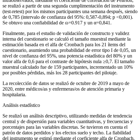
intraobservador, mediante el coeficiente de correlación de Pearson,
se realizó a partir de una segunda cumplimentación del instrumento
(test-retest) por los mismos participantes una semana después, siendo
de 0,785 (intervalo de confianza del 95%: 0,587-0,894; p <
0,001).
Se obtuvo una confiabilidad de ɷ
=
0.917 y un α
=
0,841.
Finalmente, para el estudio de validación de constructo y validez
interna del cuestionario se calculó el tamaño muestral mediante la
estimación basada en el alfa de Cronbach para los 21 ítems del
cuestionario, asumiendo una probabilidad de error tipo I de 0,05, un
nivel de confianza del 95%, una potencia estadística del 80% y un
valor alfa de 0,6 para el contraste de hipótesis nula ≥0,7. El tamaño
muestral calculado fue de 159 participantes, incrementado un 10%
por posibles pérdidas, más los 28 participantes del pilotaje.
La recolección de datos se realizó de octubre de 2019 a mayo de
2020, entre médicos/as y enfermeras/os de atención primaria y
hospitalaria.
Análisis estadístico
Se realizó un análisis descriptivo, utilizando medidas de tendencia
central y de dispersión para variables cuantitativas, y frecuencias y
porcentajes para las variables discretas. Se tuvieron en cuenta el
patrón de datos perdidos y los efectos suelo y techo. La fiabilidad
del instrumento se estimó mediante el coeficiente alfa de Cronbach.