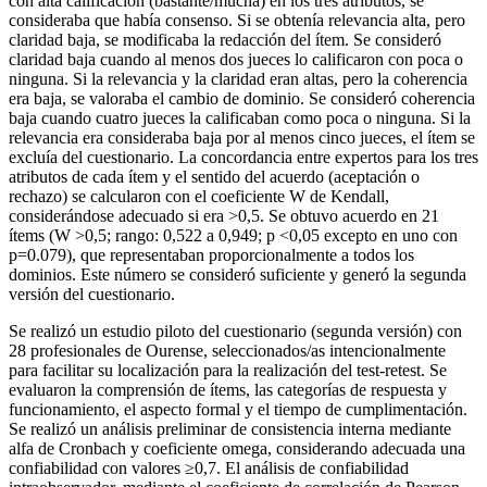
con alta calificación (bastante/mucha) en los tres atributos, se
consideraba que había consenso. Si se obtenía relevancia alta, pero
claridad baja, se modificaba la redacción del ítem. Se consideró
claridad baja cuando al menos dos jueces lo calificaron con poca o
ninguna. Si la relevancia y la claridad eran altas, pero la coherencia
era baja, se valoraba el cambio de dominio. Se consideró coherencia
baja cuando cuatro jueces la calificaban como poca o ninguna. Si la
relevancia era consideraba baja por al menos cinco jueces, el ítem se
excluía del cuestionario. La concordancia entre expertos para los tres
atributos de cada ítem y el sentido del acuerdo (aceptación o
rechazo) se calcularon con el coeficiente W de Kendall,
considerándose adecuado si era >
0,5. Se obtuvo acuerdo en 21
ítems (W >
0,5; rango: 0,522 a 0,949; p <
0,05 excepto en uno con
p
=
0.079), que representaban proporcionalmente a todos los
dominios. Este número se consideró suficiente y generó la segunda
versión del cuestionario.
Se realizó un estudio piloto del cuestionario (segunda versión) con
28 profesionales de Ourense, seleccionados/as intencionalmente
para facilitar su localización para la realización del test-retest. Se
evaluaron la comprensión de ítems, las categorías de respuesta y
funcionamiento, el aspecto formal y el tiempo de cumplimentación.
Se realizó un análisis preliminar de consistencia interna mediante
alfa de Cronbach y coeficiente omega, considerando adecuada una
confiabilidad con valores ≥
0,7. El análisis de confiabilidad