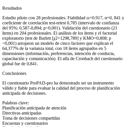
Resultados
Estudio piloto con 28 profesionales. Fiabilidad ɷ
=
0.917, α
=
0, 841 y
coeficiente de correlación test-retest 0,785 (intervalo de confianza
del 95%: 0,587-0,894; p
<
0,001). Validación del cuestionario (21
ítems) en 204 profesionales. El análisis de los ítems y el factorial
exploratorio (test de Barlett [χ
2
=
1298,789] y KMO
=
0,808; p
<
0,001) arrojaron un modelo de cinco factores que explican el
64,377% de la varianza total, con 18 ítems agrupados en 5
dimensiones (información, preferencias, intención de conducta,
capacitación y comunicación). El alfa de Cronbach del cuestionario
global fue de 0,841.
Conclusiones
El cuestionario ProPAD-pro ha demostrado ser un instrumento
válido y fiable para evaluar la calidad del proceso de planificación
anticipada de decisiones.
Palabras clave:
Planificación anticipada de atención
Directivas anticipadas
Toma de decisiones compartidas
Encuestas y cuestionarios