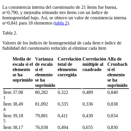
La consistencia interna del cuestionario de 21 ítems fue buena,
α
=
0,790, y mejoraba retirando tres ítems con un índice de
homogeneidad bajo. Así, se obtuvo un valor de consistencia interna
α
=
0,841 para 18 elementos (
tabla 2
).
Tabla 2.
Valores de los índices de homogeneidad de cada ítem e índice de
fiabilidad del cuestionario reducido al eliminar cada ítem
Media de
Varianza
Correlación
Correlación
Alfa de
escala si el
de escala
total de
múltiple al
Cronbach
elemento
si el
elementos
cuadrado
si el
se ha
elemento
corregida
elemento
suprimido
se ha
se ha
suprimido
suprimido
Ítem
37,98
80,282
0,322
0,489
0,840
1
Ítem
38,49
81,092
0,335
0,336
0,838
4
Ítem
39,18
79,881
0,411
0,430
0,834
5
Ítem
38,17
76,038
0,494
0,655
0,830