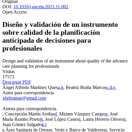
Original
DOI:
10.1016/j.gaceta.2021.11.002
Open Access
Diseño y validación de un instrumento
sobre calidad de la planificación
anticipada de decisiones para
profesionales
Design and validation of an instrument about quality of the advance
care planning for professionals
Visitas
17573
Descargar PDF
Ángel Alfredo Martínez Ques
a
,
b
, Beatriz Braña Marcos
c
,
d
,
e
,
Autor para correspondencia
xbebramar@gmail.com
Autora para correspondencia.
, Concepción Martín Arribas
f
, Miriam Vázquez Campo
g
, José
María Rumbo Prieto
h
, José López Castro
i
, Laura Herrero Olivera
j
,
Juan Gómez Salgado
k
,
l
a
Área Sanitaria de Orense, Verín y Barco de Valdeorras, Servicio