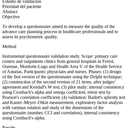
Estudio de validación
Prioridad del paciente
Abstract
Objective
To develop a questionnaire aimed to measure the quality of the
advance care planning process in healthcare professionals and to
assess its psychometric quality.
Method
Instrumental questionnaire validation study. Scope: primary care
centers and outpatients clinics from general hospitals in Ferrol,
Ourense, Monforte-Lugo and Health Area V of the Health Service
of Asturias. Participants: physicians and nurses. Phases: (1) design
of the first version of the questionnaire using the Delphi technique;
(2) construction of the second version of 21 items, after judges’
agreement and Kendall's
W
test; (3) pilot study: internal consistency
using Cronbach's alpha and omega coefficient, retest–test by
Pearson's correlation coefficient; (4) validation: Barlett's spherity test
and Kaiser–Meyer–Olkin measurement, exploratory factor analysis
with varimax rotation and study of the dimensions of the
questionnaire (number, CCI and correlation), internal consistency
using Cronbach's alpha.
Results