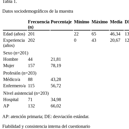
Tabla 1.
Datos sociodemográficos de la muestra
Frecuencia
Porcentaje
Mínimo
Máximo
Media
D
(n)
Edad (años)
201
22
65
46,34
1
Experiencia
202
0
43
20,67
1
(años)
Sexo (n
=
201)
Hombre
44
21,81
Mujer
157
78,19
Profesión (n
=
203)
Médico/a
88
43,28
Enfermero/a
115
56,72
Nivel asistencial (n
=
203)
Hospital
71
34,98
AP
132
66,02
AP: atención primaria; DE: desviación estándar.
Fiabilidad y consistencia interna del cuestionario