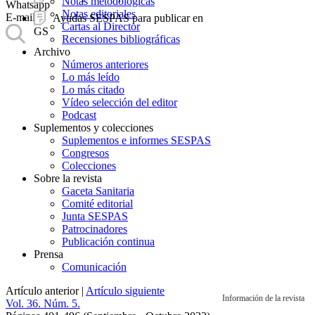
Notas metodológicas
Whatsapp
Notas editoriales
E-mail
Ayudas SESPAS para publicar en
Cartas al Director
GS
Recensiones bibliográficas
Archivo
Números anteriores
Lo más leído
Lo más citado
Vídeo selección del editor
Podcast
Suplementos y colecciones
Suplementos e informes SESPAS
Congresos
Colecciones
Sobre la revista
Gaceta Sanitaria
Comité editorial
Junta SESPAS
Patrocinadores
Publicación continua
Prensa
Comunicación
Artículo anterior
|
Artículo siguiente
Información de la revista
Vol. 36. Núm. 5.