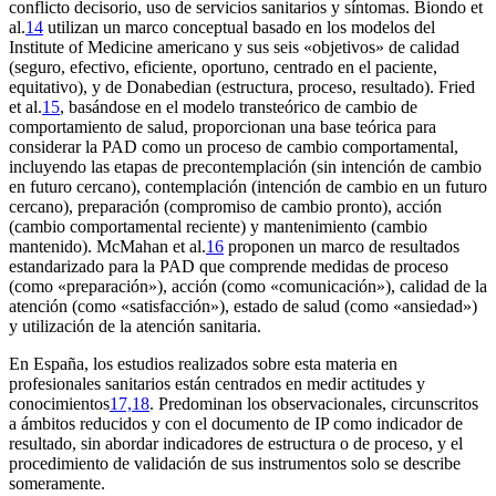
conflicto decisorio, uso de servicios sanitarios y síntomas. Biondo et
al.
14
utilizan un marco conceptual basado en los modelos del
Institute of Medicine americano y sus seis «objetivos» de calidad
(seguro, efectivo, eficiente, oportuno, centrado en el paciente,
equitativo), y de Donabedian (estructura, proceso, resultado). Fried
et al.
15
, basándose en el modelo transteórico de cambio de
comportamiento de salud, proporcionan una base teórica para
considerar la PAD como un proceso de cambio comportamental,
incluyendo las etapas de precontemplación (sin intención de cambio
en futuro cercano), contemplación (intención de cambio en un futuro
cercano), preparación (compromiso de cambio pronto), acción
(cambio comportamental reciente) y mantenimiento (cambio
mantenido). McMahan et al.
16
proponen un marco de resultados
estandarizado para la PAD que comprende medidas de proceso
(como «preparación»), acción (como «comunicación»), calidad de la
atención (como «satisfacción»), estado de salud (como «ansiedad»)
y utilización de la atención sanitaria.
En España, los estudios realizados sobre esta materia en
profesionales sanitarios están centrados en medir actitudes y
conocimientos
17,18
. Predominan los observacionales, circunscritos
a ámbitos reducidos y con el documento de IP como indicador de
resultado, sin abordar indicadores de estructura o de proceso, y el
procedimiento de validación de sus instrumentos solo se describe
someramente.