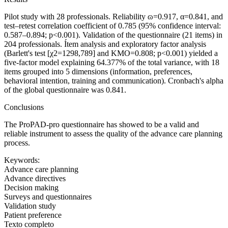
Pilot study with 28 professionals. Reliability
ɷ
=
0.917,
α
=
0.841, and
test–retest correlation coefficient of 0.785 (95% confidence interval:
0.587–0.894;
p
<
0.001). Validation of the questionnaire (21 items) in
204 professionals. Ítem analysis and exploratory factor analysis
(Barlett's test [
χ
2
=
1298,789] and KMO
=
0.808;
p
<
0.001) yielded a
five-factor model explaining 64.377% of the total variance, with 18
items grouped into 5 dimensions (information, preferences,
behavioral intention, training and communication). Cronbach's alpha
of the global questionnaire was 0.841.
Conclusions
The ProPAD-pro questionnaire has showed to be a valid and
reliable instrument to assess the quality of the advance care planning
process.
Keywords:
Advance care planning
Advance directives
Decision making
Surveys and questionnaires
Validation study
Patient preference
Texto completo