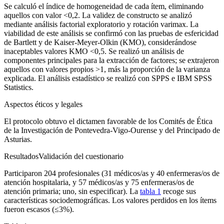
Se calculó el índice de homogeneidad de cada ítem, eliminando
aquellos con valor <
0,2. La validez de constructo se analizó
mediante análisis factorial exploratorio y rotación
varimax
. La
viabilidad de este análisis se confirmó con las pruebas de esfericidad
de Bartlett y de Kaiser-Meyer-Olkin (KMO), considerándose
inaceptables valores KMO <
0,5. Se realizó un análisis de
componentes principales para la extracción de factores; se extrajeron
aquellos con valores propios >
1, más la proporción de la varianza
explicada. El análisis estadístico se realizó con SPPS e IBM SPSS
Statistics.
Aspectos éticos y legales
El protocolo obtuvo el dictamen favorable de los Comités de Ética
de la Investigación de Pontevedra-Vigo-Ourense y del Principado de
Asturias.
Resultados
Validación del cuestionario
Participaron 204 profesionales (31 médicos/as y 40 enfermeras/os de
atención hospitalaria, y 57 médicos/as y 75 enfermeras/os de
atención primaria; uno, sin especificar). La
tabla 1
recoge sus
características sociodemográficas. Los valores perdidos en los ítems
fueron escasos (≤3%).