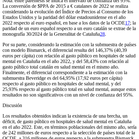
Nota: entre paréntesis se indica el intervalo de confianza del 95%.
La conversión de $PPA de 2015 a € catalanes de 2022 se realiza
considerando la evolución del Índice de Precios al Consumo de los
Estados Unidos y la paridad del dólar estadounidense en el año
2022 respecto al euro español, en base a los datos de la OCDE
17
; la
paridad de un euro español respecto a un euro catalán se extrae de la
monografía 30/2024 de la Generalitat de Cataluña
28
.
Por su parte, considerando la estimación con la submuestra de países
con modelo Bismarck, el diferencial resulta del 146,37% (40,39
euros per cápita) con relación al gasto público en hospitales de salud
mental en Cataluña en el año 2022, y del 58,43% con relación al
gasto público total catalán en salud mental en el mismo año.
Finalmente, el diferencial correspondiente a la estimación con la
submuestra Beveridge es del 64,95% (17,92 euros per cápita)
respecto al gasto público en hospitales de salud mental, y del
25,93% respecto al gasto público total en salud mental, aunque estos
resultados no son significativos con un nivel de confianza del 95%.
Discusión
Los resultados obtenidos indican la existencia de una brecha, un
déficit, de gasto público en hospitales de salud mental en Cataluña
en el año 2022. Este, en términos poblacionales del mismo año, sería
de 242 millones de euros respecto a la selección de países total de la
OCDE, a 316 millones de euros respecto a la submuestra Bismarck