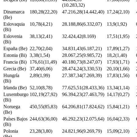
(10.283,32)
Dinamarca
180,28(22,20)
47.216,28(14.442,40)
17,24(2,10)
(Be)
Eslovaquia
10,78(4,21)
28.188,86(6.332,07)
13,9(1,92)
(Bi)
Eslovenia
38,13(2,41)
32.424,42(8.169)
17,51(1,95)
(Bi)
España (Be)
22,70(2,04)
34.831,43(6.187,21)
17,89(1,27)
Estonia (Bi)
3,38(1,54)
28.067,25(9.985,72)
18,2(1,40)
Francia (Bi)
176,61(11,49)
40.180,73(8.247,07)
17,93(1,71)
Grecia (Be)
37,40(6,06)
28.474,24(3,330,53)
20,10(1,66)
Hungría
2,89(1,99)
27.387,34(7.269,39)
17,83(1,56)
(Bi)
Irlanda (Be)
52,10(8,78)
77.625,51(28.433,36)
13,34(1,14)
Luxemburgo
102,19(27,92)
96.394,23(27.463,79)
14,17(0,27)
(Bi)
Noruega
450,55(85,83)
64.206,81(17.824,62)
15,84(1,21)
(Be)
Países Bajos
244,63(36,00)
46.292,23(12.075,64)
16,04(2,33)
(Bi)
Polonia
23,28(3,80)
24.821,96(9.269,79)
15,09(2,10)
(Be)