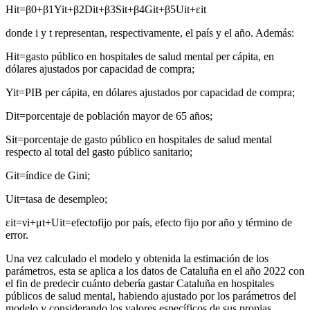
H
it
=
β
0
+
β
1
Y
it
+
β
2
D
it
+
β
3
S
it
+
β
4
G
it
+
β
5
U
it
+
ɛ
it
donde
i
y
t
representan, respectivamente, el país y el año. Además:
H
it
=
gasto público en hospitales de salud mental per cápita, en
dólares ajustados por capacidad de compra;
Y
it
=
PIB per cápita, en dólares ajustados por capacidad de compra;
D
it
=
porcentaje de población mayor de 65 años;
S
it
=
porcentaje de gasto público en hospitales de salud mental
respecto al total del gasto público sanitario;
G
it
=
índice de Gini;
U
it
=
tasa de desempleo;
ɛ
it
=
ν
i
+
μ
t
+
U
it
=
efecto
fijo por país, efecto fijo por año y término de
error.
Una vez calculado el modelo y obtenida la estimación de los
parámetros, esta se aplica a los datos de Cataluña en el año 2022 con
el fin de predecir cuánto debería gastar Cataluña en hospitales
públicos de salud mental, habiendo ajustado por los parámetros del
modelo y considerando los valores específicos de sus propias