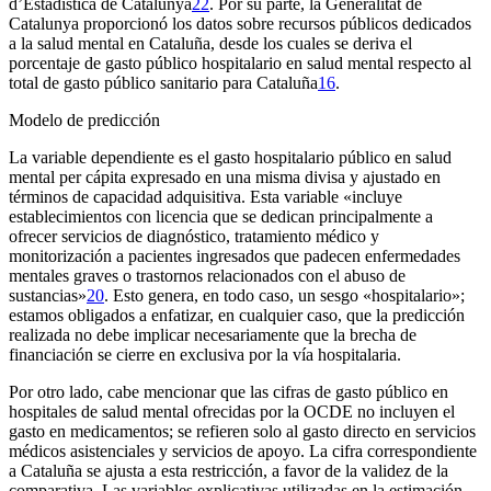
d’Estadística de Catalunya
22
. Por su parte, la Generalitat de
Catalunya proporcionó los datos sobre recursos públicos dedicados
a la salud mental en Cataluña, desde los cuales se deriva el
porcentaje de gasto público hospitalario en salud mental respecto al
total de gasto público sanitario para Cataluña
16
.
Modelo de predicción
La variable dependiente es el gasto hospitalario público en salud
mental per cápita expresado en una misma divisa y ajustado en
términos de capacidad adquisitiva. Esta variable «incluye
establecimientos con licencia que se dedican principalmente a
ofrecer servicios de diagnóstico, tratamiento médico y
monitorización a pacientes ingresados que padecen enfermedades
mentales graves o trastornos relacionados con el abuso de
sustancias»
20
. Esto genera, en todo caso, un sesgo «hospitalario»;
estamos obligados a enfatizar, en cualquier caso, que la predicción
realizada no debe implicar necesariamente que la brecha de
financiación se cierre en exclusiva por la vía hospitalaria.
Por otro lado, cabe mencionar que las cifras de gasto público en
hospitales de salud mental ofrecidas por la OCDE no incluyen el
gasto en medicamentos; se refieren solo al gasto directo en servicios
médicos asistenciales y servicios de apoyo. La cifra correspondiente
a Cataluña se ajusta a esta restricción, a favor de la validez de la
comparativa. Las variables explicativas utilizadas en la estimación