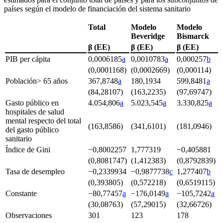
países según el modelo de financiación del sistema sanitario
Total
Modelo
Modelo
Beveridge
Bismarck
β (EE)
β (EE)
β (EE)
PIB per cápita
0,0006185
a
0,0010783
a
0,000257
b
(0,0001168)
(0,0002669)
(0,000114)
Población
> 65 años
367,8748
a
180,1934
599,8481
a
(84,28107)
(163,2235)
(97,69747)
Gasto público en
4.054,806
a
5.023,545
a
3.330,825
a
hospitales de salud
mental respecto del total
(163,8586)
(341,6101)
(181,0946)
del gasto público
sanitario
Índice de Gini
−
0,8002257
1,777319
−
0,405881
(0,8081747)
(1,412383)
(0,8792839)
Tasa de desempleo
−
0,2339934
−
0,9877738
c
1,277407
b
(0,393805)
(0,572218)
(0,6519115)
Constante
−
80,77457
a
−
176,0149
a
−
105,7242
a
(30,08763)
(57,29015)
(32,66726)
Observaciones
301
123
178