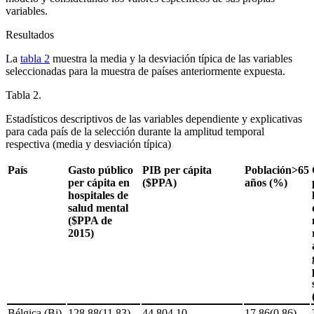
variables.
Resultados
La
tabla 2
muestra la media y la desviación típica de las variables
seleccionadas para la muestra de países anteriormente expuesta.
Tabla 2.
Estadísticos descriptivos de las variables dependiente y explicativas
para cada país de la selección durante la amplitud temporal
respectiva (media y desviación típica)
País
Gasto público
PIB per cápita
Población
>65
per cápita en
($PPA)
años (%)
hospitales de
salud mental
($PPA de
2015)
Bélgica (Bi)
128,88(11,83)
44.804,10
17,86(0,86)