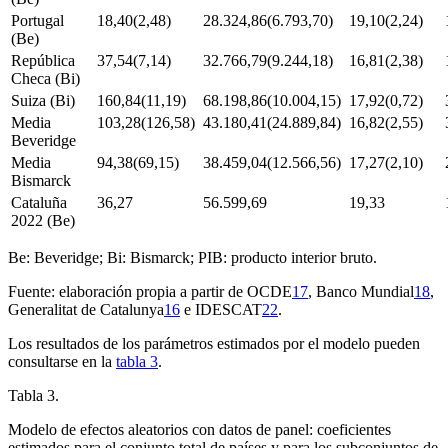
Portugal
18,40(2,48)
28.324,86(6.793,70)
19,10(2,24)
(Be)
República
37,54(7,14)
32.766,79(9.244,18)
16,81(2,38)
Checa (Bi)
Suiza (Bi)
160,84(11,19)
68.198,86(10.004,15)
17,92(0,72)
Media
103,28(126,58)
43.180,41(24.889,84)
16,82(2,55)
Beveridge
Media
94,38(69,15)
38.459,04(12.566,56)
17,27(2,10)
Bismarck
Cataluña
36,27
56.599,69
19,33
2022 (Be)
Be: Beveridge; Bi: Bismarck; PIB: producto interior bruto.
Fuente: elaboración propia a partir de OCDE
17
, Banco Mundial
18
,
Generalitat de Catalunya
16
e IDESCAT
22
.
Los resultados de los parámetros estimados por el modelo pueden
consultarse en la
tabla 3
.
Tabla 3.
Modelo de efectos aleatorios con datos de panel: coeficientes
estimados para el conjunto total de países y para los subconjuntos de