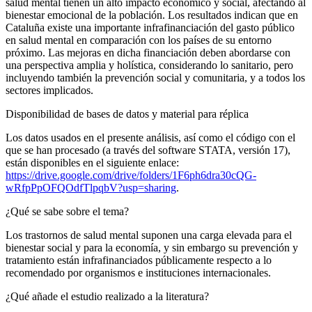
salud mental tienen un alto impacto económico y social, afectando al
bienestar emocional de la población. Los resultados indican que en
Cataluña existe una importante infrafinanciación del gasto público
en salud mental en comparación con los países de su entorno
próximo. Las mejoras en dicha financiación deben abordarse con
una perspectiva amplia y holística, considerando lo sanitario, pero
incluyendo también la prevención social y comunitaria, y a todos los
sectores implicados.
Disponibilidad de bases de datos y material para réplica
Los datos usados en el presente análisis, así como el código con el
que se han procesado (a través del software STATA, versión 17),
están disponibles en el siguiente enlace:
https://drive.google.com/drive/folders/1F6ph6dra30cQG-
wRfpPpOFQOdfTlpqbV?usp=sharing
.
¿Qué se sabe sobre el tema?
Los trastornos de salud mental suponen una carga elevada para el
bienestar social y para la economía, y sin embargo su prevención y
tratamiento están infrafinanciados públicamente respecto a lo
recomendado por organismos e instituciones internacionales.
¿Qué añade el estudio realizado a la literatura?