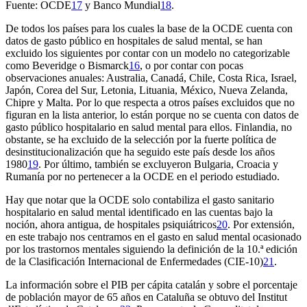
Fuente: OCDE
17
y Banco Mundial
18
.
De todos los países para los cuales la base de la OCDE cuenta con
datos de gasto público en hospitales de salud mental, se han
excluido los siguientes por contar con un modelo no categorizable
como Beveridge o Bismarck
16
, o por contar con pocas
observaciones anuales: Australia, Canadá, Chile, Costa Rica, Israel,
Japón, Corea del Sur, Letonia, Lituania, México, Nueva Zelanda,
Chipre y Malta. Por lo que respecta a otros países excluidos que no
figuran en la lista anterior, lo están porque no se cuenta con datos de
gasto público hospitalario en salud mental para ellos. Finlandia, no
obstante, se ha excluido de la selección por la fuerte política de
desinstitucionalización que ha seguido este país desde los años
1980
19
. Por último, también se excluyeron Bulgaria, Croacia y
Rumanía por no pertenecer a la OCDE en el periodo estudiado.
Hay que notar que la OCDE solo contabiliza el gasto sanitario
hospitalario en salud mental identificado en las cuentas bajo la
noción, ahora antigua, de hospitales psiquiátricos
20
. Por extensión,
en este trabajo nos centramos en el gasto en salud mental ocasionado
por los trastornos mentales siguiendo la definición de la 10.ª edición
de la Clasificación Internacional de Enfermedades (CIE-10)
21
.
La información sobre el PIB per cápita catalán y sobre el porcentaje
de población mayor de 65 años en Cataluña se obtuvo del Institut