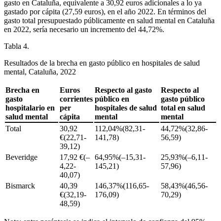
gasto en Cataluña, equivalente a 30,92 euros adicionales a lo ya
gastado por cápita (27,59 euros), en el año 2022. En términos del
gasto total presupuestado públicamente en salud mental en Cataluña
en 2022, sería necesario un incremento del 44,72%.
Tabla 4.
Resultados de la brecha en gasto público en hospitales de salud
mental, Cataluña, 2022
Brecha en
Euros
Respecto al gasto
Respecto al
gasto
corrientes
público en
gasto público
hospitalario en
per
hospitales de salud
total en salud
salud mental
cápita
mental
mental
Total
30,92
112,04%(82,31-
44,72%(32,86-
€(22,71-
141,78)
56,59)
39,12)
Beveridge
17,92 €(–
64,95%(–15,31-
25,93%(–6,11-
4,22-
145,21)
57,96)
40,07)
Bismarck
40,39
146,37%(116,65-
58,43%(46,56-
€(32,19-
176,09)
70,29)
48,59)