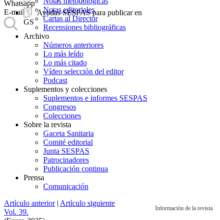
Notas metodológicas
Whatsapp
Notas editoriales
E-mail
Ayudas SESPAS para publicar en
Cartas al Director
GS
Recensiones bibliográficas
Archivo
Números anteriores
Lo más leído
Lo más citado
Vídeo selección del editor
Podcast
Suplementos y colecciones
Suplementos e informes SESPAS
Congresos
Colecciones
Sobre la revista
Gaceta Sanitaria
Comité editorial
Junta SESPAS
Patrocinadores
Publicación continua
Prensa
Comunicación
Artículo anterior
|
Artículo siguiente
Información de la revista
Vol. 39.