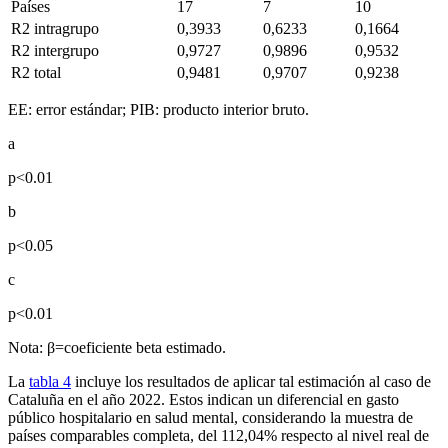
Países
17
7
10
R
2
intragrupo
0,3933
0,6233
0,1664
R
2
intergrupo
0,9727
0,9896
0,9532
R
2
total
0,9481
0,9707
0,9238
EE: error estándar; PIB: producto interior bruto.
a
p
<
0.01
b
p
<
0.05
c
p
<
0.01
Nota: β
=
coeficiente beta estimado.
La
tabla 4
incluye los resultados de aplicar tal estimación al caso de
Cataluña en el año 2022. Estos indican un diferencial en gasto
público hospitalario en salud mental, considerando la muestra de
países comparables completa, del 112,04% respecto al nivel real de