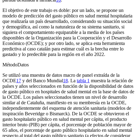
El objetivo de este trabajo es doble: por un lado, se propone un
modelo de predicción del gasto público en salud mental hospitalaria
que realizaría un país desarrollado, considerando su situación social
y demográfica, así como la naturaleza de su sistema sanitario, si
siguiera el comportamiento equiparable a la media de los países
disponibles de la Organización para la Cooperación y el Desarrollo
Económico (OCDE); y por otro lado, se aplica esta herramienta
predictiva al caso catalán para estimar cuál es la brecha entre lo
gastado y lo predecible para la región en el año 2022.
Método
Datos
Se utilizó una muestra de datos macro de panel extraída de la
OCDE
17
y del Banco Mundial
18
. La
tabla 1
muestra la relación de
países y años seleccionados en función de la disponibilidad de datos
de gasto público en hospitales de salud mental en la base de datos de
la OCDE. Los países seleccionados tienen un nivel de desarrollo
similar al de Cataluña, manifiesto en su membresía en la OCDE,
independientemente del esquema de atención sanitaria (modelos de
inspiración Beveridge o Bismarck). De la OCDE se obtuvieron el
gasto hospitalario público en salud mental per cápita, el producto
interior bruto (PIB) per cápita, el porcentaje de población mayor de
65 años, el porcentaje de gasto público hospitalario en salud mental
respecto al total del gasto público sanitario (a efectos de considerar