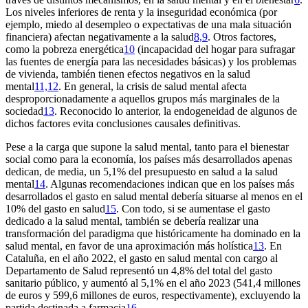
Los niveles inferiores de renta y la inseguridad económica (por
ejemplo, miedo al desempleo o expectativas de una mala situación
financiera) afectan negativamente a la salud
8,9
. Otros factores,
como la pobreza energética
10
(incapacidad del hogar para sufragar
las fuentes de energía para las necesidades básicas) y los problemas
de vivienda, también tienen efectos negativos en la salud
mental
11,12
. En general, la crisis de salud mental afecta
desproporcionadamente a aquellos grupos más marginales de la
sociedad
13
. Reconocido lo anterior, la endogeneidad de algunos de
dichos factores evita conclusiones causales definitivas.
Pese a la carga que supone la salud mental, tanto para el bienestar
social como para la economía, los países más desarrollados apenas
dedican, de media, un 5,1% del presupuesto en salud a la salud
mental
14
. Algunas recomendaciones indican que en los países más
desarrollados el gasto en salud mental debería situarse al menos en el
10% del gasto en salud
15
. Con todo, si se aumentase el gasto
dedicado a la salud mental, también se debería realizar una
transformación del paradigma que históricamente ha dominado en la
salud mental, en favor de una aproximación más holística
13
. En
Cataluña, en el año 2022, el gasto en salud mental con cargo al
Departamento de Salud representó un 4,8% del total del gasto
sanitario público, y aumentó al 5,1% en el año 2023 (541,4 millones
de euros y 599,6 millones de euros, respectivamente), excluyendo la
partida destinada a farmacia
16
.