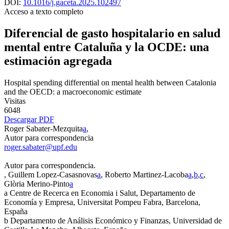
DOI:
10.1016/j.gaceta.2025.102497
Acceso a texto completo
Diferencial de gasto hospitalario en salud
mental entre Cataluña y la OCDE: una
estimación agregada
Hospital spending differential on mental health between Catalonia
and the OECD: a macroeconomic estimate
Visitas
6048
Descargar PDF
Roger Sabater-Mezquita
a
,
Autor para correspondencia
roger.sabater@upf.edu
Autor para correspondencia.
, Guillem Lopez-Casasnovas
a
, Roberto Martinez-Lacoba
a
,
b
,
c
,
Glòria Merino-Pinto
a
a
Centre de Recerca en Economia i Salut, Departamento de
Economía y Empresa, Universitat Pompeu Fabra, Barcelona,
España
b
Departamento de Análisis Económico y Finanzas, Universidad de