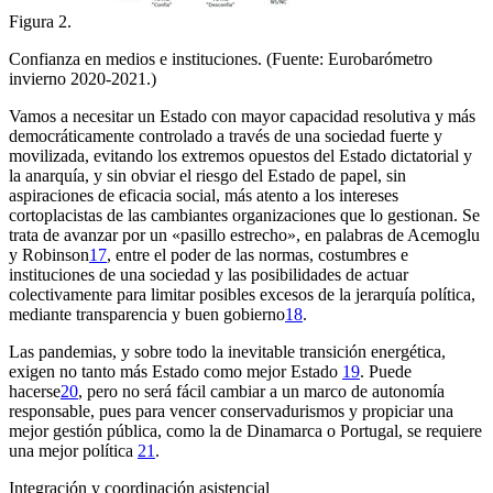
Figura 2.
Confianza en medios e instituciones. (Fuente: Eurobarómetro
invierno 2020-2021.)
Vamos a necesitar un Estado con mayor capacidad resolutiva y más
democráticamente controlado a través de una sociedad fuerte y
movilizada, evitando los extremos opuestos del Estado dictatorial y
la anarquía, y sin obviar el riesgo del Estado de papel, sin
aspiraciones de eficacia social, más atento a los intereses
cortoplacistas de las cambiantes organizaciones que lo gestionan. Se
trata de avanzar por un «pasillo estrecho», en palabras de Acemoglu
y Robinson
17
, entre el poder de las normas, costumbres e
instituciones de una sociedad y las posibilidades de actuar
colectivamente para limitar posibles excesos de la jerarquía política,
mediante transparencia y buen gobierno
18
.
Las pandemias, y sobre todo la inevitable transición energética,
exigen no tanto más Estado como mejor Estado
19
. Puede
hacerse
20
, pero no será fácil cambiar a un marco de autonomía
responsable, pues para vencer conservadurismos y propiciar una
mejor gestión pública, como la de Dinamarca o Portugal, se requiere
una mejor política
21
.
Integración y coordinación asistencial