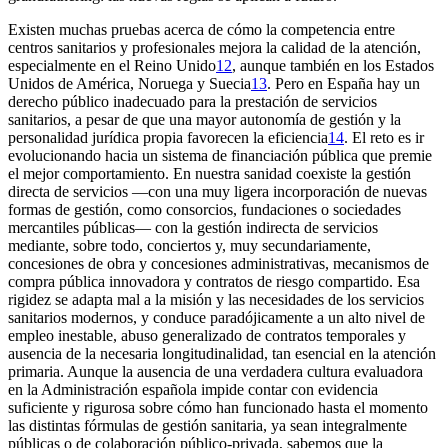
Existen muchas pruebas acerca de cómo la competencia entre
centros sanitarios y profesionales mejora la calidad de la atención,
especialmente en el Reino Unido
12
, aunque también en los Estados
Unidos de América, Noruega y Suecia
13
. Pero en España hay un
derecho público inadecuado para la prestación de servicios
sanitarios, a pesar de que una mayor autonomía de gestión y la
personalidad jurídica propia favorecen la eficiencia
14
. El reto es ir
evolucionando hacia un sistema de financiación pública que premie
el mejor comportamiento. En nuestra sanidad coexiste la gestión
directa de servicios —con una muy ligera incorporación de nuevas
formas de gestión, como consorcios, fundaciones o sociedades
mercantiles públicas— con la gestión indirecta de servicios
mediante, sobre todo, conciertos y, muy secundariamente,
concesiones de obra y concesiones administrativas, mecanismos de
compra pública innovadora y contratos de riesgo compartido. Esa
rigidez se adapta mal a la misión y las necesidades de los servicios
sanitarios modernos, y conduce paradójicamente a un alto nivel de
empleo inestable, abuso generalizado de contratos temporales y
ausencia de la necesaria longitudinalidad, tan esencial en la atención
primaria. Aunque la ausencia de una verdadera cultura evaluadora
en la Administración española impide contar con evidencia
suficiente y rigurosa sobre cómo han funcionado hasta el momento
las distintas fórmulas de gestión sanitaria, ya sean integralmente
públicas o de colaboración público-privada, sabemos que la