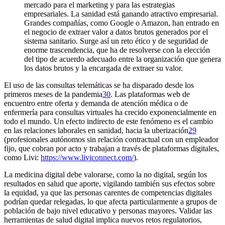
mercado para el
marketing
y para las estrategias
empresariales. La sanidad está ganando atractivo empresarial.
Grandes compañías, como Google o Amazon, han entrado en
el negocio de extraer valor a datos brutos generados por el
sistema sanitario. Surge así un reto ético y de seguridad de
enorme trascendencia, que ha de resolverse con la elección
del tipo de acuerdo adecuado entre la organización que genera
los datos brutos y la encargada de extraer su valor.
El uso de las consultas telemáticas se ha disparado desde los
primeros meses de la pandemia
30
. Las plataformas web de
encuentro entre oferta y demanda de atención médica o de
enfermería para consultas virtuales ha crecido exponencialmente en
todo el mundo. Un efecto indirecto de este fenómeno es el cambio
en las relaciones laborales en sanidad, hacia la
uberización
29
(profesionales autónomos sin relación contractual con un empleador
fijo, que cobran por acto y trabajan a través de plataformas digitales,
como
Livi
:
https://www.liviconnect.com/
).
La medicina digital debe valorarse, como la no digital, según los
resultados en salud que aporte, vigilando también sus efectos sobre
la equidad, ya que las personas carentes de competencias digitales
podrían quedar relegadas, lo que afecta particularmente a grupos de
población de bajo nivel educativo y personas mayores. Validar las
herramientas de salud digital implica nuevos retos regulatorios,