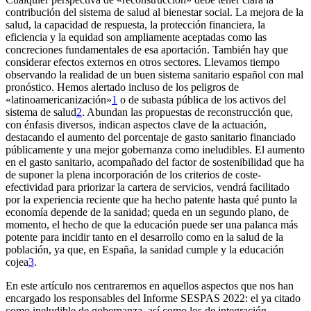
contribución del sistema de salud al bienestar social. La mejora de la
salud, la capacidad de respuesta, la protección financiera, la
eficiencia y la equidad son ampliamente aceptadas como las
concreciones fundamentales de esa aportación. También hay que
considerar efectos externos en otros sectores. Llevamos tiempo
observando la realidad de un buen sistema sanitario español con mal
pronóstico. Hemos alertado incluso de los peligros de
«latinoamericanización»
1
o de subasta pública de los activos del
sistema de salud
2
. Abundan las propuestas de reconstrucción que,
con énfasis diversos, indican aspectos clave de la actuación,
destacando el aumento del porcentaje de gasto sanitario financiado
públicamente y una mejor gobernanza como ineludibles. El aumento
en el gasto sanitario, acompañado del factor de sostenibilidad que ha
de suponer la plena incorporación de los criterios de coste-
efectividad para priorizar la cartera de servicios, vendrá facilitado
por la experiencia reciente que ha hecho patente hasta qué punto la
economía depende de la sanidad; queda en un segundo plano, de
momento, el hecho de que la educación puede ser una palanca más
potente para incidir tanto en el desarrollo como en la salud de la
población, ya que, en España, la sanidad cumple y la educación
cojea
3
.
En este artículo nos centraremos en aquellos aspectos que nos han
encargado los responsables del
Informe SESPAS 2022:
el ya citado
como ineludible de gobernanza, así como los de integración