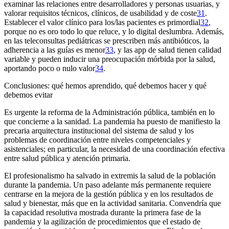
examinar las relaciones entre desarrolladores y personas usuarias, y
valorar requisitos técnicos, clínicos, de usabilidad y de coste
31
.
Establecer el valor clínico para los/las pacientes es primordial
32
,
porque no es oro todo lo que reluce, y lo digital deslumbra. Además,
en las teleconsultas pediátricas se prescriben más antibióticos, la
adherencia a las guías es menor
33
, y las
app
de salud tienen calidad
variable y pueden inducir una preocupación mórbida por la salud,
aportando poco o nulo valor
34
.
Conclusiones: qué hemos aprendido, qué debemos hacer y qué
debemos evitar
Es urgente la reforma de la Administración pública, también en lo
que concierne a la sanidad. La pandemia ha puesto de manifiesto la
precaria arquitectura institucional del sistema de salud y los
problemas de coordinación entre niveles competenciales y
asistenciales; en particular, la necesidad de una coordinación efectiva
entre salud pública y atención primaria.
El profesionalismo ha salvado
in extremis
la salud de la población
durante la pandemia. Un paso adelante más permanente requiere
centrarse en la mejora de la gestión pública y en los resultados de
salud y bienestar, más que en la actividad sanitaria. Convendría que
la capacidad resolutiva mostrada durante la primera fase de la
pandemia y la agilización de procedimientos que el estado de