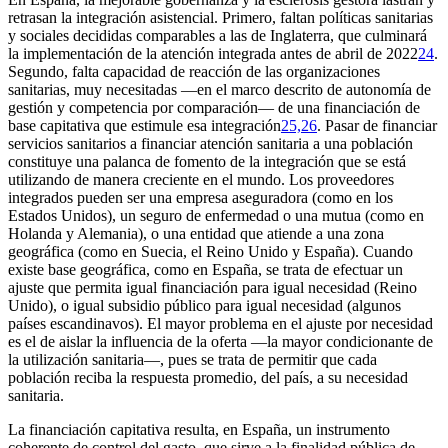
retrasan la integración asistencial. Primero, faltan políticas sanitarias
y sociales decididas comparables a las de Inglaterra, que culminará
la implementación de la atención integrada antes de abril de 2022
24
.
Segundo, falta capacidad de reacción de las organizaciones
sanitarias, muy necesitadas —en el marco descrito de autonomía de
gestión y competencia por comparación— de una financiación de
base capitativa que estimule esa integración
25,26
. Pasar de financiar
servicios sanitarios a financiar atención sanitaria a una población
constituye una palanca de fomento de la integración que se está
utilizando de manera creciente en el mundo. Los proveedores
integrados pueden ser una empresa aseguradora (como en los
Estados Unidos), un seguro de enfermedad o una mutua (como en
Holanda y Alemania), o una entidad que atiende a una zona
geográfica (como en Suecia, el Reino Unido y España). Cuando
existe base geográfica, como en España, se trata de efectuar un
ajuste que permita igual financiación para igual necesidad (Reino
Unido), o igual subsidio público para igual necesidad (algunos
países escandinavos). El mayor problema en el ajuste por necesidad
es el de aislar la influencia de la oferta —la mayor condicionante de
la utilización sanitaria—, pues se trata de permitir que cada
población reciba la respuesta promedio, del país, a su necesidad
sanitaria.
La financiación capitativa resulta, en España, un instrumento
coherente de control del gasto, que sirve a la finalidad pública de