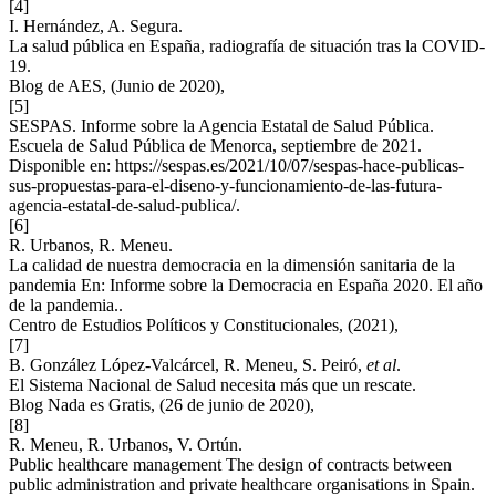
[4]
I. Hernández, A. Segura.
La salud pública en España, radiografía de situación tras la COVID-
19.
Blog de AES, (Junio de 2020),
[5]
SESPAS. Informe sobre la Agencia Estatal de Salud Pública.
Escuela de Salud Pública de Menorca, septiembre de 2021.
Disponible en: https://sespas.es/2021/10/07/sespas-hace-publicas-
sus-propuestas-para-el-diseno-y-funcionamiento-de-las-futura-
agencia-estatal-de-salud-publica/.
[6]
R. Urbanos, R. Meneu.
La calidad de nuestra democracia en la dimensión sanitaria de la
pandemia En: Informe sobre la Democracia en España 2020. El año
de la pandemia..
Centro de Estudios Políticos y Constitucionales, (2021),
[7]
B. González López-Valcárcel, R. Meneu, S. Peiró,
et al
.
El Sistema Nacional de Salud necesita más que un rescate.
Blog Nada es Gratis, (26 de junio de 2020),
[8]
R. Meneu, R. Urbanos, V. Ortún.
Public healthcare management The design of contracts between
public administration and private healthcare organisations in Spain.