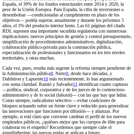
España, el 39% de los fondos estructurales entre 2014 y 2020, la
peor de la Unión Europea. Para España, la cifra de inversiones a
desembolsar —condicionadas al cumplimiento en plazo de los
objetivos— podría superar, anualmente y durante los próximos 5
años, el 3% del producto interior bruto. Las 61 páginas del citado
RDL suponen una importante sacudida regulatoria con numerosas
implicaciones: nuevos principios de gestión y control presupuestario,
simplificación de procedimientos administrativos, digitalización,
colaboración público-privada para la contratación pública,
especialización de profesionales y funcionarios en los tres niveles
territoriales, y otras muchas.
Cada vez, pues, resulta más urgente la reforma siempre pendiente de
la Administración pública
8
. Nieto
9
, desde hace décadas, y
Dahlstron y Lapuente
10
más recientemente, lo han argumentado
con suma claridad. Ramió y Salvador
11
identifican cuatro capturas
—política, sindical, corporativa y de los jueces de lo contencioso-
administrativo y de lo social (laboral)— con las que hay que lidiar.
Como siempre, radicalismo selectivo —evitar coaliciones de
bloqueo actuando sobre un frente clave y reducido para generalizar
las innovaciones que funcionen por difusión— y alianzas. Por
ejemplo, si está claro que conviene cambiar el perfil de los nuevos
empleados públicos, ¿quiénes mejor que los cuerpos de élite para
colaborar en el empeño? Recordemos que siempre cabe el
grandfathering
: las nuevas reglas se aplican a futuro.