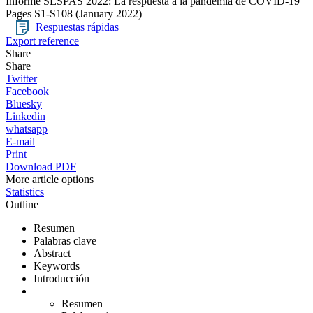
Informe SESPAS 2022: La respuesta a la pandemia de COVID-19
Pages S1-S108
(January 2022)
Respuestas rápidas
Export reference
Share
Share
Twitter
Facebook
Bluesky
Linkedin
whatsapp
E-mail
Print
Download PDF
More article options
Statistics
Outline
Resumen
Palabras clave
Abstract
Keywords
Introducción
Resumen