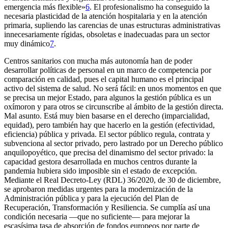
emergencia
más flexible»
6
. El profesionalismo ha conseguido la
necesaria plasticidad de la atención hospitalaria y en la atención
primaria, supliendo las carencias de unas estructuras administrativas
innecesariamente rígidas, obsoletas e inadecuadas para un sector
muy dinámico
7
.
Centros sanitarios con mucha más autonomía han de poder
desarrollar políticas de personal en un marco de competencia por
comparación en calidad, pues el capital humano es el principal
activo del sistema de salud. No será fácil: en unos momentos en que
se precisa un mejor Estado, para algunos la gestión pública es un
oxímoron y para otros se circunscribe al ámbito de la gestión directa.
Mal asunto. Está muy bien basarse en el derecho (imparcialidad,
equidad), pero también hay que hacerlo en la gestión (efectividad,
eficiencia) pública y privada. El sector público regula, contrata y
subvenciona al sector privado, pero lastrado por un Derecho público
anquilopoyético, que precisa del dinamismo del sector privado: la
capacidad gestora desarrollada en muchos centros durante la
pandemia hubiera sido imposible sin el estado de excepción.
Mediante el Real Decreto-Ley (RDL) 36/2020, de 30 de diciembre,
se aprobaron medidas urgentes para la modernización de la
Administración pública y para la ejecución del Plan de
Recuperación, Transformación y Resiliencia. Se cumplía así una
condición necesaria —que no suficiente— para mejorar la
escasísima tasa de absorción de fondos europeos por parte de