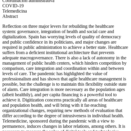
Coordinación administrativa
COVID-19
Telemedicina
Abstract
Reflection on three major levers for rebuilding the healthcare
system: governance, integration of health and social care and
digitalization. Spain has worrying levels of quality of democracy
and public confidence in its politicians, and major changes are
required in public administration to achieve a better state. Healthcare
suffers from a deficient institutional architecture that prevents
adequate macrogovernance. There is also a lack of autonomy in the
management of public health centers, which hinders competition by
comparison, care integration and coordination within and between
levels of care. The pandemic has highlighted the value of
professionalism and has shown that agile healthcare management is
possible, but the challenge is to maintain this flexibility outside state
of alarm. Care integration is more necessary as the population ages
(albeit healthily), and per capita financing is a powerful tool to
achieve it. Digitization concerns practically all areas of healthcare
and population health, and will bring with it far-reaching
organizational changes, requiring new methods of evaluation that
differ according to the degree of intrusiveness in individual health.
Telemedicine, sponsored during the pandemic with a view to
permanence, induces changes in labor relations, among others. It is