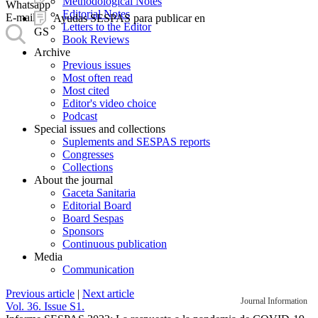
Methodological Notes
Whatsapp
Editorial Notes
E-mail
Ayudas SESPAS para publicar en
Letters to the Editor
GS
Book Reviews
Archive
Previous issues
Most often read
Most cited
Editor's video choice
Podcast
Special issues and collections
Suplements and SESPAS reports
Congresses
Collections
About the journal
Gaceta Sanitaria
Editorial Board
Board Sespas
Sponsors
Continuous publication
Media
Communication
Previous article
|
Next article
Journal Information
Vol. 36. Issue S1.