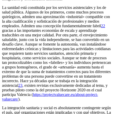
La sanidad está constituida por los servicios asistenciales y los de
salud pública. Algunos de los primeros, como muchos procesos
quirúrgicos, admiten una aproximación «industrial» compatible con
la alta cualificación y sofisticación de profesionales y medios
empleados. Admiten una concepción fundamentalmente fabril
22
gracias a las importantes economías de escala y aprendizaje
traducibles en una mejor calidad. Por otra parte, el envejecimiento
saludable, junto con la vida independiente, se han convertido en un
desafío clave. Aunque se fomente la autonomía, van instalándose
enfermedades crónicas y limitaciones para las actividades cotidianas
que requieren tanto servicios sanitarios, atención primaria y
hospitalaria, como servicios sociales. Aunque se trate de procesos
tan protocolizables como los «fabriles» y los individuos pertenezcan
a grupos homogéneos, el grado de «artesanía» aumenta hasta el
extremo de que la suma de tratamientos correctos para los diferentes
problemas de una persona puede convertirse en un tratamiento
incorrecto. Hace ya décadas que se trabaja en la integración
asistencial
23
, existen revistas exclusivamente dedicadas al tema, y
pruebas piloto como la del proyecto
Horizonte 2020
en el cual
participa Valencia (
https://projectvaluecare.eu/about-project-
valuecare/
).
La integración sanitaria y social es absolutamente contingente según
el país, qué organizaciones están implicadas y con qué objetivos. La