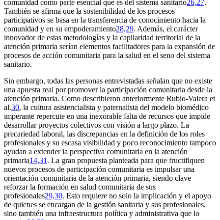
comunidad como parte esencial que es del sistema sanitario
26,27
.
También se afirma que la sostenibilidad de los procesos
participativos se basa en la transferencia de conocimiento hacia la
comunidad y en su empoderamiento
28,29
. Además, el carácter
innovador de estas metodologías y la capilaridad territorial de la
atención primaria serían elementos facilitadores para la expansión de
procesos de acción comunitaria para la salud en el seno del sistema
sanitario.
Sin embargo, todas las personas entrevistadas señalan que no existe
una apuesta real por promover la participación comunitaria desde la
atención primaria. Como describieron anteriormente Rubio-Valera et
al.
30
, la cultura asistencialista y paternalista del modelo biomédico
imperante repercute en una inexorable falta de recursos que impide
desarrollar proyectos colectivos con visión a largo plazo. La
precariedad laboral, las discrepancias en la definición de los roles
profesionales y su escasa visibilidad y poco reconocimiento tampoco
ayudan a extender la perspectiva comunitaria en la atención
primaria
14,31
. La gran propuesta planteada para que fructifiquen
nuevos procesos de participación comunitaria es impulsar una
orientación comunitaria de la atención primaria, siendo clave
reforzar la formación en salud comunitaria de sus
profesionales
29,30
. Esto requiere no solo la implicación y el apoyo
de quienes se encargan de la gestión sanitaria y sus profesionales,
sino también una infraestructura política y administrativa que lo