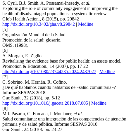
S. Cyril, B.J. Smith, A. Possamai-Inesedy,
et al
.
Exploring the role of community engagement in improving the
health of disadvantaged populations: a systematic review.
Glob Health Action., 8 (2015), pp. 29842
http://dx.doi.org/10.3402/gha.v8.29842
|
Medline
[5]
Organización Mundial de la Salud.
Promoción de la salud: glosario.
OMS, (1998),
[6]
A. Morgan, E. Ziglio.
Revitalising the evidence base for public health: an assets model.
Promotion & Education., 14 (2007), pp. 17-22
http://dx.doi.org/10.1080/23744235.2024.2437027
|
Medline
[7]
C. Sobrino, M. Hernán, R. Cofino.
¿De qué hablamos cuando hablamos de «salud comunitaria»?
Informe SESPAS 2018.
Gac Sanit., 32 (2018), pp. 5-12
http://dx.doi.org/10.1016/j.gaceta.2018.07.005
|
Medline
[8]
M.I. Pasarín, C. Forcada, I. Montaner,
et al
.
Salud comunitaria: una integración de las competencias de atención
primaria y de salud pública. Informe SESPAS 2010.
Gac Sanit., 24 (2010), pp. 23-27