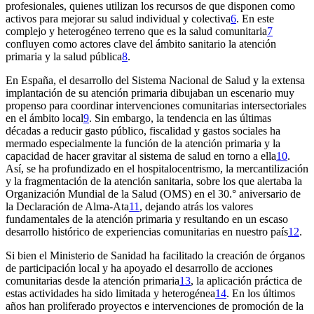
profesionales, quienes utilizan los recursos de que disponen como
activos para mejorar su salud individual y colectiva
6
. En este
complejo y heterogéneo terreno que es la salud comunitaria
7
confluyen como actores clave del ámbito sanitario la atención
primaria y la salud pública
8
.
En España, el desarrollo del Sistema Nacional de Salud y la extensa
implantación de su atención primaria dibujaban un escenario muy
propenso para coordinar intervenciones comunitarias intersectoriales
en el ámbito local
9
. Sin embargo, la tendencia en las últimas
décadas a reducir gasto público, fiscalidad y gastos sociales ha
mermado especialmente la función de la atención primaria y la
capacidad de hacer gravitar al sistema de salud en torno a ella
10
.
Así, se ha profundizado en el hospitalocentrismo, la mercantilización
y la fragmentación de la atención sanitaria, sobre los que alertaba la
Organización Mundial de la Salud (OMS) en el 30.° aniversario de
la Declaración de Alma-Ata
11
, dejando atrás los valores
fundamentales de la atención primaria y resultando en un escaso
desarrollo histórico de experiencias comunitarias en nuestro país
12
.
Si bien el Ministerio de Sanidad ha facilitado la creación de órganos
de participación local y ha apoyado el desarrollo de acciones
comunitarias desde la atención primaria
13
, la aplicación práctica de
estas actividades ha sido limitada y heterogénea
14
. En los últimos
años han proliferado proyectos e intervenciones de promoción de la