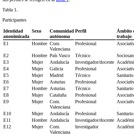
Tabla 1.
Participantes
Identidad
Sexo
Comunidad
Perfil
Ámbito 
anonimizada
autónoma
trabajo
E1
Hombre
Com.
Profesional
Asociati
Valenciana
E2
Hombre
País Vasco
Técnico
Sociosan
E3
Mujer
Andalucía
Investigador/docente
Académ
E4
Mujer
Galicia
Profesional
Asociati
E5
Mujer
Madrid
Técnico
Sanitari
E6
Mujer
Asturias
Profesional
Asociati
E7
Hombre
Asturias
Técnico
Sanitari
E8
Mujer
Cataluña
Profesional
Asociati
E9
Mujer
Com.
Profesional
Asociati
Valenciana
E10
Mujer
Andalucía
Profesional
Sanitari
E11
Hombre
Andalucía
Investigador/docente
Académ
E12
Mujer
Com.
Investigador
Académ
Valenciana