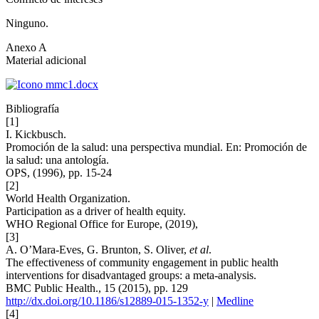
Ninguno.
Anexo A
Material adicional
Bibliografía
[1]
I. Kickbusch.
Promoción de la salud: una perspectiva mundial. En: Promoción de
la salud: una antología.
OPS, (1996), pp. 15-24
[2]
World Health Organization.
Participation as a driver of health equity.
WHO Regional Office for Europe, (2019),
[3]
A. O’Mara-Eves, G. Brunton, S. Oliver,
et al
.
The effectiveness of community engagement in public health
interventions for disadvantaged groups: a meta-analysis.
BMC Public Health., 15 (2015), pp. 129
http://dx.doi.org/10.1186/s12889-015-1352-y
|
Medline
[4]