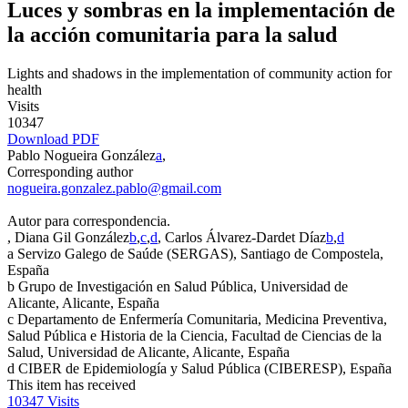
Luces y sombras en la implementación de
la acción comunitaria para la salud
Lights and shadows in the implementation of community action for
health
Visits
10347
Download PDF
Pablo Nogueira González
a
,
Corresponding author
nogueira.gonzalez.pablo@gmail.com
Autor para correspondencia.
, Diana Gil González
b
,
c
,
d
, Carlos Álvarez-Dardet Díaz
b
,
d
a
Servizo Galego de Saúde (SERGAS), Santiago de Compostela,
España
b
Grupo de Investigación en Salud Pública, Universidad de
Alicante, Alicante, España
c
Departamento de Enfermería Comunitaria, Medicina Preventiva,
Salud Pública e Historia de la Ciencia, Facultad de Ciencias de la
Salud, Universidad de Alicante, Alicante, España
d
CIBER de Epidemiología y Salud Pública (CIBERESP), España
This item has received
10347
Visits