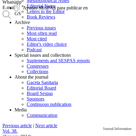
Methodological Notes
Whatsapp
Editorial Notes
E-mail
Ayudas SESPAS para publicar en
Letters to the Editor
GS
Book Reviews
Archive
Previous issues
Most often read
Most cited
Editor's video choice
Podcast
Special issues and collections
Suplements and SESPAS reports
Congresses
Collections
About the journal
Gaceta Sanitaria
Editorial Board
Board Sespas
Sponsors
Continuous publication
Media
Communication
Previous article
|
Next article
Journal Information
Vol. 38.