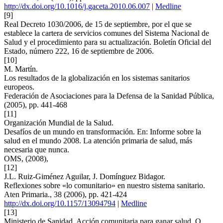
http://dx.doi.org/10.1016/j.gaceta.2010.06.007
|
Medline
[9]
Real Decreto 1030/2006, de 15 de septiembre, por el que se
establece la cartera de servicios comunes del Sistema Nacional de
Salud y el procedimiento para su actualización. Boletín Oficial del
Estado, número 222, 16 de septiembre de 2006.
[10]
M. Martín.
Los resultados de la globalización en los sistemas sanitarios
europeos.
Federación de Asociaciones para la Defensa de la Sanidad Pública,
(2005), pp. 441-468
[11]
Organización Mundial de la Salud.
Desafíos de un mundo en transformación. En: Informe sobre la
salud en el mundo 2008. La atención primaria de salud, más
necesaria que nunca.
OMS, (2008),
[12]
J.L. Ruiz-Giménez Aguilar, J. Domínguez Bidagor.
Reflexiones sobre «lo comunitario» en nuestro sistema sanitario.
Aten Primaria., 38 (2006), pp. 421-424
http://dx.doi.org/10.1157/13094794
|
Medline
[13]
Ministerio de Sanidad. Acción comunitaria para ganar salud. O