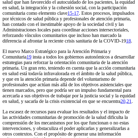
salud que han favorecido el autocuidado de los pacientes, la equidad
en salud, la integración y la cohesión social, con la participación
comunitaria como elemento clave
15-17
. Estos procesos, impulsados
por técnicos de salud pública y profesionales de atención primaria,
han contado con el inestimable apoyo de la sociedad civil y las
Administraciones locales para coordinar acciones intersectoriales,
reforzando vínculos comunitarios que incluso han marcado la
diferencia al afrontar la reciente crisis sanitaria de la COVID-19
18
.
El nuevo Marco Estratégico para la Atención Primaria y
Comunitaria
19
insta a todos los gobiernos autonómicos a desarrollar
estrategias para reforzar la orientación comunitaria de la atención
primaria. Un gran reto, teniendo en cuenta que la acción comunitaria
en salud está todavía infravalorada en el ámbito de la salud pública,
y que en la atención primaria depende del voluntarismo de
profesionales que actúan más allá de los objetivos asistenciales que
tienen marcados, pero que podría ser un impulso fundamental para
acercarla a sus objetivos de trabajar por la justicia social y la equidad
en salud, y sacarla de la crisis existencial en que se encuentra
20,21
.
La escasez de recursos para evaluar los resultados y el impacto de
las actividades comunitarias de promoción de la salud dificulta la
comprensión de los mecanismos por los que funcionan o no estas
intervenciones, y obstaculiza el poder aplicarlas y generalizarlas a
otros contextos. Con el propósito de generar una información