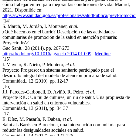
cómo trabajar en red para mejorar las condiciones de vida. Madrid;
2021. Disponible en:
https://www.sanidad.gob.es/profesionales/saludPublica/prevPromoc
[14]
S. March, M. Jordán, I. Montaner,
et al
.
¿Qué hacemos en el barrio? Descripción de las actividades
comunitarias de promoción de la salud en atención primaria:
Proyecto frAC.
Gac Sanit., 28 (2014), pp. 267-273
http://dx.doi.org/10.1016/j.gaceta.2014.01.009
|
Medline
[15]
I. Maynar, R. Nieto, P. Montero,
et al
.
Proyecto Progreso: un sistema sanitario participado para el
desarrollo integral del modelo de atención primaria de salud.
Comunidad., 12 (2010), pp. 12-17
[16]
J.J. Paredes-Carbonell, D. Aviñó, R. Peiró,
et al
.
Projecte RIU: Un riu de cultures, un riu de salut. Una propuesta de
intervención en salud en entornos vulnerables.
Comunidad., 13 (2011), pp. 34-37
[17]
E. Díez, M. Pasarín, F. Daban,
et al
.
Salut als Barris en Barcelona, una intervención comunitaria para
reducir las desigualdades sociales en salud.
Comunidad., 14 (2012), pp. 121-126