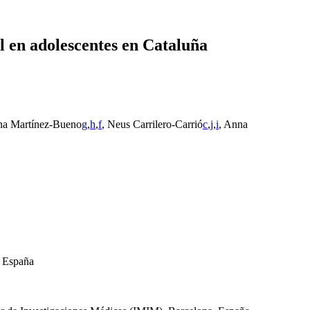
l en adolescentes en Cataluña
ina Martínez-Bueno
g
,
h
,
f
, Neus Carrilero-Carrió
c
,
j
,
i
, Anna
, España