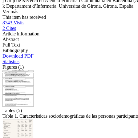
j
Grup de Recerca en Atenció Primària i Comunitària en Barcelona (A
k
Departament d’Infermeria, Universitat de Girona, Girona, España
Ver más
This item has received
8743
Visits
2
Cites
Article information
Abstract
Full Text
Bibliography
Download PDF
Statistics
Figures (1)
Tables (5)
Tabla 1. Características sociodemográficas de las personas participante