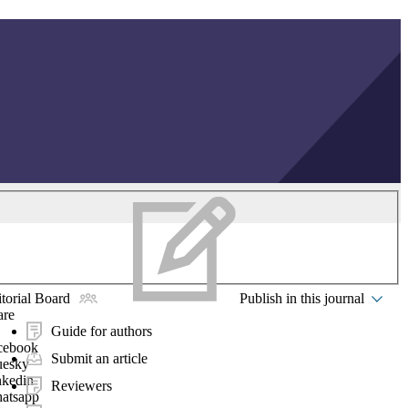
torial Board
Publish in this journal
are
Guide for authors
cebook
Submit an article
uesky
nkedin
Reviewers
atsapp