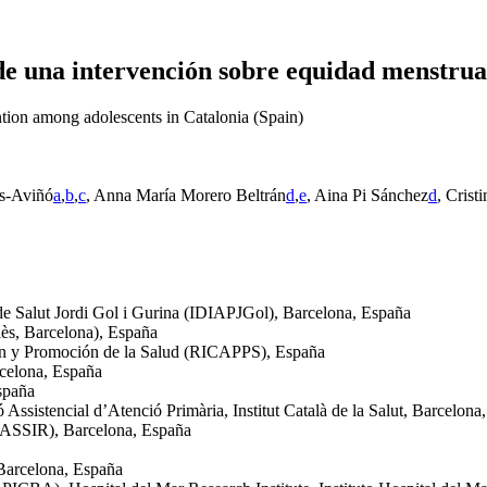
de una intervención sobre equidad menstrua
ntion among adolescents in Catalonia (Spain)
es-Aviñó
a
,
b
,
c
, Anna María Morero Beltrán
d
,
e
, Aina Pi Sánchez
d
, Crist
a de Salut Jordi Gol i Gurina (IDIAPJGol), Barcelona, España
lès, Barcelona), España
ión y Promoción de la Salud (RICAPPS), España
rcelona, España
spaña
Assistencial d’Atenció Primària, Institut Català de la Salut, Barcelona
GRASSIR), Barcelona, España
Barcelona, España