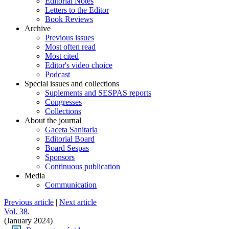
Editorial Notes
Letters to the Editor
Book Reviews
Archive
Previous issues
Most often read
Most cited
Editor's video choice
Podcast
Special issues and collections
Suplements and SESPAS reports
Congresses
Collections
About the journal
Gaceta Sanitaria
Editorial Board
Board Sespas
Sponsors
Continuous publication
Media
Communication
Previous article
|
Next article
Vol. 38.
(January 2024)