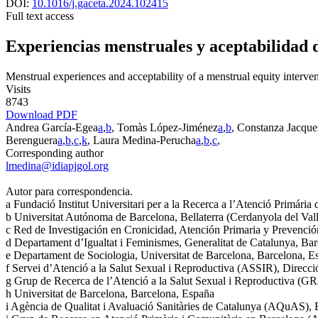
DOI:
10.1016/j.gaceta.2024.102415
Full text access
Experiencias menstruales y aceptabilidad 
Menstrual experiences and acceptability of a menstrual equity interve
Visits
8743
Download PDF
Andrea García-Egea
a
,
b
, Tomàs López-Jiménez
a
,
b
, Constanza Jacqu
Berenguera
a
,
b
,
c
,
k
, Laura Medina-Perucha
a
,
b
,
c
,
Corresponding author
lmedina@idiapjgol.org
Autor para correspondencia.
a
Fundació Institut Universitari per a la Recerca a l’Atenció Primári
b
Universitat Autónoma de Barcelona, Bellaterra (Cerdanyola del Val
c
Red de Investigación en Cronicidad, Atención Primaria y Prevenc
d
Departament d’Igualtat i Feminismes, Generalitat de Catalunya, Ba
e
Departament de Sociologia, Universitat de Barcelona, Barcelona, E
f
Servei d’Atenció a la Salut Sexual i Reproductiva (ASSIR), Direcció 
g
Grup de Recerca de l’Atenció a la Salut Sexual i Reproductiva (
h
Universitat de Barcelona, Barcelona, España
i
Agència de Qualitat i Avaluació Sanitàries de Catalunya (AQuAS), 