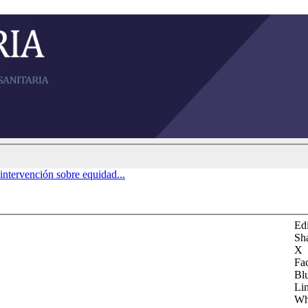
intervención sobre equidad...
Edi
Sh
X
Fa
Bl
Li
Wh