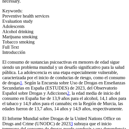
necessary.
Keywords:
Preventive health services
Evaluation study
Adolescents
Alcohol drinking
Marijuana smoking
Tobacco smoking
Full Text
Introducción
El consumo de sustancias psicoactivas en menores de edad sigue
siendo un problema mundial y un desafío significativo para la salud
pública. La adolescencia es una etapa especialmente vulnerable,
caracterizada por el inicio de conductas de riesgo, como el consumo
de drogas
1
. Según la Encuesta sobre Uso de Drogas en Enseñanzas
Secundarias en España (ESTUDES) de 2023, del Observatorio
Español sobre Drogas y Adicciones
2
, la edad media de inicio del
consumo en España fue de 13,9 años para el alcohol, 14,1 años para
el tabaco y 14,9 años para el cannabis; en la Región de Murcia, las
edades fueron de 13,7 años, 14 años y 14,9 años, respectivamente.
El Informe Mundial sobre Drogas de la United Nations Office on
Drugs and Crime (UNODC) de 2023
3
subraya que el inicio
temprano del consumo de drogas puede conducir a una dependencia