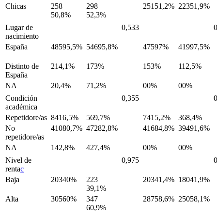
Chicas
258
298
25151,2%
22351,9%
50,8%
52,3%
Lugar de
0,533
nacimiento
España
48595,5%
54695,8%
47597%
41997,5%
Distinto de
214,1%
173%
153%
112,5%
España
NA
20,4%
71,2%
00%
00%
Condición
0,355
académica
Repetidore/as
8416,5%
569,7%
7415,2%
368,4%
No
41080,7%
47282,8%
41684,8%
39491,6%
repetidore/as
NA
142,8%
427,4%
00%
00%
Nivel de
0,975
renta
c
Baja
20340%
223
20341,4%
18041,9%
39,1%
Alta
30560%
347
28758,6%
25058,1%
60,9%