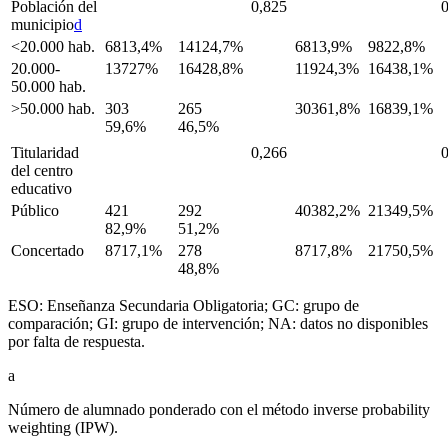
Población del
0,825
municipio
d
<
20.000 hab.
6813,4%
14124,7%
6813,9%
9822,8%
20.000-
13727%
16428,8%
11924,3%
16438,1%
50.000 hab.
>50.000 hab.
303
265
30361,8%
16839,1%
59,6%
46,5%
Titularidad
0,266
del centro
educativo
Público
421
292
40382,2%
21349,5%
82,9%
51,2%
Concertado
8717,1%
278
8717,8%
21750,5%
48,8%
ESO: Enseñanza Secundaria Obligatoria; GC: grupo de
comparación; GI: grupo de intervención; NA: datos no disponibles
por falta de respuesta.
a
Número de alumnado ponderado con el método
inverse probability
weighting
(IPW).