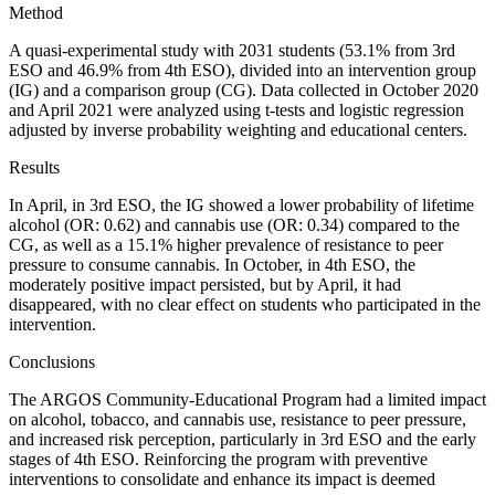
Method
A quasi-experimental study with 2031 students (53.1% from 3
rd
ESO and 46.9% from 4
th ESO), divided into an intervention group
(IG) and a comparison group (CG). Data collected in October 2020
and April 2021 were analyzed using t-tests and logistic regression
adjusted by inverse probability weighting and educational centers.
Results
In April, in 3
rd ESO, the IG showed a lower probability of lifetime
alcohol (OR: 0.62) and cannabis use (OR: 0.34) compared to the
CG, as well as a 15.1% higher prevalence of resistance to peer
pressure to consume cannabis. In October, in 4
th ESO, the
moderately positive impact persisted, but by April, it had
disappeared, with no clear effect on students who participated in the
intervention.
Conclusions
The ARGOS Community-Educational Program had a limited impact
on alcohol, tobacco, and cannabis use, resistance to peer pressure,
and increased risk perception, particularly in 3
rd ESO and the early
stages of 4
th ESO. Reinforcing the program with preventive
interventions to consolidate and enhance its impact is deemed