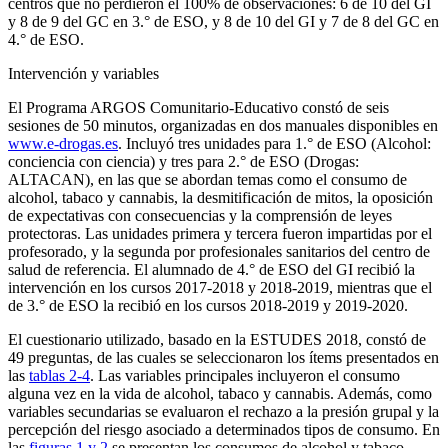
centros que no perdieron el 100% de observaciones: 6 de 10 del GI
y 8 de 9 del GC en 3.° de ESO, y 8 de 10 del GI y 7 de 8 del GC en
4.° de ESO.
Intervención y variables
El Programa ARGOS Comunitario-Educativo constó de seis
sesiones de 50 minutos, organizadas en dos manuales disponibles en
www.e-drogas.es
. Incluyó tres unidades para 1.° de ESO
(Alcohol:
conciencia con ciencia)
y tres para 2.° de ESO
(Drogas:
ALTACAN),
en las que se abordan temas como el consumo de
alcohol, tabaco y cannabis, la desmitificación de mitos, la oposición
de expectativas con consecuencias y la comprensión de leyes
protectoras. Las unidades primera y tercera fueron impartidas por el
profesorado, y la segunda por profesionales sanitarios del centro de
salud de referencia. El alumnado de 4.° de ESO del GI recibió la
intervención en los cursos 2017-2018 y 2018-2019, mientras que el
de 3.° de ESO la recibió en los cursos 2018-2019 y 2019-2020.
El cuestionario utilizado, basado en la ESTUDES 2018, constó de
49 preguntas, de las cuales se seleccionaron los ítems presentados en
las
tablas 2-4
. Las variables principales incluyeron el consumo
alguna vez en la vida de alcohol, tabaco y cannabis. Además, como
variables secundarias se evaluaron el rechazo a la presión grupal y la
percepción del riesgo asociado a determinados tipos de consumo. En
las
figuras 1 y 2
se presentan los consumos de alcohol y tabaco