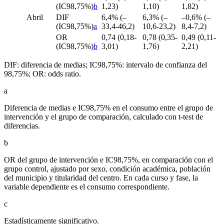
(IC98,75%)
b
1,23)
1,10)
1,82)
Abril
DIF
6,4% (–
6,3% (–
–0,6% (–
(IC98,75%)
a
33,4-46,2)
10,6-23,2)
8,4-7,2)
OR
0,74 (0,18-
0,78 (0,35-
0,49 (0,11-
(IC98,75%)
b
3,01)
1,76)
2,21)
DIF: diferencia de medias; IC98,75%: intervalo de confianza del
98,75%; OR:
odds ratio.
a
Diferencia de medias e IC98,75% en el consumo entre el grupo de
intervención y el grupo de comparación, calculado con t-test de
diferencias.
b
OR del grupo de intervención e IC98,75%, en comparación con el
grupo control, ajustado por sexo, condición académica, población
del municipio y titularidad del centro. En cada curso y fase, la
variable dependiente es el consumo correspondiente.
c
Estadísticamente significativo.