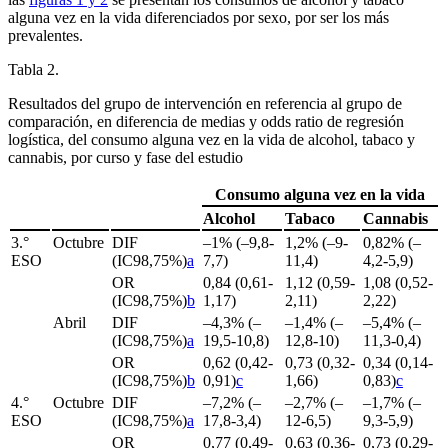
alguna vez en la vida diferenciados por sexo, por ser los más
prevalentes.
Tabla 2.
Resultados del grupo de intervención en referencia al grupo de
comparación, en diferencia de medias y
odds ratio
de regresión
logística, del consumo alguna vez en la vida de alcohol, tabaco y
cannabis, por curso y fase del estudio
Consumo alguna vez en la vida
Alcohol
Tabaco
Cannabis
3.°
Octubre
DIF
–1% (–9,8-
1,2% (–9-
0,82% (–
ESO
(IC98,75%)
a
7,7)
11,4)
4,2-5,9)
OR
0,84 (0,61-
1,12 (0,59-
1,08 (0,52-
(IC98,75%)
b
1,17)
2,11)
2,22)
Abril
DIF
–4,3% (–
–1,4% (–
–5,4% (–
(IC98,75%)
a
19,5-10,8)
12,8-10)
11,3-0,4)
OR
0,62 (0,42-
0,73 (0,32-
0,34 (0,14-
(IC98,75%)
b
0,91)
c
1,66)
0,83)
c
4.°
Octubre
DIF
–7,2% (–
–2,7% (–
–1,7% (–
ESO
(IC98,75%)
a
17,8-3,4)
12-6,5)
9,3-5,9)
OR
0,77 (0,49-
0,63 (0,36-
0,73 (0,29-