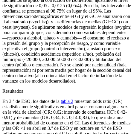
momentos se aplicó la corrección de Bonferroni, ajustando el nivel
de significación de 0,05 a 0,0125 (0,05/4). Por ello, los intervalos de
confianza se presentan al 98,75% en lugar de al 95%. Las
diferencias sociodemográficas entre el GI y el GC se analizaron con
ji al cuadrado
(svychisq),
y las diferencias de medias (GI
−
GC) con
t-test
(svyttest).
Se aplicaron modelos de regresión logística
(svyglm)
para comparar grupos, considerando como variables dependientes
—respecto a alcohol, tabaco y cannabis— el consumo, el rechazo a
la presión del grupo y la percepción de riesgo, y como variable
explicativa el grupo (control o intervención), ajustado por sexo
(chico/a), condición académica (repetidor: sí/no), población del
municipio (<20.000, 20.000-50.000 o
>50.000) y titularidad del
centro (público o concertado). No se ajustó por nacionalidad (baja
representación) ni por renta media por hogar de la sección censal del
centro educativo (alta colinealidad en el factor de inflación de la
varianza en los modelos desarrollados).
Resultados
En 3.° de ESO, los datos de la
tabla 2
muestran
odds ratio
(OR)
estadísticamente significativas en abril para el consumo alguna vez
en la vida de alcohol (OR: 0,62; intervalo de confianza [IC]: 0,42-
0,91) y de cannabis (OR: 0,34; IC: 0,14-0,83), lo que indica una
menor probabilidad de consumo en el GI. Las diferencias de medias
y las OR <
1 en abril en 3.° de ESO y en octubre en 4.° de ESO
reflejan un menor consumo del GI en abril para todas las sustancias,