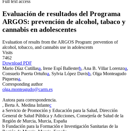
Full text access
Evaluación de resultados del Programa
ARGOS: prevención de alcohol, tabaco y
cannabis en adolescentes
Evaluation of results from the ARGOS Program: prevention of
alcohol, tobacco, and cannabis use in adolescents
Visits
7462
Download PDF
Mario Díaz Cutillas
a
, Irene Espí Ballester
b
, Ana B. Villar Lorenzo
a
,
Consuelo Puerta Ortuño
a
, Sylvia López Davis
b
, Olga Monteagudo
Piqueras
a
,
Corresponding author
olga.monteagudo@carm.es
Autora para correspondencia.
, Berta A. Medina Infante
c
a
Servicio de Promoción y Educación para la Salud, Dirección
General de Salud Pública y Adicciones, Consejería de Salud de la
Región de Murcia, Murcia, España
b
Fundación para la Formación e Investigación Sanitarias de la