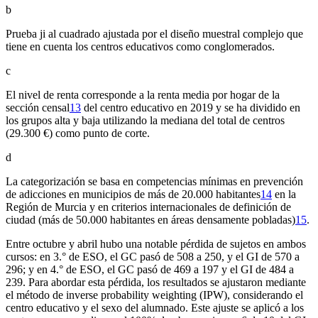
b
Prueba ji al cuadrado ajustada por el diseño muestral complejo que
tiene en cuenta los centros educativos como conglomerados.
c
El nivel de renta corresponde a la renta media por hogar de la
sección censal
13
del centro educativo en 2019 y se ha dividido en
los grupos alta y baja utilizando la mediana del total de centros
(29.300 €) como punto de corte.
d
La categorización se basa en competencias mínimas en prevención
de adicciones en municipios de más de 20.000 habitantes
14
en la
Región de Murcia y en criterios internacionales de definición de
ciudad (más de 50.000 habitantes en áreas densamente pobladas)
15
.
Entre octubre y abril hubo una notable pérdida de sujetos en ambos
cursos: en 3.° de ESO, el GC pasó de 508 a 250, y el GI de 570 a
296; y en 4.° de ESO, el GC pasó de 469 a 197 y el GI de 484 a
239. Para abordar esta pérdida, los resultados se ajustaron mediante
el método de
inverse probability weighting
(IPW), considerando el
centro educativo y el sexo del alumnado. Este ajuste se aplicó a los