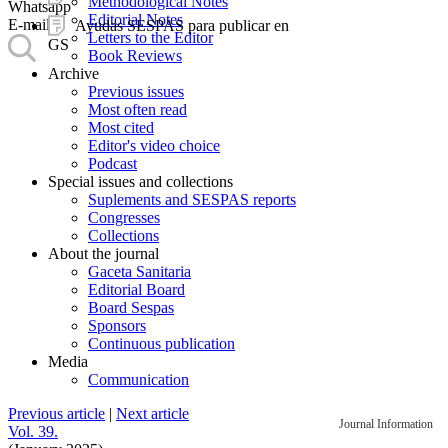
Methodological Notes
Whatsapp
Editorial Notes
E-mail
Ayudas SESPAS para publicar en
Letters to the Editor
GS
Book Reviews
Archive
Previous issues
Most often read
Most cited
Editor's video choice
Podcast
Special issues and collections
Suplements and SESPAS reports
Congresses
Collections
About the journal
Gaceta Sanitaria
Editorial Board
Board Sespas
Sponsors
Continuous publication
Media
Communication
Previous article
|
Next article
Journal Information
Vol. 39.