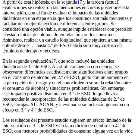
A partir de esta hipótesis, en la segunda
17
y la tercera (actual)
evaluaciones se realizaron las mediciones en cursos posteriores a la
intervención, con el fin de evaluar el impacto de las unidades
didácticas en una etapa en la que los consumos son más frecuentes y
facilitar una mejor detección de diferencias entre grupos. Se
consideró una opción viable, aunque impide establecer con precisión
el estado inicial del alumnado en relación con los consumos.
Asimismo, realizar un estudio longitudinal que siguiera a una misma
cohorte desde 1.° hasta 4.° de ESO habría sido muy costoso en
términos de tiempo y recursos.
En la segunda evaluación
17
, que solo incluyó las unidades
didácticas de 1.° de ESO,
Alcohol: conciencia con ciencia,
se
observaron diferencias estadísticamente significativas entre grupos
en el consumo de alcohol en 2.° de ESO, junto con un aumento en
la percepción del riesgo y en el conocimiento sobre la relación entre
el consumo de alcohol y situaciones problemáticas. Sin embargo,
este impacto positivo disminuía en 3.° de ESO, lo que llevó a
recomendar la incorporación de las unidades didácticas de 2.° de
ESO,
Drogas: ALTACAN,
y a evaluar si su inclusión generaba un
efecto en 3.° y 4.° de ESO.
Los resultados del presente estudio sugieren un efecto limitado de la
intervención en 3.° de ESO y en la medición de octubre en 4.° de
ESO, con menores probabilidades de consumo alguna vez en la vida