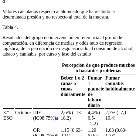
d
Valores calculados respecto al alumnado que ha recibido la
determinada presión y no respecto al total de la muestra.
Tabla 4.
Resultados del grupo de intervención en referencia al grupo de
comparación, en diferencia de medias y
odds ratio
de regresión
logística, de la percepción de riesgo asociado al consumo de alcohol,
tabaco y cannabis, por curso y fase del estudio
Percepción de que produce muchos
o bastantes problemas
Beber 1 o 2
Fumar
Fumar
cañas o
1
cannabis
copas
paquete
habitualmente
diariamente
de
tabaco
diario
3.°
Octubre
DIF
2,6% (–13-
4,4% (–
2,7% (–7,1-
ESO
(IC98,75%)
a
18,2)
6,5-
10,4)
15,2)
OR
1,15 (0,63-
1,29
1,03 (0,60-
(IC98,75%)
b
2,11)
(0,65-
1,78)