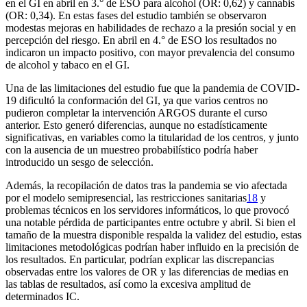
en el GI en abril en 3.° de ESO para alcohol (OR: 0,62) y cannabis
(OR: 0,34). En estas fases del estudio también se observaron
modestas mejoras en habilidades de rechazo a la presión social y en
percepción del riesgo. En abril en 4.° de ESO los resultados no
indicaron un impacto positivo, con mayor prevalencia del consumo
de alcohol y tabaco en el GI.
Una de las limitaciones del estudio fue que la pandemia de COVID-
19 dificultó la conformación del GI, ya que varios centros no
pudieron completar la intervención ARGOS durante el curso
anterior. Esto generó diferencias, aunque no estadísticamente
significativas, en variables como la titularidad de los centros, y junto
con la ausencia de un muestreo probabilístico podría haber
introducido un sesgo de selección.
Además, la recopilación de datos tras la pandemia se vio afectada
por el modelo semipresencial, las restricciones sanitarias
18
y
problemas técnicos en los servidores informáticos, lo que provocó
una notable pérdida de participantes entre octubre y abril. Si bien el
tamaño de la muestra disponible respalda la validez del estudio, estas
limitaciones metodológicas podrían haber influido en la precisión de
los resultados. En particular, podrían explicar las discrepancias
observadas entre los valores de OR y las diferencias de medias en
las tablas de resultados, así como la excesiva amplitud de
determinados IC.