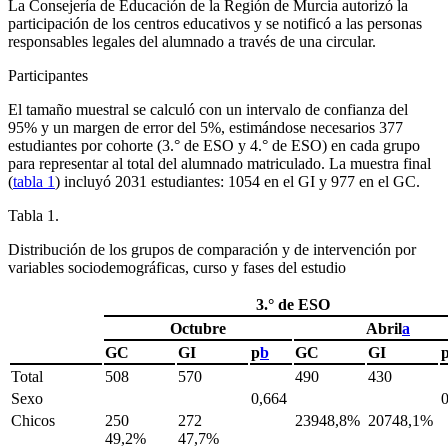
La Consejería de Educación de la Región de Murcia autorizó la
participación de los centros educativos y se notificó a las personas
responsables legales del alumnado a través de una circular.
Participantes
El tamaño muestral se calculó con un intervalo de confianza del
95% y un margen de error del 5%, estimándose necesarios 377
estudiantes por cohorte (3.° de ESO y 4.° de ESO) en cada grupo
para representar al total del alumnado matriculado. La muestra final
(
tabla 1
) incluyó 2031 estudiantes: 1054 en el GI y 977 en el GC.
Tabla 1.
Distribución de los grupos de comparación y de intervención por
variables sociodemográficas, curso y fases del estudio
3.° de ESO
Octubre
Abril
a
GC
GI
p
b
GC
GI
Total
508
570
490
430
Sexo
0,664
Chicos
250
272
23948,8%
20748,1%
49,2%
47,7%