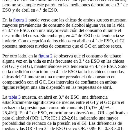
pero no se cumple este patrón en las mediciones de octubre en 3.° de
ESO y de abril en 4.° de ESO.
En la
figura 1
puede verse que las chicas de ambos grupos muestran
mayores prevalencias de consumo de alcohol alguna vez en la vida
en 3.° de ESO, con una mayor evolución del consumo durante el
desarrollo del curso. Sin embargo, en 4.° de ESO esta tendencia se
invierte. Con excepción de los chicos en abril en 4.° de ESO, el GI
presenta menores niveles de consumo que el GC en ambos sexos.
Por otro lado, en la
figura 2
se observa que el consumo de tabaco
alguna vez en la vida es más frecuente en 3.° de ESO en las chicas
del GC y del GI, manteniéndose esta tendencia en 4.° de ESO. Solo
en la medición de octubre en 4.° de ESO tanto los chicos como las
chicas del GI muestran una menor prevalencia de consumo en
comparación con el GC. Los intervalos de confianza en ambas
figuras reflejan una alta dispersión en las respuestas de abril.
La
tabla 3
muestra, en abril en 3.° de ESO, una diferencia
estadísticamente significativa de medias entre el GI y el GC para el
rechazo a la presión para consumir cannabis (15,1% [4,9% a
25,4%]). En 4.° de ESO, en octubre se observó una OR significativa
para el alcohol (OR: 1,79; IC: 1,23-2,61), indicando una mayor
probabilidad de rechazo de la presión en el GI. Las diferencias de
medias y las OR
>1 en 3.° de ESO (salvo OR: 0,99, IC: 0,33-3,01,