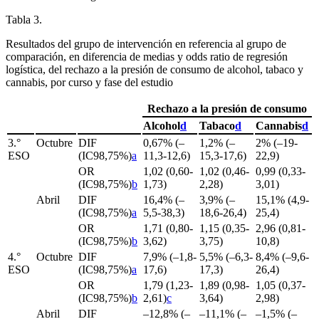
Tabla 3.
Resultados del grupo de intervención en referencia al grupo de
comparación, en diferencia de medias y
odds ratio
de regresión
logística, del rechazo a la presión de consumo de alcohol, tabaco y
cannabis, por curso y fase del estudio
Rechazo a la presión de consumo
Alcohol
d
Tabaco
d
Cannabis
d
3.°
Octubre
DIF
0,67% (–
1,2% (–
2% (–19-
ESO
(IC98,75%)
a
11,3-12,6)
15,3-17,6)
22,9)
OR
1,02 (0,60-
1,02 (0,46-
0,99 (0,33-
(IC98,75%)
b
1,73)
2,28)
3,01)
Abril
DIF
16,4% (–
3,9% (–
15,1% (4,9-
(IC98,75%)
a
5,5-38,3)
18,6-26,4)
25,4)
OR
1,71 (0,80-
1,15 (0,35-
2,96 (0,81-
(IC98,75%)
b
3,62)
3,75)
10,8)
4.°
Octubre
DIF
7,9% (–1,8-
5,5% (–6,3-
8,4% (–9,6-
ESO
(IC98,75%)
a
17,6)
17,3)
26,4)
OR
1,79 (1,23-
1,89 (0,98-
1,05 (0,37-
(IC98,75%)
b
2,61)
c
3,64)
2,98)
Abril
DIF
–12,8% (–
–11,1% (–
–1,5% (–