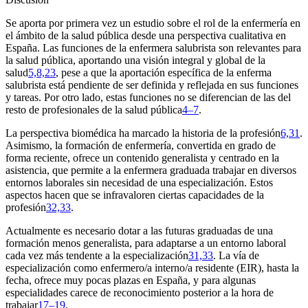
Se aporta por primera vez un estudio sobre el rol de la enfermería en
el ámbito de la salud pública desde una perspectiva cualitativa en
España. Las funciones de la enfermera salubrista son relevantes para
la salud pública, aportando una visión integral y global de la
salud
5,8,23
, pese a que la aportación específica de la enferma
salubrista está pendiente de ser definida y reflejada en sus funciones
y tareas. Por otro lado, estas funciones no se diferencian de las del
resto de profesionales de la salud pública
4–7
.
La perspectiva biomédica ha marcado la historia de la profesión
6,31
.
Asimismo, la formación de enfermería, convertida en grado de
forma reciente, ofrece un contenido generalista y centrado en la
asistencia, que permite a la enfermera graduada trabajar en diversos
entornos laborales sin necesidad de una especialización. Estos
aspectos hacen que se infravaloren ciertas capacidades de la
profesión
32,33
.
Actualmente es necesario dotar a las futuras graduadas de una
formación menos generalista, para adaptarse a un entorno laboral
cada vez más tendente a la especialización
31,33
. La vía de
especialización como enfermero/a interno/a residente (EIR), hasta la
fecha, ofrece muy pocas plazas en España, y para algunas
especialidades carece de reconocimiento posterior a la hora de
trabajar
17–19
.