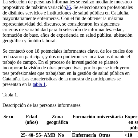
La selección de personas informantes se realizó mediante muestreo
propositivo de máxima variación
26
. Se seleccionaron profesionales
de distintos servicios e instituciones de salud pública en Cataluña,
mayoritariamente enfermeras. Con el fin de obtener la máxima
representatividad del discurso, se consideraron los siguientes
criterios de variabilidad para la selección de informantes: edad,
formación de base, años de experiencia en salud pública, ubicación
geográfica y ámbito laboral.
Se contactó con 18 potenciales informantes clave, de los cuales dos
rechazaron participar, y dos no pudieron ser localizadas durante el
trabajo de campo. En el proceso de investigación se planteó
incorporar la visión de otras perspectivas, por lo que se incluyeron
tres profesionales que trabajaban en la gestión de salud pública en
Cataluña. Las características de la muestra de participantes se
presentan en la
tabla 1
.
Tabla 1.
Descripción de las personas informantes
Sexo
Edad
Zona
Formación universitaria
Exper
(años)
geográfica
en s
púb
25-
40-
55-
AMB
No
Enfermería
Otras
<
10