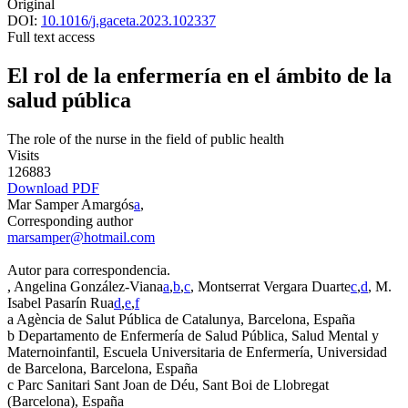
Original
DOI:
10.1016/j.gaceta.2023.102337
Full text access
El rol de la enfermería en el ámbito de la
salud pública
The role of the nurse in the field of public health
Visits
126883
Download PDF
Mar Samper Amargós
a
,
Corresponding author
marsamper@hotmail.com
Autor para correspondencia.
, Angelina González-Viana
a
,
b
,
c
, Montserrat Vergara Duarte
c
,
d
, M.
Isabel Pasarín Rua
d
,
e
,
f
a
Agència de Salut Pública de Catalunya, Barcelona, España
b
Departamento de Enfermería de Salud Pública, Salud Mental y
Maternoinfantil, Escuela Universitaria de Enfermería, Universidad
de Barcelona, Barcelona, España
c
Parc Sanitari Sant Joan de Déu, Sant Boi de Llobregat
(Barcelona), España