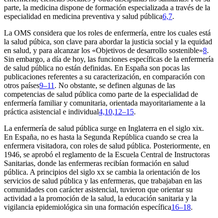
parte, la medicina dispone de formación especializada a través de la
especialidad en medicina preventiva y salud pública
6,7
.
La OMS considera que los roles de enfermería, entre los cuales está
la salud púbica, son clave para abordar la justicia social y la equidad
en salud, y para alcanzar los «Objetivos de desarrollo sostenible»
8
.
Sin embargo, a día de hoy, las funciones específicas de la enfermería
de salud pública no están definidas. En España son pocas las
publicaciones referentes a su caracterización, en comparación con
otros países
9–11
. No obstante, se definen algunas de las
competencias de salud pública como parte de la especialidad de
enfermería familiar y comunitaria, orientada mayoritariamente a la
práctica asistencial e individual
4,10,12–15
.
La enfermería de salud pública surge en Inglaterra en el siglo
xix
.
En España, no es hasta la Segunda República cuando se crea la
enfermera visitadora, con roles de salud pública. Posteriormente, en
1946, se aprobó el reglamento de la Escuela Central de Instructoras
Sanitarias, donde las enfermeras recibían formación en salud
pública. A principios del siglo
xx
se cambia la orientación de los
servicios de salud pública y las enfermeras, que trabajaban en las
comunidades con carácter asistencial, tuvieron que orientar su
actividad a la promoción de la salud, la educación sanitaria y la
vigilancia epidemiológica sin una formación específica
16–18
.