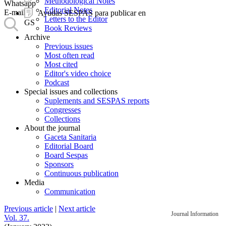
Methodological Notes
Whatsapp
Editorial Notes
E-mail
Ayudas SESPAS para publicar en
Letters to the Editor
GS
Book Reviews
Archive
Previous issues
Most often read
Most cited
Editor's video choice
Podcast
Special issues and collections
Suplements and SESPAS reports
Congresses
Collections
About the journal
Gaceta Sanitaria
Editorial Board
Board Sespas
Sponsors
Continuous publication
Media
Communication
Previous article
|
Next article
Journal Information
Vol. 37.