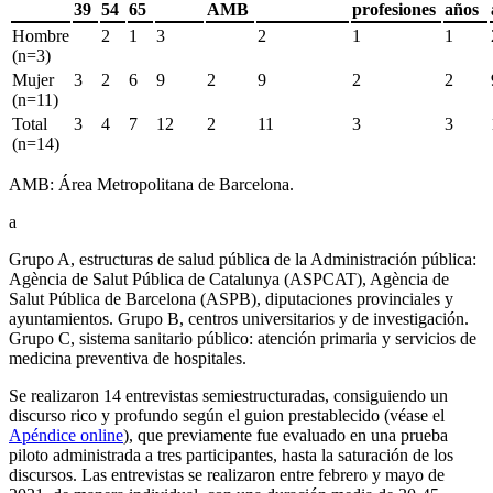
39
54
65
AMB
profesiones
años
Hombre
2
1
3
2
1
1
(n
=
3)
Mujer
3
2
6
9
2
9
2
2
(n
=
11)
Total
3
4
7
12
2
11
3
3
(n
=
14)
AMB: Área Metropolitana de Barcelona.
a
Grupo A, estructuras de salud pública de la Administración pública:
Agència de Salut Pública de Catalunya (ASPCAT), Agència de
Salut Pública de Barcelona (ASPB), diputaciones provinciales y
ayuntamientos. Grupo B, centros universitarios y de investigación.
Grupo C, sistema sanitario público: atención primaria y servicios de
medicina preventiva de hospitales.
Se realizaron 14 entrevistas semiestructuradas, consiguiendo un
discurso rico y profundo según el guion prestablecido (véase el
Apéndice
online
), que previamente fue evaluado en una prueba
piloto administrada a tres participantes, hasta la saturación de los
discursos. Las entrevistas se realizaron entre febrero y mayo de