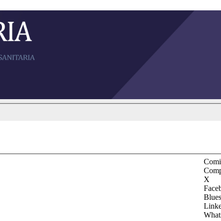
Comit
Comp
X
Face
Blue
Link
What