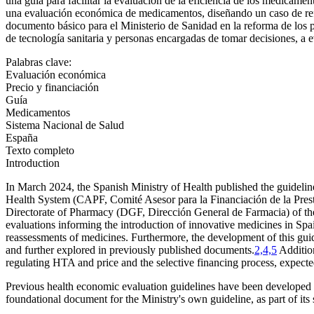
una guía para facilitar la evaluación de la eficiencia de los medicame
una evaluación económica de medicamentos, diseñando un caso de refe
documento básico para el Ministerio de Sanidad en la reforma de los p
de tecnología sanitaria y personas encargadas de tomar decisiones, a e
Palabras clave:
Evaluación económica
Precio y financiación
Guía
Medicamentos
Sistema Nacional de Salud
España
Texto completo
Introduction
In March 2024, the Spanish Ministry of Health published the guidelin
Health System (CAPF,
Comité Asesor para la Financiación de la Pre
Directorate of Pharmacy (DGF,
Dirección General de Farmacia
) of t
evaluations informing the introduction of innovative medicines in Spa
reassessments of medicines. Furthermore, the development of this g
and further explored in previously published documents.
2,4,5
Addition
regulating HTA and price and the selective financing process, expect
Previous health economic evaluation guidelines have been developed 
foundational document for the Ministry's own guideline, as part of its