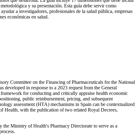
 puntos que desarrolla. La guía incluye 17 dimensiones que debe incluir
 metodológica y su presentación. Esta guía debe servir como
ayudar a investigadores, profesionales de la salud pública, empresas
iones económicas en salud.
isory Committee on the Financing of Pharmaceuticals for the National
as developed in response to a 2023 request from the General
l framework for conducting and critically appraise health economic
positioning, public reimbursement, pricing, and subsequent
nology assessment (HTA) mechanisms in Spain can be contextualized
f Health, with the publication of two related Royal Decrees,
y the Ministry of Health's Pharmacy Directorate to serve as a
process.