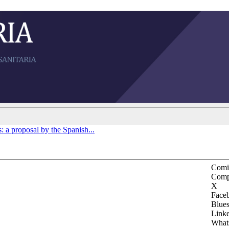
: a proposal by the Spanish...
Comit
Comp
X
Face
Blue
Link
What