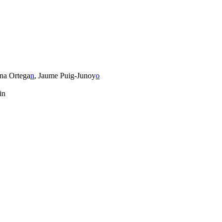
Ana Ortega
n
, Jaume Puig-Junoy
o
in