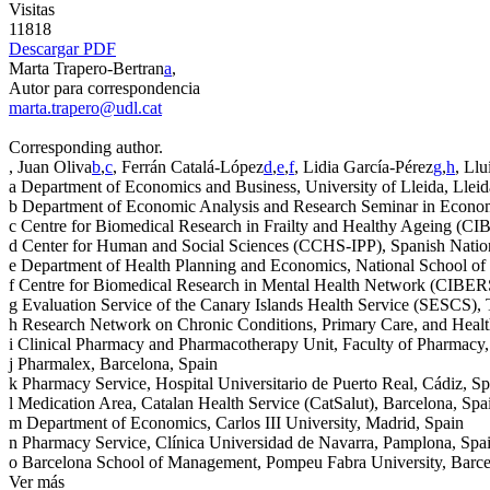
Visitas
11818
Descargar PDF
Marta Trapero-Bertran
a
,
Autor para correspondencia
marta.trapero@udl.cat
Corresponding author.
, Juan Oliva
b
,
c
, Ferrán Catalá-López
d
,
e
,
f
, Lidia García-Pérez
g
,
h
, Llu
a
Department of Economics and Business, University of Lleida, Lleid
b
Department of Economic Analysis and Research Seminar in Economi
c
Centre for Biomedical Research in Frailty and Healthy Ageing (C
d
Center for Human and Social Sciences (CCHS-IPP), Spanish Natio
e
Department of Health Planning and Economics, National School of Pu
f
Centre for Biomedical Research in Mental Health Network (CIBE
g
Evaluation Service of the Canary Islands Health Service (SESCS), 
h
Research Network on Chronic Conditions, Primary Care, and Heal
i
Clinical Pharmacy and Pharmacotherapy Unit, Faculty of Pharmacy, 
j
Pharmalex, Barcelona, Spain
k
Pharmacy Service, Hospital Universitario de Puerto Real, Cádiz, Sp
l
Medication Area, Catalan Health Service (CatSalut), Barcelona, Spa
m
Department of Economics, Carlos III University, Madrid, Spain
n
Pharmacy Service, Clínica Universidad de Navarra, Pamplona, Spa
o
Barcelona School of Management, Pompeu Fabra University, Barce
Ver más