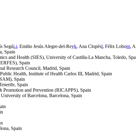
ís Segú
i
,
j
, Emilio Jesús Alegre-del-Rey
k
, Ana Clopés
l
, Félix Lobo
m
, 
a, Spain
cs and Health (SIES), University of Castilla-La Mancha, Toledo, Spa
IBERFES), Spain
nal Research Council, Madrid, Spain
blic Health, Institute of Health Carlos III, Madrid, Spain
RSAM), Spain
Tenerife, Spain
th Promotion and Prevention (RICAPPS), Spain
University of Barcelona, Barcelona, Spain
ain
in
in
lona, Spain