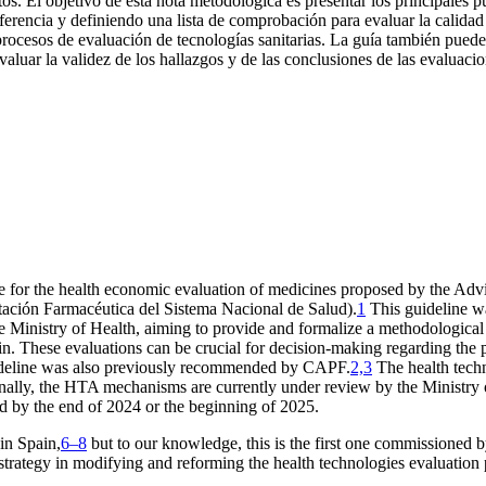
ntos. El objetivo de esta nota metodológica es presentar los principales
rencia y definiendo una lista de comprobación para evaluar la calidad
rocesos de evaluación de tecnologías sanitarias. La guía también puede 
valuar la validez de los hallazgos y de las conclusiones de las evaluac
e for the health economic evaluation of medicines proposed by the Adv
stación Farmacéutica del Sistema Nacional de Salud
).
1
This guideline w
he Ministry of Health, aiming to provide and formalize a methodologica
in. These evaluations can be crucial for decision-making regarding the 
uideline was also previously recommended by CAPF.
2,3
The health tech
ally, the HTA mechanisms are currently under review by the Ministry o
ed by the end of 2024 or the beginning of 2025.
in Spain,
6–8
but to our knowledge, this is the first one commissioned b
 strategy in modifying and reforming the health technologies evaluation 