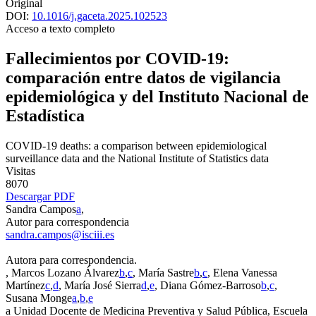
Original
DOI:
10.1016/j.gaceta.2025.102523
Acceso a texto completo
Fallecimientos por COVID-19:
comparación entre datos de vigilancia
epidemiológica y del Instituto Nacional de
Estadística
COVID-19 deaths: a comparison between epidemiological
surveillance data and the National Institute of Statistics data
Visitas
8070
Descargar PDF
Sandra Campos
a
,
Autor para correspondencia
sandra.campos@isciii.es
Autora para correspondencia.
, Marcos Lozano Álvarez
b
,
c
, María Sastre
b
,
c
, Elena Vanessa
Martínez
c
,
d
, María José Sierra
d
,
e
, Diana Gómez-Barroso
b
,
c
,
Susana Monge
a
,
b
,
e
a
Unidad Docente de Medicina Preventiva y Salud Pública, Escuela