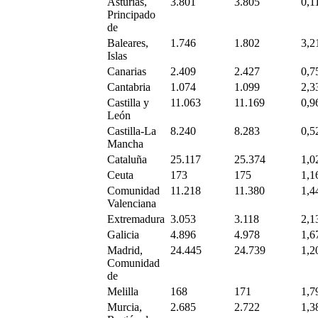
Asturias,
3.801
3.805
0,1
Principado
de
Baleares,
1.746
1.802
3,2
Islas
Canarias
2.409
2.427
0,7
Cantabria
1.074
1.099
2,3
Castilla y
11.063
11.169
0,9
León
Castilla-La
8.240
8.283
0,5
Mancha
Cataluña
25.117
25.374
1,0
Ceuta
173
175
1,1
Comunidad
11.218
11.380
1,4
Valenciana
Extremadura
3.053
3.118
2,1
Galicia
4.896
4.978
1,6
Madrid,
24.445
24.739
1,2
Comunidad
de
Melilla
168
171
1,7
Murcia,
2.685
2.722
1,3