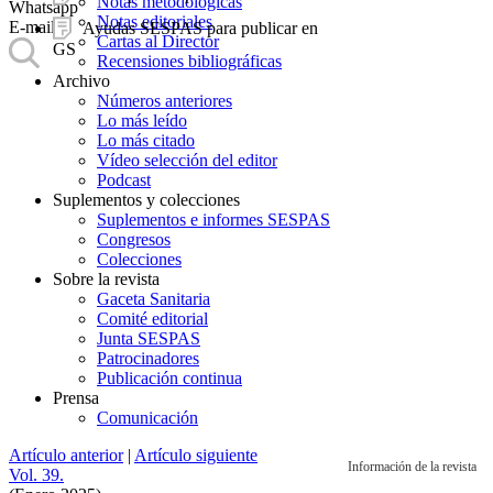
Notas metodológicas
Whatsapp
Notas editoriales
E-mail
Ayudas SESPAS para publicar en
Cartas al Director
GS
Recensiones bibliográficas
Archivo
Números anteriores
Lo más leído
Lo más citado
Vídeo selección del editor
Podcast
Suplementos y colecciones
Suplementos e informes SESPAS
Congresos
Colecciones
Sobre la revista
Gaceta Sanitaria
Comité editorial
Junta SESPAS
Patrocinadores
Publicación continua
Prensa
Comunicación
Artículo anterior
|
Artículo siguiente
Información de la revista
Vol. 39.