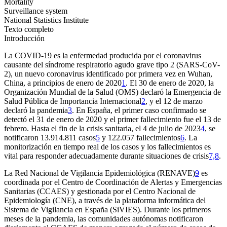
Mortality
Surveillance system
National Statistics Institute
Texto completo
Introducción
La COVID-19 es la enfermedad producida por el coronavirus
causante del síndrome respiratorio agudo grave tipo 2 (SARS-CoV-
2), un nuevo coronavirus identificado por primera vez en Wuhan,
China, a principios de enero de 2020
1
. El 30 de enero de 2020, la
Organización Mundial de la Salud (OMS) declaró la Emergencia de
Salud Pública de Importancia Internacional
2
, y el 12 de marzo
declaró la pandemia
3
. En España, el primer caso confirmado se
detectó el 31 de enero de 2020 y el primer fallecimiento fue el 13 de
febrero. Hasta el fin de la crisis sanitaria, el 4 de julio de 2023
4
, se
notificaron 13.914.811 casos
5
y 122.057 fallecimientos
6
. La
monitorización en tiempo real de los casos y los fallecimientos es
vital para responder adecuadamente durante situaciones de crisis
7,8
.
La Red Nacional de Vigilancia Epidemiológica (RENAVE)
9
es
coordinada por el Centro de Coordinación de Alertas y Emergencias
Sanitarias (CCAES) y gestionada por el Centro Nacional de
Epidemiología (CNE), a través de la plataforma informática del
Sistema de Vigilancia en España (SiVIES). Durante los primeros
meses de la pandemia, las comunidades autónomas notificaron