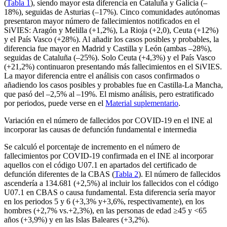
(
Tabla 1
), siendo mayor esta diferencia en Cataluña y Galicia (–
18%), seguidas de Asturias (–17%). Cinco comunidades autónomas
presentaron mayor número de fallecimientos notificados en el
SiVIES: Aragón y Melilla (+1,2%), La Rioja (+2,0), Ceuta (+12%)
y el País Vasco (+28%). Al añadir los casos posibles y probables, la
diferencia fue mayor en Madrid y Castilla y León (ambas –28%),
seguidas de Cataluña (–25%). Solo Ceuta (+4,3%) y el País Vasco
(+21,2%) continuaron presentando más fallecimientos en el SiVIES.
La mayor diferencia entre el análisis con casos confirmados o
añadiendo los casos posibles y probables fue en Castilla-La Mancha,
que pasó del –2,5% al –19%. El mismo análisis, pero estratificado
por periodos, puede verse en el
Material suplementario
.
Variación en el número de fallecidos por COVID-19 en el INE al
incorporar las causas de defunción fundamental e intermedia
Se calculó el porcentaje de incremento en el número de
fallecimientos por COVID-19 confirmada en el INE al incorporar
aquellos con el código U07.1 en apartados del certificado de
defunción diferentes de la CBAS (
Tabla 2
). El número de fallecidos
ascendería a 134.681 (+2,5%) al incluir los fallecidos con el código
U07.1 en CBAS o causa fundamental. Esta diferencia sería mayor
en los periodos 5 y 6 (+3,3% y
+
3,6%, respectivamente), en los
hombres (+2,7% vs.
+
2,3%), en las personas de edad ≥45 y <
65
años (+3,9%) y en las Islas Baleares (+3,2%).