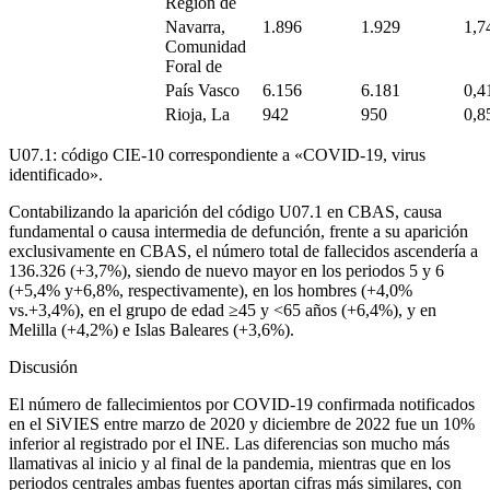
Región de
Navarra,
1.896
1.929
1,7
Comunidad
Foral de
País Vasco
6.156
6.181
0,4
Rioja, La
942
950
0,8
U07.1: código CIE-10 correspondiente a «COVID-19, virus
identificado».
Contabilizando la aparición del código U07.1 en CBAS, causa
fundamental o causa intermedia de defunción, frente a su aparición
exclusivamente en CBAS, el número total de fallecidos ascendería a
136.326 (+3,7%), siendo de nuevo mayor en los periodos 5 y 6
(+5,4% y
+
6,8%, respectivamente), en los hombres (+4,0%
vs.
+
3,4%), en el grupo de edad ≥45 y <
65 años (+6,4%), y en
Melilla (+4,2%) e Islas Baleares (+3,6%).
Discusión
El número de fallecimientos por COVID-19 confirmada notificados
en el SiVIES entre marzo de 2020 y diciembre de 2022 fue un 10%
inferior al registrado por el INE. Las diferencias son mucho más
llamativas al inicio y al final de la pandemia, mientras que en los
periodos centrales ambas fuentes aportan cifras más similares, con