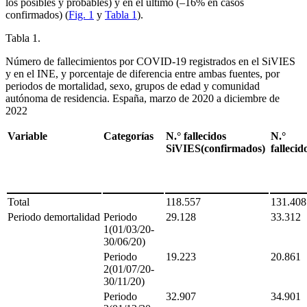
los posibles y probables) y en el último (–16% en casos
confirmados) (
Fig. 1
y
Tabla 1
).
Tabla 1.
Número de fallecimientos por COVID-19 registrados en el SiVIES
y en el INE, y porcentaje de diferencia entre ambas fuentes, por
periodos de mortalidad, sexo, grupos de edad y comunidad
autónoma de residencia. España, marzo de 2020 a diciembre de
2022
Variable
Categorías
N.° fallecidos
N.°
SiVIES(confirmados)
falleci
Total
118.557
131.40
Periodo demortalidad
Periodo
29.128
33.312
1(01/03/20-
30/06/20)
Periodo
19.223
20.861
2(01/07/20-
30/11/20)
Periodo
32.907
34.901