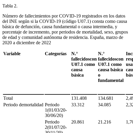
Tabla 2.
Número de fallecimientos por COVID-19 registrados en los datos
del INE según si la COVID-19 (código U07.1) consta como causa
básica de defunción, causa fundamental o causa intermedia, y
porcentaje de incremento, por periodos de mortalidad, sexo, grupos
de edad y comunidad autónoma de residencia. España, marzo de
2020 a diciembre de 2022
Variable
Categorías
N.°
N.°
Inc
fallecidoscon
fallecidoscon
res
U07.1 como
U07.1 como
usa
causa
causa básica
cau
básica
o
bás
fundamental
Total
131.408
134.681
2,4
Periodo demortalidad
Periodo
33.312
34.085
2,3
1(01/03/20-
30/06/20)
Periodo
20.861
21.216
1,7
2(01/07/20-
30/11/20)