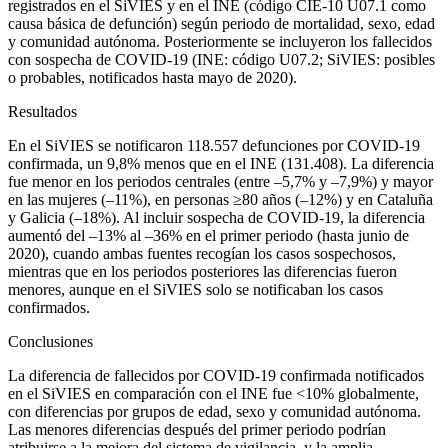
registrados en el SiVIES y en el INE (código CIE-10 U07.1 como
causa básica de defunción) según periodo de mortalidad, sexo, edad
y comunidad autónoma. Posteriormente se incluyeron los fallecidos
con sospecha de COVID-19 (INE: código U07.2; SiVIES: posibles
o probables, notificados hasta mayo de 2020).
Resultados
En el SiVIES se notificaron 118.557 defunciones por COVID-19
confirmada, un 9,8% menos que en el INE (131.408). La diferencia
fue menor en los periodos centrales (entre –5,7% y –7,9%) y mayor
en las mujeres (–11%), en personas ≥80 años (–12%) y en Cataluña
y Galicia (–18%). Al incluir sospecha de COVID-19, la diferencia
aumentó del –13% al –36% en el primer periodo (hasta junio de
2020), cuando ambas fuentes recogían los casos sospechosos,
mientras que en los periodos posteriores las diferencias fueron
menores, aunque en el SiVIES solo se notificaban los casos
confirmados.
Conclusiones
La diferencia de fallecidos por COVID-19 confirmada notificados
en el SiVIES en comparación con el INE fue <
10% globalmente,
con diferencias por grupos de edad, sexo y comunidad autónoma.
Las menores diferencias después del primer periodo podrían
atribuirse a la mejora del sistema de vigilancia, y la amplia