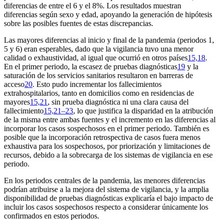
diferencias de entre el 6 y el 8%. Los resultados muestran
diferencias según sexo y edad, apoyando la generación de hipótesis
sobre las posibles fuentes de estas discrepancias.
Las mayores diferencias al inicio y final de la pandemia (periodos 1,
5 y 6) eran esperables, dado que la vigilancia tuvo una menor
calidad o exhaustividad, al igual que ocurrió en otros países
15,18
.
En el primer periodo, la escasez de pruebas diagnósticas
19
y la
saturación de los servicios sanitarios resultaron en barreras de
acceso
20
. Esto pudo incrementar los fallecimientos
extrahospitalarios, tanto en domicilios como en residencias de
mayores
15,21
, sin prueba diagnóstica ni una clara causa del
fallecimiento
15,21–23
, lo que justifica la disparidad en la atribución
de la misma entre ambas fuentes y el incremento en las diferencias al
incorporar los casos sospechosos en el primer periodo. También es
posible que la incorporación retrospectiva de casos fuera menos
exhaustiva para los sospechosos, por priorización y limitaciones de
recursos, debido a la sobrecarga de los sistemas de vigilancia en ese
periodo.
En los periodos centrales de la pandemia, las menores diferencias
podrían atribuirse a la mejora del sistema de vigilancia, y la amplia
disponibilidad de pruebas diagnósticas explicaría el bajo impacto de
incluir los casos sospechosos respecto a considerar únicamente los
confirmados en estos periodos.