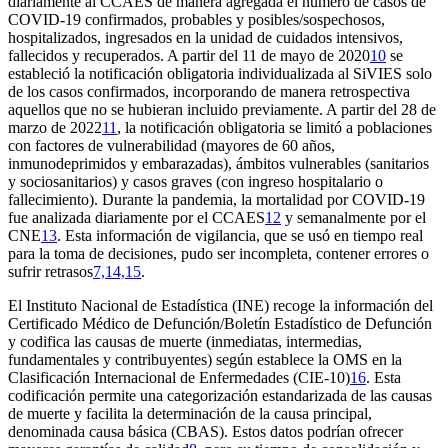
diariamente al CCAES de manera agregada el número de casos de
COVID-19 confirmados, probables y posibles/sospechosos,
hospitalizados, ingresados en la unidad de cuidados intensivos,
fallecidos y recuperados. A partir del 11 de mayo de 2020
10
se
estableció la notificación obligatoria individualizada al SiVIES solo
de los casos confirmados, incorporando de manera retrospectiva
aquellos que no se hubieran incluido previamente. A partir del 28 de
marzo de 2022
11
, la notificación obligatoria se limitó a poblaciones
con factores de vulnerabilidad (mayores de 60 años,
inmunodeprimidos y embarazadas), ámbitos vulnerables (sanitarios
y sociosanitarios) y casos graves (con ingreso hospitalario o
fallecimiento). Durante la pandemia, la mortalidad por COVID-19
fue analizada diariamente por el CCAES
12
y semanalmente por el
CNE
13
. Esta información de vigilancia, que se usó en tiempo real
para la toma de decisiones, pudo ser incompleta, contener errores o
sufrir retrasos
7,14,15
.
El Instituto Nacional de Estadística (INE) recoge la información del
Certificado Médico de Defunción/Boletín Estadístico de Defunción
y codifica las causas de muerte (inmediatas, intermedias,
fundamentales y contribuyentes) según establece la OMS en la
Clasificación Internacional de Enfermedades (CIE-10)
16
. Esta
codificación permite una categorización estandarizada de las causas
de muerte y facilita la determinación de la causa principal,
denominada causa básica (CBAS). Estos datos podrían ofrecer