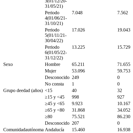
3(01/12/20-
31/05/21)
Periodo
7.048
7.562
4(01/06/21-
31/10/21)
Periodo
17.026
19.043
5(01/11/21-
30/04/22)
Periodo
13.225
15.729
6(01/05/22-
31/12/22)
Sexo
Hombre
65.211
71.655
Mujer
53.096
59.753
Desconocido
249
0
No consta
1
0
Grupo deedad (años)
<
15
40
32
≥15 y <
45
998
927
≥45 y <
65
9.923
10.167
≥65 y <
80
31.868
34.052
≥80
75.521
86.230
Desconocido
207
0
Comunidadautónoma
Andalucía
15.460
16.938