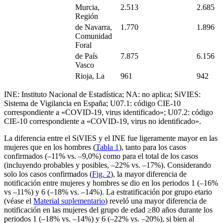
Murcia,
2.513
2.685
Región
de Navarra,
1.770
1.896
Comunidad
Foral
de País
7.875
6.156
Vasco
Rioja, La
961
942
INE: Instituto Nacional de Estadística; NA: no aplica; SiVIES:
Sistema de Vigilancia en España; U07.1: código CIE-10
correspondiente a «COVID-19, virus identificado»; U07.2: código
CIE-10 correspondiente a «COVID-19, virus no identificado».
La diferencia entre el SiVIES y el INE fue ligeramente mayor en las
mujeres que en los hombres (
Tabla 1
), tanto para los casos
confirmados (–11% vs. –9,0%) como para el total de los casos
(incluyendo probables y posibles, –22% vs. –17%). Considerando
solo los casos confirmados (
Fig. 2
), la mayor diferencia de
notificación entre mujeres y hombres se dio en los periodos 1 (–16%
vs –11%) y 6 (–18% vs. –14%). La estratificación por grupo etario
(véase el
Material suplementario
) reveló una mayor diferencia de
notificación en las mujeres del grupo de edad ≥80 años durante los
periodos 1 (–18% vs. –14%) y 6 (–22% vs. –20%), si bien al