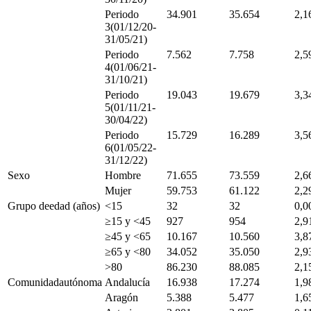
Periodo
34.901
35.654
2,1
3(01/12/20-
31/05/21)
Periodo
7.562
7.758
2,5
4(01/06/21-
31/10/21)
Periodo
19.043
19.679
3,3
5(01/11/21-
30/04/22)
Periodo
15.729
16.289
3,5
6(01/05/22-
31/12/22)
Sexo
Hombre
71.655
73.559
2,6
Mujer
59.753
61.122
2,2
Grupo deedad (años)
<
15
32
32
0,0
≥15 y <
45
927
954
2,9
≥45 y <
65
10.167
10.560
3,8
≥65 y <
80
34.052
35.050
2,9
>
80
86.230
88.085
2,1
Comunidadautónoma
Andalucía
16.938
17.274
1,9
Aragón
5.388
5.477
1,6