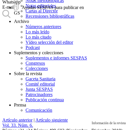
Notas metodológicas
Whatsapp
Notas editoriales
E-mail
Ayudas SESPAS para publicar en
Cartas al Director
GS
Recensiones bibliográficas
Archivo
Números anteriores
Lo más leído
Lo más citado
Vídeo selección del editor
Podcast
Suplementos y colecciones
Suplementos e informes SESPAS
Congresos
Colecciones
Sobre la revista
Gaceta Sanitaria
Comité editorial
Junta SESPAS
Patrocinadores
Publicación continua
Prensa
Comunicación
Artículo anterior
|
Artículo siguiente
Información de la revista
Vol. 33. Núm. 6.