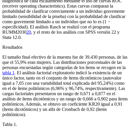
diagnóstica de cada escalamiento mediante el uso de curvas ROC
(receiver operating characteristics)
. Estas curvas comparan la
probabilidad de clasificar correctamente a un individuo gravemente
limitado (sensibilidad de la prueba) con la probabilidad de clasificar
como gravemente limitado a un individuo que no lo es (1 −
especificidad). El análisis Rasch se realizó con el programa
RUMM2030
20
, y el resto de los análisis con SPSS versión 22 y
Stata 12.0.
Resultados
El tamaño final efectivo de la muestra fue de 39.430 personas, de las
que el 55,9% eran mujeres. Las distribuciones porcentuales de las
personas encuestadas según categorías de los ítems se recogen en la
tabla 1
. El análisis factorial exploratorio indicó la existencia de un
único factor, tanto en el conjunto de ítems dicotómicos (autovalor
igual a 7,05 con una variabilidad total explicada del 95,24%) como
en el de ítems politómicos (6,96% y 96,74%, respectivamente). Las
cargas factoriales presentaron un rango de 0,671 a 0,877 en el
análisis de ítems dicotómicos y un rango de 0,666 a 0,902 para ítems
politómicos. Además, se obtuvo un coeficiente KR20 igual a 0,91
(ítems dicotómicos) y un alfa de Cronbach de 0,92 (ítems
politómicos).
Tabla 1.