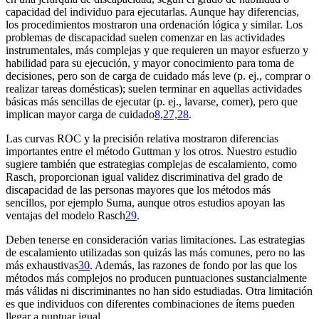
capacidad del individuo para ejecutarlas. Aunque hay diferencias,
los procedimientos mostraron una ordenación lógica y similar. Los
problemas de discapacidad suelen comenzar en las actividades
instrumentales, más complejas y que requieren un mayor esfuerzo y
habilidad para su ejecución, y mayor conocimiento para toma de
decisiones, pero son de carga de cuidado más leve (p. ej., comprar o
realizar tareas domésticas); suelen terminar en aquellas actividades
básicas más sencillas de ejecutar (p. ej., lavarse, comer), pero que
implican mayor carga de cuidado
8,27,28
.
Las curvas ROC y la precisión relativa mostraron diferencias
importantes entre el método Guttman y los otros. Nuestro estudio
sugiere también que estrategias complejas de escalamiento, como
Rasch, proporcionan igual validez discriminativa del grado de
discapacidad de las personas mayores que los métodos más
sencillos, por ejemplo Suma, aunque otros estudios apoyan las
ventajas del modelo Rasch
29
.
Deben tenerse en consideración varias limitaciones. Las estrategias
de escalamiento utilizadas son quizás las más comunes, pero no las
más exhaustivas
30
. Además, las razones de fondo por las que los
métodos más complejos no producen puntuaciones sustancialmente
más válidas ni discriminantes no han sido estudiadas. Otra limitación
es que individuos con diferentes combinaciones de ítems pueden
llegar a puntuar igual.