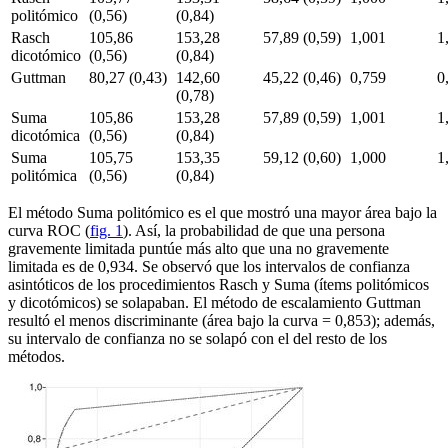
politómico
(0,56)
(0,84)
Rasch
105,86
153,28
57,89 (0,59)
1,001
1
dicotómico
(0,56)
(0,84)
Guttman
80,27 (0,43)
142,60
45,22 (0,46)
0,759
0
(0,78)
Suma
105,86
153,28
57,89 (0,59)
1,001
1
dicotómica
(0,56)
(0,84)
Suma
105,75
153,35
59,12 (0,60)
1,000
1
politómica
(0,56)
(0,84)
El método Suma politómico es el que mostró una mayor área bajo la
curva ROC (
fig. 1
). Así, la probabilidad de que una persona
gravemente limitada puntúe más alto que una no gravemente
limitada es de 0,934. Se observó que los intervalos de confianza
asintóticos de los procedimientos Rasch y Suma (ítems politómicos
y dicotómicos) se solapaban. El método de escalamiento Guttman
resultó el menos discriminante (área bajo la curva = 0,853); además,
su intervalo de confianza no se solapó con el del resto de los
métodos.