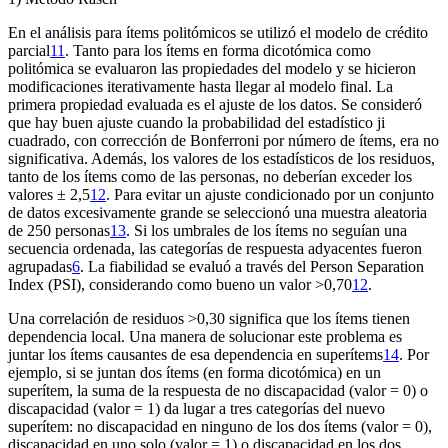
En el análisis para ítems politómicos se utilizó el modelo de crédito
parcial
11
. Tanto para los ítems en forma dicotómica como
politómica se evaluaron las propiedades del modelo y se hicieron
modificaciones iterativamente hasta llegar al modelo final. La
primera propiedad evaluada es el ajuste de los datos. Se consideró
que hay buen ajuste cuando la probabilidad del estadístico ji
cuadrado, con corrección de Bonferroni por número de ítems, era no
significativa. Además, los valores de los estadísticos de los residuos,
tanto de los ítems como de las personas, no deberían exceder los
valores ± 2,5
12
. Para evitar un ajuste condicionado por un conjunto
de datos excesivamente grande se seleccionó una muestra aleatoria
de 250 personas
13
. Si los umbrales de los ítems no seguían una
secuencia ordenada, las categorías de respuesta adyacentes fueron
agrupadas
6
. La fiabilidad se evaluó a través del
Person Separation
Index
(PSI), considerando como bueno un valor >0,70
12
.
Una correlación de residuos >0,30 significa que los ítems tienen
dependencia local. Una manera de solucionar este problema es
juntar los ítems causantes de esa dependencia en superítems
14
. Por
ejemplo, si se juntan dos ítems (en forma dicotómica) en un
superítem, la suma de la respuesta de no discapacidad (valor = 0) o
discapacidad (valor = 1) da lugar a tres categorías del nuevo
superítem: no discapacidad en ninguno de los dos ítems (valor = 0),
discapacidad en uno solo (valor = 1) o discapacidad en los dos