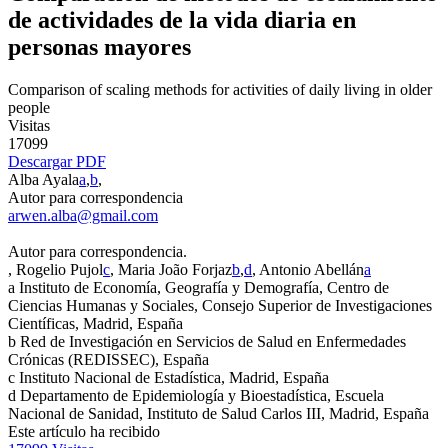
de actividades de la vida diaria en
personas mayores
Comparison of scaling methods for activities of daily living in older
people
Visitas
17099
Descargar PDF
Alba Ayala
a
,
b
,
Autor para correspondencia
arwen.alba@gmail.com
Autor para correspondencia.
, Rogelio Pujol
c
, Maria João Forjaz
b
,
d
, Antonio Abellán
a
a
Instituto de Economía, Geografía y Demografía, Centro de
Ciencias Humanas y Sociales, Consejo Superior de Investigaciones
Científicas, Madrid, España
b
Red de Investigación en Servicios de Salud en Enfermedades
Crónicas (REDISSEC), España
c
Instituto Nacional de Estadística, Madrid, España
d
Departamento de Epidemiología y Bioestadística, Escuela
Nacional de Sanidad, Instituto de Salud Carlos III, Madrid, España
Este artículo ha recibido