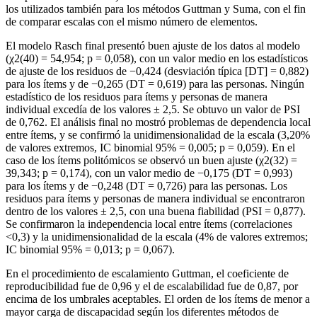
los utilizados también para los métodos Guttman y Suma, con el fin
de comparar escalas con el mismo número de elementos.
El modelo Rasch final presentó buen ajuste de los datos al modelo
(χ
2
(40) = 54,954; p = 0,058), con un valor medio en los estadísticos
de ajuste de los residuos de −0,424 (desviación típica [DT] = 0,882)
para los ítems y de −0,265 (DT = 0,619) para las personas. Ningún
estadístico de los residuos para ítems y personas de manera
individual excedía de los valores ± 2,5. Se obtuvo un valor de PSI
de 0,762. El análisis final no mostró problemas de dependencia local
entre ítems, y se confirmó la unidimensionalidad de la escala (3,20%
de valores extremos, IC binomial 95% = 0,005; p = 0,059). En el
caso de los ítems politómicos se observó un buen ajuste (χ
2
(32) =
39,343; p = 0,174), con un valor medio de −0,175 (DT = 0,993)
para los ítems y de −0,248 (DT = 0,726) para las personas. Los
residuos para ítems y personas de manera individual se encontraron
dentro de los valores ± 2,5, con una buena fiabilidad (PSI = 0,877).
Se confirmaron la independencia local entre ítems (correlaciones
<0,3) y la unidimensionalidad de la escala (4% de valores extremos;
IC binomial 95% = 0,013; p = 0,067).
En el procedimiento de escalamiento Guttman, el coeficiente de
reproducibilidad fue de 0,96 y el de escalabilidad fue de 0,87, por
encima de los umbrales aceptables. El orden de los ítems de menor a
mayor carga de discapacidad según los diferentes métodos de