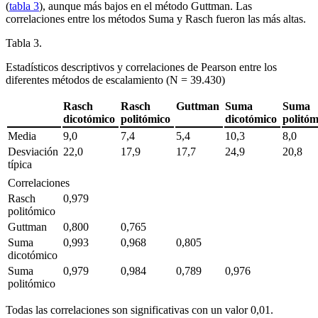
(
tabla 3
), aunque más bajos en el método Guttman. Las
correlaciones entre los métodos Suma y Rasch fueron las más altas.
Tabla 3.
Estadísticos descriptivos y correlaciones de Pearson entre los
diferentes métodos de escalamiento (N = 39.430)
Rasch
Rasch
Guttman
Suma
Suma
dicotómico
politómico
dicotómico
politó
Media
9,0
7,4
5,4
10,3
8,0
Desviación
22,0
17,9
17,7
24,9
20,8
típica
Correlaciones
Rasch
0,979
politómico
Guttman
0,800
0,765
Suma
0,993
0,968
0,805
dicotómico
Suma
0,979
0,984
0,789
0,976
politómico
Todas las correlaciones son significativas con un valor 0,01.