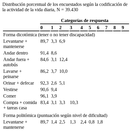
Distribución porcentual de los encuestados según la codificación de
la actividad de la vida diaria, N = 39.430
Categorías de respuesta
0
1
2
3
4
5
6
7
8
9
Forma dicotómica (tener o no tener discapacidad)
Levantarse +
89,7
3,3
6,9
mantenerse
Andar dentro
91,4
8,6
Andar fuera +
84,6
3,1
12,4
autobús
Lavarse +
86,2
3,7
10,0
peinarse
Orinar + defecar
92,3
2,6
5,1
Vestirse
90,6
9,4
Comer
96,1
3,9
Compra + comida
83,4
3,1
3,3
10,3
+ tareas casa
Forma politómica (puntuación según nivel de dificultad)
Levantarse +
89,7
1,4
2,5
1,3
2,4
0,8
1,8
mantenerse