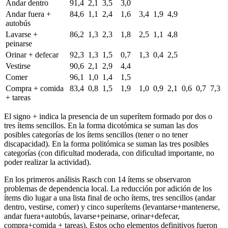
Andar dentro
91,4
2,1
3,5
3,0
Andar fuera +
84,6
1,1
2,4
1,6
3,4
1,9
4,9
autobús
Lavarse +
86,2
1,3
2,3
1,8
2,5
1,1
4,8
peinarse
Orinar + defecar
92,3
1,3
1,5
0,7
1,3
0,4
2,5
Vestirse
90,6
2,1
2,9
4,4
Comer
96,1
1,0
1,4
1,5
Compra + comida
83,4
0,8
1,5
1,9
1,0
0,9
2,1
0,6
0,7
7,3
+ tareas
El signo + indica la presencia de un superítem formado por dos o
tres ítems sencillos. En la forma dicotómica se suman las dos
posibles categorías de los ítems sencillos (tener o no tener
discapacidad). En la forma politómica se suman las tres posibles
categorías (con dificultad moderada, con dificultad importante, no
poder realizar la actividad).
En los primeros análisis Rasch con 14 ítems se observaron
problemas de dependencia local. La reducción por adición de los
ítems dio lugar a una lista final de ocho ítems, tres sencillos (andar
dentro, vestirse, comer) y cinco superítems (levantarse
+
mantenerse,
andar fuera
+
autobús, lavarse
+
peinarse, orinar
+
defecar,
compra
+
comida + tareas). Estos ocho elementos definitivos fueron