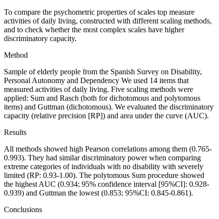
To compare the psychometric properties of scales top measure
activities of daily living, constructed with different scaling methods,
and to check whether the most complex scales have higher
discriminatory capacity.
Method
Sample of elderly people from the
Spanish Survey on Disability
,
Personal Autonomy and Dependency We used 14 items that
measured activities of daily living. Five scaling methods were
applied: Sum and Rasch (both for dichotomous and polytomous
items) and Guttman (dichotomous). We evaluated the discriminatory
capacity (relative precision [RP]) and area under the curve (AUC).
Results
All methods showed high Pearson correlations among them (0.765-
0.993). They had similar discriminatory power when comparing
extreme categories of individuals with no disability with severely
limited (RP: 0.93-1.00). The polytomous Sum procedure showed
the highest AUC (0.934; 95% confidence interval [95%
C
I]: 0.928-
0.939) and Guttman the lowest (0.853; 95%CI: 0.845-0.861).
Conclusions