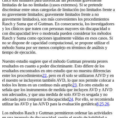
cinco son similares para diferenciar las personas gravemente
limitadas de las no limitadas (casos extremos). Si se pretende
discriminar entre otras categorías de limitación (no limitados frente a
no gravemente limitados; gravemente limitados frente a no
gravemente limitados), son más convenientes los procedimientos
Rasch y Suma que el Guttman. En consecuencia, los investigadores
y los clínicos que traten con personas mayores sin discapacidad o
con discapacidad leve o moderada pueden considerar los métodos
Rasch y Suma como opciones igualmente válidas en esos casos. Si
no se dispone de capacidad computacional, se propone utilizar el
método Suma por ser menos complejo en términos de análisis y
tiempo de ejecución.
Nuestro estudio sugiere que el método Guttman presenta peores
resultados en cuanto a poder discriminante. Esto difiere de los
resultados encontrados en otro estudio que no muestra diferencias
entre los procedimientos
22
, pero en él solo se utilizaron AIVD y en
el nuestro se incluyeron también AVD, lo que nos permite colocar a
todos los ítems en un continuo más amplio
23
. En otro estudio se
señala que los instrumentos de medida que incluyen AVD y AIVD
son adecuados, y que una medida de solo AVD es sesgada y no
adecuada para comparar la discapacidad
24
. Por ello, se recomienda
utilizar las AVD y las AIVD para la evaluación geriátrica
8,25,26
.
Los métodos Rasch y Guttman permitieron ordenar las actividades
en una jerarquía de discapacidad, según el grado de habilidad o