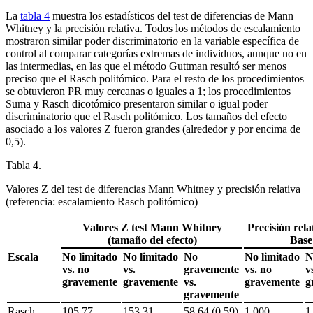
La
tabla 4
muestra los estadísticos del test de diferencias de Mann
Whitney y la precisión relativa. Todos los métodos de escalamiento
mostraron similar poder discriminatorio en la variable específica de
control al comparar categorías extremas de individuos, aunque no en
las intermedias, en las que el método Guttman resultó ser menos
preciso que el Rasch politómico. Para el resto de los procedimientos
se obtuvieron PR muy cercanas o iguales a 1; los procedimientos
Suma y Rasch dicotómico presentaron similar o igual poder
discriminatorio que el Rasch politómico. Los tamaños del efecto
asociado a los valores Z fueron grandes (alrededor y por encima de
0,5).
Tabla 4.
Valores Z del test de diferencias Mann Whitney y precisión relativa
(referencia: escalamiento Rasch politómico)
Valores Z test Mann Whitney
Precisión rela
(tamaño del efecto)
Base
Escala
No limitado
No limitado
No
No limitado
N
vs
. no
vs.
gravemente
vs
. no
v
gravemente
gravemente
vs
.
gravemente
g
gravemente
Rasch
105,77
153,31
58,64 (0,59)
1,000
1