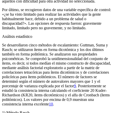
aquellos con dificultad para otra actividad no seleccionada.
Por último, se recogieron datos de una variable específica de control:
«¿se ha visto limitado para realizar las actividades que la gente
habitualmente hace, debido a un problema de salud o
discapacidad?». Las opciones de respuesta fueron: gravemente
limitado, limitado pero no gravemente, y no limitado.
Análisis estadístico
Se desarrollaron cinco métodos de escalamiento: Guttman, Suma y
Rasch; se utilizaron ítems en forma dicotómica y los dos últimos
también en forma politómica. Se analizaron sus propiedades
psicométricas. Se comprobó la unidimensionalidad del conjunto de
ítems, es decir, si todos medían el mismo constructo de discapacidad,
mediante análisis factorial exploratorio a partir de la matriz de
correlaciones tetracóricas para ítems dicotómicos y de correlaciones
policóricas para ítems politómicos. El número de factores se
determinó según el número de autovalores mayores que 1 y el
porcentaje de varianza explicada por el factor
9
. Posteriormente se
estudió la consistencia interna calculando el coeficiente 20 Kuder-
Richardson (KR20, ítems dicotómicos) y el alfa de Cronbach (ítems
politómicos). Los valores por encima de 0,9 muestran una
consistencia interna excelente
10
.
1) Método Rasch