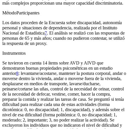
más complejos proporcionan una mayor capacidad discriminatoria.
Método
Participantes
Los datos proceden de la
Encuesta sobre discapacidad, autonomía
personal y situaciones de dependencia
, realizada por el Instituto
Nacional de Estadística
7
. El análisis se realizó con las respuestas de
personas de 65 y más años; cuando no pudieron contestar, se utilizó
la respuesta de un
proxy
.
Instrumentos
Se tuvieron en cuenta 14 ítems sobre AVD y AIVD que
demostraron buenas propiedades psicométricas en un estudio
anterior
8
: levantarse/acostarse, mantener la postura corporal, andar o
moverse dentro la vivienda, andar o moverse fuera de la vivienda,
desplazarse en medios de transporte, lavarse/ducharse,
peinarse/cortarse las uñas, control de la necesidad de orinar, control
de la necesidad de defecar, vestirse, comer, hacer la compra,
preparar la comida y realizar las tareas de casa. Se preguntó si tenía
dificultad para realizar cada una de estas actividades (forma
dicotómica: 0, no discapacidad; 1, discapacidad), y además sobre el
nivel de esa dificultad (forma politómica: 0, no discapacidad; 1,
moderado; 2, importante; 3, no poder realizar la actividad). Se
excluyeron los individuos que no indicaron el nivel de dificultad y