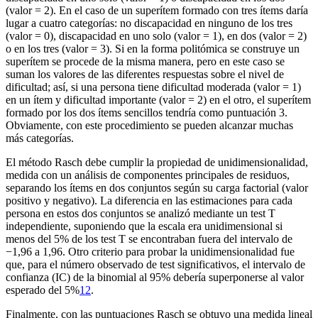
(valor = 2). En el caso de un superítem formado con tres ítems daría
lugar a cuatro categorías: no discapacidad en ninguno de los tres
(valor = 0), discapacidad en uno solo (valor = 1), en dos (valor = 2)
o en los tres (valor = 3). Si en la forma politómica se construye un
superítem se procede de la misma manera, pero en este caso se
suman los valores de las diferentes respuestas sobre el nivel de
dificultad; así, si una persona tiene dificultad moderada (valor = 1)
en un ítem y dificultad importante (valor = 2) en el otro, el superítem
formado por los dos ítems sencillos tendría como puntuación 3.
Obviamente, con este procedimiento se pueden alcanzar muchas
más categorías.
El método Rasch debe cumplir la propiedad de unidimensionalidad,
medida con un análisis de componentes principales de residuos,
separando los ítems en dos conjuntos según su carga factorial (valor
positivo y negativo). La diferencia en las estimaciones para cada
persona en estos dos conjuntos se analizó mediante un test T
independiente, suponiendo que la escala era unidimensional si
menos del 5% de los test T se encontraban fuera del intervalo de
−1,96 a 1,96. Otro criterio para probar la unidimensionalidad fue
que, para el número observado de test significativos, el intervalo de
confianza (IC) de la binomial al 95% debería superponerse al valor
esperado del 5%
12
.
Finalmente, con las puntuaciones Rasch se obtuvo una medida lineal