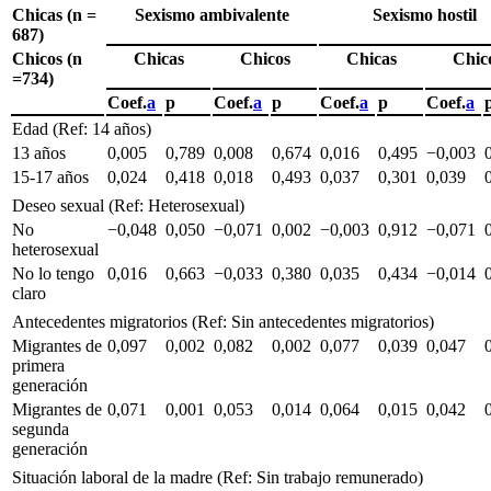
Chicas (n =
Sexismo ambivalente
Sexismo hostil
687)
Chicos (n
Chicas
Chicos
Chicas
Chic
=734)
Coef.
a
p
Coef.
a
p
Coef.
a
p
Coef.
a
Edad (Ref: 14 años)
13 años
0,005
0,789
0,008
0,674
0,016
0,495
−0,003
15-17 años
0,024
0,418
0,018
0,493
0,037
0,301
0,039
Deseo sexual (Ref: Heterosexual)
No
−0,048
0,050
−0,071
0,002
−0,003
0,912
−0,071
heterosexual
No lo tengo
0,016
0,663
−0,033
0,380
0,035
0,434
−0,014
claro
Antecedentes migratorios (Ref: Sin antecedentes migratorios)
Migrantes de
0,097
0,002
0,082
0,002
0,077
0,039
0,047
primera
generación
Migrantes de
0,071
0,001
0,053
0,014
0,064
0,015
0,042
segunda
generación
Situación laboral de la madre (Ref: Sin trabajo remunerado)