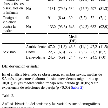
abusos físicos
o sexuales en
No
1131
(79,6)
534
(77,7)
597
(81,3
la infancia
Testigo de
Sí
91
(6,4)
39
(5,7)
52
(7,1)
violencia
contra la
No
1330
(93,6)
648
(94,3)
682
(92,9
madre
Media
(DE)
Ambivalente
47,0
(11,3)
46,8
(11,1)
47,2
(11,5
Sexismo
Hostil
22,5
(6,3)
22,3
(6,3)
22,7
(6,2)
Benevolente
24,5
(6,9)
24,4
(6,7)
24,5
(7,0)
DE: desviación estándar.
En el análisis bivariado se observaron, en ambos sexos, medias de
SA más bajas entre el alumnado sin antecedentes migratorios (p
<
0,01), cuyas madres tenían trabajo remunerado (p <
0,05) y sin
experiencia de relaciones de pareja (p <
0,05) (
tabla 2
).
Tabla 2.
Análisis bivariado del sexismo y las variables sociodemográficas,