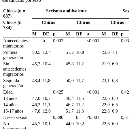
estratificado por sexo
Chicas (n =
Sexismo ambivalente
Sex
687)
Chicos (n =
Chicas
Chicos
Chicas
734)
M
DE
p
M
DE
p
M
DE
p
Antecedentes
b
0,002
<0,001
0,0
migratorios
Primera
50,5
12,4
51,2
10,8
23,6
7,1
generación
Sin
45,7
10,4
45,8
11,2
21,9
6,0
antecedentes
migratorios
Segunda
48,4
11,8
50,0
11,7
23,1
6,8
generación
Edad
0,425
<0,001
0,4
13 años
47,0
10,7
46,4
11,6
22,6
6,0
14 años
46,2
11,1
46,7
11,2
22,0
6,5
15-17 años
47,8
12,0
51,7
11,3
22,8
6,9
Deseo sexual
0,380
b
<0,001
0,5
No
45,7
10,1
44,0
10,2
22,6
6,0
heterosexual