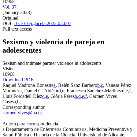
10968
Vol. 37.
(January 2023)
Original
DOI:
10.1016/j.gaceta.2022.02.007
Full text access
Sexismo y violencia de pareja en
adolescentes
Sexism and intimate partner violence in adolescents
Visits
10968
Download PDF
Raquel Madrona-Bonastre
a
, Belén Sanz-Barbero
b
,
c
, Vanesa Pérez-
Martínez
a
, Daniel G. Abiétar
d
,
e
, Francesca Sánchez-Martínez
d
,
e
,
f
,
Lluís Forcadell-Díez
d
,
e
, Glòria Pérez
b
,
d
,
e
,
f
, Carmen Vives-
Cases
a
,
b
,
Corresponding author
carmen.vives@ua.es
Autora para correspondencia.
a
Departamento de Enfermería Comunitaria, Medicina Preventiva y
Salud Pública e Historia de la Ciencia, Universidad de Alicante,