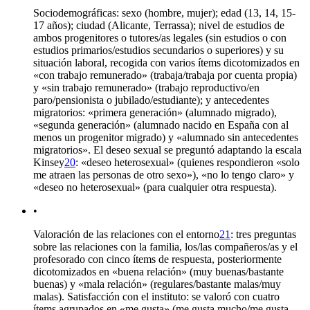
Sociodemográficas: sexo (hombre, mujer); edad (13, 14, 15-
17 años); ciudad (Alicante, Terrassa); nivel de estudios de
ambos progenitores o tutores/as legales (sin estudios o con
estudios primarios/estudios secundarios o superiores) y su
situación laboral, recogida con varios ítems dicotomizados en
«con trabajo remunerado» (trabaja/trabaja por cuenta propia)
y «sin trabajo remunerado» (trabajo reproductivo/en
paro/pensionista o jubilado/estudiante); y antecedentes
migratorios: «primera generación» (alumnado migrado),
«segunda generación» (alumnado nacido en España con al
menos un progenitor migrado) y «alumnado sin antecedentes
migratorios». El deseo sexual se preguntó adaptando la escala
Kinsey
20
: «deseo heterosexual» (quienes respondieron «solo
me atraen las personas de otro sexo»), «no lo tengo claro» y
«deseo no heterosexual» (para cualquier otra respuesta).
•
Valoración de las relaciones con el entorno
21
: tres preguntas
sobre las relaciones con la familia, los/las compañeros/as y el
profesorado con cinco ítems de respuesta, posteriormente
dicotomizados en «buena relación» (muy buenas/bastante
buenas) y «mala relación» (regulares/bastante malas/muy
malas). Satisfacción con el instituto: se valoró con cuatro
ítems agrupados en «me gusta» (me gusta mucho/me gusta