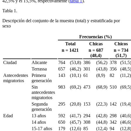
42,5% y el 15,5%, respectivamente (
tabla 1
).
Tabla 1.
Descripción del conjunto de la muestra (total) y estratificada por
sexo
Frecuencias (%)
Total
Chicas
Chicos
n = 1421
n = 687
n = 734
(48,4)
(51,7)
Ciudad
Alicante
764
(53,8)
386
(56,2)
378
(51,5
Terrassa
657
(46,2)
301
(43,8)
356
(48,5
Antecedentes
Primera
143
(10,1)
61
(8,9)
82
(11,2
migratorios
generación
Sin
983
(69,2)
473
(68,9)
510
(69,5
antecedentes
migratorios
Segunda
295
(20,8)
153
(22,3)
142
(19,4
generación
Edad
13 años
592
(41,7)
294
(42,8)
298
(40,6
14 años
650
(45,7)
308
(44,8)
342
(46,6
15-17 años
179
(12,6)
85
(12,4)
94
(12,8