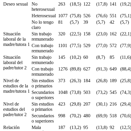
Deseo sexual
No
263
(18,5)
122
(17,8)
141
(19,2
heterosexual
Heterosexual
1077
(75,8)
526
(76,6)
551
(75,1
No lo tengo
81
(5,7)
39
(5,7)
42
(5,7)
claro
Situación
Sin trabajo
320
(22,5)
158
(23,0)
162
(22,1
laboral de la
remunerado
madre/tutora 1
Con trabajo
1101
(77,5)
529
(77,0)
572
(77,9
remunerado
Situación
Sin trabajo
145
(10,2)
60
(8,7)
85
(11,6
laboral del
remunerado
padre/tutor 2
Con trabajo
1276
(89,8)
627
(91,3)
649
(88,4
remunerado
Nivel de
Sin estudios
373
(26,3)
184
(26,8)
189
(25,8
estudios de la
o primarios
madre/tutora 1
Secundarios
1048
(73,8)
503
(73,2)
545
(74,3
o superiores
Nivel de
Sin estudios
423
(29,8)
207
(30,1)
216
(29,4
estudios del
o primarios
padre/tutor 2
Secundarios
998
(70,2)
480
(69,9)
518
(70,6
o superiores
Relación
Mala
187
(13,2)
95
(13,8)
92
(12,5