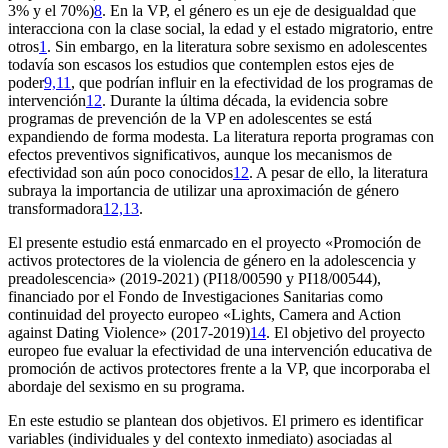
3% y el 70%)
8
. En la VP, el género es un eje de desigualdad que
interacciona con la clase social, la edad y el estado migratorio, entre
otros
1
. Sin embargo, en la literatura sobre sexismo en adolescentes
todavía son escasos los estudios que contemplen estos ejes de
poder
9,11
, que podrían influir en la efectividad de los programas de
intervención
12
. Durante la última década, la evidencia sobre
programas de prevención de la VP en adolescentes se está
expandiendo de forma modesta. La literatura reporta programas con
efectos preventivos significativos, aunque los mecanismos de
efectividad son aún poco conocidos
12
. A pesar de ello, la literatura
subraya la importancia de utilizar una aproximación de género
transformadora
12,13
.
El presente estudio está enmarcado en el proyecto
«Promoción de
activos protectores de la violencia de género en la adolescencia y
preadolescencia»
(2019-2021) (PI18/00590 y PI18/00544),
financiado por el Fondo de Investigaciones Sanitarias como
continuidad del proyecto europeo
«Lights, Camera and Action
against Dating Violence»
(2017-2019)
14
. El objetivo del proyecto
europeo fue evaluar la efectividad de una intervención educativa de
promoción de activos protectores frente a la VP, que incorporaba el
abordaje del sexismo en su programa.
En este estudio se plantean dos objetivos. El primero es identificar
variables (individuales y del contexto inmediato) asociadas al