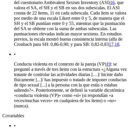
del cuestionario
Ambivalent Sexism Inventory
(ASI)
16
, que
valora el SA, el SH y el SB en sus dos subescalas. El ASI
consta de 22 ítems, 11 en cada subescala. Cada ítem se valora
por medio de una escala Likert entre 0 y 5, de manera que el
SH y el SB puntúan entre 0 y 55, mientras que la puntuación
del SA se obtiene con la suma de ambas subescalas. Las
puntuaciones elevadas indican mayor sexismo. En estudios
previos, la escala mostró buena consistencia interna (alfa de
Cronbach para SH: 0,86-0,90; y para SB: 0,82-0,83
17,18
.
•
Conducta violenta en el contexto de la pareja (VP)
19
: se
preguntó a través de tres ítems con la estructura «¿Alguna vez
trataste de controlar las actividades diarias […]/ hiciste daño
físicamente [...]/ has impuesto o tratado de imponer conductas
de tipo sexual [...] a la persona con la que estás o estabas
saliendo?». Posteriormente, se definió la variable dicotómica
«conducta violenta (VP)» como «sí» (si respondían «a
veces/muchas veces» en cualquiera de los ítems) o «no»
(nunca).
Covariables
•