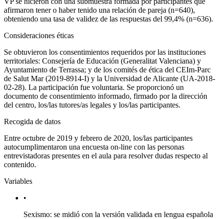
VP se hicieron con una submuestra formada por participantes que
afirmaron tener o haber tenido una relación de pareja (n
=
640),
obteniendo una tasa de validez de las respuestas del 99,4% (n
=
636).
Consideraciones éticas
Se obtuvieron los consentimientos requeridos por las instituciones
territoriales: Consejería de Educación (Generalitat Valenciana) y
Ayuntamiento de Terrassa; y de los comités de ética del CEIm-Parc
de Salut Mar (2019-8914-I) y la Universidad de Alicante (UA-2018-
02-28). La participación fue voluntaria. Se proporcionó un
documento de consentimiento informado, firmado por la dirección
del centro, los/las tutores/as legales y los/las participantes.
Recogida de datos
Entre octubre de 2019 y febrero de 2020, los/las participantes
autocumplimentaron una encuesta
on-line
con las personas
entrevistadoras presentes en el aula para resolver dudas respecto al
contenido.
Variables
•
Sexismo: se midió con la versión validada en lengua española