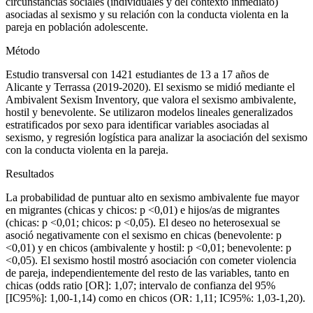
circunstancias sociales (individuales y del contexto inmediato)
asociadas al sexismo y su relación con la conducta violenta en la
pareja en población adolescente.
Método
Estudio transversal con 1421 estudiantes de 13 a 17 años de
Alicante y Terrassa (2019-2020). El sexismo se midió mediante el
Ambivalent Sexism Inventory,
que valora el sexismo ambivalente,
hostil y benevolente. Se utilizaron modelos lineales generalizados
estratificados por sexo para identificar variables asociadas al
sexismo, y regresión logística para analizar la asociación del sexismo
con la conducta violenta en la pareja.
Resultados
La probabilidad de puntuar alto en sexismo ambivalente fue mayor
en migrantes (chicas y chicos: p <
0,01) e hijos/as de migrantes
(chicas: p <
0,01; chicos: p <
0,05). El deseo no heterosexual se
asoció negativamente con el sexismo en chicas (benevolente: p
<
0,01) y en chicos (ambivalente y hostil: p <
0,01; benevolente: p
<
0,05). El sexismo hostil mostró asociación con cometer violencia
de pareja, independientemente del resto de las variables, tanto en
chicas (
odds ratio
[OR]: 1,07; intervalo de confianza del 95%
[IC95%]: 1,00-1,14) como en chicos (OR: 1,11; IC95%: 1,03-1,20).