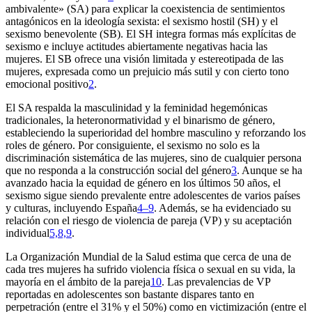
ambivalente» (SA) para explicar la coexistencia de sentimientos
antagónicos en la ideología sexista: el sexismo hostil (SH) y el
sexismo benevolente (SB). El SH integra formas más explícitas de
sexismo e incluye actitudes abiertamente negativas hacia las
mujeres. El SB ofrece una visión limitada y estereotipada de las
mujeres, expresada como un prejuicio más sutil y con cierto tono
emocional positivo
2
.
El SA respalda la masculinidad y la feminidad hegemónicas
tradicionales, la heteronormatividad y el binarismo de género,
estableciendo la superioridad del hombre masculino y reforzando los
roles de género. Por consiguiente, el sexismo no solo es la
discriminación sistemática de las mujeres, sino de cualquier persona
que no responda a la construcción social del género
3
. Aunque se ha
avanzado hacia la equidad de género en los últimos 50 años, el
sexismo sigue siendo prevalente entre adolescentes de varios países
y culturas, incluyendo España
4–9
. Además, se ha evidenciado su
relación con el riesgo de violencia de pareja (VP) y su aceptación
individual
5,8,9
.
La Organización Mundial de la Salud estima que cerca de una de
cada tres mujeres ha sufrido violencia física o sexual en su vida, la
mayoría en el ámbito de la pareja
10
. Las prevalencias de VP
reportadas en adolescentes son bastante dispares tanto en
perpetración (entre el 31% y el 50%) como en victimización (entre el