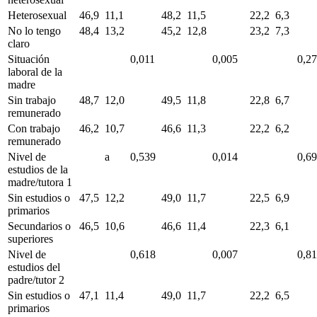
Heterosexual
46,9
11,1
48,2
11,5
22,2
6,3
No lo tengo
48,4
13,2
45,2
12,8
23,2
7,3
claro
Situación
0,011
0,005
0,2
laboral de la
madre
Sin trabajo
48,7
12,0
49,5
11,8
22,8
6,7
remunerado
Con trabajo
46,2
10,7
46,6
11,3
22,2
6,2
remunerado
Nivel de
a
0,539
0,014
0,6
estudios de la
madre/tutora 1
Sin estudios o
47,5
12,2
49,0
11,7
22,5
6,9
primarios
Secundarios o
46,5
10,6
46,6
11,4
22,3
6,1
superiores
Nivel de
0,618
0,007
0,8
estudios del
padre/tutor 2
Sin estudios o
47,1
11,4
49,0
11,7
22,2
6,5
primarios