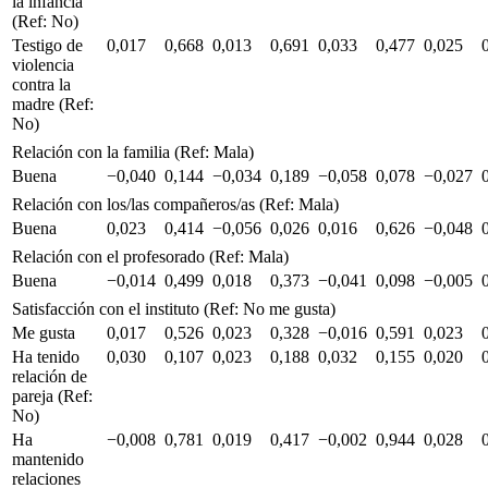
la infancia
(Ref: No)
Testigo de
0,017
0,668
0,013
0,691
0,033
0,477
0,025
violencia
contra la
madre (Ref:
No)
Relación con la familia (Ref: Mala)
Buena
−0,040
0,144
−0,034
0,189
−0,058
0,078
−0,027
Relación con los/las compañeros/as (Ref: Mala)
Buena
0,023
0,414
−0,056
0,026
0,016
0,626
−0,048
Relación con el profesorado (Ref: Mala)
Buena
−0,014
0,499
0,018
0,373
−0,041
0,098
−0,005
Satisfacción con el instituto (Ref: No me gusta)
Me gusta
0,017
0,526
0,023
0,328
−0,016
0,591
0,023
Ha tenido
0,030
0,107
0,023
0,188
0,032
0,155
0,020
relación de
pareja (Ref:
No)
Ha
−0,008
0,781
0,019
0,417
−0,002
0,944
0,028
mantenido
relaciones