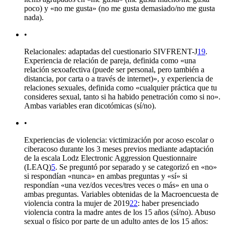
poco) y «no me gusta» (no me gusta demasiado/no me gusta
nada).
•
Relacionales: adaptadas del cuestionario SIVFRENT-J
19
.
Experiencia de relación de pareja, definida como «una
relación sexoafectiva (puede ser personal, pero también a
distancia, por carta o a través de internet)», y experiencia de
relaciones sexuales, definida como «cualquier práctica que tu
consideres sexual, tanto si ha habido penetración como si no».
Ambas variables eran dicotómicas (sí/no).
•
Experiencias de violencia: victimización por acoso escolar o
ciberacoso durante los 3 meses previos mediante adaptación
de la escala
Lodz Electronic Aggression Questionnaire
(LEAQ)
5
. Se preguntó por separado y se categorizó en «no»
si respondían «nunca» en ambas preguntas y «sí» si
respondían «una vez/dos veces/tres veces o más» en una o
ambas preguntas. Variables obtenidas de la
Macroencuesta de
violencia contra la mujer
de 2019
22
: haber presenciado
violencia contra la madre antes de los 15 años (sí/no). Abuso
sexual o físico por parte de un adulto antes de los 15 años: