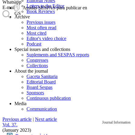
Editorial Notes
Whatsapp
Letters to the Editor
E-mail
Ayudas SESPAS para publicar en
Book Reviews
GS
Archive
Previous issues
Most often read
Most cited
Editor's video choice
Podcast
Special issues and collections
Suplements and SESPAS reports
Congresses
Collections
About the journal
Gaceta Sanitaria
Editorial Board
Board Sespas
Sponsors
Continuous publication
Media
Communication
Previous article
|
Next article
Journal Information
Vol. 37.
(January 2023)