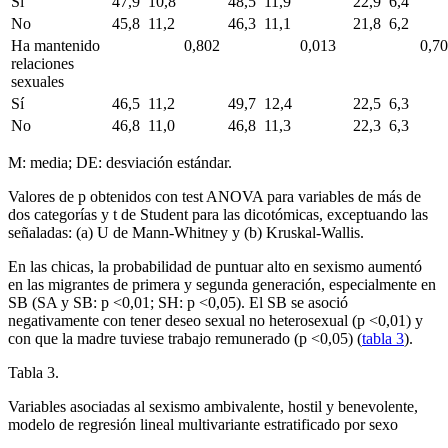
Sí
47,9
10,8
48,5
11,9
22,9
6,4
No
45,8
11,2
46,3
11,1
21,8
6,2
Ha mantenido
0,802
0,013
0,7
relaciones
sexuales
Sí
46,5
11,2
49,7
12,4
22,5
6,3
No
46,8
11,0
46,8
11,3
22,3
6,3
M: media; DE: desviación estándar.
Valores de p obtenidos con test ANOVA para variables de más de
dos categorías y t de Student para las dicotómicas, exceptuando las
señaladas: (a) U de Mann-Whitney y (b) Kruskal-Wallis.
En las chicas, la probabilidad de puntuar alto en sexismo aumentó
en las migrantes de primera y segunda generación, especialmente en
SB (SA y SB: p <
0,01; SH: p <
0,05). El SB se asoció
negativamente con tener deseo sexual no heterosexual (p <
0,01) y
con que la madre tuviese trabajo remunerado (p <
0,05) (
tabla 3
).
Tabla 3.
Variables asociadas al sexismo ambivalente, hostil y benevolente,
modelo de regresión lineal multivariante estratificado por sexo