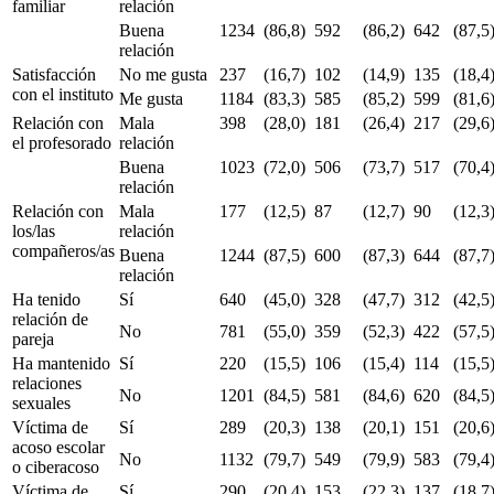
familiar
relación
Buena
1234
(86,8)
592
(86,2)
642
(87,5
relación
Satisfacción
No me gusta
237
(16,7)
102
(14,9)
135
(18,4
con el instituto
Me gusta
1184
(83,3)
585
(85,2)
599
(81,6
Relación con
Mala
398
(28,0)
181
(26,4)
217
(29,6
el profesorado
relación
Buena
1023
(72,0)
506
(73,7)
517
(70,4
relación
Relación con
Mala
177
(12,5)
87
(12,7)
90
(12,3
los/las
relación
compañeros/as
Buena
1244
(87,5)
600
(87,3)
644
(87,7
relación
Ha tenido
Sí
640
(45,0)
328
(47,7)
312
(42,5
relación de
No
781
(55,0)
359
(52,3)
422
(57,5
pareja
Ha mantenido
Sí
220
(15,5)
106
(15,4)
114
(15,5
relaciones
No
1201
(84,5)
581
(84,6)
620
(84,5
sexuales
Víctima de
Sí
289
(20,3)
138
(20,1)
151
(20,6
acoso escolar
No
1132
(79,7)
549
(79,9)
583
(79,4
o ciberacoso
Víctima de
Sí
290
(20,4)
153
(22,3)
137
(18,7