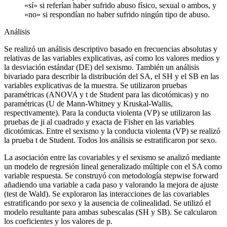
«sí» si referían haber sufrido abuso físico, sexual o ambos, y
«no» si respondían no haber sufrido ningún tipo de abuso.
Análisis
Se realizó un análisis descriptivo basado en frecuencias absolutas y
relativas de las variables explicativas, así como los valores medios y
la desviación estándar (DE) del sexismo. También un análisis
bivariado para describir la distribución del SA, el SH y el SB en las
variables explicativas de la muestra. Se utilizaron pruebas
paramétricas (ANOVA y t de Student para las dicotómicas) y no
paramétricas (U de Mann-Whitney y Kruskal-Wallis,
respectivamente). Para la conducta violenta (VP) se utilizaron las
pruebas de ji al cuadrado y exacta de Fisher en las variables
dicotómicas. Entre el sexismo y la conducta violenta (VP) se realizó
la prueba t de Student. Todos los análisis se estratificaron por sexo.
La asociación entre las covariables y el sexismo se analizó mediante
un modelo de regresión lineal generalizado múltiple con el SA como
variable respuesta. Se construyó con metodología
stepwise forward
añadiendo una variable a cada paso y valorando la mejora de ajuste
(test de Wald). Se exploraron las interacciones de las covariables
estratificando por sexo y la ausencia de colinealidad. Se utilizó el
modelo resultante para ambas subescalas (SH y SB). Se calcularon
los coeficientes y los valores de p.