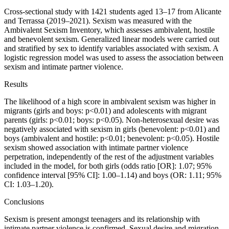
Cross-sectional study with 1421 students aged 13–17 from Alicante
and Terrassa (2019–2021). Sexism was measured with the
Ambivalent Sexism Inventory, which assesses ambivalent, hostile
and benevolent sexism. Generalized linear models were carried out
and stratified by sex to identify variables associated with sexism. A
logistic regression model was used to assess the association between
sexism and intimate partner violence.
Results
The likelihood of a high score in ambivalent sexism was higher in
migrants (girls and boys:
p
<
0.01) and adolescents with migrant
parents (girls:
p
<
0.01; boys:
p
<
0.05). Non-heterosexual desire was
negatively associated with sexism in girls (benevolent:
p
<
0.01) and
boys (ambivalent and hostile:
p
<
0.01; benevolent:
p
<
0.05). Hostile
sexism showed association with intimate partner violence
perpetration, independently of the rest of the adjustment variables
included in the model, for both girls (odds ratio [OR]: 1.07; 95%
confidence interval [95%
C
I]: 1.00–1.14) and boys (OR: 1.11; 95%
CI: 1.03–1.20).
Conclusions
Sexism is present amongst teenagers and its relationship with
intimate partner violence is confirmed. Sexual desire and migration