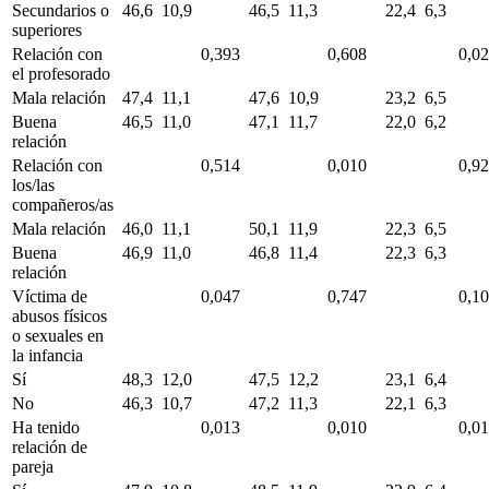
Secundarios o
46,6
10,9
46,5
11,3
22,4
6,3
superiores
Relación con
0,393
0,608
0,0
el profesorado
Mala relación
47,4
11,1
47,6
10,9
23,2
6,5
Buena
46,5
11,0
47,1
11,7
22,0
6,2
relación
Relación con
0,514
0,010
0,9
los/las
compañeros/as
Mala relación
46,0
11,1
50,1
11,9
22,3
6,5
Buena
46,9
11,0
46,8
11,4
22,3
6,3
relación
Víctima de
0,047
0,747
0,1
abusos físicos
o sexuales en
la infancia
Sí
48,3
12,0
47,5
12,2
23,1
6,4
No
46,3
10,7
47,2
11,3
22,1
6,3
Ha tenido
0,013
0,010
0,0
relación de
pareja