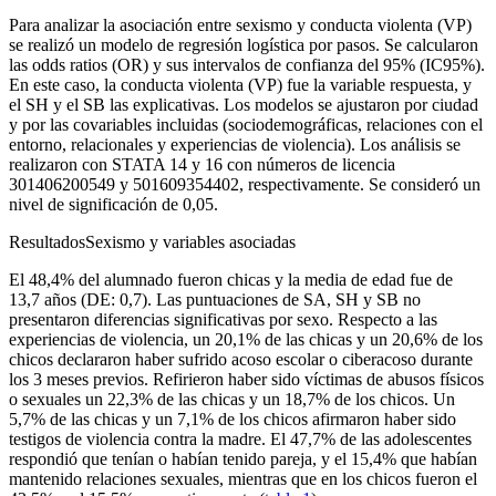
Para analizar la asociación entre sexismo y conducta violenta (VP)
se realizó un modelo de regresión logística por pasos. Se calcularon
las
odds ratios
(OR) y sus intervalos de confianza del 95% (IC95%).
En este caso, la conducta violenta (VP) fue la variable respuesta, y
el SH y el SB las explicativas. Los modelos se ajustaron por ciudad
y por las covariables incluidas (sociodemográficas, relaciones con el
entorno, relacionales y experiencias de violencia). Los análisis se
realizaron con STATA 14 y 16 con números de licencia
301406200549 y 501609354402, respectivamente. Se consideró un
nivel de significación de 0,05.
Resultados
Sexismo y variables asociadas
El 48,4% del alumnado fueron chicas y la media de edad fue de
13,7 años (DE: 0,7). Las puntuaciones de SA, SH y SB no
presentaron diferencias significativas por sexo. Respecto a las
experiencias de violencia, un 20,1% de las chicas y un 20,6% de los
chicos declararon haber sufrido acoso escolar o ciberacoso durante
los 3 meses previos. Refirieron haber sido víctimas de abusos físicos
o sexuales un 22,3% de las chicas y un 18,7% de los chicos. Un
5,7% de las chicas y un 7,1% de los chicos afirmaron haber sido
testigos de violencia contra la madre. El 47,7% de las adolescentes
respondió que tenían o habían tenido pareja, y el 15,4% que habían
mantenido relaciones sexuales, mientras que en los chicos fueron el