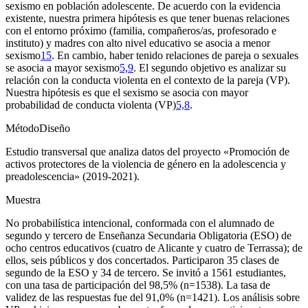
sexismo en población adolescente. De acuerdo con la evidencia
existente, nuestra primera hipótesis es que tener buenas relaciones
con el entorno próximo (familia, compañeros/as, profesorado e
instituto) y madres con alto nivel educativo se asocia a menor
sexismo
15
. En cambio, haber tenido relaciones de pareja o sexuales
se asocia a mayor sexismo
5,9
. El segundo objetivo es analizar su
relación con la conducta violenta en el contexto de la pareja (VP).
Nuestra hipótesis es que el sexismo se asocia con mayor
probabilidad de conducta violenta (VP)
5,8
.
Método
Diseño
Estudio transversal que analiza datos del proyecto «Promoción de
activos protectores de la violencia de género en la adolescencia y
preadolescencia» (2019-2021).
Muestra
No probabilística intencional, conformada con el alumnado de
segundo y tercero de Enseñanza Secundaria Obligatoria (ESO) de
ocho centros educativos (cuatro de Alicante y cuatro de Terrassa); de
ellos, seis públicos y dos concertados. Participaron 35 clases de
segundo de la ESO y 34 de tercero. Se invitó a 1561 estudiantes,
con una tasa de participación del 98,5% (n
=
1538). La tasa de
validez de las respuestas fue del 91,0% (n
=
1421). Los análisis sobre