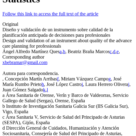
Follow this link to access the full text of the article
Original
Diseño y validación de un instrumento sobre calidad de la
planificación anticipada de decisiones para profesionales
Design and validation of an instrument about quality of the advance
care planning for professionals
Ángel Alfredo Martínez Ques
a
,
b
, Beatriz Braña Marcos
c
,
d
,
e
,
Corresponding author
xbebramar@gmail.com
Autora para correspondencia.
, Concepción Martín Arribas
f
, Miriam Vázquez Campo
g
, José
María Rumbo Prieto
h
, José López Castro
i
, Laura Herrero Olivera
j
,
Juan Gómez Salgado
k
,
l
a
Área Sanitaria de Orense, Verín y Barco de Valdeorras, Servicio
Gallego de Salud (Sergas), Orense, España
b
Instituto de Investigación Sanitaria Galicia Sur (IIS Galicia Sur),
Vigo, España
c
Área Sanitaria V, Servicio de Salud del Principado de Asturias
(SESPA), Gijón, España
d
Dirección General de Cuidados, Humanización y Atención
Sociosanitaria, Consejería de Salud del Principado de Asturias,