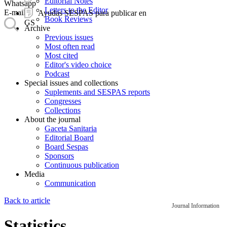
Editorial Notes
Whatsapp
Letters to the Editor
E-mail
Ayudas SESPAS para publicar en
Book Reviews
GS
Archive
Previous issues
Most often read
Most cited
Editor's video choice
Podcast
Special issues and collections
Suplements and SESPAS reports
Congresses
Collections
About the journal
Gaceta Sanitaria
Editorial Board
Board Sespas
Sponsors
Continuous publication
Media
Communication
Back to article
Journal Information
Statistics