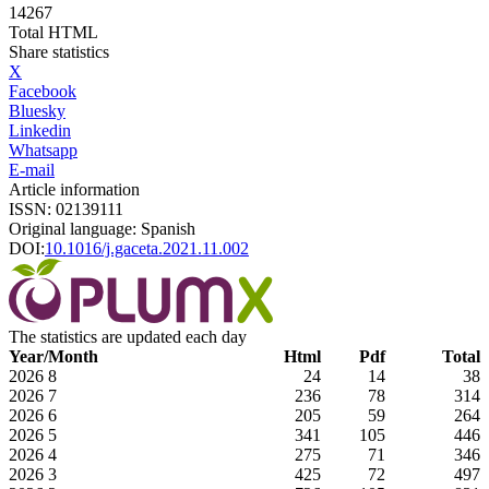
14267
Total HTML
Share statistics
X
Facebook
Bluesky
Linkedin
Whatsapp
E-mail
Article information
ISSN: 02139111
Original language: Spanish
DOI:
10.1016/j.gaceta.2021.11.002
The statistics are updated each day
Year/Month
Html
Pdf
Total
2026
8
24
14
38
2026
7
236
78
314
2026
6
205
59
264
2026
5
341
105
446
2026
4
275
71
346
2026
3
425
72
497