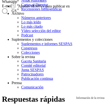
Notas editoriales
Whatsapp
Cartas al Director
E-mail
Ayudas SESPAS para publicar en
Recensiones bibliográficas
GS
Archivo
Números anteriores
Lo más leído
Lo más citado
Vídeo selección del editor
Podcast
Suplementos y colecciones
Suplementos e informes SESPAS
Congresos
Colecciones
Sobre la revista
Gaceta Sanitaria
Comité editorial
Junta SESPAS
Patrocinadores
Publicación continua
Prensa
Comunicación
Respuestas rápidas
Información de la revista