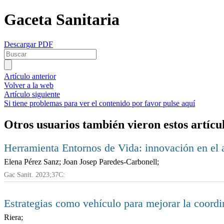
Gaceta Sanitaria
Descargar PDF
Artículo anterior
Volver a la web
Artículo siguiente
Si tiene problemas para ver el contenido por favor pulse aquí
Otros usuarios también vieron estos artícu
Herramienta Entornos de Vida: innovación en el a
Elena Pérez Sanz; Joan Josep Paredes-Carbonell;
Gac Sanit. 2023;37C:
Estrategias como vehículo para mejorar la coor
Riera;