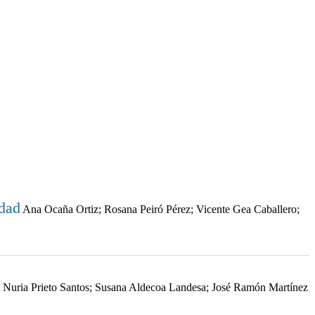
idad
Ana Ocaña Ortiz; Rosana Peiró Pérez; Vicente Gea Caballero;
 Nuria Prieto Santos; Susana Aldecoa Landesa; José Ramón Martínez