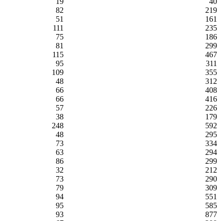
19
40
82
219
51
161
111
235
75
186
81
299
115
467
95
311
109
355
48
312
66
408
66
416
57
226
38
179
248
592
48
295
73
334
63
294
86
299
32
212
73
290
79
309
94
551
95
585
93
877