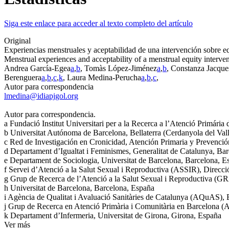
Siga este enlace para acceder al texto completo del artículo
Original
Experiencias menstruales y aceptabilidad de una intervención sobre e
Menstrual experiences and acceptability of a menstrual equity interve
Andrea García-Egea
a
,
b
, Tomàs López-Jiménez
a
,
b
, Constanza Jacqu
Berenguera
a
,
b
,
c
,
k
, Laura Medina-Perucha
a
,
b
,
c
,
Autor para correspondencia
lmedina@idiapjgol.org
Autor para correspondencia.
a
Fundació Institut Universitari per a la Recerca a l’Atenció Primári
b
Universitat Autónoma de Barcelona, Bellaterra (Cerdanyola del Val
c
Red de Investigación en Cronicidad, Atención Primaria y Prevenc
d
Departament d’Igualtat i Feminismes, Generalitat de Catalunya, Ba
e
Departament de Sociologia, Universitat de Barcelona, Barcelona, E
f
Servei d’Atenció a la Salut Sexual i Reproductiva (ASSIR), Direcció 
g
Grup de Recerca de l’Atenció a la Salut Sexual i Reproductiva (
h
Universitat de Barcelona, Barcelona, España
i
Agència de Qualitat i Avaluació Sanitàries de Catalunya (AQuAS), 
j
Grup de Recerca en Atenció Primària i Comunitària en Barcelona (A
k
Departament d’Infermeria, Universitat de Girona, Girona, España
Ver más