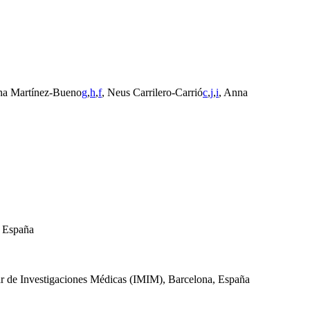
ina Martínez-Bueno
g
,
h
,
f
, Neus Carrilero-Carrió
c
,
j
,
i
, Anna
, España
ar de Investigaciones Médicas (IMIM), Barcelona, España