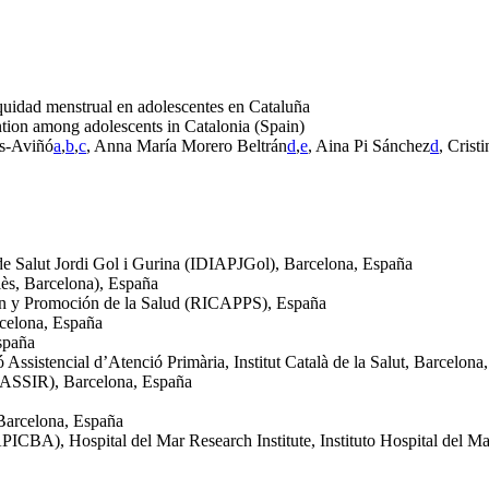
quidad menstrual en adolescentes en Cataluña
ntion among adolescents in Catalonia (Spain)
es-Aviñó
a
,
b
,
c
, Anna María Morero Beltrán
d
,
e
, Aina Pi Sánchez
d
, Crist
a de Salut Jordi Gol i Gurina (IDIAPJGol), Barcelona, España
lès, Barcelona), España
ión y Promoción de la Salud (RICAPPS), España
rcelona, España
spaña
Assistencial d’Atenció Primària, Institut Català de la Salut, Barcelona
GRASSIR), Barcelona, España
Barcelona, España
PICBA), Hospital del Mar Research Institute, Instituto Hospital del M