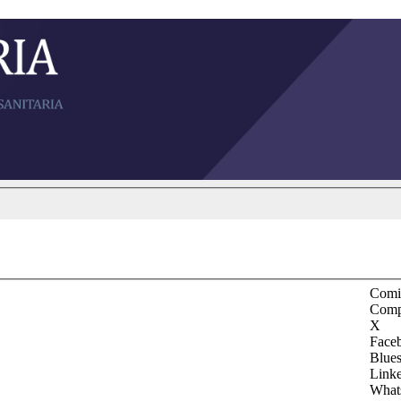
Comit
Comp
X
Face
Blue
Link
What