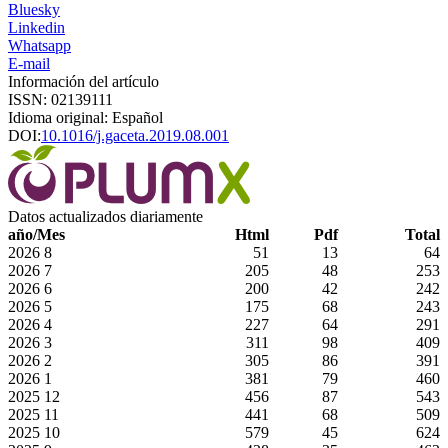
Bluesky
Linkedin
Whatsapp
E-mail
Información del artículo
ISSN: 02139111
Idioma original: Español
DOI:
10.1016/j.gaceta.2019.08.001
Datos actualizados diariamente
año/Mes
Html
Pdf
Total
2026
8
51
13
64
2026
7
205
48
253
2026
6
200
42
242
2026
5
175
68
243
2026
4
227
64
291
2026
3
311
98
409
2026
2
305
86
391
2026
1
381
79
460
2025
12
456
87
543
2025
11
441
68
509
2025
10
579
45
624