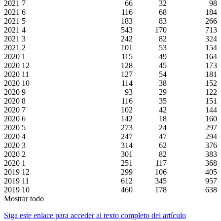
2021
7
66
32
98
2021
6
116
68
184
2021
5
183
83
266
2021
4
543
170
713
2021
3
242
82
324
2021
2
101
53
154
2020
1
115
49
164
2020
12
128
45
173
2020
11
127
54
181
2020
10
114
38
152
2020
9
93
29
122
2020
8
116
35
151
2020
7
102
42
144
2020
6
142
18
160
2020
5
273
24
297
2020
4
247
47
294
2020
3
314
62
376
2020
2
301
82
383
2020
1
251
117
368
2019
12
299
106
405
2019
11
612
345
957
2019
10
460
178
638
Mostrar todo
Siga este enlace para acceder al texto completo del artículo