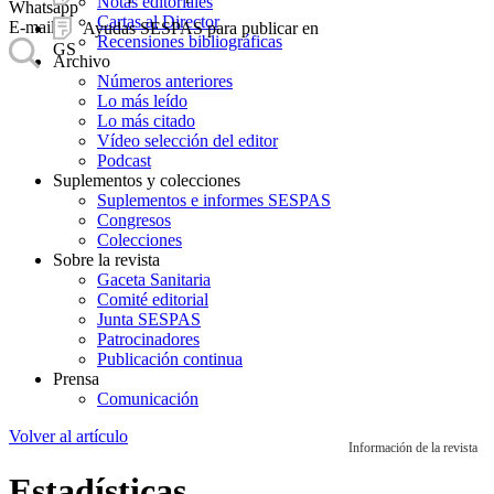
Notas editoriales
Whatsapp
Cartas al Director
E-mail
Ayudas SESPAS para publicar en
Recensiones bibliográficas
GS
Archivo
Números anteriores
Lo más leído
Lo más citado
Vídeo selección del editor
Podcast
Suplementos y colecciones
Suplementos e informes SESPAS
Congresos
Colecciones
Sobre la revista
Gaceta Sanitaria
Comité editorial
Junta SESPAS
Patrocinadores
Publicación continua
Prensa
Comunicación
Volver al artículo
Información de la revista
Estadísticas