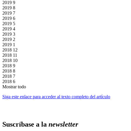
2019
9
2019
8
2019
7
2019
6
2019
5
2019
4
2019
3
2019
2
2019
1
2018
12
2018
11
2018
10
2018
9
2018
8
2018
7
2018
6
Mostrar todo
Siga este enlace para acceder al texto completo del artículo
Suscríbase a la
newsletter