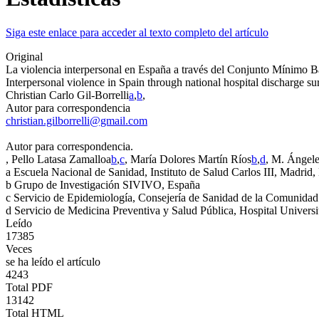
Siga este enlace para acceder al texto completo del artículo
Original
La violencia interpersonal en España a través del Conjunto Mínimo B
Interpersonal violence in Spain through national hospital discharge su
Christian Carlo Gil-Borrelli
a
,
b
,
Autor para correspondencia
christian.gilborrelli@gmail.com
Autor para correspondencia.
, Pello Latasa Zamalloa
b
,
c
, María Dolores Martín Ríos
b
,
d
, M. Ángel
a
Escuela Nacional de Sanidad, Instituto de Salud Carlos III, Madrid
b
Grupo de Investigación SIVIVO, España
c
Servicio de Epidemiología, Consejería de Sanidad de la Comunida
d
Servicio de Medicina Preventiva y Salud Pública, Hospital Univers
Leído
17385
Veces
se ha leído el artículo
4243
Total PDF
13142
Total HTML