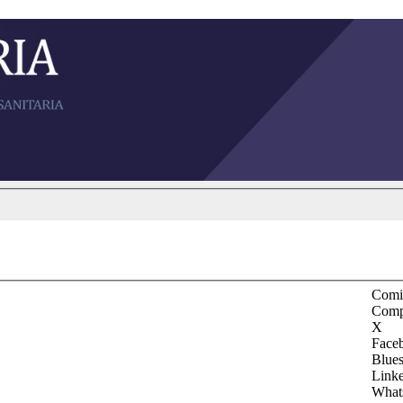
Comit
Comp
X
Face
Blue
Link
What