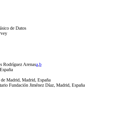
ásico de Datos
rvey
es Rodríguez Arenas
a
,
b
, España
d de Madrid, Madrid, España
itario Fundación Jiménez Díaz, Madrid, España