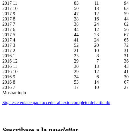
2017
11
83
11
94
2017
10
50
13
63
2017
9
47
12
59
2017
8
28
16
44
2017
7
38
24
62
2017
6
44
12
56
2017
5
44
23
67
2017
4
41
24
65
2017
3
52
20
72
2017
2
21
10
31
2016
1
23
8
31
2016
12
29
7
36
2016
11
30
13
43
2016
10
29
12
41
2016
9
24
6
30
2016
8
53
14
67
2016
7
17
10
27
Mostrar todo
Siga este enlace para acceder al texto completo del artículo
Suscríbase a la
newsletter