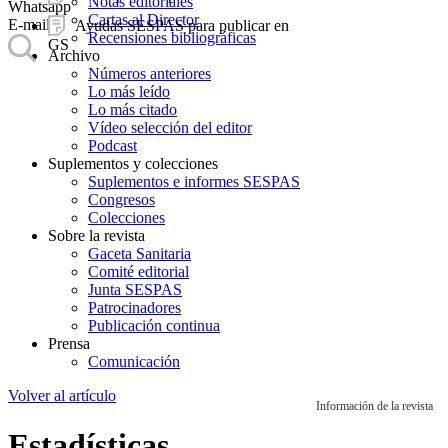
Notas editoriales
Whatsapp
Cartas al Director
E-mail
Ayudas SESPAS para publicar en
Recensiones bibliográficas
GS
Archivo
Números anteriores
Lo más leído
Lo más citado
Vídeo selección del editor
Podcast
Suplementos y colecciones
Suplementos e informes SESPAS
Congresos
Colecciones
Sobre la revista
Gaceta Sanitaria
Comité editorial
Junta SESPAS
Patrocinadores
Publicación continua
Prensa
Comunicación
Volver al artículo
Información de la revista
Estadísticas