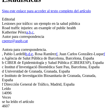
Siga este enlace para acceder al texto completo del artículo
Editorial
Lesiones por tráfico: un ejemplo en la salud pública
Road traffic injuries: an example of public health
Katherine Pérez
a
,
b
,
c
,
Autor para correspondencia
cperez@aspb.cat
Autora para correspondencia.
, Pablo Lardelli
b
,
d
,
e
, Rosa Ramírez
f
, Juan Carlos González-Luque
f
a
Agència de Salut Pública de Barcelona, Barcelona, España
b
CIBER de Epidemiología y Salud Pública (CIBERESP), España
c
Institut d’Investigació Biomèdica Sant Pau, Barcelona, España
d
Universidad de Granada, Granada, España
e
Instituto de Investigación Biosanitaria de Granada, Granada,
España
f
Dirección General de Tráfico, Madrid, España
Leído
14096
Veces
se ha leído el artículo
4607