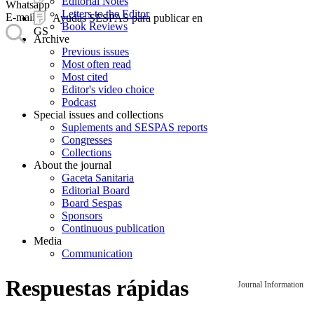
Editorial Notes
Whatsapp
Letters to the Editor
E-mail
Ayudas SESPAS para publicar en
Book Reviews
GS
Archive
Previous issues
Most often read
Most cited
Editor's video choice
Podcast
Special issues and collections
Suplements and SESPAS reports
Congresses
Collections
About the journal
Gaceta Sanitaria
Editorial Board
Board Sespas
Sponsors
Continuous publication
Media
Communication
Respuestas rápidas
Journal Information