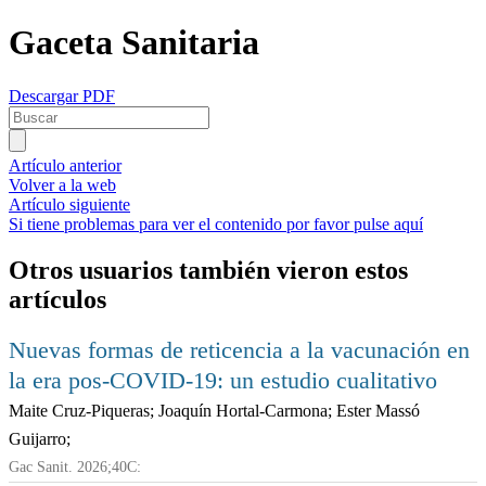
Gaceta Sanitaria
Descargar PDF
Artículo anterior
Volver a la web
Artículo siguiente
Si tiene problemas para ver el contenido por favor pulse aquí
Otros usuarios también vieron estos
artículos
Nuevas formas de reticencia a la vacunación en
la era pos-COVID-19: un estudio cualitativo
Maite Cruz-Piqueras; Joaquín Hortal-Carmona; Ester Massó
Guijarro;
Gac Sanit. 2026;40C: