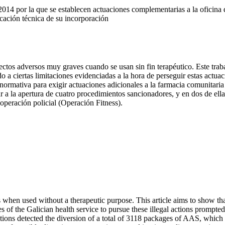
014 por la que se establecen actuaciones complementarias a la oficina
icación técnica de su incorporación
tos adversos muy graves cuando se usan sin fin terapéutico. Este trab
do a ciertas limitaciones evidenciadas a la hora de perseguir estas actuac
 normativa para exigir actuaciones adicionales a la farmacia comunitaria
a la apertura de cuatro procedimientos sancionadores, y en dos de ellas 
 operación policial
(Operación Fitness).
 when used without a therapeutic purpose. This article aims to show tha
s of the Galician health service to pursue these illegal actions prompted
 detected the diversion of a total of 3118 packages of AAS, which led