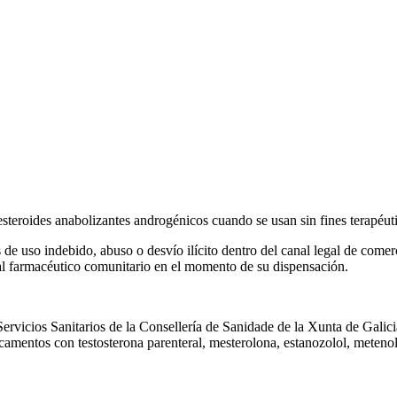
s esteroides anabolizantes androgénicos cuando se usan sin fines terapéut
 de uso indebido, abuso o desvío ilícito dentro del canal legal de come
s al farmacéutico comunitario en el momento de su dispensación.
rvicios Sanitarios de la Consellería de Sanidade de la Xunta de Galici
camentos con testosterona parenteral, mesterolona, estanozolol, meteno