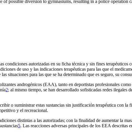
ce of possible diversion to gymnasiums, resulting in a police operation 
 condiciones autorizadas en su ficha técnica y sin fines terapéuticos c
iciones de uso y las indicaciones terapéuticas para las que el medicame
 de las situaciones para las que se ha determinado que es seguro, su cons
olizantes androgénicos (EAA), tanto en deportistas profesionales como 
anía
2
; al mismo tiempo, se han desarrollado sofisticadas redes ilegales de
cribir o suministrar estas sustancias sin justificación terapéutica con la
petitivo y el recreacional.
ciones distintas a las autorizadas; con la finalidad de aumentar la masa
sustancias
5
. Las reacciones adversas principales de los EEA descritas en 