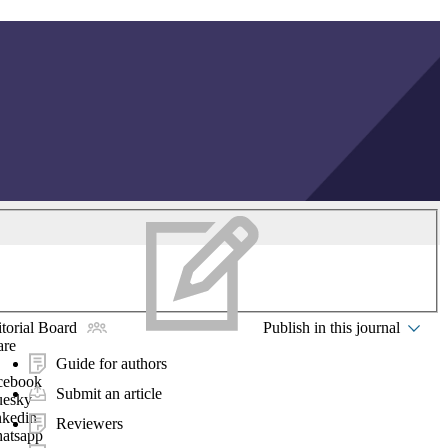
torial Board
Publish in this journal
are
Guide for authors
cebook
Submit an article
uesky
nkedin
Reviewers
atsapp