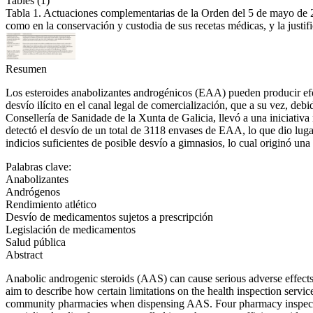
Tables (1)
Tabla 1. Actuaciones complementarias de la Orden del 5 de mayo de 2
como en la conservación y custodia de sus recetas médicas, y la justif
Resumen
Los esteroides anabolizantes androgénicos (EAA) pueden producir efec
desvío ilícito en el canal legal de comercialización, que a su vez, debi
Consellería de Sanidade de la Xunta de Galicia, llevó a una iniciativa
detectó el desvío de un total de 3118 envases de EAA, lo que dio lugar 
indicios suficientes de posible desvío a gimnasios, lo cual originó una
Palabras clave:
Anabolizantes
Andrógenos
Rendimiento atlético
Desvío de medicamentos sujetos a prescripción
Legislación de medicamentos
Salud pública
Abstract
Anabolic androgenic steroids (AAS) can cause serious adverse effects
aim to describe how certain limitations on the health inspection service
community pharmacies when dispensing AAS. Four pharmacy inspections