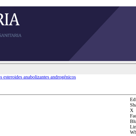
s esteroides anabolizantes androgénicos
Edi
Sh
X
Fa
Bl
Li
Wh