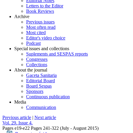
Editorial Notes
Letters to the Editor
Book Reviews
Archive
Previous issues
Most often read
Most cited
Editor's video choice
Podcast
Special issues and collections
Suplements and SESPAS reports
Congresses
Collections
About the journal
Gaceta Sanitaria
Editorial Board
Board Sespas
Sponsors
Continuous publication
Media
Communication
Previous article
|
Next article
Vol. 29. Issue 4.
Pages e19-e22
Pages 241-322
(July - August 2015)