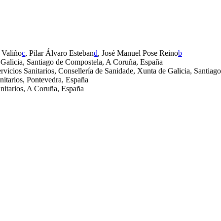
 Valiño
c
, Pilar Álvaro Esteban
d
, José Manuel Pose Reino
b
 Galicia, Santiago de Compostela, A Coruña, España
ervicios Sanitarios, Consellería de Sanidade, Xunta de Galicia, Santi
anitarios, Pontevedra, España
Sanitarios, A Coruña, España