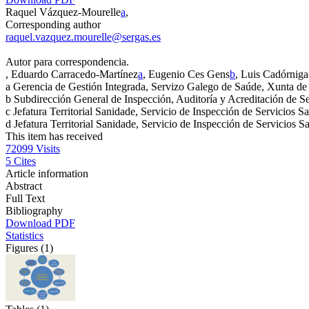
Raquel Vázquez-Mourelle
a
,
Corresponding author
raquel.vazquez.mourelle@sergas.es
Autor para correspondencia.
, Eduardo Carracedo-Martínez
a
, Eugenio Ces Gens
b
, Luis Cadórniga
a
Gerencia de Gestión Integrada, Servizo Galego de Saúde, Xunta de
b
Subdirección General de Inspección, Auditoría y Acreditación de S
c
Jefatura Territorial Sanidade, Servicio de Inspección de Servicios S
d
Jefatura Territorial Sanidade, Servicio de Inspección de Servicios 
This item has received
72099
Visits
5
Cites
Article information
Abstract
Full Text
Bibliography
Download PDF
Statistics
Figures (1)