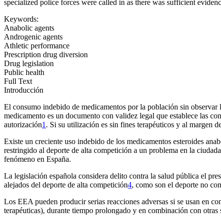
specialized police forces were called in as there was sufficient eviden
Keywords:
Anabolic agents
Androgenic agents
Athletic performance
Prescription drug diversion
Drug legislation
Public health
Full Text
Introducción
El consumo indebido de medicamentos por la población sin observar las
medicamento es un documento con validez legal que establece las cond
autorización
1
. Si su utilización es sin fines terapéuticos y al margen
Existe un creciente uso indebido de los medicamentos esteroides anab
restringido al deporte de alta competición a un problema en la ciudad
fenómeno en España.
La legislación española considera delito contra la salud pública el pres
alejados del deporte de alta competición
4
, como son el deporte no com
Los EEA pueden producir serias reacciones adversas si se usan en condi
terapéuticas), durante tiempo prolongado y en combinación con otras 